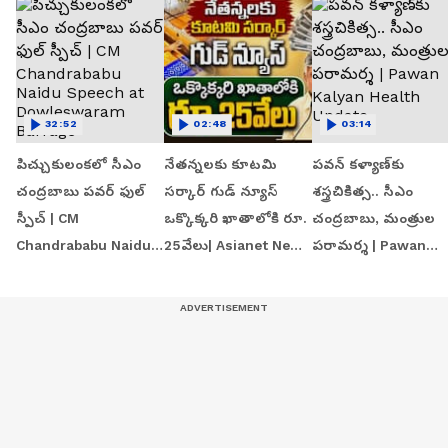
32:52
02:48
03:14
పిచ్చుకులంకలో సీఎం
నేతన్నలకు కూటమి
పవన్ కళ్యాణ్‌కు
చంద్రబాబు పవర్ ఫుల్
సర్కార్ గుడ్ న్యూస్
శస్త్రచికిత్స.. సీఎం
స్పీచ్ | CM
ఒక్కొక్కరి ఖాతాలోకి రూ.
చంద్రబాబు, మంత్రుల
Chandrababu Naidu
25వేలు| Asianet News
పరామర్శ | Pawan
Speech at
Telugu
Kalyan Health Upda
Dowleswaram
Barrage