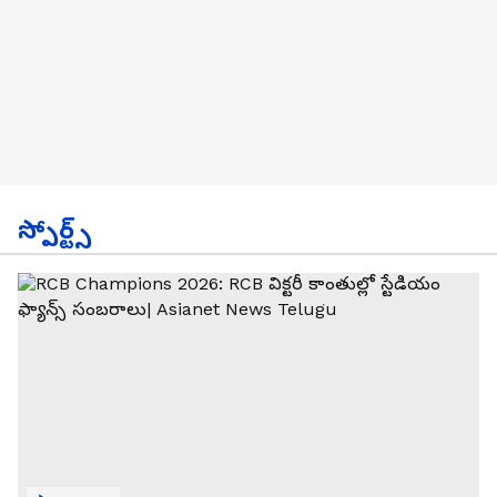
స్పోర్ట్స్