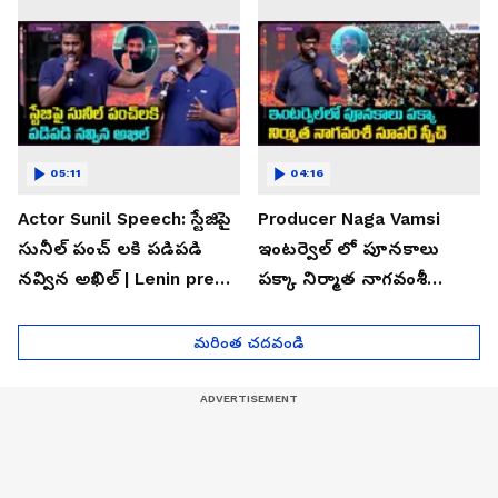
05:11
04:16
Actor Sunil Speech: స్టేజిపై
Producer Naga Vamsi
సునీల్ పంచ్ లకి పడిపడి
ఇంటర్వెల్ లో పూనకాలు
నవ్విన అఖిల్ | Lenin pre
పక్కా నిర్మాత నాగవంశీ
release event
సూపర్ స్పీచ్| Lenin pre
release event
మరింత చదవండి