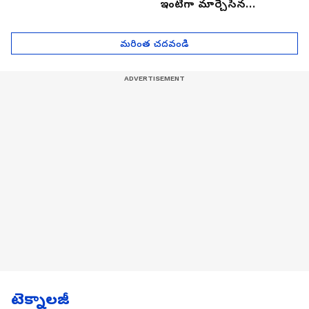
ఇంటిగా మార్చేసిన
భారతీయుడు, ఎలా ఉందొ
మీరూ ఒక లుక్కేయండి
మరింత చదవండి
టెక్నాలజీ