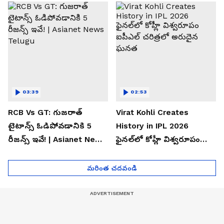
Telugu
03:39
02:53
RCB Vs GT: గుజరాత్
Virat Kohli Creates
టైటాన్స్ ఓడిపోవడానికి 5
History in IPL 2026
రీజన్స్ ఇవే! | Asianet News
ఫైన‌ల్‌లో కోహ్లీ విశ్వ‌రూపం
Telugu
ఐపీఎల్ చ‌రిత్ర‌లో అరుదైన
ఘ‌న‌త
మరింత చదవండి