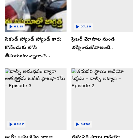
03:19
07:20
సెకండ్ హ్యాండ్ హ్యాండ్ కారు
సైబర్ మోసాల నుండి
కొనేందుకు లోన్
తప్పించుకోవాలంటే..
తీసుకుంటున్నారా..?
తప్పకుండ ఈ విషయాలు
తెలుసుకోండి..!
04:37
04:50
డాల్బీ అనుభవం ద్వారా
తదుపరి స్థాయి ఆడియో