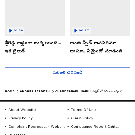
01:34
00:27
శ్రీరెడ్డి అడ్డంగా బుక్కయింది...
అంత స్పీడ్ అవసరమా
ఇక జైలుకే
బాసూ.. ఏమైందో చూడండి
మరింత చదవండి
HOME
ANDHRA PRADESH
CHANDRABABU NAIDU: స్పాట్ లో 10వేలు ఇచ్చి చేపలు కొన్న సీఎం.. షాక్ లో రైతులు| ASIANET NEWS TELUGU
About Website
Terms Of Use
Privacy Policy
CSAM Policy
Complaint Redressal - Website
Compliance Report Digital
Investors