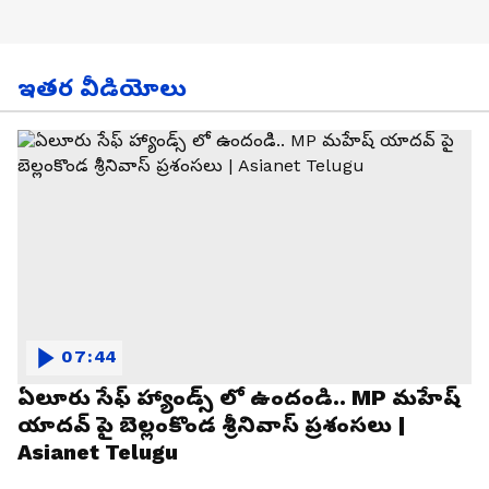
ఇతర వీడియోలు
07:44
ఏలూరు సేఫ్ హ్యాండ్స్ లో ఉందండి.. MP మహేష్
యాదవ్ పై బెల్లంకొండ శ్రీనివాస్ ప్రశంసలు |
Asianet Telugu