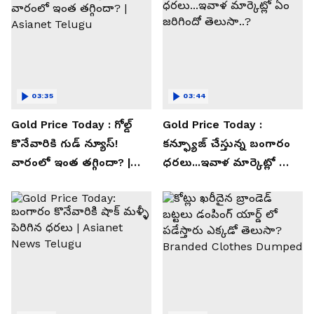
03:35
03:44
Gold Price Today : గోల్డ్
Gold Price Today :
కొనేవారికి గుడ్ న్యూస్!
కన్ఫ్యూజ్ చేస్తున్న బంగారం
వారంలో ఇంత తగ్గిందా? |
ధరలు...ఇవాళ మార్కెట్లో ఏం
Asianet Telugu
జరిగిందో తెలుసా..?