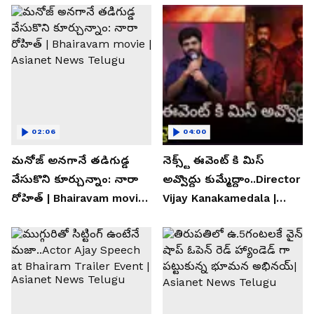
02:06
04:00
మనోజ్ అనగానే తడిగుడ్డ
నెక్స్ట్ ఈవెంట్ కి మిస్
వేసుకొని కూర్చున్నాం: నారా
అవ్వొద్దు కుమ్మేద్దాం..Director
రోహిత్ | Bhairavam movie |
Vijay Kanakamedala |
Asianet News Telugu
Asianet News Telugu