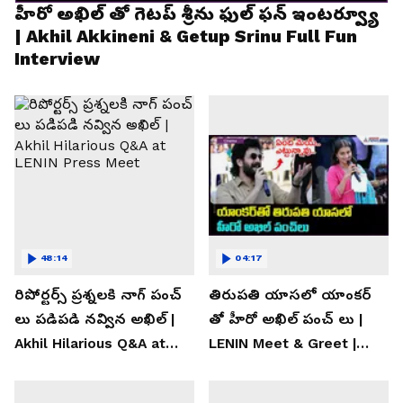
హీరో అఖిల్ తో గెటప్ శ్రీను ఫుల్ ఫన్ ఇంటర్వ్యూ
| Akhil Akkineni & Getup Srinu Full Fun
Interview
48:14
04:17
రిపోర్టర్స్ ప్రశ్నలకి నాగ్ పంచ్
తిరుపతి యాసలో యాంకర్
లు పడిపడి నవ్విన అఖిల్ |
తో హీరో అఖిల్ పంచ్ లు |
Akhil Hilarious Q&A at
LENIN Meet & Greet |
LENIN Press Meet
Akhil Akkineni