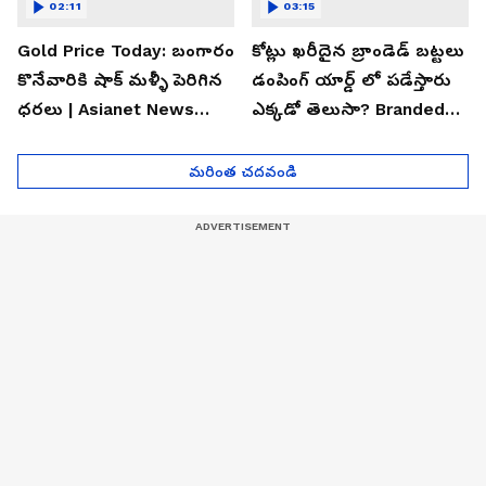
02:11
03:15
Gold Price Today: బంగారం
కోట్లు ఖరీదైన బ్రాండెడ్ బట్టలు
కొనేవారికి షాక్ మళ్ళీ పెరిగిన
డంపింగ్ యార్డ్ లో పడేస్తారు
ధరలు | Asianet News
ఎక్కడో తెలుసా? Branded
Telugu
Clothes Dumped
మరింత చదవండి