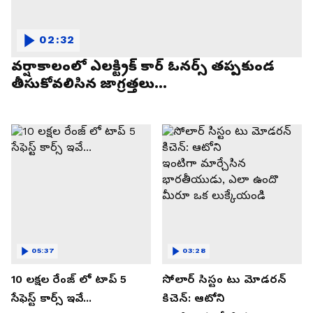
02:32
వర్షాకాలంలో ఎలక్ట్రిక్ కార్ ఓనర్స్ తప్పకుండ
తీసుకోవలిసిన జాగ్రత్తలు...
05:37
03:28
10 లక్షల రేంజ్ లో టాప్ 5
సోలార్ సిస్టం టు మోడరన్
సేఫెస్ట్ కార్స్ ఇవే...
కిచెన్: ఆటోని