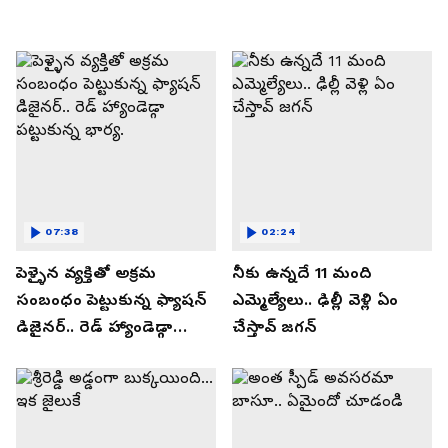
07:38
02:24
పెళ్ళైన వ్యక్తితో అక్రమ
నీకు ఉన్నదే 11 మంది
సంబంధం పెట్టుకున్న ఫ్యాషన్
ఎమ్మెల్యేలు.. ఢిల్లీ వెళ్లి ఏం
డిజైనర్.. రెడ్ హ్యాండెడ్గా
చేస్తావ్ జగన్
పట్టుకున్న భార్య.