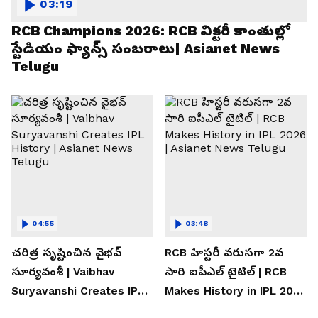
03:19
RCB Champions 2026: RCB విక్టరీ కాంతుల్లో
స్టేడియం ఫ్యాన్స్ సంబరాలు| Asianet News
Telugu
04:55
03:48
చరిత్ర సృష్టించిన వైభవ్
RCB హిస్టరీ వరుసగా 2వ
సూర్యవంశీ | Vaibhav
సారి ఐపీఎల్ టైటిల్ | RCB
Suryavanshi Creates IPL
Makes History in IPL 2026
History | Asianet News
| Asianet News Telugu