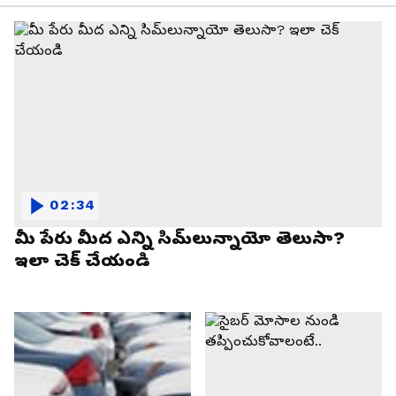
02:34
మీ పేరు మీద ఎన్ని సిమ్‌లున్నాయో తెలుసా?
ఇలా చెక్ చేయండి