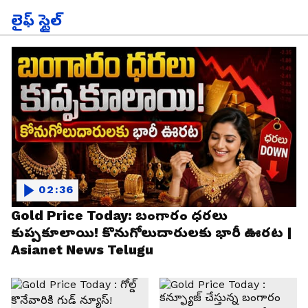
లైఫ్ స్టైల్
02:36
Gold Price Today: బంగారం ధరలు
కుప్పకూలాయి! కొనుగోలుదారులకు భారీ ఊరట |
Asianet News Telugu