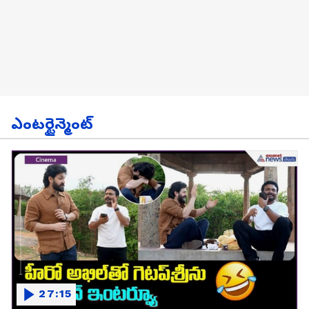
ఎంటర్టైన్మెంట్
27:15