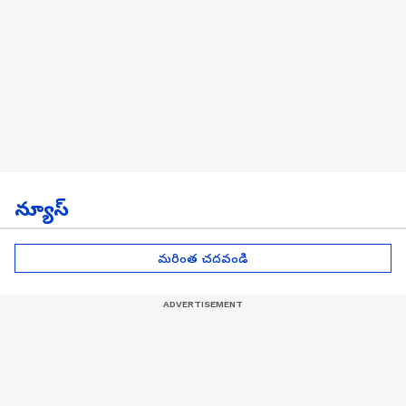
న్యూస్
మరింత చదవండి