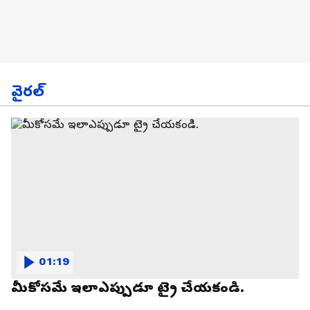
వైరల్
01:19
మీకోసమే ఇలాఎప్పుడూ ట్రై చేయకండి.