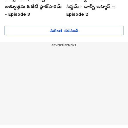
అత్యుత్తమ ఓటీటీ ప్లాట్‌ఫారమ్
సిస్టమ్ - డాల్బీ అట్మాస్ –
- Episode 3
Episode 2
మరింత చదవండి