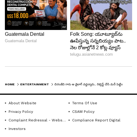
6
6
HOME
ENTERTAINMENT
చిరంజీవి గారు ఆ డైలాగ్ వద్దన్నారు.. రిక్వస్ట్ చేసి మరీ పెట్టించా, పూరికి తొక్కలో సలహా ఇచ్చా: సత్యదేవ్
అదేం సమస్య కాదు.. ఆయన కళ్ళలోకి చూడకుండా
చెప్పేయండి అయిపోతుంది అని చెప్పా. ఆరోజు సాయంత్రం
About Website
Terms Of Use
ఫోన్ చేసి.. తొక్కలో సలహా ఇచ్చావ్, వర్కౌట్ కాలేదు.. నీకు
Privacy Policy
CSAM Policy
సైట్ ఉంది నాకు లేదు అని అన్నయ్య అన్నారు అని పూరి
Complaint Redressal - Website
Compliance Report Digital
చెప్పారు. ఈ సరదా సంభాషణతో అక్కడ అంతా నవ్వులు
Investors
విరిశాయి.