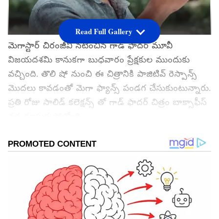
Read Full Gallery
మెగాస్టార్ చిరంజీవి నటించిన గాడ్ ఫాదర్ మూవీ
విజయదశమి కానుకగా బుధవారం ప్రేక్షకుల ముందుకు
వచ్చింది. తొలి షో నుంచి ఈ చిత్రానికి పాజిటివ్ రెస్పాన్స్
మొదలు కావడంతో మెగా ఫ్యాన్స్ పండగ చేసుకుంటున్నారు.
ప్రతి రోజు సాలిడ్ కలెక్షన్స్ తో గాడ్ ఫాదర్ చిత్రం బాక్సాఫీస్
వద్ద దూసుకుపోతోంది.
గూగుల్‌లో ఆసక్తికరమైన సమాచారం కోసం ఏసియానెట్ తెలుగు
ను మీ ఫ్రిఫర్డ్ సోర్స్ గా ఎంచుకోండి