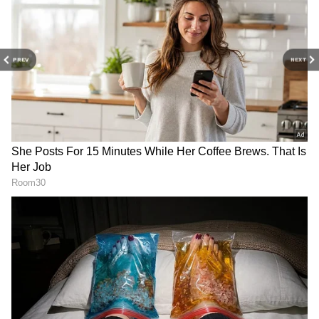
3
6
PREV
NEXT
వింత వింతగా ప్రవర్తించాను. ఎందుకు అలా బిహేవ్
చేస్తున్నానో నాకే అర్థం కాలేదు. బ్లాక్ బస్టర్ హిట్ పడితే
ఇంతేనేమో అని అనిపించింది. షూటింగ్ సమయంలో జరిగిన
ఒక సంఘటన చెప్పాలి. అన్నయ్య చిరంజీవి గారితో ఫస్ట్
మీటింగ్ జరిగే సన్నివేశం షూట్ చేస్తున్నాం.