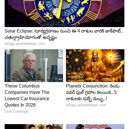
శంఖంలో పోస్తేనే తీర్థం అవుతుంది అన్నట్లు అన్నయ్యతో
నంటించిన తర్వాత తన కెరీర్ కి ఒక అర్థం వచ్చింది అని
సత్యదేవ్ అన్నారు. పూరి జగన్నాధ్ గారు ఫోన్ చేసి రేపు
అన్నయ్యతో నాకు షూటింగ్ ఉంది.. టెన్షన్ గా ఉంది.. డైలాగ్
ఎలా చెప్పాలో చెప్పు ... నువ్వు ఆల్రెడీ షూటింగ్ చేసావు కదా
అన్నారు.