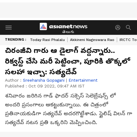
తెలుగు
TRENDING :
Today Rasi Phalalu
Akkineni Nageswara Rao
IRCTC To
చిరంజీవి గారు ఆ డైలాగ్ వద్దన్నారు..
రిక్వస్ట్ చేసి మరీ పెట్టించా, పూరికి తొక్కలో
సలహా ఇచ్చా: సత్యదేవ్
Author :
Sreeharsha Gopagani
|
Entertainment
Published :
Oct 09 2022, 09:47 AM IST
శనివారం జరిగిన గాడ్ ఫాదర్ సక్సెస్ సెలెబ్రేషన్స్ లో
అందరి ప్రసంగాలు ఆకట్టుకున్నాయి. ఈ చిత్రంలో
ప్రతినాయకుడిగా సత్యదేవ్ అదరగొట్టేశాడు. స్టైలిష్ విలన్ గా
సత్యదేవ్ నటన ప్రతి ఒక్కరిని మెప్పించింది.