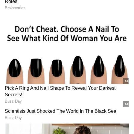
శనివారం జరిగిన గాడ్ ఫాదర్ సక్సెస్ సెలెబ్రేషన్స్ లో అందరి
ప్రసంగాలు ఆకట్టుకున్నాయి. ఈ చిత్రంలో ప్రతినాయకుడిగా
సత్యదేవ్ అదరగొట్టేశాడు. స్టైలిష్ విలన్ గా సత్యదేవ్ నటన
ప్రతి ఒక్కరిని మెప్పించింది. సక్సెస్ సెలబ్రేషన్ లో సత్యదేవ్
మాట్లాడుతూ.. అక్టోబర్ 5 సినిమా రిలీజ్ అయ్యాక నాకు
యూఎస్ నుంచి కాల్స్ మొదలయ్యాయి. ఒక్కొక్కరు సినిమా
గురించి అద్భుతంగా చెబుతుంటే కుదురుగా
కూర్చోలేకపోయాను.