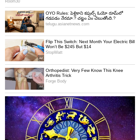
ఆ సీన్ అన్నయ్య నన్ను నిన్ను కాపాడడానికి ఎవడు
ఉన్నాడ్రా అని అనాలి. కానీ నిన్ను
కాపాడడానికి ఎవడు ఉన్నాడ్రా బచ్చా అని అంటే ఎలా
ఉంటుంది అనే డిస్కషన్స్ జరుగుతోంది. చిరంజీవి గారు
అలా వద్దులే సత్య అని అన్నారు. అది చిరంజీవిగారి ఫేమస్
వర్డ్.. అన్నయ్య ప్లీజ్ నను బచ్చా అని అనండి అని రిక్వస్ట్
చేసి మరీ ఆ డైలాగ్ పెట్టించినట్లు సత్య దేవ్ తెలిపారు.
5
6