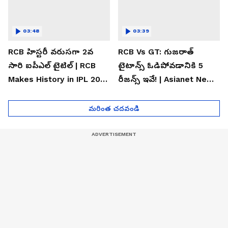
03:48
03:39
RCB హిస్టరీ వరుసగా 2వ
RCB Vs GT: గుజరాత్
సారి ఐపీఎల్ టైటిల్ | RCB
టైటాన్స్ ఓడిపోవడానికి 5
Makes History in IPL 2026
రీజన్స్ ఇవే! | Asianet News
| Asianet News Telugu
Telugu
మరింత చదవండి