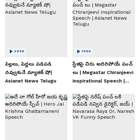
29:56
14:56
పిల్లలు, పెద్దలు పడిపడి
స్టేజిపై చిరు అదిరిపోయే పంచ్
నవ్వుకునే మ్యాజిక్ షో|
లు | Megastar Chiranjeevi
Asianet News Telugu
Inspirational Speech |
Asianet News Telugu