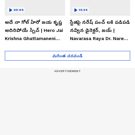
05:09
19:25
అదే నా గోల్ హీరో జయ కృష్ణ
స్టేజిపై నరేష్ పంచ్ లకి పడిపడి
అదిరిపోయే స్పీచ్ | Hero Jai
నవ్విన డైరెక్టర్, జయ్ |
Krishna Ghattamaneni
Navarasa Raya Dr. Naresh
Speech
VK Funny Speech
మరింత చదవండి