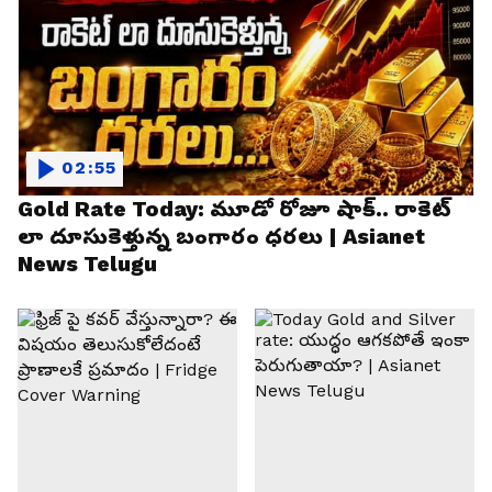
02:55
Gold Rate Today: మూడో రోజూ షాక్.. రాకెట్
లా దూసుకెళ్తున్న బంగారం ధరలు | Asianet
News Telugu