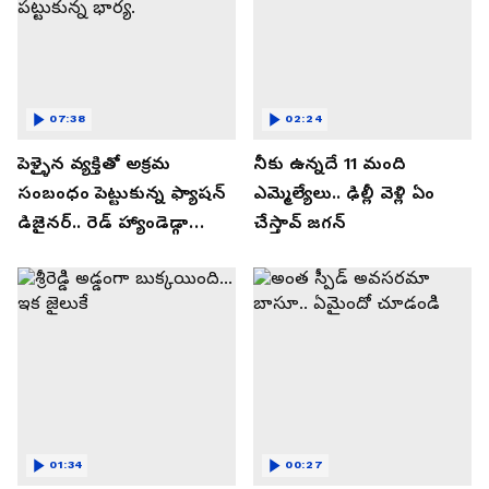
07:38
02:24
పెళ్ళైన వ్యక్తితో అక్రమ
నీకు ఉన్నదే 11 మంది
సంబంధం పెట్టుకున్న ఫ్యాషన్
ఎమ్మెల్యేలు.. ఢిల్లీ వెళ్లి ఏం
డిజైనర్.. రెడ్ హ్యాండెడ్గా
చేస్తావ్ జగన్
పట్టుకున్న భార్య.
01:34
00:27