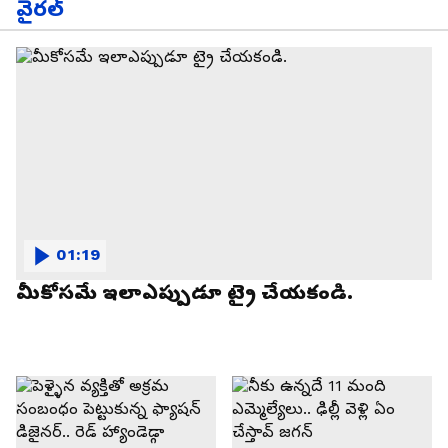
వైరల్
01:19
మీకోసమే ఇలాఎప్పుడూ ట్రై చేయకండి.