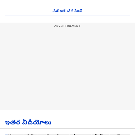
| Asianet News Telugu
గోల్డ్ రేట్లు
మరింత చదవండి
ఇతర వీడియోలు