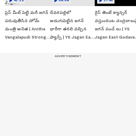
42:29
06:08
21:40
ప్రెస్ మీట్ పెట్టి మరీ జగన్
దేవరపల్లిలో
రైస్ తింటే క్యాన్సర్
పరువుతీసిన హోమ్
అడుగుపెట్టిన జగన్
వస్తుందంట చంద్రబాబు
మంత్రి అనిత | Anitha
భారీగా తరలి వచ్చిన
జగన్ పంచ్ లు | YS
Vangalapudi Strong
ఫ్యాన్స్ | YS Jagan East
Jagan East Godavar
Counter to Jagan
Godavari Tour
Tour | Devarapalli
Devarapalli