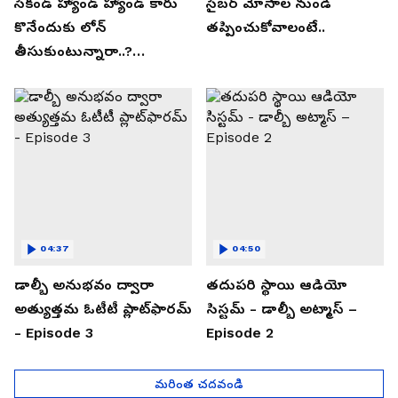
సెకండ్ హ్యాండ్ హ్యాండ్ కారు
సైబర్ మోసాల నుండి
కొనేందుకు లోన్
తప్పించుకోవాలంటే..
తీసుకుంటున్నారా..?
తప్పకుండ ఈ విషయాలు
తెలుసుకోండి..!
04:37
04:50
డాల్బీ అనుభవం ద్వారా
తదుపరి స్థాయి ఆడియో
అత్యుత్తమ ఓటీటీ ప్లాట్‌ఫారమ్
సిస్టమ్ - డాల్బీ అట్మాస్ –
- Episode 3
Episode 2
మరింత చదవండి