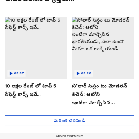
05:37
03:28
10 లక్షల రేంజ్ లో టాప్ 5
సోలార్ సిస్టం టు మోడరన్
సేఫెస్ట్ కార్స్ ఇవే...
కిచెన్: ఆటోని
ఇంటిగా మార్చేసిన
భారతీయుడు, ఎలా ఉందొ
మీరూ ఒక లుక్కేయండి
మరింత చదవండి