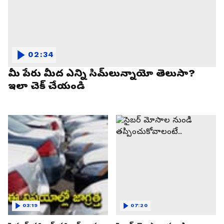
02:34
మీ పేరు మీద ఎన్ని సిమ్‌లున్నాయో తెలుసా?
ఇలా చెక్ చేయండి
03:19
07:20