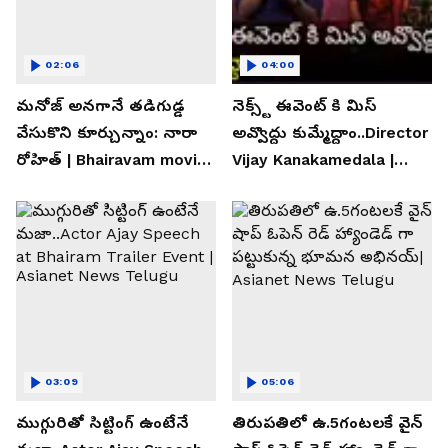
02:06
04:00
మనోజ్ అనగానే తడిగుడ్డ
నెక్స్ట్ ఈవెంట్ కి మిస్
వేసుకొని కూర్చున్నాం: నారా
అవ్వొద్దు కుమ్మేద్దాం..Director
రోహిత్ | Bhairavam movie |
Vijay Kanakamedala |
Asianet News Telugu
Asianet News Telugu
03:09
05:06
ముగ్గురితో సిట్టింగ్ ఉంటేనే
తిరుపతిలో ఉ.5గంటలకే వైన్