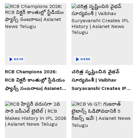
03:19
04:55
RCB Champions 2026:
చరిత్ర సృష్టించిన వైభవ్
RCB విక్టరీ కాంతుల్లో స్టేడియం
సూర్యవంశీ | Vaibhav
ఫ్యాన్స్ సంబరాలు| Asianet
Suryavanshi Creates IPL
News Telugu
History | Asianet News
Telugu