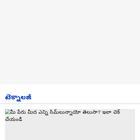
టెక్నాలజీ