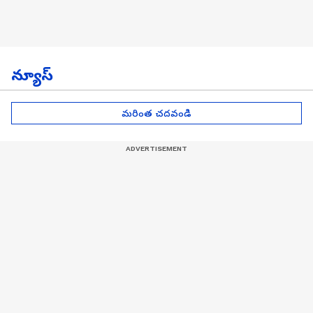
న్యూస్
మరింత చదవండి