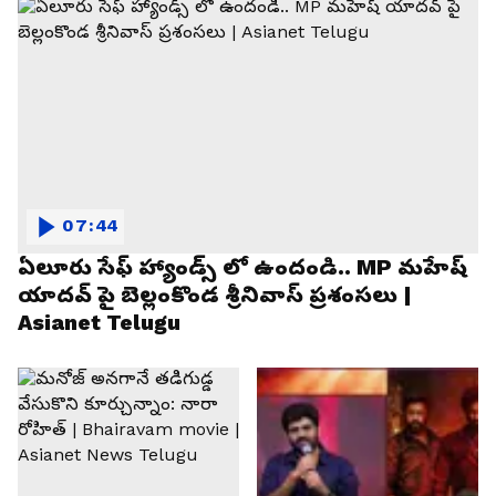
07:44
ఏలూరు సేఫ్ హ్యాండ్స్ లో ఉందండి.. MP మహేష్
యాదవ్ పై బెల్లంకొండ శ్రీనివాస్ ప్రశంసలు |
Asianet Telugu