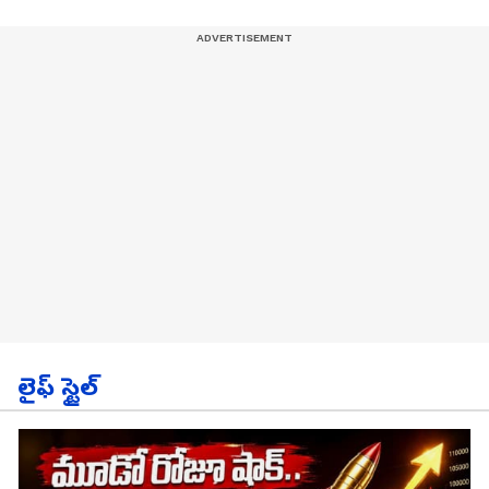
లైఫ్ స్టైల్