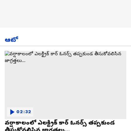
ఆటో
02:32
వర్షాకాలంలో ఎలక్ట్రిక్ కార్ ఓనర్స్ తప్పకుండ
తీసుకోవలిసిన జాగ్రత్తలు...