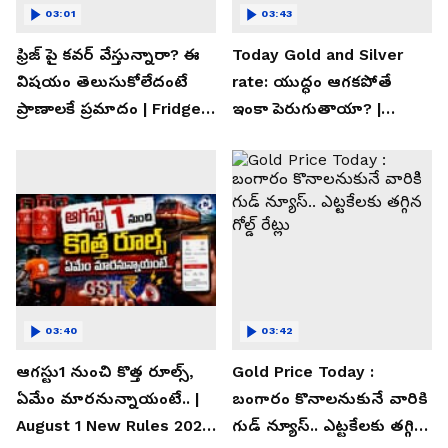
03:01
03:43
ఫ్రిజ్ పై కవర్ వేస్తున్నారా? ఈ
Today Gold and Silver
విషయం తెలుసుకోలేదంటే
rate: యుద్ధం ఆగకపోతే
ప్రాణాలకే ప్రమాదం | Fridge
ఇంకా పెరుగుతాయా? |
Cover Warning
Asianet News Telugu
03:40
03:42
ఆగస్టు1 నుంచి కొత్త రూల్స్,
Gold Price Today :
ఏమేం మారనున్నాయంటే.. |
బంగారం కొనాలనుకునే వారికి
August 1 New Rules 2026
గుడ్ న్యూస్.. ఎట్టకేలకు తగ్గిన