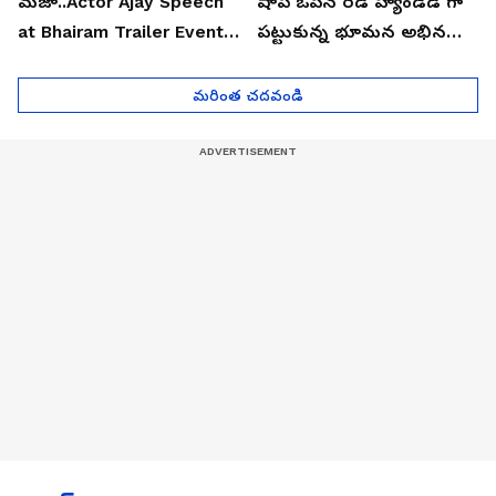
మజా..Actor Ajay Speech
షాప్ ఓపెన్ రెడ్ హ్యాండెడ్ గా
at Bhairam Trailer Event |
పట్టుకున్న భూమన అభినయ్|
Asianet News Telugu
Asianet News Telugu
మరింత చదవండి