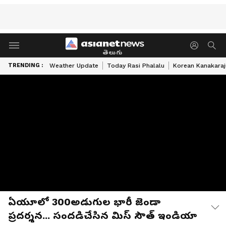
తెలుగు
TRENDING :
Weather Update
Today Rasi Phalalu
Korean Kanakaraj
ఏయూలో 300అడుగుల భారీ జెండా
ప్రదర్శన... సందడిచేసిన మిస్ సౌత్ ఇండియా