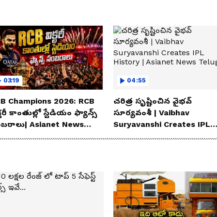
03:19
04:55
B Champions 2026: RCB
చరిత్ర సృష్టించిన వైభవ్
్టరీ కాంతుల్లో స్టేడియం ఫ్యాన్స్
సూర్యవంశీ | Vaibhav
బరాలు| Asianet News
Suryavanshi Creates IPL
lugu
History | Asianet News
Telugu