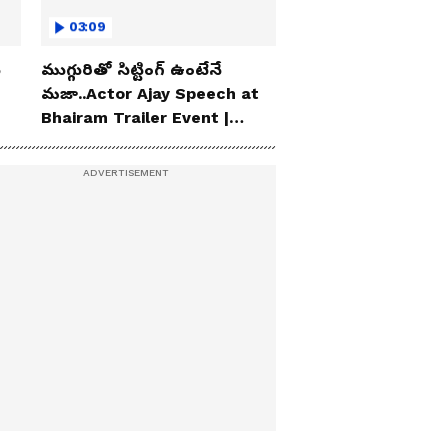
03:09
ు
ముగ్గురితో సిట్టింగ్ ఉంటేనే
మజా..Actor Ajay Speech at
Bhairam Trailer Event |
Asianet News Telugu