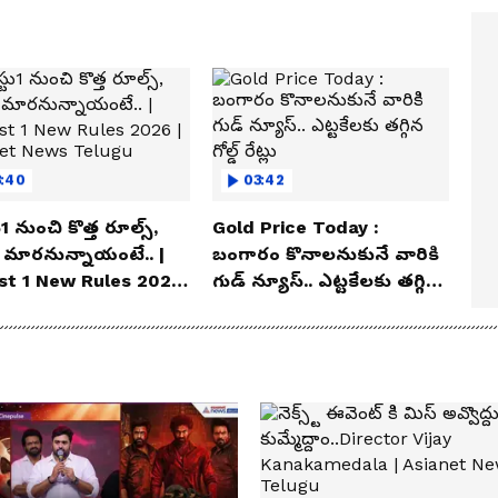
3:40
03:42
1 నుంచి కొత్త రూల్స్,
Gold Price Today :
 మారనున్నాయంటే.. |
బంగారం కొనాలనుకునే వారికి
st 1 New Rules 2026
గుడ్ న్యూస్.. ఎట్టకేలకు తగ్గిన
ianet News Telugu
గోల్డ్ రేట్లు