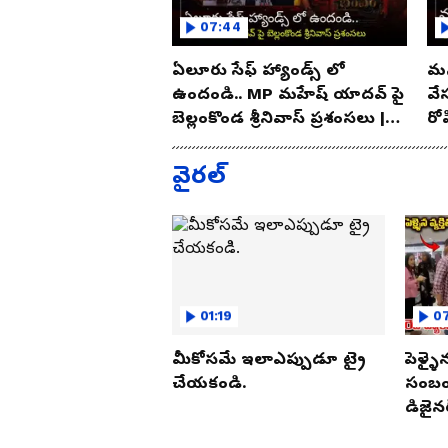
07:44
ఏలూరు సేఫ్ హ్యాండ్స్ లో
మన
ఉందండి.. MP మహేష్ యాదవ్ పై
వే
బెల్లంకొండ శ్రీనివాస్ ప్రశంసలు |
రో
Asianet Telugu
As
వైరల్
01:19
07
మీకోసమే ఇలాఎప్పుడూ ట్రై
పెళ్ళై
చేయకండి.
సంబంధ
డిజైనర
పట్టుక