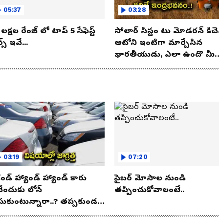
05:37
03:28
లక్షల రేంజ్ లో టాప్ 5 సేఫెస్ట్
సోలార్ సిస్టం టు మోడరన్ కిచె
్స్ ఇవే...
ఆటోని ఇంటిగా మార్చేసిన
భారతీయుడు, ఎలా ఉందొ మీ
ఒక లుక్కేయండి
03:19
07:20
కండ్ హ్యాండ్ హ్యాండ్ కారు
సైబర్ మోసాల నుండి
నేందుకు లోన్
తప్పించుకోవాలంటే..
సుకుంటున్నారా..? తప్పకుండ
విషయాలు తెలుసుకోండి..!