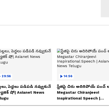
29:56
14:56
్లలు, పెద్దలు పడిపడి నవ్వుకునే
స్టేజిపై చిరు అదిరిపోయే పంచ్ ల
యాజిక్ షో| Asianet News
Megastar Chiranjeevi
lugu
Inspirational Speech |
Asianet News Telugu