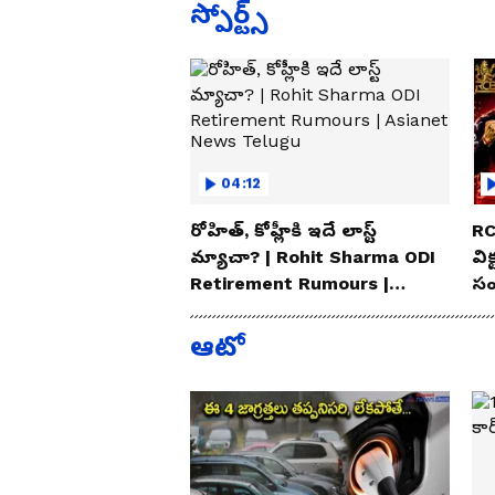
స్పోర్ట్స్
04:12
రోహిత్, కోహ్లీకి ఇదే లాస్ట్
RC
మ్యాచా? | Rohit Sharma ODI
విక
Retirement Rumours |
సం
Asianet News Telugu
Te
ఆటో