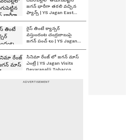
దేవరపల్లిలో అడుగుపెట్టిన
జగన్ భారీగా తరలి వచ్చిన
ఫ్యాన్స్ | YS Jagan East
Godavari Tour
Devarapalli
రైస్ తింటే క్యాన్సర్
వస్తుందంట చంద్రబాబుపై
జగన్ పంచ్ లు | YS Jagan
East Godavari Tour |
Devarapalli
సినిమా రేంజ్ లో జగన్‌ మాస్
ఎంట్రీ | YS Jagan Visits
Devarapalli Tobacco
Procurement Centre
ప్రశ్నిస్తే అక్రమ కేసులు అక్రమ
అరెస్ట్ లు: జగన్‌ | YS Jagan
Pressmeet Devarapalli
జగన్ హెలికాప్టర్
చుట్టుముట్టిన జనం | YS
Jagan Devarapalli Tour |
Asianet News Telugu