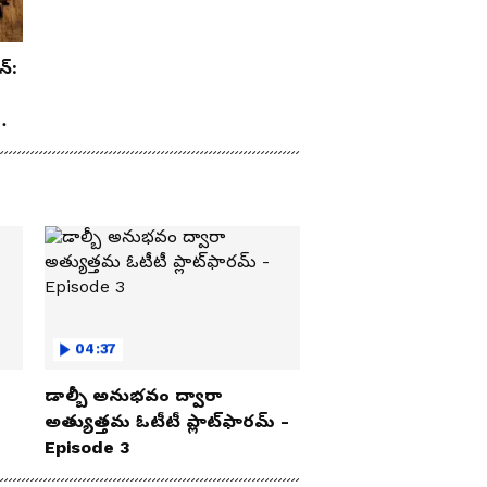
న్:
రూ
04:37
డాల్బీ అనుభవం ద్వారా
అత్యుత్తమ ఓటీటీ ప్లాట్‌ఫారమ్ -
Episode 3