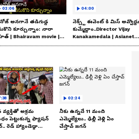
02:06
04:00
ోజ్ అనగానే తడిగుడ్డ
నెక్స్ట్ ఈవెంట్ కి మిస్ అవ్వొద్ద
సుకొని కూర్చున్నాం: నారా
కుమ్మేద్దాం..Director Vijay
హిత్ | Bhairavam movie |
Kanakamedala | Asianet
ianet News Telugu
News Telugu
:38
02:24
న వ్యక్తితో అక్రమ
నీకు ఉన్నదే 11 మంది
ం పెట్టుకున్న ఫ్యాషన్
ఎమ్మెల్యేలు.. ఢిల్లీ వెళ్లి ఏం
్.. రెడ్ హ్యాండెడ్గా
చేస్తావ్ జగన్
ున్న భార్య.