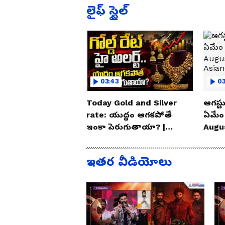
లైఫ్ స్టైల్
03:43
0
Today Gold and Silver
ఆగస్టు
rate: యుద్ధం ఆగకపోతే
ఏమేం
ఇంకా పెరుగుతాయా? |
Augu
Asianet News Telugu
| As
ఇతర వీడియోలు