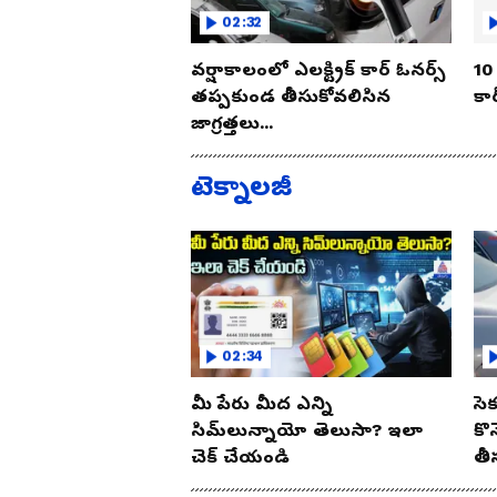
02:32
వర్షాకాలంలో ఎలక్ట్రిక్ కార్ ఓనర్స్
10 
తప్పకుండ తీసుకోవలిసిన
కార
జాగ్రత్తలు...
టెక్నాలజీ
02:34
మీ పేరు మీద ఎన్ని
సె
సిమ్‌లున్నాయో తెలుసా? ఇలా
కొ
చెక్ చేయండి
తీ
ఈ 