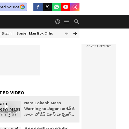
red Source
 Stalin
Spider Man Box Office Collections
Pushpa Srivani
FSSAI Liq
TED VIDEO
Nara Lokesh Mass
Warning to Jagan: జగన్ కి
W PLAYING
నారా లోకేష్ మాస్ వార్నింగ్ |
Asianet News Telugu