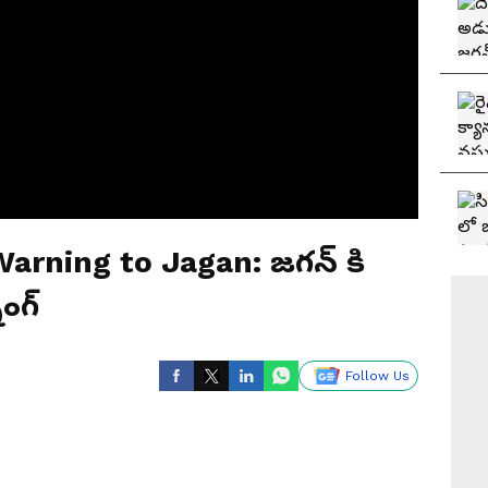
arning to Jagan: జగన్ కి
ంగ్
Follow Us