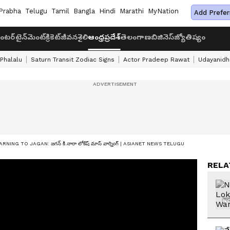
Prabha
Telugu
Tamil
Bangla
Hindi
Marathi
MyNation
Add Prefer
ంటర్‌టైన్‌మెంట్
క్రికెట్
జీవనశైలి
ఆంధ్రప్రదేశ్
తెలంగాణ
బిజినెస్
జ్యోతిష్యం
 Phalalu
Saturn Transit Zodiac Signs
Actor Pradeep Rawat
Udayanidhi
NG TO JAGAN: జగన్ కి నారా లోకేష్ మాస్ వార్నింగ్ | ASIANET NEWS TELUGU
RELA
NO