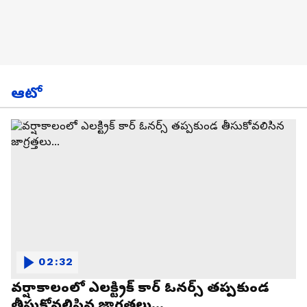
ఆటో
02:32
వర్షాకాలంలో ఎలక్ట్రిక్ కార్ ఓనర్స్ తప్పకుండ
తీసుకోవలిసిన జాగ్రత్తలు...