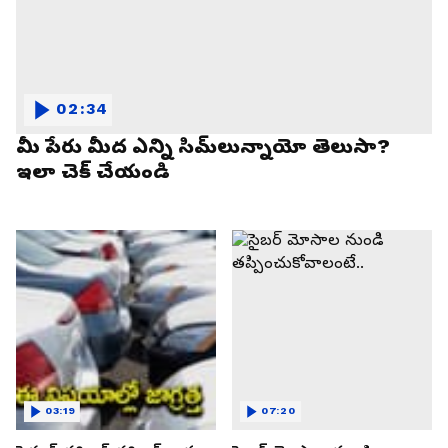
02:34
మీ పేరు మీద ఎన్ని సిమ్‌లున్నాయో తెలుసా?
ఇలా చెక్ చేయండి
03:19
07:20