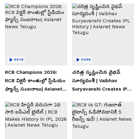
03:19
04:55
RCB Champions 2026:
చరిత్ర సృష్టించిన వైభవ్
RCB విక్టరీ కాంతుల్లో స్టేడియం
సూర్యవంశీ | Vaibhav
ఫ్యాన్స్ సంబరాలు| Asianet
Suryavanshi Creates IPL
News Telugu
History | Asianet News
Telugu