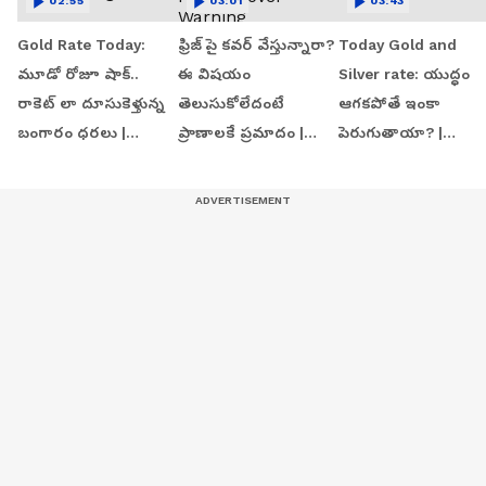
02:55
03:01
03:43
Gold Rate Today:
ఫ్రిజ్ పై కవర్ వేస్తున్నారా?
Today Gold and
మూడో రోజూ షాక్..
ఈ విషయం
Silver rate: యుద్ధం
రాకెట్ లా దూసుకెళ్తున్న
తెలుసుకోలేదంటే
ఆగకపోతే ఇంకా
బంగారం ధరలు |
ప్రాణాలకే ప్రమాదం |
పెరుగుతాయా? |
Asianet News Telugu
Fridge Cover Warning
Asianet News Telu