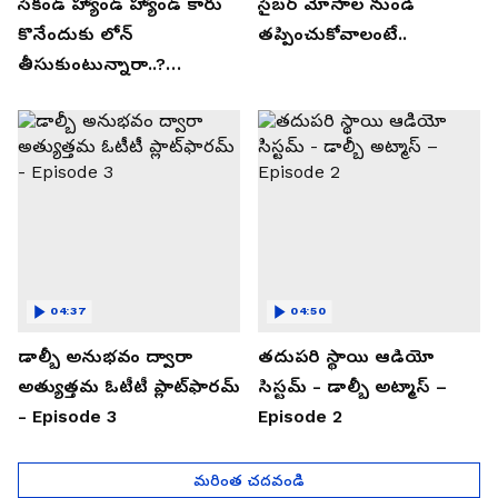
సెకండ్ హ్యాండ్ హ్యాండ్ కారు
సైబర్ మోసాల నుండి
కొనేందుకు లోన్
తప్పించుకోవాలంటే..
తీసుకుంటున్నారా..?
తప్పకుండ ఈ విషయాలు
తెలుసుకోండి..!
04:37
04:50
డాల్బీ అనుభవం ద్వారా
తదుపరి స్థాయి ఆడియో
అత్యుత్తమ ఓటీటీ ప్లాట్‌ఫారమ్
సిస్టమ్ - డాల్బీ అట్మాస్ –
- Episode 3
Episode 2
మరింత చదవండి