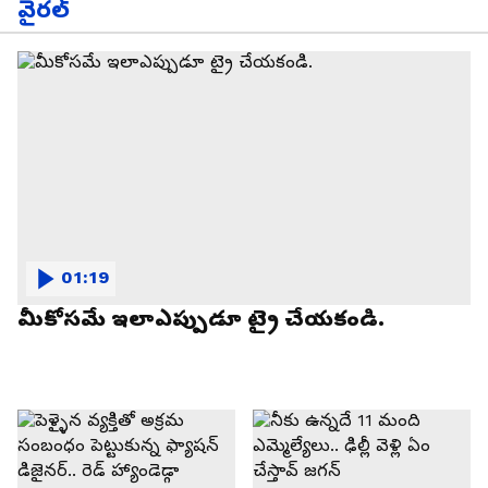
వైరల్
01:19
మీకోసమే ఇలాఎప్పుడూ ట్రై చేయకండి.