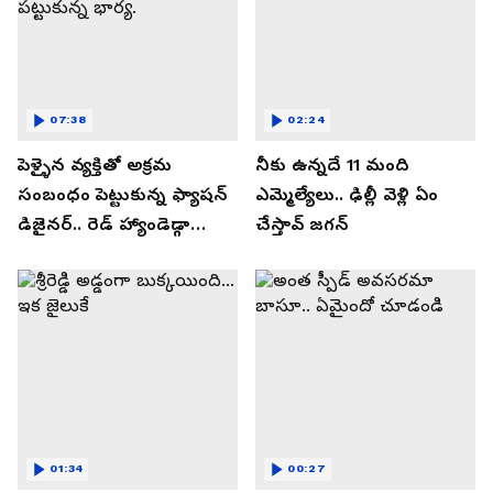
07:38
02:24
పెళ్ళైన వ్యక్తితో అక్రమ
నీకు ఉన్నదే 11 మంది
సంబంధం పెట్టుకున్న ఫ్యాషన్
ఎమ్మెల్యేలు.. ఢిల్లీ వెళ్లి ఏం
డిజైనర్.. రెడ్ హ్యాండెడ్గా
చేస్తావ్ జగన్
పట్టుకున్న భార్య.
01:34
00:27