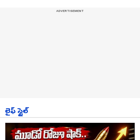
లైఫ్ స్టైల్