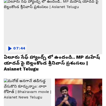
07:44
ఏలూరు సేఫ్ హ్యాండ్స్ లో ఉందండి.. MP మహేష్
యాదవ్ పై బెల్లంకొండ శ్రీనివాస్ ప్రశంసలు |
Asianet Telugu