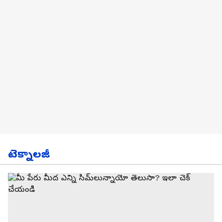
టెక్నాలజీ