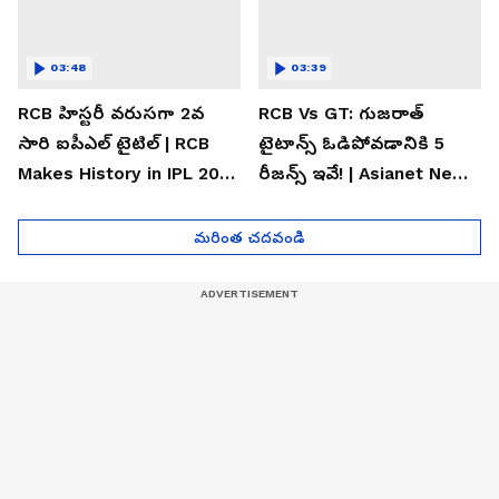
03:48
03:39
RCB హిస్టరీ వరుసగా 2వ
RCB Vs GT: గుజరాత్
సారి ఐపీఎల్ టైటిల్ | RCB
టైటాన్స్ ఓడిపోవడానికి 5
Makes History in IPL 2026
రీజన్స్ ఇవే! | Asianet News
| Asianet News Telugu
Telugu
మరింత చదవండి