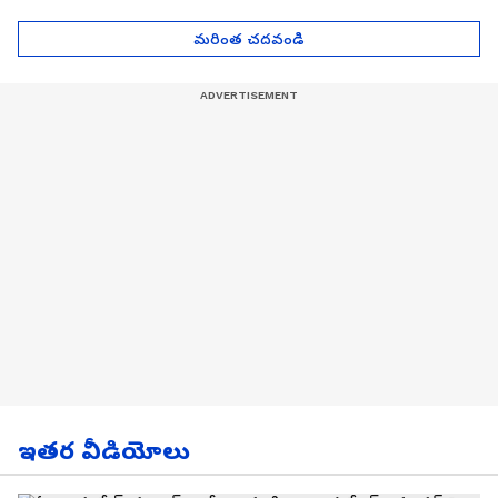
| Asianet News Telugu
గోల్డ్ రేట్లు
మరింత చదవండి
ఇతర వీడియోలు