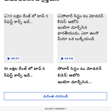
05:37
03:28
10 లక్షల రేంజ్ లో టాప్ 5
సోలార్ సిస్టం టు మోడరన్
సేఫెస్ట్ కార్స్ ఇవే...
కిచెన్: ఆటోని
ఇంటిగా మార్చేసిన
భారతీయుడు, ఎలా ఉందొ
మీరూ ఒక లుక్కేయండి
మరింత చదవండి