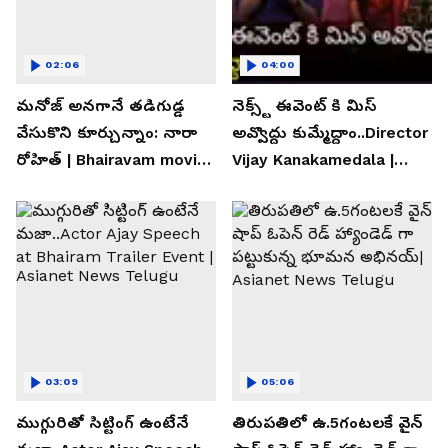
02:06
04:00
మనోజ్ అనగానే తడిగుడ్డ
నెక్స్ట్ ఈవెంట్ కి మిస్
వేసుకొని కూర్చున్నాం: నారా
అవ్వొద్దు కుమ్మేద్దాం..Director
రోహిత్ | Bhairavam movie |
Vijay Kanakamedala |
Asianet News Telugu
Asianet News Telugu
03:09
05:06
ముగ్గురితో సిట్టింగ్ ఉంటేనే
తిరుపతిలో ఉ.5గంటలకే వైన్