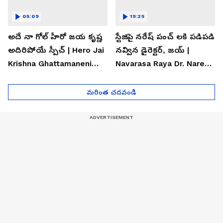
05:09
19:25
అదే నా గోల్ హీరో జయ కృష్ణ
స్టేజిపై నరేష్ పంచ్ లకి పడిపడి
అదిరిపోయే స్పీచ్ | Hero Jai
నవ్విన డైరెక్టర్, జయ్ |
Krishna Ghattamaneni
Navarasa Raya Dr. Naresh
Speech
VK Funny Speech
మరింత చదవండి