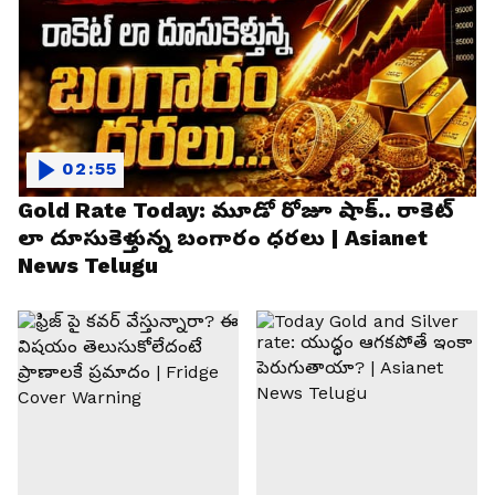
02:55
Gold Rate Today: మూడో రోజూ షాక్.. రాకెట్
లా దూసుకెళ్తున్న బంగారం ధరలు | Asianet
News Telugu