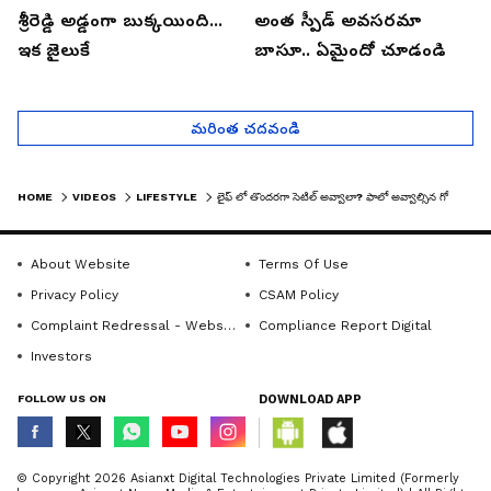
శ్రీరెడ్డి అడ్డంగా బుక్కయింది...
అంత స్పీడ్ అవసరమా
ఇక జైలుకే
బాసూ.. ఏమైందో చూడండి
మరింత చదవండి
HOME
VIDEOS
LIFESTYLE
లైఫ్ లో తొందరగా సెటిల్ అవ్వాలా? ఫాలో అవ్వాల్సిన గోల్డెన్ రూల్ ఇదే| MONEY MANAGEMENT | ASIANET TELUGU
About Website
Terms Of Use
Privacy Policy
CSAM Policy
Complaint Redressal - Website
Compliance Report Digital
Investors
FOLLOW US ON
DOWNLOAD APP
© Copyright 2026 Asianxt Digital Technologies Private Limited (Formerly