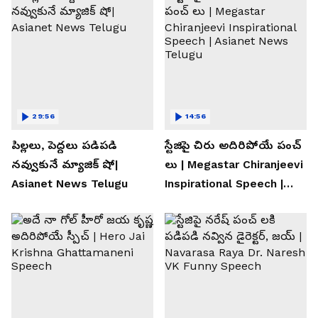
29:56
14:56
పిల్లలు, పెద్దలు పడిపడి
స్టేజిపై చిరు అదిరిపోయే పంచ్
నవ్వుకునే మ్యాజిక్ షో|
లు | Megastar Chiranjeevi
Asianet News Telugu
Inspirational Speech |
Asianet News Telugu