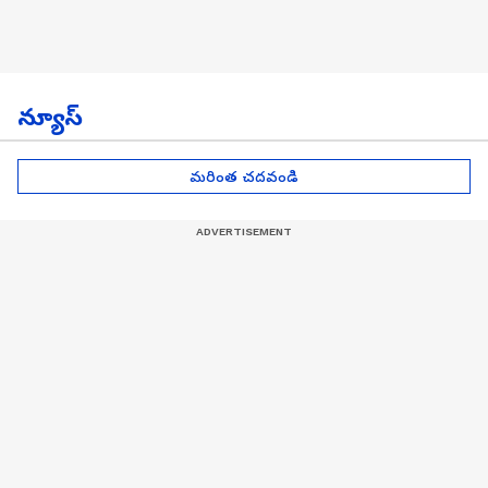
న్యూస్
మరింత చదవండి