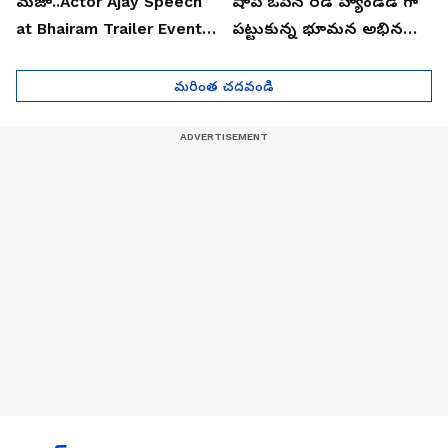
మజా..Actor Ajay Speech
షాప్ ఓపెన్ రెడ్ హ్యాండెడ్ గా
at Bhairam Trailer Event |
పట్టుకున్న భూమన అభినయ్|
Asianet News Telugu
Asianet News Telugu
మరింత చదవండి