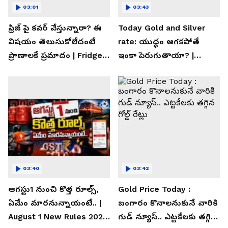
03:01
03:43
ఫ్రిజ్ పై కవర్ వేస్తున్నారా? ఈ
Today Gold and Silver
విషయం తెలుసుకోలేదంటే
rate: యుద్ధం ఆగకపోతే
ప్రాణాలకే ప్రమాదం | Fridge
ఇంకా పెరుగుతాయా? |
Cover Warning
Asianet News Telugu
03:40
03:42
ఆగస్టు1 నుంచి కొత్త రూల్స్,
Gold Price Today :
ఏమేం మారనున్నాయంటే.. |
బంగారం కొనాలనుకునే వారికి
August 1 New Rules 2026
గుడ్ న్యూస్.. ఎట్టకేలకు తగ్గిన