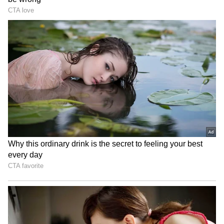
టు బ్యాక్ సినిమా ఆఫర్లను అందుకుంటూ వస్తోంది. ప్రస్తుతం
ఈ బ్యూటీ చేతి నిండా సినిమాలు ఉన్నాయి.