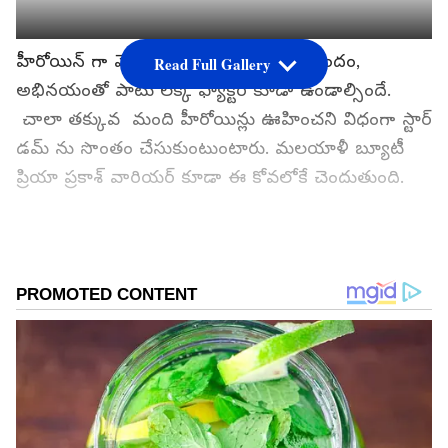
హీరోయిన్ గా వెండితెరపై అలరించాలంటే అందం,
Read Full Gallery
అభినయంతో పాటు లక్క ఫ్యాక్టర్ కూడా ఉండాల్సిందే.
చాలా తక్కువ మంది హీరోయిన్లు ఊహించని విధంగా స్టార్
డమ్ ను సొంతం చేసుకుంటుంటారు. మలయాళీ బ్యూటీ
ప్రియా ప్రకాశ్ వారియర్ కూడా ఈ కోవలోకే చెందుతుంది.
గూగుల్‌లో ఆసక్తికరమైన సమాచారం కోసం ఏసియానెట్ తెలుగు
ను మీ ఫ్రిఫర్డ్ సోర్స్ గా ఎంచుకోండి