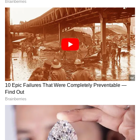
తెలిసిందే. మలయాళ చిత్రం ‘ఓరు అదార్ లవ్’లో ప్రియా
టీనేజ్ గర్ల్ గా నటించి ఆకట్టుకున్న విషయం తెలిసిందే. ఈ
చిత్రంలోనే కన్ను గీటి ఆడియెన్స్ ను కట్టిపడేసింది.