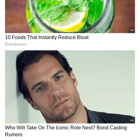
2
6
ప్రియా ప్రకాశ్ వారియర్ (Priya Prakash Varrier)
రాత్రిరాత్రే స్టార్ డమ్ ను సొంతం చేసుకున్న విషయం