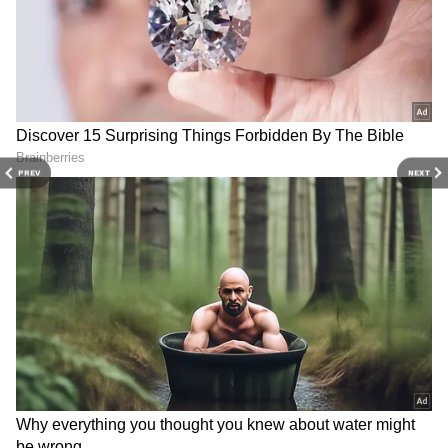
3
6
PREV
NEXT
ఆ వీడియో క్లిప్ నెట్టింట చేరి సెన్సేషన్ గా మారిన విషయం
తెలిసిందే. ఒక్కరోజులోనే దేశ వ్యాప్తంగా చుట్టిన ఈ వీడియో
ప్రియా ప్రకాశ్ వారియర్ కు బోలెడంత క్రేజ్ తెచ్చిపెట్టింది.
దీంతో మలయాళం, తెలుగు, కన్నడ, హిందీ చిత్రాల్లో బ్యాక్