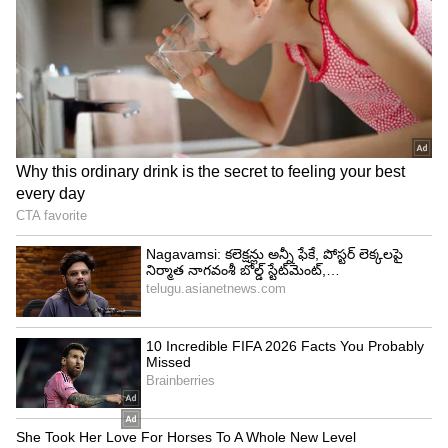
4
6
ఇటు సినిమాలతో అలరిస్తున్న ఈ బ్యూటీ.. మరోవైపు సోషల్
మీడియాలోనూ తెగ రచ్చ చేస్తూ ఉంది. ఈ సందర్భంగా
అదిరిపోయే అవుట్ ఫిట్స్ లో అట్రాక్ట్ చేస్తోంది. అందాలను
ఆరబోస్తూ నెటిజన్లను ఉక్కిరిబిక్కిరి చేసేస్తోంది. తాజాగా
మరిన్ని ఫొటోలను పంచుకుంది.
5
6