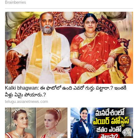
లేటెస్ట్ గా పంచుకున్న పిక్స్ లో ప్రియా ప్రకాశ్ వారియర్
ట్రెడిషనల్ లుక్ లో ఆకట్టుకుంది. చుడీదార్ లో హోయలు
పోతూ అన్ని యాంగిల్లో ఫొటోలకు పోజులిచ్చింది. చిలిపి
పోజులతో, కసి చూపులతో నెటిజన్లను కవ్విస్తోంది. ఫొటోలపై
లైక్స్, కామెంట్లు పెడుతూ ఎంకరేజ్ చేస్తున్నారు.