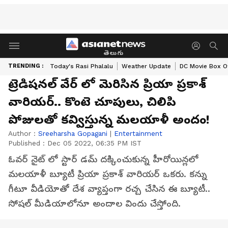
తెలుగు
TRENDING :
Today's Rasi Phalalu
Weather Update
DC Movie Box Of
ట్రెడిషనల్ వేర్ లో మెరిసిన ప్రియా ప్రకాశ్
వారియర్.. కొంటె చూపులు, చిలిపి
పోజులతో కవ్విస్తున్న మలయాళీ అందం!
Author :
Sreeharsha Gopagani
|
Entertainment
Published :
Dec 05 2022, 06:35 PM IST
ఓవర్ నైట్ లో స్టార్ డమ్ దక్కించుకున్న హీరోయిన్లలో
మలయాళీ బ్యూటీ ప్రియా ప్రకాశ్ వారియర్ ఒకరు. కన్ను
గీటూ వీడియోతో దేశ వ్యాప్తంగా రచ్చ చేసిన ఈ బ్యూటీ..
సోషల్ మీడియాలోనూ అందాల విందు చేస్తోంది.