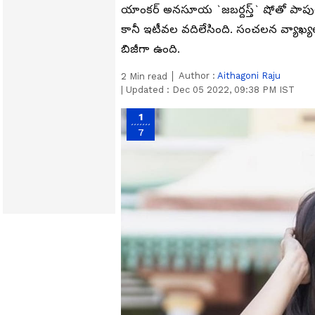
యాంకర్‌ అనసూయ `జబర్దస్త్` షోతో పాపుల
కానీ ఇటీవల వదిలేసింది. సంచలన వ్యాఖ్యలు
బిజీగా ఉంది.
Author :
Aithagoni Raju
2
Min read
|
Updated :
Dec 05 2022, 09:38 PM IST
1
7