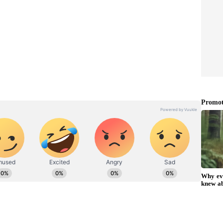
స్త్`ని వీడింది. ఈ సందర్భంగా పలు విమర్శలు చేసింది.
వాహణ హౌజ్‌పై కూడా ఆమె విమర్శలు చేస్తూ బయటకొచ్చింది. ఆ షో
యాంకర్‌గా చేసింది. ఇది ఇప్పటికే అయిపోయింది. ప్రస్తుతం ఈ
 సినిమాలతో బిజీగా ఉంది. అయితే షూటింగ్‌లు లేకపోతే ఖాళీనే.