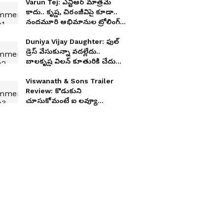
Varun Tej: ఎన్టీఆర్ మాత్రమే
కాదు.. కృష్ణ, చిరంజీవిపై కూడా..
నందమూరి అభిమానుల ట్రోలింగ్ కి
వరుణ్ తేజ్ రిప్లై
Duniya Vijay Daughter: ఫుల్
డ్రెస్ వేసుకున్నా వదల్లేదు..
బాలకృష్ణ విలన్ కూతురికి చేదు
అనుభవం అనుభవం
Viswanath & Sons Trailer
Review: కొడుకుని
చూసుకోమంటే ఐ లవ్యూ
చెప్పింది.. విశ్వనాథ్‌ అండ్‌ సన్స్
ట్రైలర్‌ ఎలా ఉందంటే