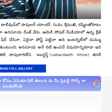
లీవుడ్‌లో పాపులర్‌ యాంకర్‌. సుమ, శ్రీముఖి, రష్మిలతోపాటు
రంగా అనసూయ రేంజ్‌ వేరు. ఆమెకి సోషల్‌ మీడియాలో ఉన్న క్రేజ్‌
‌ చేసినా, ఏదైనా పోస్ట్ పెట్టినా అది ఇంటర్నెట్‌లో దుమ్ము
‌ అవుతుంటుంది. అనసూయ అనే నటి ఉందనే విషయాన్నికూడా ఇది
. అంతటి పాపులారిటీని `జబర్దస్త్`(Jabardasth Show) తనకి
READ FULL GALLERY
సం ఏసియానెట్ తెలుగు ను మీ ఫ్రిఫర్డ్ సోర్స్ గా
ఎంచుకోండి