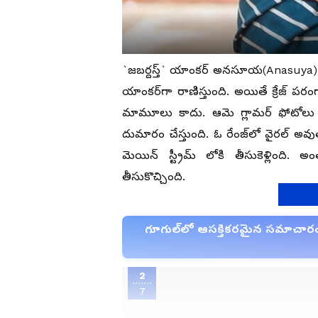
`జబర్దస్త్` యాంకర్‌ అనసూయ(Anasuya) టా
యాంకర్‌గా రాణిస్తుంది. అయితే క్రేజ్‌ ప
మామూలు కాదు. ఆమె గ్లామర్‌ ఫోటోలు షేర్
దుమారం చేస్తుంది. ఓ రేంజ్‌లో వైరల్
మెయిన్‌ స్ట్రీమ్‌ లోకి తీసుకెళ్లింది
తీసుకొచ్చింది.
గూగుల్‌లో ఆసక్తికరమైన సమాచారం కో
2
7