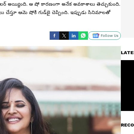
ర్‌ అయ్యింది. ఆ షో కారణంగా అనేక అవకాశాలు తెచ్చుకుంది.
 చేస్తూ ఆమె షోకి గుడ్‌బై చెప్పింది. ఇప్పుడు సినిమాలతో
Follow Us
LATE
RECO