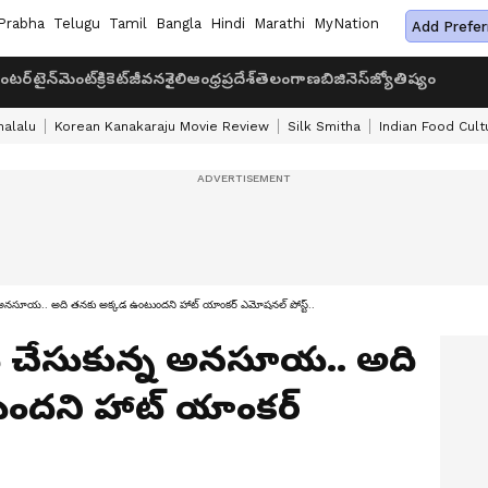
Prabha
Telugu
Tamil
Bangla
Hindi
Marathi
MyNation
Add Prefer
ంటర్‌టైన్‌మెంట్
క్రికెట్
జీవనశైలి
ఆంధ్రప్రదేశ్
తెలంగాణ
బిజినెస్
జ్యోతిష్యం
halalu
Korean Kanakaraju Movie Review
Silk Smitha
Indian Food Cult
ున్న అనసూయ.. అది తనకు అక్కడ ఉంటుందని హాట్‌ యాంకర్‌ ఎమోషనల్‌ పోస్ట్..
ుర్తు చేసుకున్న అనసూయ.. అది
దని హాట్‌ యాంకర్‌