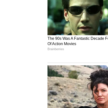
అభిమానులు అడిగిన ప్రశ్నలకు ఓపికగ
కనిపిస్తారన్న ప్రశ్నకి, ఇప్పుడు టీవీకి బ్ర
వెల్లడించింది. ఈ సందర్భంగా `జబర్దస్త్` గ
అవుతున్నారా? అన్ని అడగ్గా, దానికి అనస