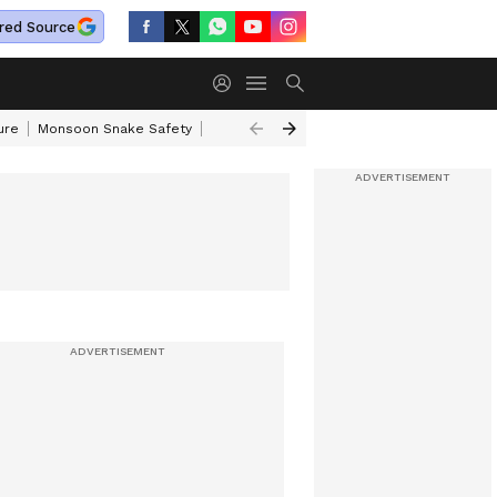
red Source
ure
Monsoon Snake Safety
Akkineni Nageswara Rao
IRCTC Tour Pac