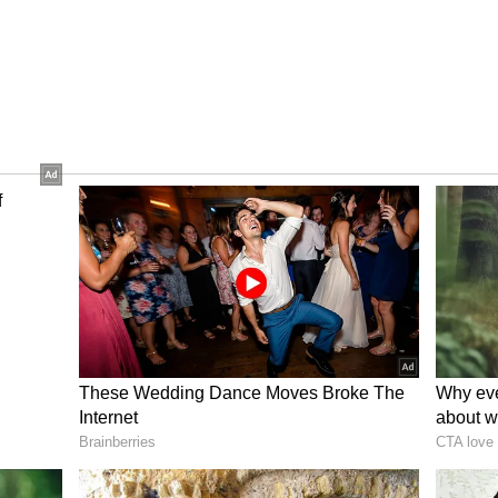
మీడియాలో అభిమానులతో ముచ్చటించింది.