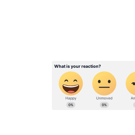
ఇటీవల అనసూయ(Anchor Anasuya) `జబర్ద
బాడీ షేమింగ్‌, వల్గర్‌ కామెంట్లు, నిర్
స్థానంలో `సూపర్‌ సింగర్‌ జూనియర్‌`కి 
బ్యూటీ చేతిలో ఒక్క షో కూడా లేదు. కానీ