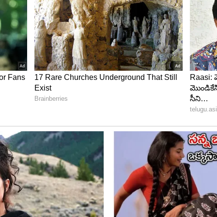
ా సమాధానాలు చెప్పింది అనసూయ. టీవీ షోస్‌లో ఎప్పుడు
ేక్‌ తీసుకున్నా అని, ఏదైనా ఎగ్జైటింగ్‌ షో వచ్చేంత వరకు ఇంతే అని
ురించి ప్రశ్నించాడో నెటిజన్లు. ఈ సమయంలో `జబర్దస్త్`ని మిస్‌
ూయ రియాక్ట్ అవుతూ దానిపై పాజిటివ్‌గా స్పందించింది.