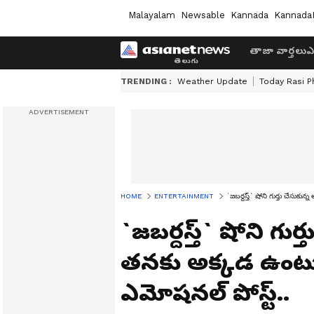
Malayalam
Newsable
Kannada
Kannada
తాజా వార్తలు
ఎ
TRENDING :
Weather Update
Today Rasi P
HOME
ENTERTAINMENT
`జబర్దస్త్` షోని గుర్తు చేసుక
`జబర్దస్త్` షోని గ
తనకు అక్కడ ఉంటుం
ఎమోషనల్‌ పోస్ట్..