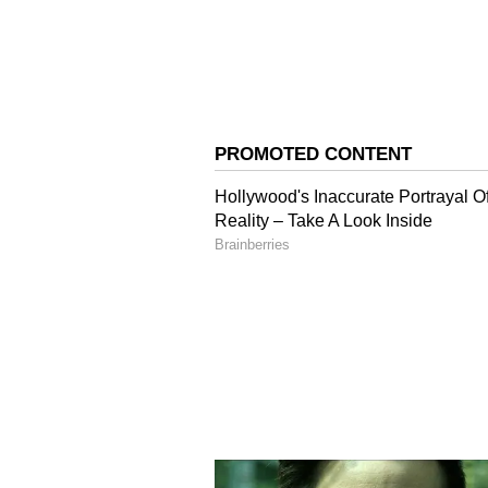
ఫ్రీగా ఉన్న కారణంగా అనసూయ సోషల్‌ 
3
7