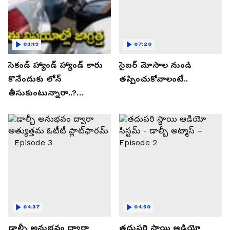
03:19
07:20
సెకండ్ హ్యాండ్ హ్యాండ్ కారు
సైబర్ మోసాల నుండి
కొనేందుకు లోన్
తప్పించుకోవాలంటే..
తీసుకుంటున్నారా..?
తప్పకుండ ఈ విషయాలు
తెలుసుకోండి..!
04:37
04:50
డాల్బీ అనుభవం ద్వారా
తదుపరి స్థాయి ఆడియో