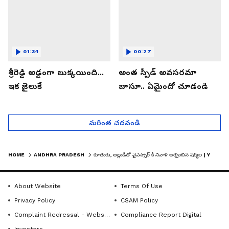
01:34
00:27
శ్రీరెడ్డి అడ్డంగా బుక్కయింది...
అంత స్పీడ్ అవసరమా
ఇక జైలుకే
బాసూ.. ఏమైందో చూడండి
మరింత చదవండి
HOME
ANDHRA PRADESH
కూతురు, అల్లుడితో వైఎస్సార్ కి నివాళి అర్పించిన షర్మిల | YS SHARMILA VISITS YSR GHAT AT IDUPULAPAYA
About Website
Terms Of Use
Privacy Policy
CSAM Policy
Complaint Redressal - Website
Compliance Report Digital
Investors