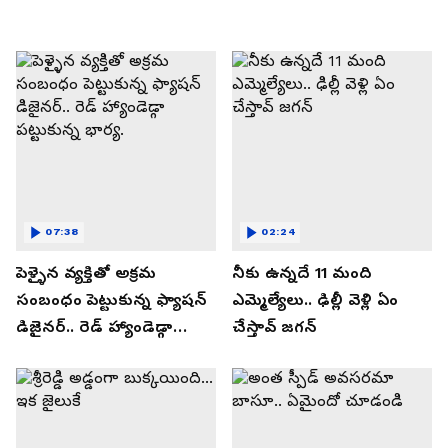
07:38
02:24
పెళ్ళైన వ్యక్తితో అక్రమ
నీకు ఉన్నదే 11 మంది
సంబంధం పెట్టుకున్న ఫ్యాషన్
ఎమ్మెల్యేలు.. ఢిల్లీ వెళ్లి ఏం
డిజైనర్.. రెడ్ హ్యాండెడ్గా
చేస్తావ్ జగన్
పట్టుకున్న భార్య.