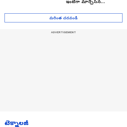
ఇంటిగా మార్చేసిన
భారతీయుడు, ఎలా ఉందొ
మీరూ ఒక లుక్కేయండి
మరింత చదవండి
టెక్నాలజీ