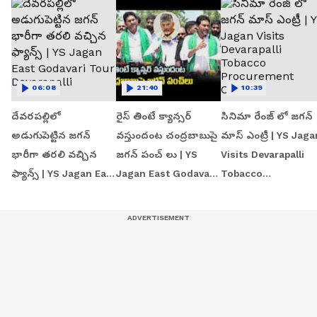
06:08
21:40
10:39
దేవరపల్లిలో
రైస్ తింటే క్యాన్సర్
సినిమా రేంజ్ లో జగన్‌
అడుగుపెట్టిన జగన్
వస్తుందంట చంద్రబాబుపై
మాస్ ఎంట్రీ | YS Jaga
భారీగా తరలి వచ్చిన
జగన్ పంచ్ లు | YS
Visits Devarapalli
ఫ్యాన్స్ | YS Jagan East
Jagan East Godavari
Tobacco
Godavari Tour
Tour | Devarapalli
Procurement Centr
Devarapalli