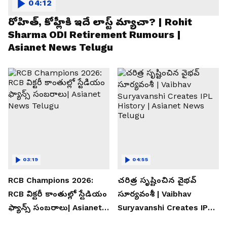
04:12
రోహిత్, కోహ్లీకి ఇదే లాస్ట్ మ్యాచా? | Rohit
Sharma ODI Retirement Rumours |
Asianet News Telugu
03:19
04:55
RCB Champions 2026:
చరిత్ర సృష్టించిన వైభవ్
RCB విక్టరీ కాంతుల్లో స్టేడియం
సూర్యవంశీ | Vaibhav
ఫ్యాన్స్ సంబరాలు| Asianet
Suryavanshi Creates IPL
News Telugu
History | Asianet News