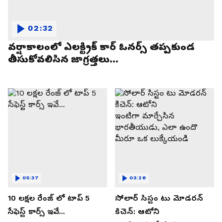
02:32
వర్షాకాలంలో ఎలక్ట్రిక్ కార్ ఓనర్స్ తప్పకుండ
తీసుకోవలిసిన జాగ్రత్తలు...
05:37
03:28
10 లక్షల రేంజ్ లో టాప్ 5
సోలార్ సిస్టం టు మోడరన్
సేఫెస్ట్ కార్స్ ఇవే...
కిచెన్: ఆటోని