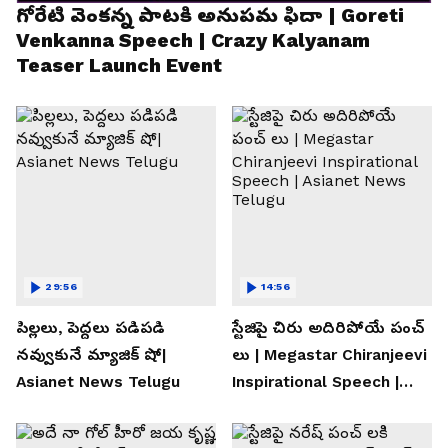
గోరేటి వెంకన్న పాటకి అనుపమ ఫిదా | Goreti
Venkanna Speech | Crazy Kalyanam
Teaser Launch Event
29:56
14:56
పిల్లలు, పెద్దలు పడిపడి
స్టేజిపై చిరు అదిరిపోయే పంచ్
నవ్వుకునే మ్యాజిక్ షో|
లు | Megastar Chiranjeevi
Asianet News Telugu
Inspirational Speech |
Asianet News Telugu