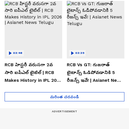
Telugu
03:48
03:39
RCB హిస్టరీ వరుసగా 2వ
RCB Vs GT: గుజరాత్
సారి ఐపీఎల్ టైటిల్ | RCB
టైటాన్స్ ఓడిపోవడానికి 5
Makes History in IPL 2026
రీజన్స్ ఇవే! | Asianet News
| Asianet News Telugu
Telugu
మరింత చదవండి