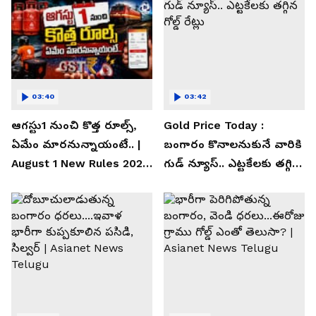
03:40
03:42
ఆగస్టు1 నుంచి కొత్త రూల్స్,
Gold Price Today :
ఏమేం మారనున్నాయంటే.. |
బంగారం కొనాలనుకునే వారికి
August 1 New Rules 2026
గుడ్ న్యూస్.. ఎట్టకేలకు తగ్గిన
| Asianet News Telugu
గోల్డ్ రేట్లు