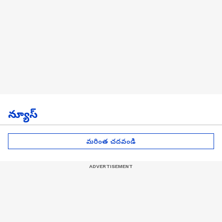
న్యూస్
మరింత చదవండి