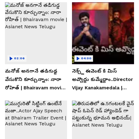
02:06
04:00
మనోజ్ అనగానే తడిగుడ్డ
నెక్స్ట్ ఈవెంట్ కి మిస్
వేసుకొని కూర్చున్నాం: నారా
అవ్వొద్దు కుమ్మేద్దాం..Director
రోహిత్ | Bhairavam movie |
Vijay Kanakamedala |
Asianet News Telugu
Asianet News Telugu