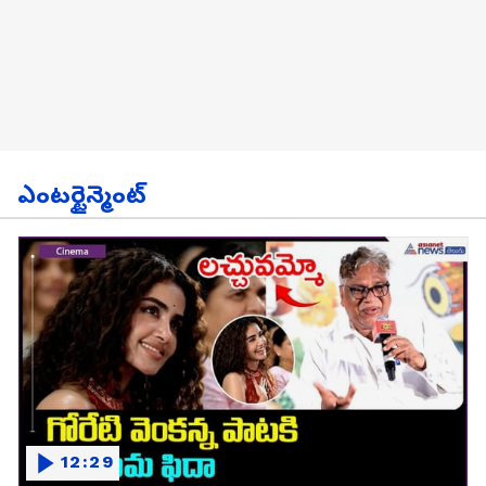
ఎంటర్టైన్మెంట్
12:29