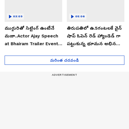
03:09
05:06
ముగ్గురితో సిట్టింగ్ ఉంటేనే
తిరుపతిలో ఉ.5గంటలకే వైన్
మజా..Actor Ajay Speech
షాప్ ఓపెన్ రెడ్ హ్యాండెడ్ గా
at Bhairam Trailer Event |
పట్టుకున్న భూమన అభినయ్|
Asianet News Telugu
Asianet News Telugu
మరింత చదవండి