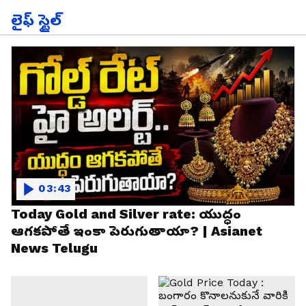
లైఫ్ స్టైల్
03:43
Today Gold and Silver rate: యుద్ధం
ఆగకపోతే ఇంకా పెరుగుతాయా? | Asianet
News Telugu