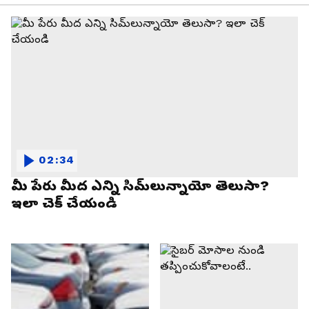
02:34
మీ పేరు మీద ఎన్ని సిమ్‌లున్నాయో తెలుసా?
ఇలా చెక్ చేయండి