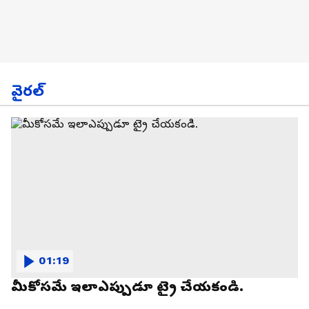
వైరల్
01:19
మీకోసమే ఇలాఎప్పుడూ ట్రై చేయకండి.