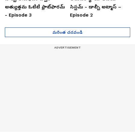
అత్యుత్తమ ఓటీటీ ప్లాట్‌ఫారమ్
సిస్టమ్ - డాల్బీ అట్మాస్ –
- Episode 3
Episode 2
మరింత చదవండి