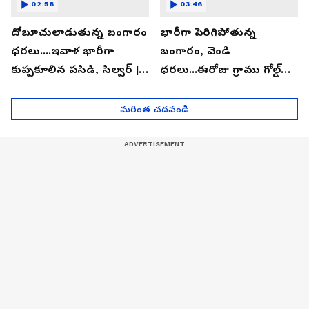
02:58
03:46
దోబూచులాడుతున్న బంగారం
భారీగా పెరిగిపోతున్న
ధరలు....ఇవాళ భారీగా
బంగారం, వెండి
కుప్పకూలిన పసిడి, సిల్వర్ |
ధరలు...ఈరోజు గ్రాము గోల్డ్
Asianet News Telugu
ఎంతో తెలుసా? | Asianet
News Telugu
మరింత చదవండి