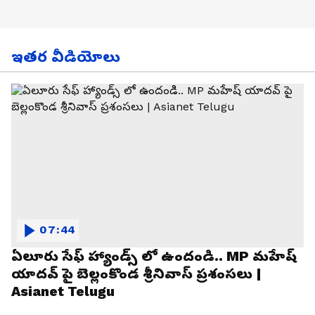
ఇతర వీడియోలు
07:44
ఏలూరు సేఫ్ హ్యాండ్స్ లో ఉందండి.. MP మహేష్
యాదవ్ పై బెల్లంకొండ శ్రీనివాస్ ప్రశంసలు |
Asianet Telugu