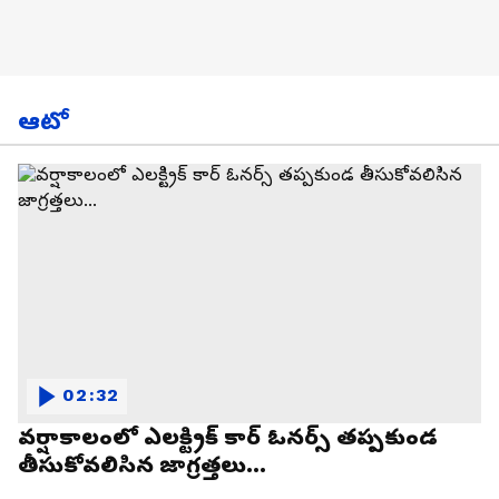
ఆటో
02:32
వర్షాకాలంలో ఎలక్ట్రిక్ కార్ ఓనర్స్ తప్పకుండ
తీసుకోవలిసిన జాగ్రత్తలు...