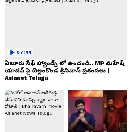
07:44
ఏలూరు సేఫ్ హ్యాండ్స్ లో ఉందండి.. MP మహేష్
యాదవ్ పై బెల్లంకొండ శ్రీనివాస్ ప్రశంసలు |
Asianet Telugu