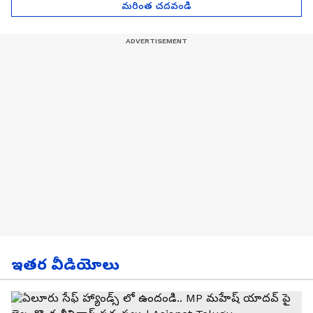
మరింత చదవండి
ఇతర వీడియోలు