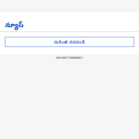
న్యూస్
మరింత చదవండి