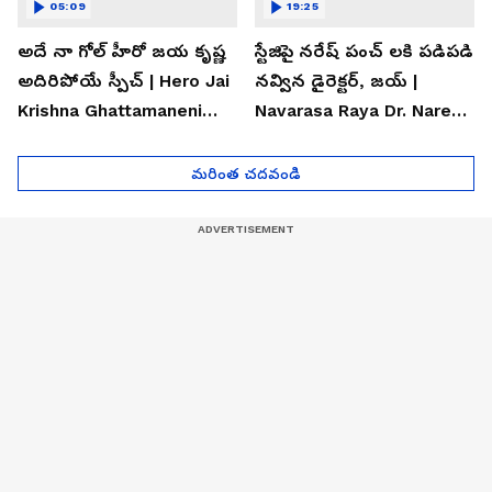
05:09
19:25
అదే నా గోల్ హీరో జయ కృష్ణ
స్టేజిపై నరేష్ పంచ్ లకి పడిపడి
అదిరిపోయే స్పీచ్ | Hero Jai
నవ్విన డైరెక్టర్, జయ్ |
Krishna Ghattamaneni
Navarasa Raya Dr. Naresh
Speech
VK Funny Speech
మరింత చదవండి