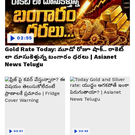
02:55
Gold Rate Today: మూడో రోజూ షాక్.. రాకెట్
లా దూసుకెళ్తున్న బంగారం ధరలు | Asianet
News Telugu
03:01
03:43