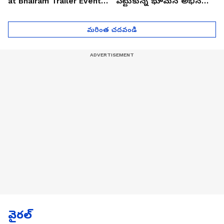
at Bhairam Trailer Event |
పట్టుకున్న భూమన అభినయ్|
Asianet News Telugu
Asianet News Telugu
మరింత చదవండి
వైరల్