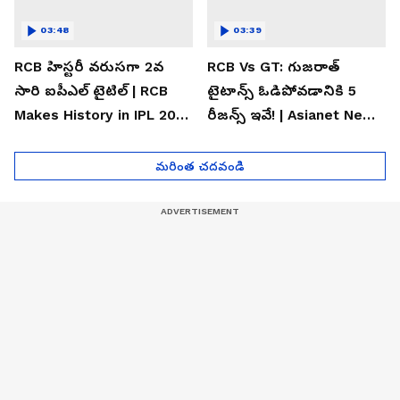
03:48
03:39
RCB హిస్టరీ వరుసగా 2వ
RCB Vs GT: గుజరాత్
సారి ఐపీఎల్ టైటిల్ | RCB
టైటాన్స్ ఓడిపోవడానికి 5
Makes History in IPL 2026
రీజన్స్ ఇవే! | Asianet News
| Asianet News Telugu
Telugu
మరింత చదవండి