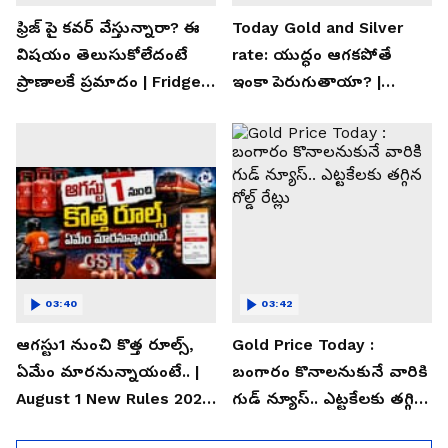
ఫ్రిజ్ పై కవర్ వేస్తున్నారా? ఈ
Today Gold and Silver
విషయం తెలుసుకోలేదంటే
rate: యుద్ధం ఆగకపోతే
ప్రాణాలకే ప్రమాదం | Fridge
ఇంకా పెరుగుతాయా? |
Cover Warning
Asianet News Telugu
03:40
03:42
ఆగస్టు1 నుంచి కొత్త రూల్స్,
Gold Price Today :
ఏమేం మారనున్నాయంటే.. |
బంగారం కొనాలనుకునే వారికి
August 1 New Rules 2026
గుడ్ న్యూస్.. ఎట్టకేలకు తగ్గిన
| Asianet News Telugu
గోల్డ్ రేట్లు