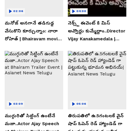
02:06
04:00
మనోజ్ అనగానే తడిగుడ్డ
నెక్స్ట్ ఈవెంట్ కి మిస్
వేసుకొని కూర్చున్నాం: నారా
అవ్వొద్దు కుమ్మేద్దాం..Director
రోహిత్ | Bhairavam movie |
Vijay Kanakamedala |
Asianet News Telugu
Asianet News Telugu
03:09
05:06
ముగ్గురితో సిట్టింగ్ ఉంటేనే
తిరుపతిలో ఉ.5గంటలకే వైన్
మజా..Actor Ajay Speech
షాప్ ఓపెన్ రెడ్ హ్యాండెడ్ గా