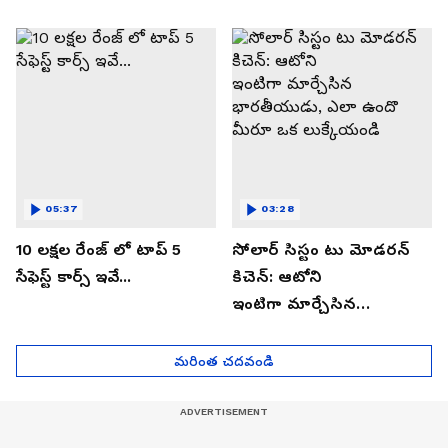
05:37
03:28
10 లక్షల రేంజ్ లో టాప్ 5
సోలార్ సిస్టం టు మోడరన్
సేఫెస్ట్ కార్స్ ఇవే...
కిచెన్: ఆటోని
ఇంటిగా మార్చేసిన
భారతీయుడు, ఎలా ఉందొ
మీరూ ఒక లుక్కేయండి
మరింత చదవండి