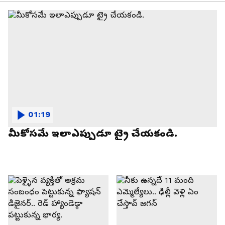
01:19
మీకోసమే ఇలాఎప్పుడూ ట్రై చేయకండి.