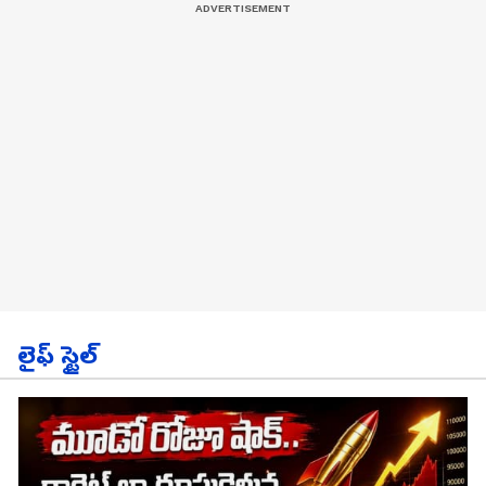
లైఫ్ స్టైల్