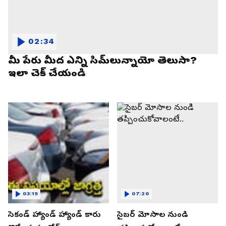
02:34
మీ పేరు మీద ఎన్ని సిమ్‌లున్నాయో తెలుసా?
ఇలా చెక్ చేయండి
03:19
07:20
సెకండ్ హ్యాండ్ హ్యాండ్ కారు
సైబర్ మోసాల నుండి