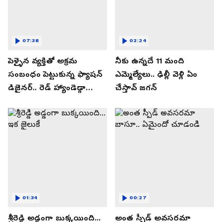
07:38
02:24
పెళ్ళైన వ్యక్తితో అక్రమ
నీకు ఉన్నదే 11 మంది
సంబంధం పెట్టుకున్న ఫ్యాషన్
ఎమ్మెల్యేలు.. ఢిల్లీ వెళ్లి ఏం
డిజైనర్.. రెడ్ హ్యాండెడ్గా
చేస్తావ్ జగన్
పట్టుకున్న భార్య.
01:34
00:27
శ్రీరెడ్డి అడ్డంగా బుక్కయింది...
అంత స్పీడ్ అవసరమా