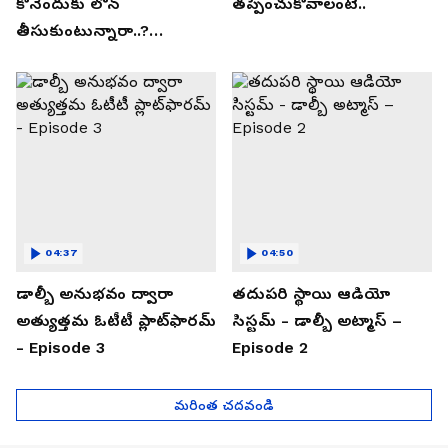
కొనేందుకు లోన్
తప్పించుకోవాలంటే..
తీసుకుంటున్నారా..?
తప్పకుండ ఈ విషయాలు
తెలుసుకోండి..!
04:37
04:50
డాల్బీ అనుభవం ద్వారా
తదుపరి స్థాయి ఆడియో
అత్యుత్తమ ఓటీటీ ప్లాట్‌ఫారమ్
సిస్టమ్ - డాల్బీ అట్మాస్ –
- Episode 3
Episode 2
మరింత చదవండి