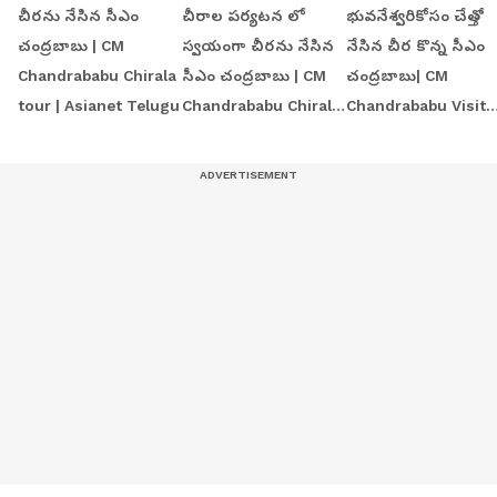
చీరను నేసిన సీఎం
చీరాల పర్యటన లో
భువనేశ్వరికోసం చేత్తో
చంద్రబాబు | CM
స్వయంగా చీరను నేసిన
నేసిన చీర కొన్న సీఎం
Chandrababu Chirala
సీఎం చంద్రబాబు | CM
చంద్రబాబు| CM
tour | Asianet Telugu
Chandrababu Chirala
Chandrababu Visit
tour | Asianet Telugu
Chirala Handloom
Workshop