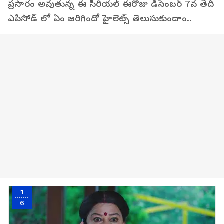
ప్రసారం అవుతున్న ఈ సీరియల్ ఈరోజు డిసెంబర్ 7వ తేదీ
ఎపిసోడ్ లో ఏం జరిగిందో హైలెట్స్ తెలుసుకుందాం..
1
6