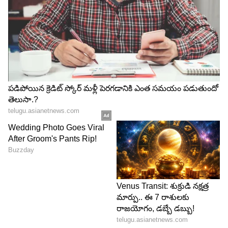
తులసి పదే పదే బడ్జెట్ గురించి ప్రస్తావని తేవడంతో నాకు
ఓపిక లేదండి అని అంటాడు సామ్రాట్. తర్వాత తులసి
సామ్రాట్ ఇద్దరు ఇంటి దగ్గరికి వెళ్లడంతో సంతోషపడుతూ
ఉంటారు. అప్పుడు సామ్రాట్ తులసి పొదుపు గురించి
మెచ్చుకుంటూ రియలి హాట్సాఫ్ అండి అని అంటాడు.
మరొకవైపు లాస్య భాగ్య మాట్లాడుకుంటూ ఉండగా మొన్న
దొంగగా తెలియకుండా ఇల్లు రాయించుకున్నాను ఇప్పుడు
మళ్లీ అదే ఇల్లు తిరిగి ఇస్తాను అంటే ఎందుకు తీసుకోవడం
లేదు అని అంటుంది లాస్య. అప్పుడు భాగ్య ఇల్లు తిరిగి
తీసుకుంటే నిన్ను కూడా మళ్ళీ వాళ్ళలో కలుపుకోవాలి కదా
అందుకే వద్దని ఉంటారు అని రెచ్చగొడుతుంది. అప్పుడు