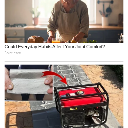
అప్పుడు వెంటనే ప్రేమ్ తాతయ్య మళ్ళీ మోసపోతున్నారు
అనడంతో లాస్య మనసులో ఏముందో తెలియదు ప్రేమ చెప్పే
మాటలు నమ్మాలి అంతే అని అంటాడు. అప్పుడు ప్రేమ్
ఎంత చెప్పినా వినిపించుకోకుండా పరంధామయ్య లాస్యను
గుడ్డిగా నమ్ముతాడు. పరంధామయ్య ఆ ఆస్తి పేపర్లు లాస్యకు
ఇచ్చి అందర్నీ కంటతడి పెట్టించి వేరు చేసిన ఇల్లు మాకు
అక్కర్లేదు నువ్వే ఉంచుకో అని చెప్పి అక్కడ నుంచి
వెళ్ళిపోతాడు. ఇప్పుడు శృతి అంకిత ఇద్దరూ లాస్యకు తన
మాటలతో తగిన విధంగా బుద్ధి చెప్పి అక్కడ నుంచి
వెళ్ళిపోతారు. ప్రపంచయాత్రకుల్లా సామాన్లు మోసుకుంటూ
నడుచుకుంటూ వెళుతున్నామే తప్ప ఎంతకీ మీ ఇల్లు
రావడం లేదండి అని సామ్రాట్ తులసి ఇద్దరు నవ్వుకుంటూ
మాట్లాడుకుంటూ వెళ్తూ ఉంటారు.