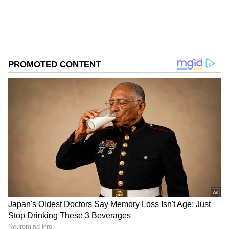
జుట్టు అందకపోతే కాళ్లు అని అంటాడు.
గూగుల్‌లో ఆసక్తికరమైన సమాచారం కోసం ఏసియానెట్ తెలుగు
ను మీ ఫ్రిఫర్డ్ సోర్స్ గా ఎంచుకోండి