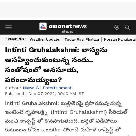
తెలుగు
TRENDING :
Weather Update
Today Rasi Phalalu
Korean Kanakaraj
Intinti Gruhalakshmi: లాస్యను
అసహ్యించుకుంటున్న నందు..
సంతోషంలో అనసూయ,
పరందామయ్యలు?
Author :
Navya G
|
Entertainment
Published :
Dec 07 2022, 09:10 AM IST
Intinti Gruhalakshmi: బుల్లితెరపై ప్రసారమవుతున్న
ఇంటింటి గృహలక్ష్మి (Intinti Gruhalakshmi) సీరియల్
మంచి కాన్సెప్ట్ తో కొనసాగుతుంది. భర్తతో విడిపోయి
కుటుంబం కోసం ఒంటరిగా పోరాడే మహిళ కాన్సెప్ట్ తో