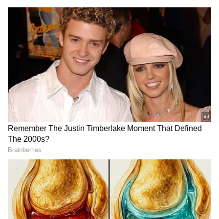
2
6
ఇండ్లు నీ పేరు మీద ఉంటే అందరినీ నీ కాళ్ళ దగ్గర
పడేసుకోవాలి అనుకున్నావు ఇప్పుడు మీ ఆయన కూడా
నిన్ను దూరం పెట్టేసరికి ఏం చేయాలో తెలియక ఇప్పుడు
రివర్స్ ప్లాన్ వేసావు అని అంటాడు. అప్పుడు లాస్య లేదు
మామయ్య నాకు అలాంటి ఆలోచనలు లేవు ఒకవేళ
అలాంటి ఆలోచన ఉంటే ఇల్లు నా సొంతం అయ్యింది కదా
అని సంతోషంగా ఉండేదాన్ని కదా ఇలా ఎందుకు