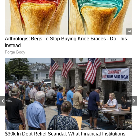
మాట్లాడతాను అని అనడంతో పరంధామయ్య ఆలోచిస్తూ
ఉంటాడు. నేనేం చేస్తే నన్ను నమ్ముతారు మామయ్య నా
గొంతు కోసుకుంటే నమ్ముతారా అని లాస్య అక్కడి నుంచి
వెళ్ళిపోయి కత్తి తీసుకొని వచ్చి చెయ్యి కోసుకోవడానికి
ప్రయత్నించగా పరంధామయ్య అడ్డుపడతాడు. అప్పుడు
లాస్య నన్ను చచ్చిపోనివ్వండి మామయ్య నన్ను
అడ్డుపడకండి అనడంతో వెంటనే పరందామయ్య నీ మీద
కోపం నా మాట వాస్తవమే లాస్య కానీ నువ్వు చనిపోతుంటే
చూసి సంతోషించే అంతా చెడ్డవాళ్లం కాదు అని అటాడు.
PREV
NEXT