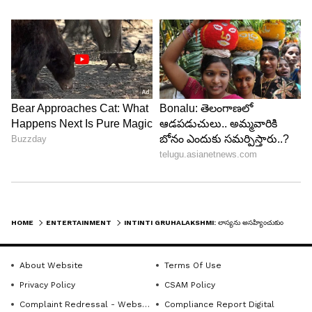
లాస్య ఎందుకు వాళ్లకు నా మీద అంత కోపం అనడంతో ఆ
సంగతి పక్కన పెట్టు లాస్య నీకంటూ సపోర్ట్ గా మాట్లాడే
వారి ఇంట్లో ఎవరైనా ఉన్నారా అనడంతో నువ్వే అనడంతో
నేను కాకుండా ఇంకొక పేరు అనగా లాస్య ఆలోచిస్తూ
ఉంటుంది.
5
6
HOME
ENTERTAINMENT
INTINTI GRUHALAKSHMI: లాస్యను అసహ్యించుకుంటున్న నందు.. సంతోషంలో అనసూయ, పరందామయ్యలు?
About Website
Terms Of Use
ఇప్పుడు జరిగిన విషయం గురించి నీపై పాజిటివ్ పెరిగే
Privacy Policy
CSAM Policy
ఉంటుంది. ఈ విషయం గురించి బావగారు ఆలోచిస్తూ నీ
Complaint Redressal - Website
Compliance Report Digital