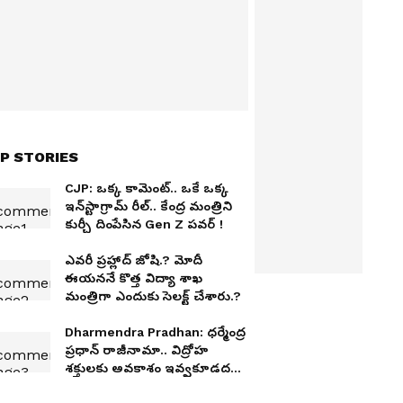
P STORIES
CJP: ఒక్క కామెంట్.. ఒకే ఒక్క
ఇన్‌స్టాగ్రామ్ రీల్.. కేంద్ర మంత్రిని
కుర్చీ దింపేసిన Gen Z పవర్ !
ఎవరీ ప్రహ్లాద్ జోషి.? మోదీ
ఈయననే కొత్త విద్యా శాఖ
మంత్రిగా ఎందుకు సెలక్ట్ చేశారు.?
Dharmendra Pradhan: ధర్మేంద్ర
ప్రధాన్ రాజీనామా.. విద్రోహ
శక్తులకు అవకాశం ఇవ్వకూడదనే
అంటూ