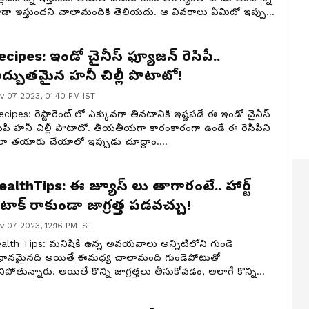
డా ఇస్తుందని చాలామందికి తెలియదు. ఆ వివరాలు ఏమిటో ఇప్పుడు
ద్దాం.
ecipes: ఇండో చైనీస్ ఫ్యూజన్ రెసిపీ..
ద్భుతమైన హనీ చిల్లీ పొటాటో!
v 07 2023, 01:40 PM IST
cipes: రెస్టారెంట్ లో ఎక్కువగా తినటానికి ఇష్టపడే ఈ ఇండో చైనీస్
సిపీ హనీ చిల్లీ పొటాటో. తీయతీయగా కారంకారంగా ఉండే ఈ రెసిపీని
ా తయారు చేయాలో ఇప్పుడు చూద్దాం.
ealthTips: ఈ జ్యూస్ లు తాగారంటే.. హార్ట్
టాక్ రాకుండా జాగ్రత్త పడవచ్చు!
v 07 2023, 12:16 PM IST
alth Tips: మనిషికి ఉన్న అవయవాలు అన్నిటిలోని గుండె
రధానమైనది అయితే ఈమధ్య చాలామంది గుండెపోటుతో
ిపోతున్నారు. అయితే కొన్ని జాగ్రత్తలు తీసుకోవడం, అలాగే కొన్ని
ాల జ్యూస్ లో తీసుకోవటం ద్వారా గుండెపోటు రాకుండా
వారించవచ్చు. ఆ జ్యూస్ లు ఏమిటో ఇప్పుడు చూద్దాం.