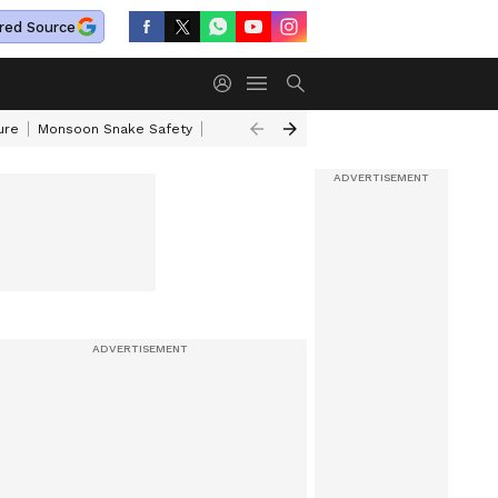
red Source
ure
Monsoon Snake Safety
Akkineni Nageswara Rao
IRCTC Tour Pac