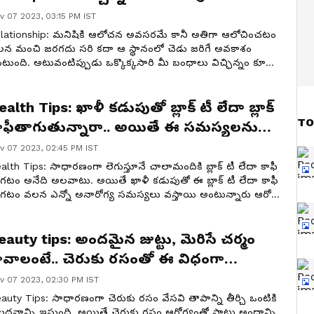
v 07 2023, 03:15 PM IST
lationship: మనిషికి ఆలోచన అవసరమే కానీ అతిగా ఆలోచించటం
న మంచి జరగదు సరి కదా ఆ స్థానంలో చెడు జరిగే అవకాశం
టుంది. అటువంటిప్పుడు ఒక్కొక్కసారి మీ బంధాలు విచ్ఛిన్నం కూడా
గలవు అందుకే అతిగా ఆలోచిస్తే వచ్చే అనర్ధాలు ఏమిటో చూద్దాం.
ealth Tips: ఖాళీ కడుపుతో బ్లాక్ టీ లేదా బ్లాక్
TO
ాఫీతాగుతున్నారా.. అయితే ఈ సమస్యలను
్వానిస్తున్నట్లే!
v 07 2023, 02:45 PM IST
alth Tips: సాధారణంగా లెగుస్తూనే చాలామందికి బ్లాక్ టీ లేదా కాఫీ
గటం అనేది అలవాటు. అయితే ఖాళీ కడుపుతో ఈ బ్లాక్ టీ లేదా కాఫీ
గటం వలన ఎన్నో అనారోగ్య సమస్యలు వస్తాయి అంటున్నారు ఆరోగ్య
పుణులు అవి ఏమిటో చూద్దాం.
eauty tips: అందమైన జుట్టు, మెరిసే చర్మం
ావాలంటే.. చెరుకు రసంతో ఈ విధంగా
ేయండి!
v 07 2023, 02:30 PM IST
auty Tips: సాధారణంగా చెరుకు రసం వేసవి తాపాన్ని తీర్చి ఒంటికి
్లదనాన్ని ఇస్తుంది. అయితే చెరుకు రసం ఆరోగ్యంతో పాటు అందాన్ని