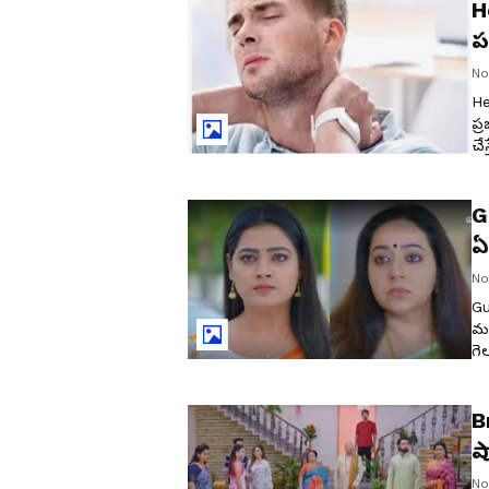
H
ప
ప
No
He
ప్
చే
పా
G
ఏ
No
Gu
మన
గె
చే
ఈర
B
ష
No