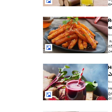
కూ
చూ
R
అ
No
Re
రె
ఎల
H
ఎ
No
He
ప్
చన
రక
ని