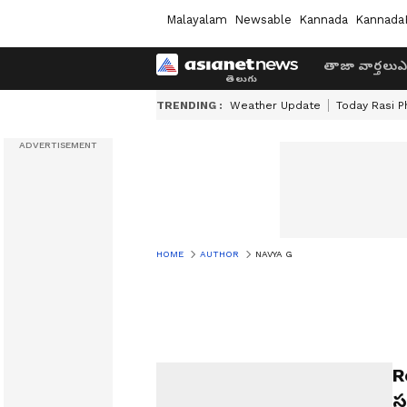
Malayalam
Newsable
Kannada
Kannada
తాజా వార్తలు
ఎ
TRENDING :
Weather Update
Today Rasi P
HOME
AUTHOR
NAVYA G
R
స