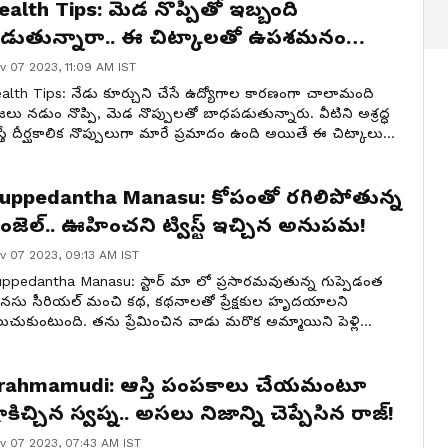
ealth Tips: మెడ నొప్పితో ఇబ్బంది
డుతున్నారా.. ఈ చిట్కాలతో ఉపశమనం
ొందండి!
v 07 2023, 11:09 AM IST
alth Tips: నేడు కూర్చుని చేసే ఉద్యోగాల కారణంగా చాలామంది
రజలు నడుం నొప్పి, మెడ నొప్పులతో బాధపడుతున్నారు. వీటిని అశ్రద్ధ
స్తే దీర్ఘకాలిక నొప్పులుగా మారే ప్రమాదం ఉంది అయితే ఈ చిట్కాలు
టించడం ద్వారా మెడ నొప్పి తగ్గుతుందట అదేంటో చూద్దాం.
uppedantha Manasu: కోపంతో రగిలిపోతున్న
ంజెల్.. ఊహించని ట్విస్ట్ ఇచ్చిన అనుపమ!
v 07 2023, 09:13 AM IST
ppedantha Manasu: స్టార్ మా లో ప్రసారమవుతున్న గుప్పెడంత
సు సీరియల్ మంచి కథ, కథనాలతో ప్రేక్షకుల హృదయాలని
లుచుకుంటుంది. తను ప్రేమించిన వాడు మరొక అమ్మాయిని పెళ్లి
సుకోవటాన్ని చూసి బాధపడుతున్న ఒక ఆడపిల్ల కథ ఈ సీరియల్. ఇక
ోజు నవంబర్ 7 ఎపిసోడ్ లో ఏం జరిగిందో చూద్దాం.
rahmamudi: ఆస్తి పంపకాలు చేయమంటూ
ాకిచ్చిన స్వప్న.. అసలు నిజాన్ని చెప్పేసిన రాజ్!
v 07 2023, 07:43 AM IST