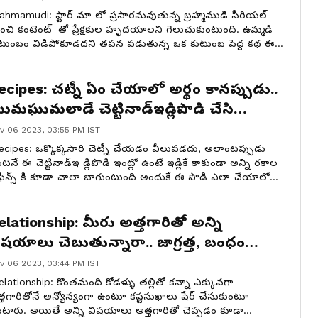
ahmamudi: స్టార్ మా లో ప్రసారమవుతున్న బ్రహ్మముడి సీరియల్
చి కంటెంట్ తో ప్రేక్షకుల హృదయాలని గెలుచుకుంటుంది. ఉమ్మడి
టుంబం విడిపోకూడదని తపన పడుతున్న ఒక కుటుంబ పెద్ద కథ ఈ
రియల్. ఇక ఈరోజు నవంబర్ 7 ఎపిసోడ్ లో ఏం జరిగిందో చూద్దాం.
ecipes: చట్నీ ఏం చేయాలో అర్థం కానప్పుడు..
ుమఘుమలాడే చెట్టినాడ్ఇడ్లిపొడి చేసి
ూడండి!
v 06 2023, 03:55 PM IST
cipes: ఒక్కొక్కసారి చెట్నీ చేయడం వీలుపడదు, అలాంటప్పుడు
ంటనే ఈ చెట్టినాడ్ఇ డ్లిపొడి ఇంట్లో ఉంటే ఇడ్లికే కాకుండా అన్ని రకాల
ఫిన్స్ కి కూడా చాలా బాగుంటుంది అందుకే ఈ పొడి ఎలా చేయాలో
్పుడు తెలుసుకుందాం.
elationship: మీరు అత్తగారితో అన్ని
ిషయాలు చెబుతున్నారా.. జాగ్రత్త, బంధం
లహీనపడవచ్చు!
v 06 2023, 03:44 PM IST
lationship: కొంతమంది కోడళ్ళు తల్లితో కన్నా ఎక్కువగా
్తగారితోనే అన్యోన్యంగా ఉంటూ కష్టసుఖాలు షేర్ చేసుకుంటూ
టారు. అయితే అన్ని విషయాలు అత్తగారితో చెప్పడం కూడా