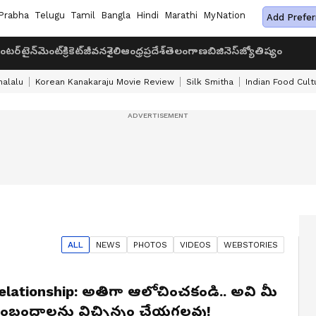
Prabha
Telugu
Tamil
Bangla
Hindi
Marathi
MyNation
Add Prefer
ంటర్‌టైన్‌మెంట్
క్రికెట్
జీవనశైలి
ఆంధ్రప్రదేశ్
తెలంగాణ
బిజినెస్
జ్యోతిష్యం
halalu
Korean Kanakaraju Movie Review
Silk Smitha
Indian Food Cult
ALL
NEWS
PHOTOS
VIDEOS
WEBSTORIES
elationship: అతిగా ఆలోచించకండి.. అవి మీ
ంబంధాలను విచ్చిన్నం చేయగలవు!