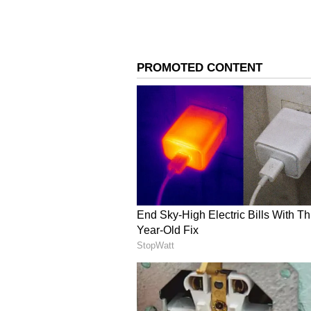
అయితే ఈసినిమా ప్రమోషన్స్ లో సుహాస్ క
లాక్ సీన్ విషయంలో మీ భార్య అనుమతి తీ
సమాధానం అందరిని ఆశ్చర్యపరిచింది. సుహ
సీన్ చూసి.. ఊ ..ఎంజాయ్ చేస్తున్నావ్ గా 
చేశారు.
రోజా, లయ, గౌతమి కూతుర్లను చూశారా.