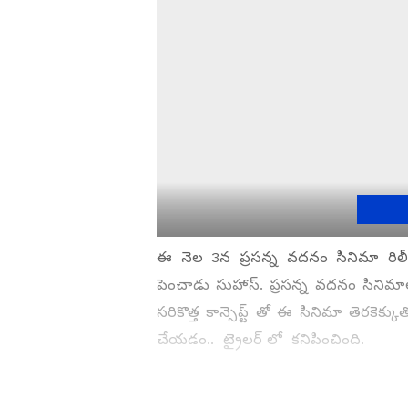
ఈ నెల 3న ప్రసన్న వదనం సినిమా రిలీ
పెంచాడు సుహాస్. ప్రసన్న వదనం సినిమాలో 
సరికొత్త కాన్సెప్ట్ తో ఈ సినిమా తెరకెక
చేయడం.. ట్రైలర్ లో కనిపించింది.