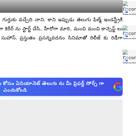
ుర్తుకు వచ్చేది నాని. కాని ఇప్పుడు తెలుగు ఫిల్మ్ ఇండస్ట్రీకి
ెరీర్ ను స్టార్ట్ చేసి.. హీరోగా మారి.. మంచి మంచి కాన్సెప్ట్ లు
 సుహాస్. ప్రస్తుతం ప్రసన్నవదనం సినిమాతో రిలీజ్ కు రెడీగా
సం ఏసియానెట్ తెలుగు ను మీ ఫ్రిఫర్డ్ సోర్స్ గా
ఎంచుకోండి