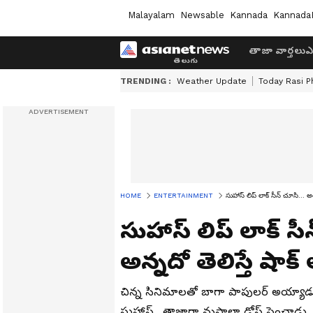
Malayalam
Newsable
Kannada
Kannada
తాజా వార్తలు
ఎ
TRENDING :
Weather Update
Today Rasi P
HOME
ENTERTAINMENT
సుహాస్ లిప్ లాక్ సీన్ చూసి... 
సుహాస్ లిప్ లాక్ స
అన్నదో తెలిస్తే షాక
చిన్న సినిమాలతో బాగా పాపులర్ అయ్యాడు స
సుహాస్.. తాజాగా మసాలా డోస్ పెంచాడు