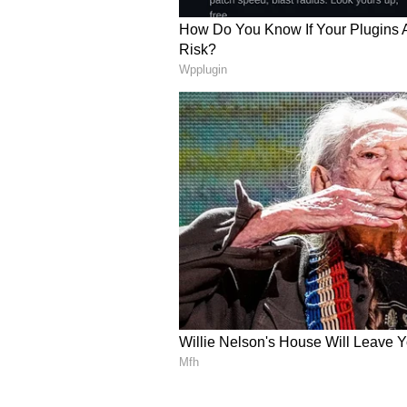
లాక్ సీన్ విషయంలో తన భార్య ఎలాంటి ఎ
అందరిని కాసేపు నవ్వించారు కూడా.
టాలీవుడ్ లో రిచ్చెస్ట్ హీరో ఎవరో తెలుస
5
5