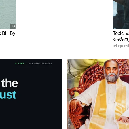
స్ట్ క్రిటిక్ అన్నారు సుహాస్. ఈ విషయంలో అలా చేయసి
 ఎప్పుడూ తిడుతుందని సుహాస్ పేర్కొన్నారు. అంతే కాదు లిప్