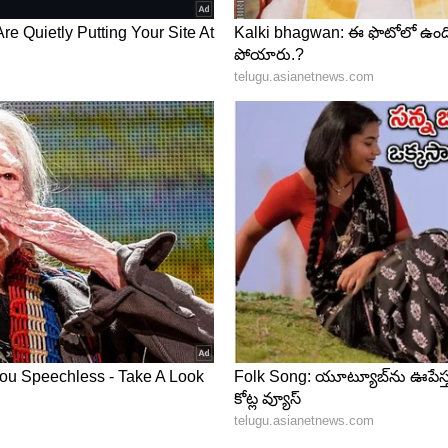
క్స్ ప్రెషన్ ఇచ్చిందో ఫన్నీగా చేసి చూపించారు సుహాస్.
ా..? ఆయన ఆస్తులు అన్ని వేల కోట్లా..? వైరల్ న్యూస్..