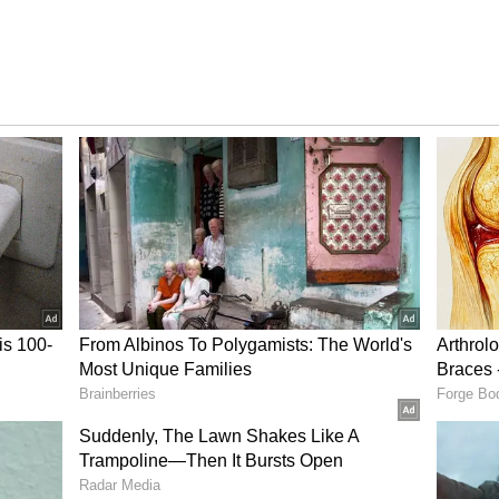
ు వింత ప్రశ్న ఎదురయ్యింది. ఈ సినిమాలో సుహాస్ చేసిన లిప్
సుకున్నారా అని ప్రశ్నిచగా.. సుహాస్ స్పందిస్తూ చెప్పిన
ాస్ మాట్లాడుతూ.. నా భార్య ఇప్పటికే సినిమా చూసింది..కిస్
అనే అర్థం వచ్చేలా ఎక్స్ ప్రెషన్ ఇచ్చిందని సుహాస్ కామెంట్లు
.? హీరోయిన్లను మించిన అందం వారి సొంతం..