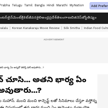
Prabha
Telugu
Tamil
Bangla
Hindi
Marathi
MyNation
Add Prefer
ంటర్‌టైన్‌మెంట్
క్రికెట్
జీవనశైలి
ఆంధ్రప్రదేశ్
తెలంగాణ
బిజినెస్
జ్యోతిష్యం
halalu
Korean Kanakaraju Movie Review
Silk Smitha
Indian Food Cult
అతని భార్య ఏం అన్నదో తెలిస్తే షాక్ అవుతారు...?
ీన్ చూసి... అతని భార్య ఏం
్ అవుతారు...?
ుహాస్. మంచి మంచి కాన్సెప్ట్ లతో సినిమాలు చేస్తూ వస్తోన్న
. ఈ విషయంలో తన భార్య నుంచి ఏం కామెంట్లు వచ్చాయో