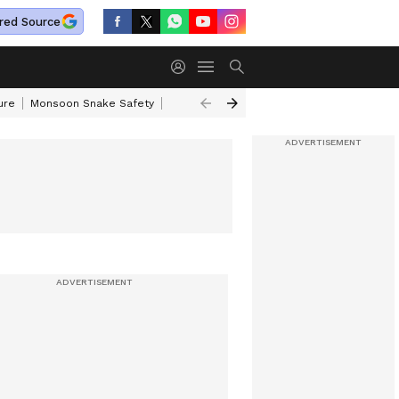
red Source
ure
Monsoon Snake Safety
Akkineni Nageswara Rao
IRCTC Tour Pac