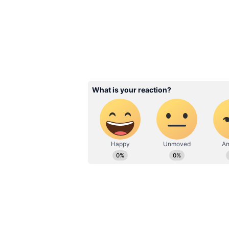
40 ఏళ్ల వయసులో పెళ్లి చేసుకోబోతున్
3
5