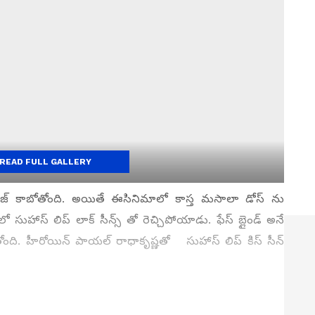
READ FULL GALLERY
జ్ కాబోతోంది. అయితే ఈసినిమాలో కాస్త మసాలా డోస్ ను
సుహాస్ లిప్ లాక్ సీన్స్ తో రెచ్చిపోయాడు. ఫేస్ బ్లైండ్ అనే
్కుతోంది. హీరోయిన్ పాయల్ రాధాకృష్ణతో సుహాస్ లిప్ కిస్ సీన్