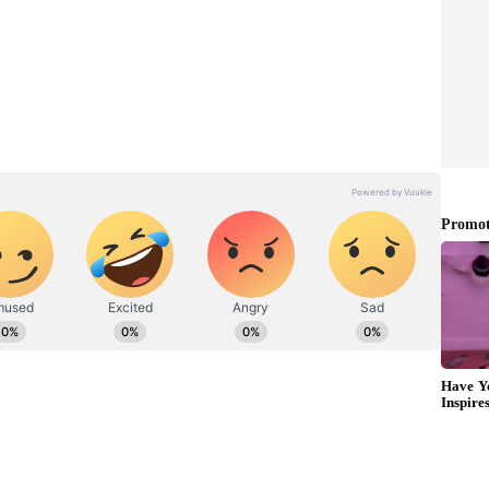
న టాలీవుడ్ హీరోయిన్, వరుడు ఎవరంటే..?