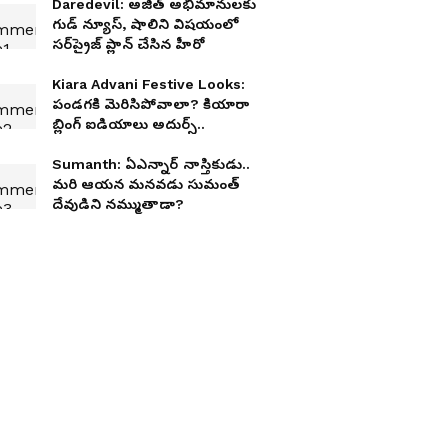
Daredevil: అజిత్ అభిమానులకు
గుడ్ న్యూస్, షాలిని విషయంలో
సర్‌ప్రైజ్‌ ప్లాన్ చేసిన హీరో
Kiara Advani Festive Looks:
పండగకి మెరిసిపోవాలా? కియారా
బ్లింగ్ ఐడియాలు అదుర్స్..
Sumanth: ఏఎన్నార్ నాస్తికుడు..
మరి ఆయన మనవడు సుమంత్
దేవుడిని నమ్ముతాడా?