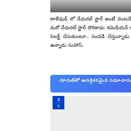
టాలీవుడ్ లో నేచురల్ స్టార్ అంటే వెంటనే గ
మరో నేచురల్ స్టార్ దొరికాడు. కమెడియన్ గా క
సెలక్ట్ చేసుకుంటూ.. సందడి చేస్తున్నాడు
ఉన్నాడు సుహాస్.
గూగుల్‌లో ఆసక్తికరమైన సమాచారం కో
2
5