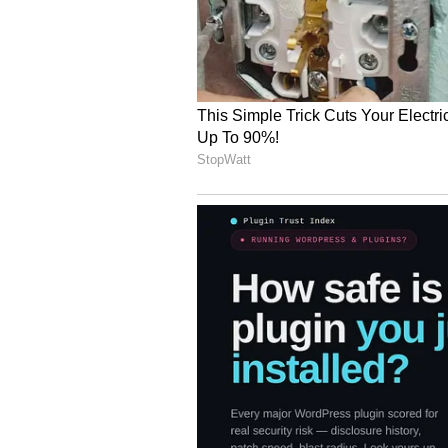
4
5
నా యాక్టింగ్ విషయంలో నా భార్య బె
ఉండాల్సింది..ఇలా చేసి ఉండాల్సింది అని