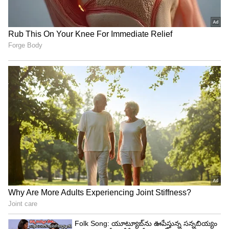
ఉండగా నీకోసం గిఫ్ట్ తెచ్చాను అని మెసేజ్ చేస్తాడు.
అప్పుడు వారిద్దరూ పక్కపక్కనే ఉంటూ కూడా చాటింగ్
చేస్తూ ఉంటారు. అప్పుడు దేవయాని ఏంటి వసుధార వన
భోజనానికి ప్లాన్స్ ఏంటి అని అడగగా థాంక్స్ మేడం అని
చెప్పడంతో అందరూ షాక్ అవుతారు. అప్పుడు సార్ ఏదో
ఒకటి చెప్పి కవర్ చేయండి సార్ అని రిషికి చెబుతుంది.
అప్పుడు రిషి అబద్ధాలు చెప్పి కవర్ చేస్తాడు.