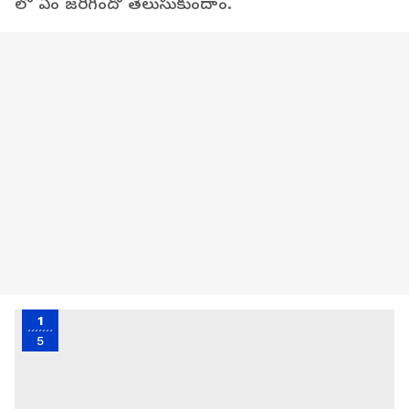
లో ఏం జరిగిందో తెలుసుకుందాం.
1
5