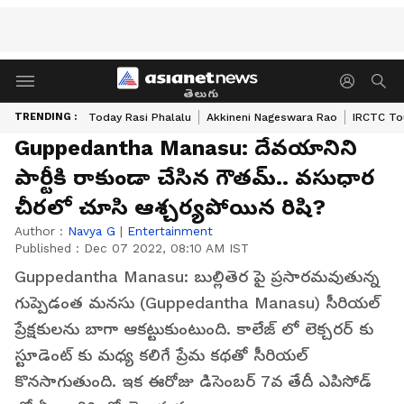
తెలుగు
TRENDING :
Today Rasi Phalalu
Akkineni Nageswara Rao
IRCTC To
Guppedantha Manasu: దేవయానిని
పార్టీకి రాకుండా చేసిన గౌతమ్.. వసుధార
చీరలో చూసి ఆశ్చర్యపోయిన రిషి?
Author :
Navya G
|
Entertainment
Published :
Dec 07 2022, 08:10 AM IST
Guppedantha Manasu: బుల్లితెర పై ప్రసారమవుతున్న
గుప్పెడంత మనసు (Guppedantha Manasu) సీరియల్
ప్రేక్షకులను బాగా ఆకట్టుకుంటుంది. కాలేజ్ లో లెక్చరర్ కు
స్టూడెంట్ కు మధ్య కలిగే ప్రేమ కథతో సీరియల్
కొనసాగుతుంది. ఇక ఈరోజు డిసెంబర్ 7వ తేదీ ఎపిసోడ్