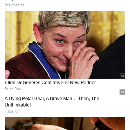
అప్పుడు వసుధారకి రిషి మెసేజ్ చేయడంతో మీ ఇష్టం సార్
మీకు నచ్చింది తీసుకోండి అని మెసేజ్ చేస్తుంది. అప్పుడు
రిషి ఇదేంటి మళ్ళీ సెలెక్షన్ నాకే వదిలేసింది అనుకుంటూ
ఉంటాడు. మరొకవైపు గౌతమ్ కాలేజీ స్టాప్ స్టూడెంట్స్
అందరికీ ఫోన్ చేసి మన భోజనానికి రమ్మని చెబుతూ
ఉండగా ఇంతలోనే అక్కడికి దేవయాని వచ్చి ధరణి పై
సిరీయస్ అయ్యి అక్కడినుంచి కోపంగా వెళ్ళిపోతుంది.
ఇంతలోనే అక్కడికి మహేంద్ర వస్తాడు. మహేంద్ర అందరికీ
ఫోన్ చేసి చెప్పావా రిషి,వసు లని నువ్వే చూసుకోవాలి అని
జాగ్రత్తలు చెబుతాడు. అప్పుడు గౌతమ్ దేవయానికి పెద్దమ్మ