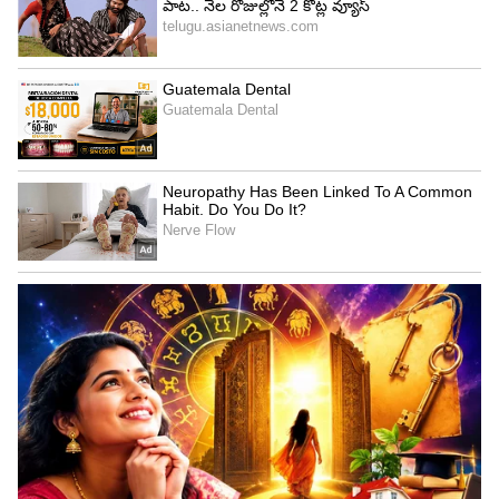
4
5
అప్పుడు ఎలా అయినా దేవయాని ని వనభోజనాలకు
రానివ్వకుండా చేయాలని కావాలనే హాట్ బాక్స్ ని దేవయాని
కాళ్ళ మీద పడేలా చేస్తాడు గౌతమ్. తర్వాత దేవయాని కాలు
నొప్పితో అల్లాడుతూ ఉండగా మీరందరూ వెళ్లండి నేను