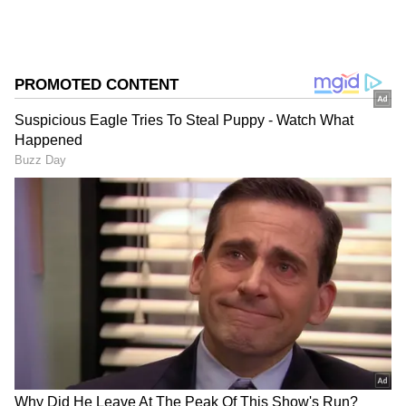
గూగుల్‌లో ఆసక్తికరమైన సమాచారం కోసం ఏసియానెట్ తెలుగు
ను మీ ఫ్రిఫర్డ్ సోర్స్ గా ఎంచుకోండి
2
5