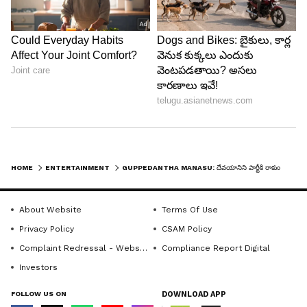
ఆ తర్వాత వసుధార రిషి తెచ్చిన చీర కట్టుకుని అద్దం
ముందు మురిసిపోతూ ఉంటుంది. శారీలో నేను ఎలా
ఉన్నాను అనుకుంటూ రిషి తయారవుతుండగా అక్కడికి వెళ్లి
రిషి కళ్ళు కప్పుతుంది. అప్పుడు వసుధారని చీరలో చూసిన
రిషి అలాగే చూస్తూ ఉంటాడు. అప్పుడు రిషి నువ్వు చాలా
అందంగా ఉన్నావు అని అనడంతో వసుధార అనడంతో
వెంటనే గులాబీ ఇచ్చి లో పెట్టమని చెప్పి సైగలు చేస్తుంది.
HOME
ENTERTAINMENT
GUPPEDANTHA MANASU: దేవయానిని పార్టీకి రాకుండా చేసిన గౌతమ్.. వసుధార చీరలో చూసి ఆశ్చర్యపోయిన రిషి?
About Website
Terms Of Use
Privacy Policy
CSAM Policy
Complaint Redressal - Website
Compliance Report Digital
Investors
FOLLOW US ON
DOWNLOAD APP