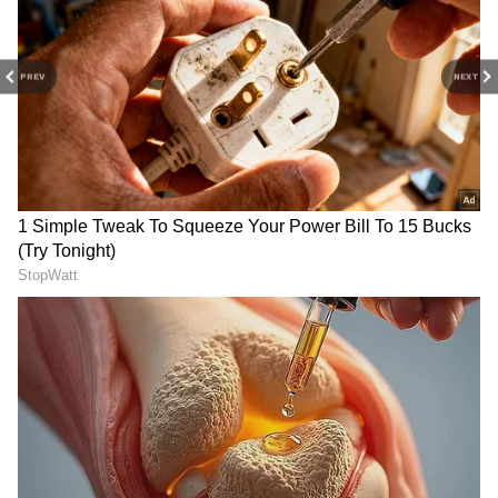
వనభోజనాలకు రాకుండా చేస్తే మంచిది అనుకోని ప్లాన్
వేస్తాడు.
PREV
NEXT
3
5
మరొకవైపు ధరణి వస ధార భోజనానికి సిద్ధం చేస్తూ ఉండగా
అప్పుడు రిషి గిఫ్ట్ తీసుకుని వచ్చి వసుధార కనిపించకుండా
అక్కడి నుంచి వెళ్ళిపోతాడు. ఆ తర్వాత అందరూ కలిసి
భోజనానికి కూర్చుంటారు. అప్పుడు రిషి,వసు పక్కన