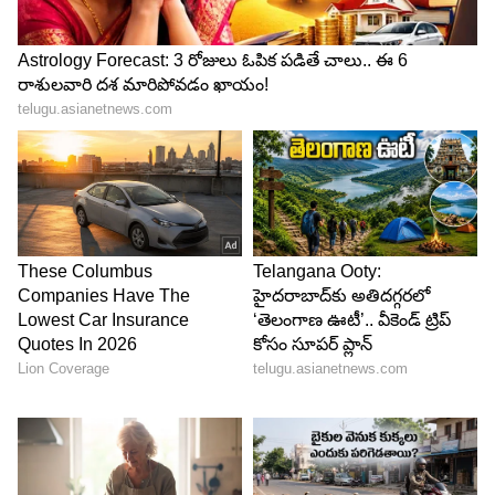
పెద్దమ్మ దగ్గరే ఉంటాను అని అంటాడు రిషి. అప్పుడు
అదేంటి రిషి మినిస్టర్ సార్ నేను తప్పకుండా రమ్మని
చెప్పారు నువ్వు వెళ్ళు అని అంటాడు ఫణీంద్ర. అప్పుడు సరే
అని నేను కూడా వెళ్తాను అంటాడు రిషి. ఆ తర్వాత గౌతమ్
పక్కకు వెళ్లి నవ్వుకుంటూ ఉండగా ఇంతలో మహేంద్ర
అక్కడికి వస్తాడు. అప్పుడు మహేంద్రతో అబద్ధం చెప్పి
అక్కడ నుంచి పంపిస్తాడు గౌతమ్.
5
5