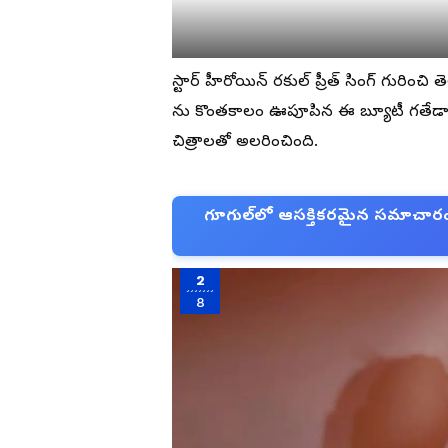
స్టార్ హీరోయిన్ రకుల్ ప్రీత్ సింగ్ గురిం
ను కొంతకాలం ఊపూపిన ఈ బ్యూటీ గతేడాది 
చిత్రాలతో అలరించింది.
గూగుల్‌లో ఆసక్తికరమైన సమాచారం కో
2
8