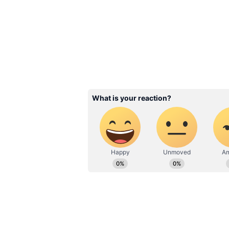
బాలీవుడ్ లో రకుల్ అంతగా కలిసి రాలేదనే 
బ్యూటీ జోరుకు బ్రేక్ లు వేశాయి. దీంతో మళ్లీ 
అవకాశాల కోసం ఎదురుచూస్తున్నట్టు కనిపిస్