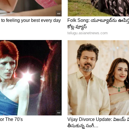
ంగ్ ఇండియన్ అవార్డ్స్ ఫంక్షన్ లో పాల్గొంది. సినీ తారలు
ుట్ ఫిట్ లో దర్శనమిచ్చింది. ఒకరకంగా చెప్పాలంటే తన బోల్డ్
చేసిందా అన్నట్టుగా గ్లామర్ విందు చేసింది.