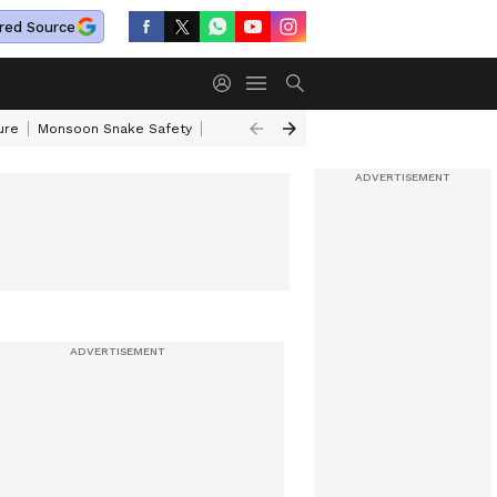
red Source
ure
Monsoon Snake Safety
Akkineni Nageswara Rao
IRCTC Tour Pac