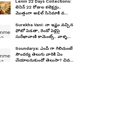
Lenin 22 Days Collections:
లెనిన్‌ 22 రోజుల కలెక్షన్లు..
మొత్తంగా అఖిల్‌ సినిమాకి వచ్చింది
ఎంతంటే? అది నిజం కాదా?
Surekha Vani: నా ఇష్టం వచ్చిన
ఫోటో పెడతా, రెండో పెళ్లిపై
సురేఖావాణి కామెంట్స్.. వాళ్ళ
మాటలకు భయపడితే కష్టమే
Soundarya: ఎంపీ గా గెలిచుంటే
సౌందర్య తెలుగు వారికి ఏం
చేయాలనుకుందో తెలుసా? చివరి
ఇంటర్వ్యూలో సంచలన కామెంట్స్