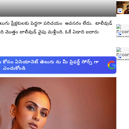
చి తెలుగు ప్రేక్షకులకు పెద్దగా పరిచయం అవసరం లేదు. టాలీవుడ్
మొత్తం బాలీవుడ్ వైపు మళ్లీంది. ఓకే ఏడాది ఐదారు
సం ఏసియానెట్ తెలుగు ను మీ ఫ్రిఫర్డ్ సోర్స్ గా
ఎంచుకోండి