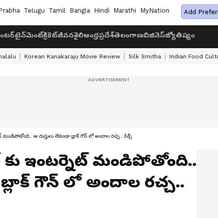
Prabha
Telugu
Tamil
Bangla
Hindi
Marathi
MyNation
Add Prefer
ంటర్‌టైన్‌మెంట్
క్రికెట్
జీవనశైలి
ఆంధ్రప్రదేశ్
తెలంగాణ
బిజినెస్
జ్యోతిష్యం
halalu
Korean Kanakaraju Movie Review
Silk Smitha
Indian Food Cult
నెట్ మండిపోతోంది.. ఆ దుస్తులు లేకుండా బ్లాక్ గౌన్ లో అందాల రచ్చ.. పిక్స్
లుక్ కు ఇంటర్నెట్ మండిపోతోంది..
బ్లాక్ గౌన్ లో అందాల రచ్చ..