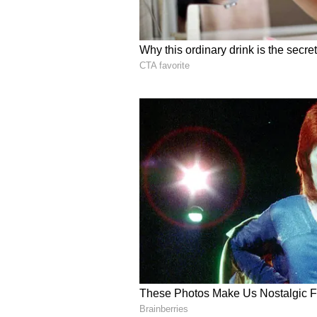
తాజాగా రకుల్ GQ మోస్ట్ ఇన్ ఫ్లూయెన్షల్ య
పాల్గొన్న ఈ వేడుకలో రకుల్ అదిరిపోయే అవ
లుక్ తో రకుల్ మైండ్ బ్లాక్ చేసింది. తెగ్గిం