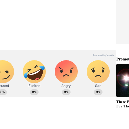
చెప్పాలి. సినిమా ఆఫర్లు అందినా వాటి ఫలితాలు మాత్రం స్టార్
సౌత్ వైపు చూస్తోంది. భారీ ప్రాజెక్ట్స్ తెరపైకి వస్తున్న వేళ
తోంది.