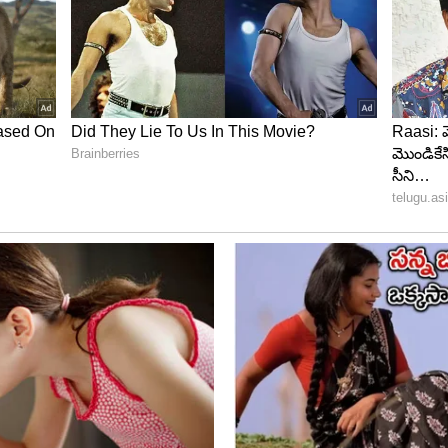
ది. తన భాయ్ ఫ్రెండ్ జాకీ భగ్నానీతో ఆయా ఈవెంట్లు, పలు
న్న విషయం తెలిసిందే. అందుకు సంబంధించిన ఫోటోలను కూడా
ంది.