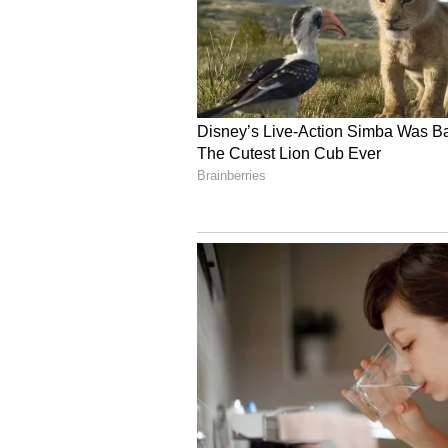
ప్రస్తుతం రకుల్ ముంబైలోనే సందడి చేస్తోం
కార్యక్రమాలకు హాజరవుతూ సందడి చేస్తు
రకుల్ అభిమానులతో పంచుకుంటూనే వచ్చి
4
8