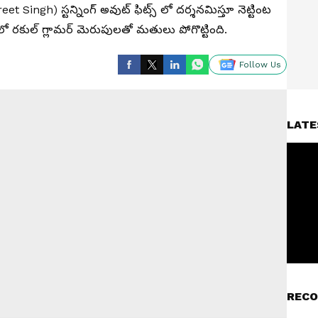
Preet Singh) స్టన్నింగ్ అవుట్ ఫిట్స్ లో దర్శనమిస్తూ నెట్టింట
ో రకుల్ గ్లామర్ మెరుపులతో మతులు పోగొట్టింది.
Follow Us
LATE
RECO