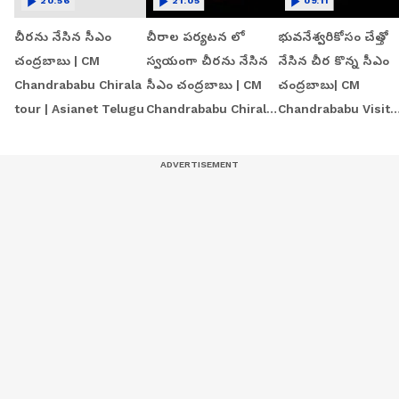
20:56
21:05
09:11
చీరను నేసిన సీఎం
చీరాల పర్యటన లో
భువనేశ్వరికోసం చేత్తో
చంద్రబాబు | CM
స్వయంగా చీరను నేసిన
నేసిన చీర కొన్న సీఎం
Chandrababu Chirala
సీఎం చంద్రబాబు | CM
చంద్రబాబు| CM
tour | Asianet Telugu
Chandrababu Chirala
Chandrababu Visit
tour | Asianet Telugu
Chirala Handloom
Workshop