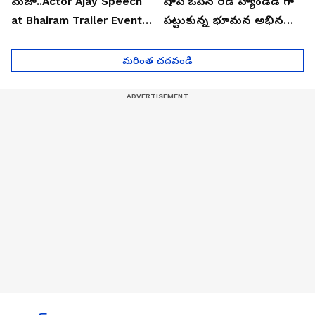
మజా..Actor Ajay Speech
షాప్ ఓపెన్ రెడ్ హ్యాండెడ్ గా
at Bhairam Trailer Event |
పట్టుకున్న భూమన అభినయ్|
Asianet News Telugu
Asianet News Telugu
మరింత చదవండి