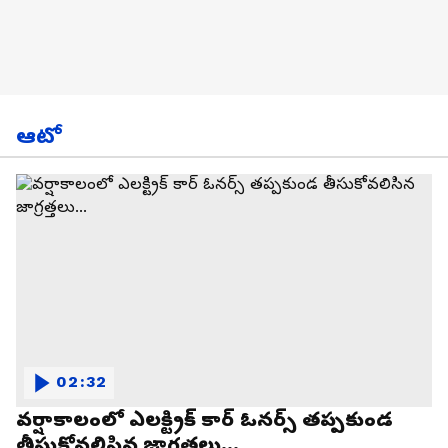
ఆటో
02:32
వర్షాకాలంలో ఎలక్ట్రిక్ కార్ ఓనర్స్ తప్పకుండ
తీసుకోవలిసిన జాగ్రత్తలు...