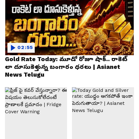
02:55
Gold Rate Today: మూడో రోజూ షాక్.. రాకెట్
లా దూసుకెళ్తున్న బంగారం ధరలు | Asianet
News Telugu