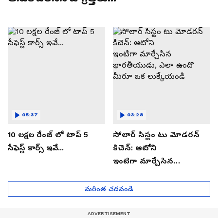
05:37
03:28
10 లక్షల రేంజ్ లో టాప్ 5
సోలార్ సిస్టం టు మోడరన్
సేఫెస్ట్ కార్స్ ఇవే...
కిచెన్: ఆటోని
ఇంటిగా మార్చేసిన
భారతీయుడు, ఎలా ఉందొ
మీరూ ఒక లుక్కేయండి
మరింత చదవండి