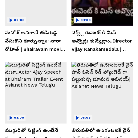
02:06
04:00
మనోజ్ అనగానే తడిగుడ్డ
నెక్స్ట్ ఈవెంట్ కి మిస్
వేసుకొని కూర్చున్నాం: నారా
అవ్వొద్దు కుమ్మేద్దాం..Director
రోహిత్ | Bhairavam movie |
Vijay Kanakamedala |
Asianet News Telugu
Asianet News Telugu
03:09
05:06
ముగ్గురితో సిట్టింగ్ ఉంటేనే
తిరుపతిలో ఉ.5గంటలకే వైన్