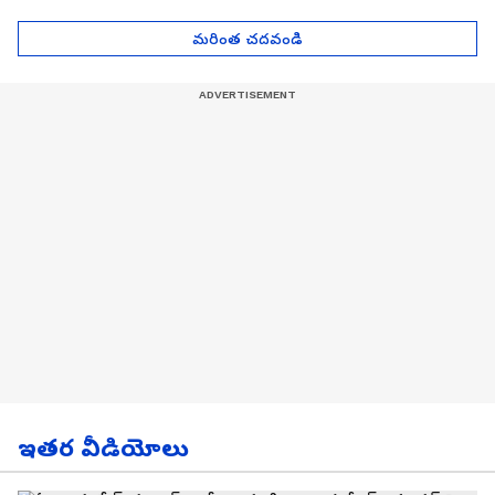
| Asianet News Telugu
గోల్డ్ రేట్లు
మరింత చదవండి
ఇతర వీడియోలు