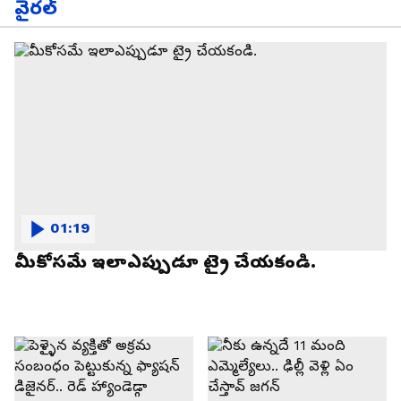
వైరల్
01:19
మీకోసమే ఇలాఎప్పుడూ ట్రై చేయకండి.