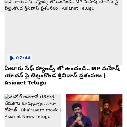
07:44
ఏలూరు సేఫ్ హ్యాండ్స్ లో ఉందండి.. MP మహేష్
యాదవ్ పై బెల్లంకొండ శ్రీనివాస్ ప్రశంసలు |
Asianet Telugu