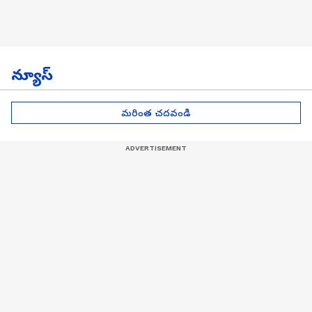
న్యూస్
మరింత చదవండి