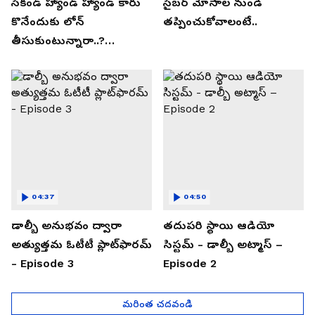
సెకండ్ హ్యాండ్ హ్యాండ్ కారు
సైబర్ మోసాల నుండి
కొనేందుకు లోన్
తప్పించుకోవాలంటే..
తీసుకుంటున్నారా..?
తప్పకుండ ఈ విషయాలు
తెలుసుకోండి..!
04:37
04:50
డాల్బీ అనుభవం ద్వారా
తదుపరి స్థాయి ఆడియో
అత్యుత్తమ ఓటీటీ ప్లాట్‌ఫారమ్
సిస్టమ్ - డాల్బీ అట్మాస్ –
- Episode 3
Episode 2
మరింత చదవండి