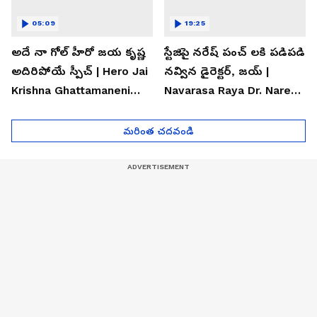
05:09
19:25
అదే నా గోల్ హీరో జయ కృష్ణ
స్టేజిపై నరేష్ పంచ్ లకి పడిపడి
అదిరిపోయే స్పీచ్ | Hero Jai
నవ్విన డైరెక్టర్, జయ్ |
Krishna Ghattamaneni
Navarasa Raya Dr. Naresh
Speech
VK Funny Speech
మరింత చదవండి