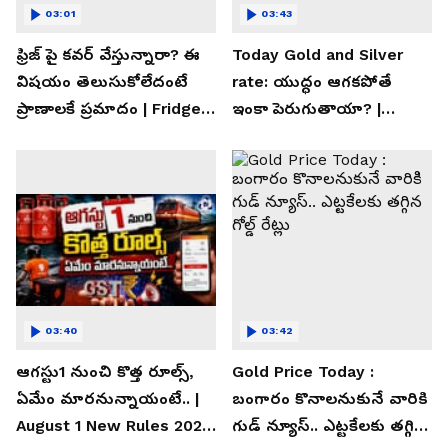
03:01
03:43
ఫ్రిజ్ పై కవర్ వేస్తున్నారా? ఈ
Today Gold and Silver
విషయం తెలుసుకోలేదంటే
rate: యుద్ధం ఆగకపోతే
ప్రాణాలకే ప్రమాదం | Fridge
ఇంకా పెరుగుతాయా? |
Cover Warning
Asianet News Telugu
03:40
03:42
ఆగస్టు1 నుంచి కొత్త రూల్స్,
Gold Price Today :
ఏమేం మారనున్నాయంటే.. |
బంగారం కొనాలనుకునే వారికి
August 1 New Rules 2026
గుడ్ న్యూస్.. ఎట్టకేలకు తగ్గిన