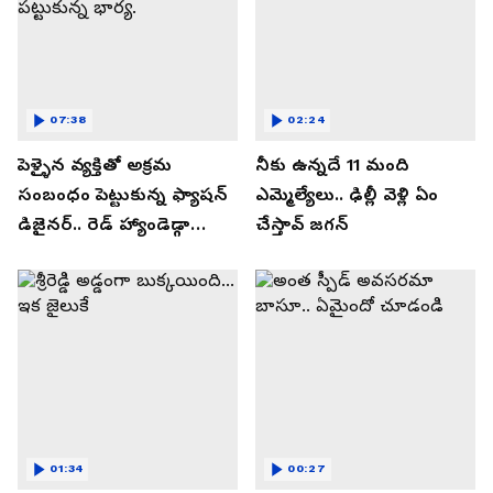
07:38
02:24
పెళ్ళైన వ్యక్తితో అక్రమ
నీకు ఉన్నదే 11 మంది
సంబంధం పెట్టుకున్న ఫ్యాషన్
ఎమ్మెల్యేలు.. ఢిల్లీ వెళ్లి ఏం
డిజైనర్.. రెడ్ హ్యాండెడ్గా
చేస్తావ్ జగన్
పట్టుకున్న భార్య.
01:34
00:27