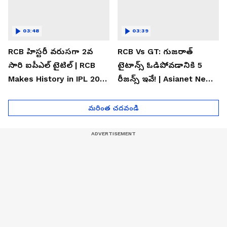
03:48
03:39
RCB హిస్టరీ వరుసగా 2వ
RCB Vs GT: గుజరాత్
సారి ఐపీఎల్ టైటిల్ | RCB
టైటాన్స్ ఓడిపోవడానికి 5
Makes History in IPL 2026
రీజన్స్ ఇవే! | Asianet News
| Asianet News Telugu
Telugu
మరింత చదవండి