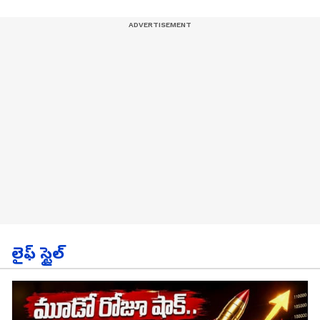
లైఫ్ స్టైల్