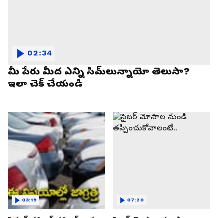
02:34
మీ పేరు మీద ఎన్ని సిమ్‌లున్నాయో తెలుసా?
ఇలా చెక్ చేయండి
03:19
07:20