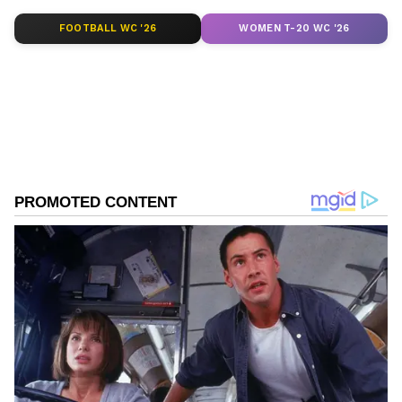
ఏళ్ల భార్య లియుడ్మిలాకు 2014లో విడాకులు ఇచ్చాడు.
FOOTBALL WC '26
WOMEN T-20 WC '26
DOWNLOAD APP
RECOMMENDED STORIES