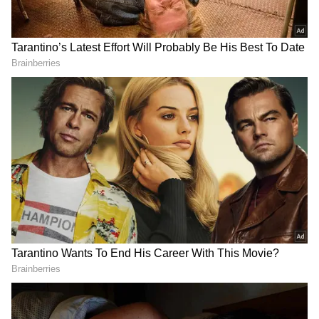
LATEST VIDEOS
లాల్ దర్వాజా బోనాల ఉత్సవాల్లో కేటీఆర్ |
KTR | Lal Darwaza Bonalu
Celebrations
Peddi Sudarshan Reddy కుటుంబానికి
రూ.2.25 కోట్ల ఆర్థిక సాయం | KCR |
Asianet News Telugu