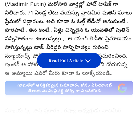
(Vladimir Putin) మరోసారి వార్తల్లో హాట్ టాఫిక్ గా
నిలిచారు. 71 ఏండ్ల లేటు వయస్సు వ్లాదిమిర్ పుతిన్ ఘాటు
ప్రేమలో పడ్డారంట. అది కూడా ఓ ఓల్డ్ లేడీతో అనుకుంటే..
పొరపాటే.. తన కంటే.. ఏళ్లు చిన్నదైన ఓ యువతితో పుతిన్
సన్నిహితంగా ఉంటున్నట్లు , ఆ యంగ్ లేడీతో ప్రేమాణయం
సాగిస్తున్నట్టు టాక్. వీరిద్దరి సాన్నిహిత్యం గురించి
న్యూయార్క్ పోస్ట్ వార్తాపత్రిక ఒక కథనాన్ని ప్రచురించింది.
Read Full Article
ఇంతకీ ఆ హాట్ బ్యూటీ ఎవరు? పుతిన్ మదిని దోచుకున్న
ఆ అమ్మాయి ఎవరో మీరు కూడా ఓ లూక్కేయండి..
గూగుల్‌లో ఆసక్తికరమైన సమాచారం కోసం ఏసియానెట్
తెలుగు ను మీ ఫ్రిఫర్డ్ సోర్స్ గా ఎంచుకోండి
న్యూయార్క్ పోస్ట్ ప్రకారం.. రష్యా అధ్యక్షుడు వ్లాదిమిర్
పుతిన్ (Vladimir Putin) గత కొంత కాలంగా 39 ఏళ్ల
ఎకటెరినా మిజులినా(Ekaterina Mizulina)తో
LATEST VIDEOS
సన్నిహితంగా ఉన్నట్లు రాసుకొచ్చింది. ఆ అమ్మడు మరేవరో