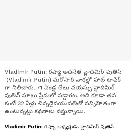
Vladimir Putin: రష్యా అధినేత వ్లాదిమిర్ పుతిన్
(Vladimir Putin) మరోసారి వార్తల్లో హాట్ టాఫిక్
గా నిలిచారు. 71 ఏండ్ల లేటు వయస్సు వ్లాదిమిర్
పుతిన్ ఘాటు ప్రేమలో పడ్డారట. అది కూడా తన
కంటే 32 ఏళ్లు చిన్నదైనయువతితో సన్నిహితంగా
ఉంటున్నట్లు కథనాలు వస్తున్నాయి.
Vladimir Putin:
రష్యా అధ్యక్షుడు వ్లాదిమిర్ పుతిన్