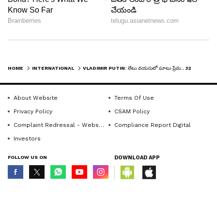
HOME
INTERNATIONAL
VLADIMIR PUTIN: లేటు వయసులో ఘాటు ప్రేమ.. 32 ఏళ్లు చిన్నదైన యువతితో పుతిన్ ప్రేమాయణం..!
About Website
Terms Of Use
Privacy Policy
CSAM Policy
Complaint Redressal - Website
Compliance Report Digital
Investors
FOLLOW US ON
DOWNLOAD APP
© Copyright 2026 Asianxt Digital Technologies Private Limited (Formerly
known as Asianet News Media & Entertainment Private Limited) | All Rights
Reserved