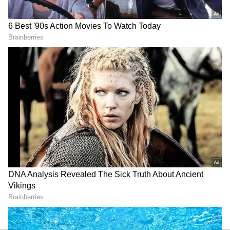
India Vs China: చైనాకు
Europe Heatwave:
చుక్కలు చూపించే సత్తా ఉన్న
అగ్నిగుండంగా మారిన యూరప్..
ఏకైక దేశం.. భారత్ పవర్ పై
వేడికి తట్టుకోలేక రోడ్డుపైనే జనం..
అమెరికా మైండ్ బ్లోయింగ్
స్టేట్‌మెంట్ !