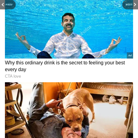
రష్యాలోని అనేక ఉక్రేనియన్ మీడియా సంస్థలు, టెలిగ్రామ్
PREV
NEXT
ఛానెల్‌లు పుతిన్ - మిజులినా గురించి వార్తలను పోస్ట్
చేస్తున్నాయి. వారు ఇటీవల ఒకరికొకరు సన్నిహితంగా
ఉన్నారని పేర్కొన్నారు. అయితే ఈ బంధానికి సంబంధించి
ఇంకా అధికారికంగా ఎలాంటి సమాచారం రాలేదు.
మిజులినా 2004లో యూనివర్సిటీ ఆఫ్ లండన్‌లోని స్కూల్
ఆఫ్ ఓరియంటల్ అండ్ ఆఫ్రికన్ స్టడీస్ నుండి ఆర్ట్ హిస్టరీలో
ప్రపంచంలో తొలిసారి న్యాయవాదిని ఓడించిన AI చాట్‌బాట్.. రూ.8.79
అలాగే.. ఇండోనేషియా భాషలో పట్టాభద్రురాలు రష్యా
లక్షల కేసులో విజయం
మీడియా పేర్కొంది. 2017లో సేఫ్ ఇంటర్నెట్ లీగ్‌లో
చేరడానికి ముందు.. ఆమె చైనాను సందర్శించే అధికారిక
రష్యన్ ప్రతినిధులకు ట్రాన్స్ లేటర్ గా పనిచేసింది.