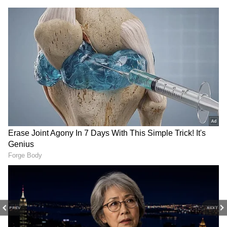
Image Credit :
Chatgpt
మూడోరకం డేంజరేస్
ఇక మూడోరకం వాళ్లు వెరీ డేంజరేస్. వీళ్లతోనే అతిపెద్ద
సమస్య. మీ మంచితనాన్ని, సహాయాన్ని
ఉపయోగించుకుని...జలగలా పీల్చేస్తారు. అయ్యో పాపం అని
సహాయం చేస్తే...దాన్ని అవసరంగా మొత్తం పిండేస్తారు. వీళ్ల
చేతిలో పడితే మాత్రం అంతే. చివరికి వారి వల్ల వాడి
పాడైపోయిన క్రికెట్ బాల్ లాగా అయిపోతుంది.
PREV
NEXT