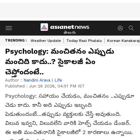
తెలుగు
TRENDING :
Weather Update
Today Rasi Phalalu
Korean Kanakaraj
Psychology: మంచితనం ఎప్పుడు
మంచిది కాదు..? సైకాలజీ ఏం
చెప్తోందంటే..
Author :
Nandini Arava
|
Life
Published :
Jun 26 2026, 04:51 PM IST
Psychology: సహాయం చేయడం, మంచితనం ..ఎప్పుడూ
చెడు కాదు. కానీ అది ఎప్పుడు ఇబ్బంది
పెడుతుందంటే...తప్పుడు వ్యక్తులకు చేస్తే అవుతుంది.
విలువ ఇవ్వని, విలువలేని వారికి హెల్ప్ చేయడం డేంజర్.
ఈ అతి మంచితనానికి సైకాలజీలో 2 కారణాలు ఉన్నాయి.