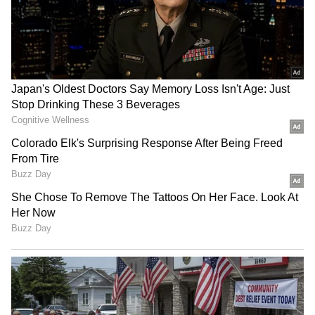
Related Articles
Telugu Saying: ఆకాశ రామన్న ఉత్తరానికి ఆ పేరు
ఎలా వచ్చింది? ఎందుకొచ్చిందో తెలుసా?