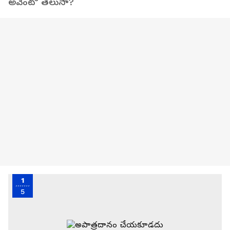
అవెంటో తెలుసా?
1
5