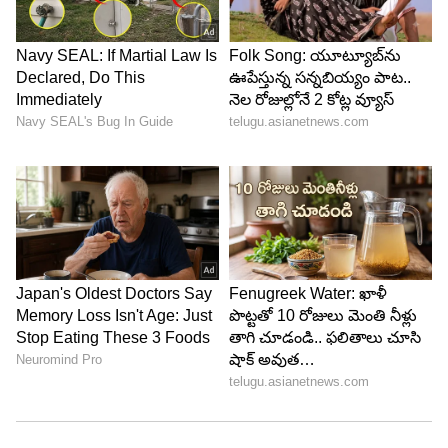
Image Credit :
AI Generated
సైకాలజీలో 2 కారణాలు
అసలు ఇంత సహాయం చేయడం, అతి మంచితనానికి
సైకాలజీలో 2 కారణాలు ఉన్నాయి. కారణం ఉంది. అందులో
మొదటిది ఫియర్ ఆఫ్ రిజక్షన్. ఇది ఎందుకు
వస్తుందంటే...దయ, అతి మంచితనం వల్ల. దయ ఉంటే
పర్లేదు. కానీ అతి మంచితనం పనికిరాదు. అందరినీ
సంతోషపెట్టాలని నిన్ను నువ్వు కోల్పోతావని సైకాలజిస్టులు
చెబుతున్నారు. నీ సాయం అలవాటు కాకూడదు.
5