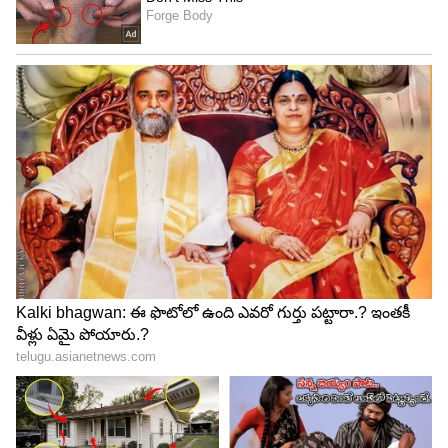
మారిపోతుంది. ఇలాంటి వారికి అసలు సహాయం
చేయకపోవడమే మంచిది.
4
5