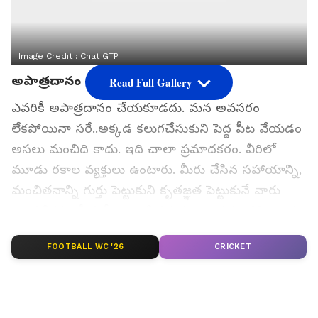
Image Credit :
Chat GTP
అపాత్రదానం చేయకూడదు
Read Full Gallery
ఎవరికీ అపాత్రదానం చేయకూడదు. మన అవసరం
లేకపోయినా సరే..అక్కడ కలుగచేసుకుని పెద్ద పీట వేయడం
అసలు మంచిది కాదు. ఇది చాలా ప్రమాదకరం. వీరిలో
మూడు రకాల వ్యక్తులు ఉంటారు. మీరు చేసిన సహాయాన్ని,
మంచితనాన్ని గుర్తు పెట్టుకుని కృతజ్ఞత పెట్టుకునే వారు
మొదటిరకం. వీళ్లతో ఎలాంటి సమస్య ఉండదు. జీవితాంతం
గుర్తు పెట్టుకుంటారు. రెండో రకం వారు..సహయం
FOOTBALL WC '26
CRICKET
తీసుకుంటారు, మనుషులను ఉపయోగించుకుంటారు. కానీ
గుర్తుపెట్టుకోరు, మర్చిపోతారు కూడా.
గూగుల్‌లో ఆసక్తికరమైన సమాచారం కోసం ఏసియానెట్ తెలుగు