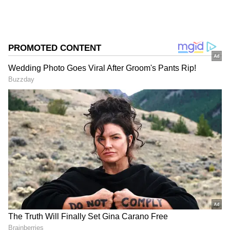
ను మీ ఫ్రిఫర్డ్ సోర్స్ గా ఎంచుకోండి
2
5