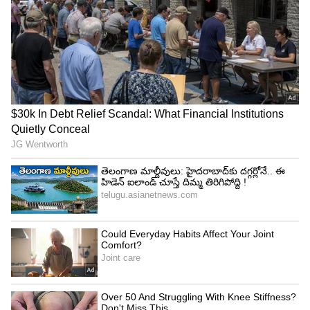
Telugu saying: నక్క పుట్టి నాలుగు వారాలు కాలేదు..
బడాయిపోయేవాళ్లకు బాగా సరిపోతుంది
3
5
Image Credit :
Asianet News
సహాయం కాస్తా డిమాండ్ గా మారిపోతుంది
అందుకే మంచితనం ఎప్పుడు ఇబ్బంది అవుతుందంటే... ఆ
మంచి మన మీదకే రివర్స్ అయినప్పుడు. ఎవరికి సహాయం
చేస్తున్నామని ముందు తెలుసుకోవాలి. లేకపోతే ప్రతీసారి
సహాయం చేసే పాటికి అభ్యర్థన కాస్తా హక్కు, డిమాండ్ గా