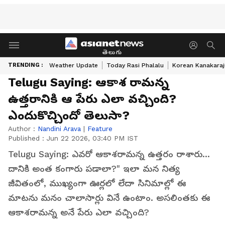
తెలుగు
TRENDING :
Weather Update
Today Rasi Phalalu
Korean Kanakaraj
Telugu Saying: ఆకాశ రామన్న
ఉత్తరానికి ఆ పేరు ఎలా వచ్చింది?
ఎందుకొచ్చిందో తెలుసా?
Author :
Nandini Arava
|
Feature
Published :
Jun 22 2026, 03:40 PM IST
Telugu Saying: ఎవరో ఆకాశరామన్న ఉత్తరం రాశారు...
దానికి అంత కంగారు పడాలా?" ఇలా మన నిత్య
జీవితంలో, ముఖ్యంగా ఊర్లలో లేదా సినిమాల్లో ఈ
మాటను మనం చాలాసార్లు వినే ఉంటాం. అసలింతకు ఈ
ఆకాశరామన్న అనే పేరు ఎలా వచ్చింది?