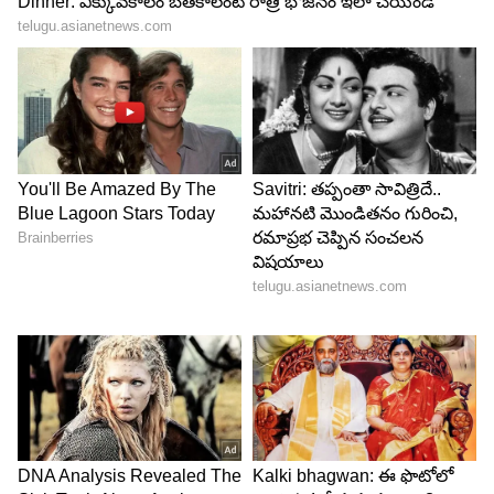
Image Credit :
Twitter
ప్రజలు దీన్ని ఎలా నమ్మేవారో తెలుసా?
మనం చేసే మంచి చెడ్డలను పైనున్న ఆ దేవుడే
గమనిస్తుంటాడు. సమాజంలో అన్యాయం పెరిగినప్పుడు
సాక్షాత్తూ ఆ శ్రీరామచంద్రుడే ఆకాశం నుండి దిగివచ్చి, ఈ
ఉత్తరాల రూపంలో మనకు నిజాలు చెబుతున్నాడని ప్రజలు
బలంగా నమ్మేవారు. ఆకాశం నుండి రాముడే పంపిన
ఉత్తరాలు కాబట్టి, వీటికి ‘ఆకాశరామన్న ఉత్తరాలు’ అనే పేరు
స్థిరపడిపోయింది. ఎవరైనా నిజం చెప్పడానికి భయపడి,
అనామకంగా రాసే లేఖలకు ఈ జానపద కథ ఒక ప్రతీకగా
నిలిచింది.
LATEST VIDEOS