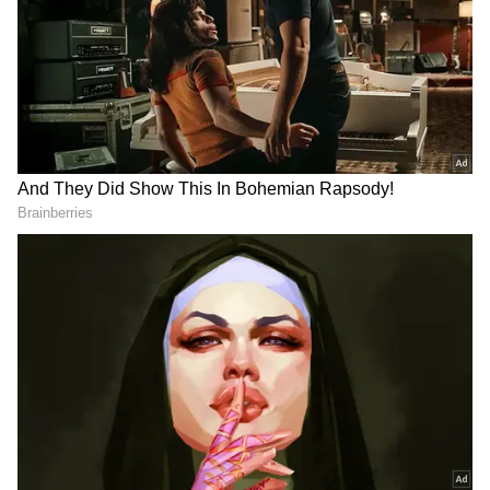
Related Articles
Telugu Saying: పక్కింటి పోరు పండగంత
వేడుకంట.. ఈ కాలానికి తగ్గ సామెత! ఎలా వచ్చిందో
తెలుసా?
Telugu Saying: 'కట్టే, కొట్టే, తెచ్చే' సామెత అసలు
అర్థం ఏంటో తెలుసా?
3
4
Image Credit :
Gemini Ai