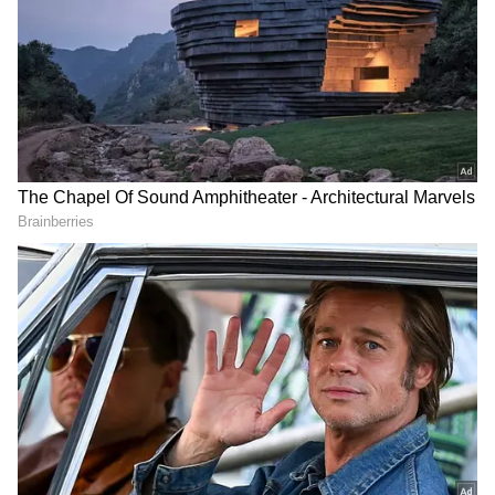
సంస్కృతం నుంచి వచ్చింది
ఈ పేరు వెనుక ఉన్న మొదటి కారణం తెలుసుకోవాలంటే
మనం కాస్త భాషా చరిత్రలోకి వెళ్లాలి. ఆకాశరామన్న అనే
పదం నిజానికి సంస్కృతంలోని ‘ఆకాశానామ్నా’ అనే పదం
నుండి పుట్టింది.
దీన్ని విడదీసి చూస్తే: ఆకాశం అంటే శూన్యం (ఏమీ
లేకపోవడం). నామ్నా అంటే పేరు గల అని అర్థం.
ఆకాశనామ్నా' అంటే 'శూన్యం అనే పేరు గల' లేదా 'ఏ పేరు
లేని' అని అర్థం వస్తుంది. కాలక్రమేణా ఈ 'ఆకాశానామ్నా'
అనే సంస్కృత పదం వాడుక భాషలోకి వచ్చేసరికి,
'ఆకాశరామన్న'గా మారిపోయింది. అందుకే, పంపినవారి
అడ్రస్ గానీ, పేరు గానీ లేని ఉత్తరాలను 'ఆకాశరామన్న
ఉత్తరాలు' అని పిలవడం అలవాటైంది.