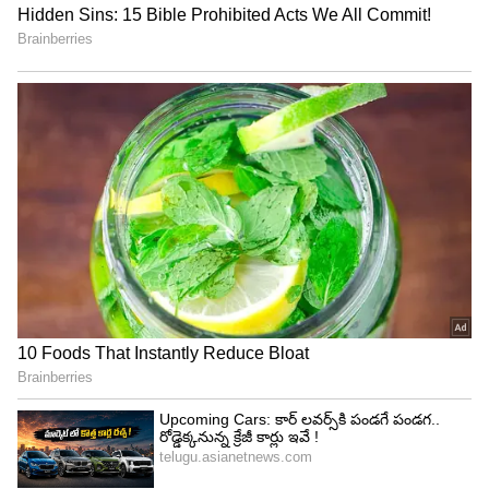
రెండో కథ
ఇక దీని వెనుక ఒక అద్భుతమైన జానపద కథ కూడా
ప్రచారంలో ఉంది. పూర్వకాలంలో గ్రామాల్లో పంచాయితీలు
అన్నీ ఊరి మధ్యలో ఉండే రచ్చబండ దగ్గరే జరిగేవి.
అయితే, కొంతమంది ఊరి పెద్దలు లేదా భూస్వాములు పేద
ప్రజలపై అన్యాయాలు, అక్రమాలు చేస్తుండేవారు. వారిని
ఎదిరించి మాట్లాడే ధైర్యం సామాన్యులకు ఉండేది కాదు.
అలాంటి సమయంలో, ఆ రచ్చబండ పక్కనే ఉన్న ఒక పెద్ద
చెట్టుకు కొన్ని ఉత్తరాలు ప్రత్యక్షమయ్యేవి. ఆ ఉత్తరాలలో...
ఊరి పెద్దలు చేస్తున్న అన్యాయాలు, వారు దాస్తున్న నిజాలు
అన్నీ వివరంగా రాసి ఉండేవి. కానీ, ఆ ఉత్తరం ఎవరు
రాశారో తెలుసుకోవడానికి ఎలాంటి ఊరు గానీ, పేరు గానీ
ఉండేవి కావు.