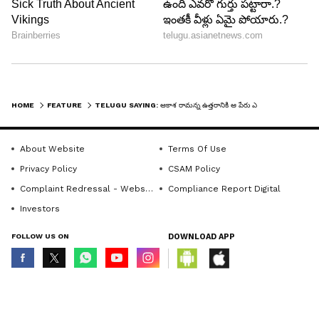
HOME
FEATURE
TELUGU SAYING: ఆకాశ రామన్న ఉత్తరానికి ఆ పేరు ఎలా వచ్చింది? ఎందుకొచ్చిందో తెలుసా?
ABOUT THE AUTHOR
About Website
Terms Of Use
Nandini Arava
NA
Privacy Policy
CSAM Policy
6 సంవత్సరాలుగా జర్నలిజంలో ఉన్నారు. 2019లో ఈటీవీతో కెరీర్
Complaint Redressal - Website
Compliance Report Digital
ప్రారంభించారు. తర్వాత పలు తెలుగు చానెళ్లలో సబ్ ఎడిటర్ గా
పనిచేశారు. ప్రస్తుతం ఏసియా నెట్ లో మల్టీమీడియా జర్నలిస్టుగా
Investors
చేస్తున్నారు. ఈమె సినిమా, జీవనశైలి, తెలుగు రాష్ట్రాలకు
జీవనశైలి
సంబదించిన వార్తలు, విశ్లేషణలు చేయగలరు.
FOLLOW US ON
DOWNLOAD APP
Follow Us
© Copyright 2026 Asianxt Digital Technologies Private Limited (Formerly
known as Asianet News Media & Entertainment Private Limited) | All Rights
Reserved