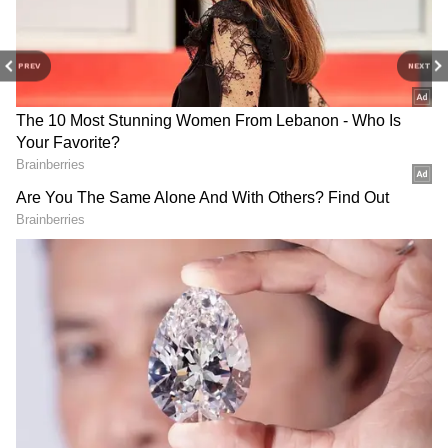
PREV
NEXT
Related Articles
అన్నీ ఉన్నాయన్న అహంకారాన్ని పటాపంచలు చేసే
పెట్టె.. ఈ కథ చదివితే ఆలోచన మారడం ఖాయం
త్వ‌ర‌లోనే ఈ ప్రాంతం హైద‌రాబాద్‌లో క‌ల‌వ‌డం
ఖాయం.. పెట్టుబ‌డికి ఇదే స‌రైన స‌మ‌యం