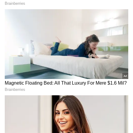
Image Credit :
Gemini AI
కస్టర్డ్ మిశ్రమాన్ని సిద్ధం చేయడం
విడిగా తీసి పెట్టుకున్న పావు కప్పు పాలల్లో ఒక టేబుల్
స్పూన్ మ్యాంగో ఫ్లేవర్ కస్టర్డ్ పౌడర్ కలపండి. మీ దగ్గర
కస్టర్డ్ పౌడర్ లేకపోతే కార్న్ ఫ్లోర్ కూడా వాడవచ్చు. ఈ
మిశ్రమాన్ని ఉండలు లేకుండా కలిపి, మరుగుతున్న పాలల్లో
వేసి మరో మూడు నిమిషాలు ఉడికించాలి. పాలు చిక్కబడిన
తర్వాత స్టవ్ ఆఫ్ చేసి, మిశ్రమాన్ని పూర్తిగా చల్లారనివ్వాలి.