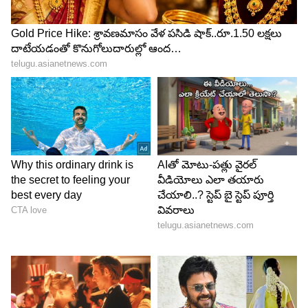
Image Credit :
Gemini AI
ఐస్ క్రీమ్ మిశ్రమాన్ని కలపాలి
తయారు చేసుకున్న మామిడి పండు ప్యూరీలో, ముందుగా
కాచి చల్లార్చిన కస్టర్డ్ పాల మిశ్రమాన్ని వేయాలి. వీటిని పల్స్
మోడ్ లో తిప్పుతూ మధ్య మధ్యలో కలుపుతూ బాగా
గ్రైండ్ చేయాలి. ఈ సమయంలో తీపి సరి చూసుకుని,
అవసరమైతే మరికొంత చక్కర పొడిని కలుపుకోవచ్చు.
5
5