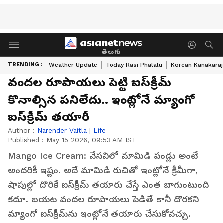
తెలుగు
TRENDING :
Weather Update
Today Rasi Phalalu
Korean Kanakaraj
వంద‌ల రూపాయ‌లు పెట్టి ఐస్‌క్రీమ్
కొనాల్సిన ప‌నిలేదు.. ఇంట్లోనే మ్యాంగో
ఐస్‌క్రీమ్ త‌యారీ
Author :
Narender Vaitla
|
Life
Published :
May 15 2026, 09:53 AM IST
Mango Ice Cream: వేసవిలో మామిడి పండ్లు అంటే
అందరికీ ఇష్టం. అదే మామిడి రుచితో ఇంట్లోనే క్రీమీగా,
షాపుల్లో దొరికే ఐస్‌క్రీమ్ తయారు చేస్తే ఎంత బాగుంటుంది
క‌దూ. బయట వందల రూపాయలు పెడితే కానీ దొరకని
మ్యాంగో ఐస్‌క్రీమ్‌ను ఇంట్లోనే తయారు చేసుకోవచ్చు.