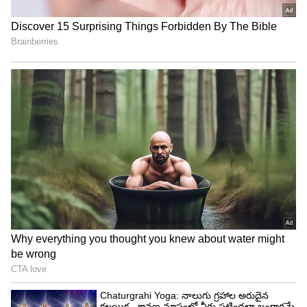
3
5
Image Credit :
Gemini AI
మామిడి పండు ప్యూరీ తయారీ
ఐస్ క్రీమ్ కోసం మంచి తీపి ఉన్న రెండు ఆల్ఫాన్సో మామిడి
పండ్లను ముక్కలుగా కట్ చేసుకోండి. ఒక మిక్సీ జార్ లో
10-12 జీడిపప్పు పలుకులను వేసి మెత్తగా గ్రైండ్ చేయాలి
(దీనివల్ల ఐస్ క్రీమ్ కి మంచి క్రీమీ టెక్స్చర్ వస్తుంది). ఆ
తర్వాత మామిడి పండు ముక్కలను కూడా వేసి మెత్తని
ప్యూరీలా గ్రైండ్ చేయాలి.