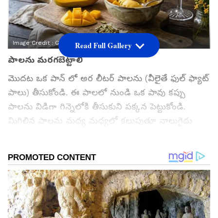
Image Credit :
Gemini AI
Read Full Gallery
పాలను మర‌గ‌బెట్టాలి
మొదట ఒక పాన్ లో అర లీటర్ పాలను (వీలైతే ఫుల్ ఫ్యాట్
పాలు) తీసుకోండి. ఈ పాలలో నుండి ఒక పావు కప్పు
పాలను విడిగా గిన్నెలోకి తీసుకుని పక్కన పెట్టుకోండి.
మిగిలిన పాలను మధ్య మధ్యలో కలుపుతూ నాలుగైదు
నిమిషాల పాటు చిక్కబడే వరకు మరగబెట్టాలి. పాలు
మరుగుతున్నప్పుడు 1/3 కప్పు చక్కర వేసి బాగా కలపాలి.
గూగుల్‌లో ఆసక్తికరమైన సమాచారం కోసం ఏసియానెట్ తెలుగు
ను మీ ఫ్రిఫర్డ్ సోర్స్ గా ఎంచుకోండి