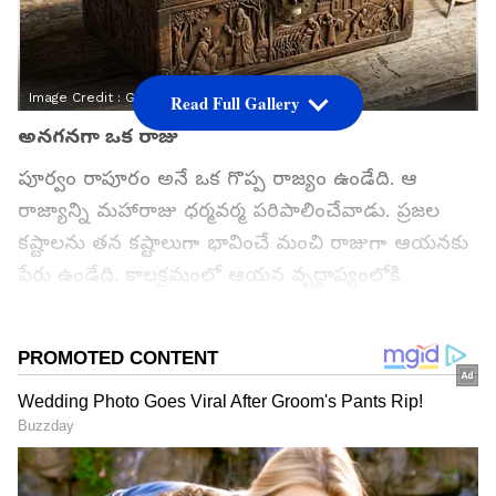
Image Credit :
Gemini AI
Read Full Gallery
అనగనగా ఒక రాజు
పూర్వం రాపూరం అనే ఒక గొప్ప రాజ్యం ఉండేది. ఆ
రాజ్యాన్ని మహారాజు ధర్మవర్మ పరిపాలించేవాడు. ప్రజల
కష్టాలను తన కష్టాలుగా భావించే మంచి రాజుగా ఆయనకు
పేరు ఉండేది. కాలక్రమంలో ఆయన వృద్ధాప్యంలోకి
వెళ్లడంతో, తన కుమారుడు విక్రమాదిత్యుడిని రాజ్యానికి
వారసుడిగా ప్రకటించాడు. తండ్రి మరణం తర్వాత
విక్రమాదిత్యుడు రాజ్యాన్ని చేపట్టాడు. కానీ అధికారం చేతికి
వచ్చిన తర్వాత అతడి జీవితం పూర్తిగా మారిపోయింది.
అధికారం వచ్చాక మారిపోయిన రాజు
రాజ్యాభిషేకం జరిగిన కొద్ది రోజులకే విక్రమాదిత్యుడిలో