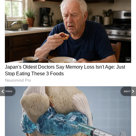
2
5
PREV
NEXT
Image Credit :
Gemini AI
సాధువు ఇచ్చిన రహస్య పెట్టె
ఒక రోజు రాజభవనానికి ఓ వృద్ధ సాధువు వచ్చాడు. అతని