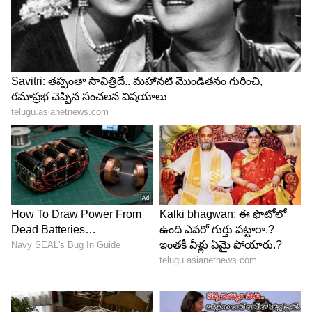
Related Articles
Robot Vacuum: ఉన్నోల్లే కాదండోయ్‌.. మ‌నం కూడా
రోబో వ్యాక్యూమ్ కొనుక్కోవ‌చ్చు. త‌క్కువ ధ‌ర‌లోనే
Chiranjeevi: పాట‌లో దాగిన జీవిత స‌త్యం.. రీల్స్‌లో
వైర‌ల్ అవుతోన్న ఈ పాట వెన‌క ఇంత అర్థం ఉందా.?
3
5