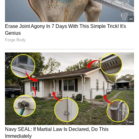
కళ్లలో ప్రశాంతత కనిపించింది. చేతిలో ఒక చిన్న చెక్క పెట్టె
ఉంది. సాధువు రాజును చూసి.. “మహారాజా… జీవితంలో
ఎప్పుడైనా సందేహం వచ్చినా, కష్టాలు ఎదురైనా ఈ పెట్టెను
తెరిచి చూడండి. ఇందులో మీకు అవసరమైన సమాధానం
ఉంటుంది” అని చెప్తాడు. అయితే రాజు ఆ మాటలు విని
గట్టిగా నవ్వుతాడు. “నాకు కష్టాలు రావడం ఏంటి? నా దగ్గర
అపారమైన ధనం ఉంది, వేలాది సైన్యం ఉంది. ఈ సాధువు
కూడా పిచ్చివాడిలా మాట్లాడుతున్నాడు” అని వెటకారంగా
అన్నాడు. అయినా సరే పెట్టెను తీసుకొని పక్కన పడేశాడు.
ఇంతకీ పెట్టెలో ఏముంది.?
కొన్ని రోజుల తర్వాత రాజుకు ఒక్కసారిగా ఆ పెట్టె గురించి
గుర్తొచ్చింది. “అందులో ఏముందో చూద్దాం” అనే ఆసక్తి
కలిగింది. వెంటనే పెట్టెను తెరిచాడు. అందులో ఒక చిన్న
కాగితం మాత్రమే ఉంది. దానిపై ఇలా రాసి ఉంది. “నువ్వు
ఇప్పుడు అనుభవిస్తోంది ఇలాగే ఉండదు.” అది చదివిన