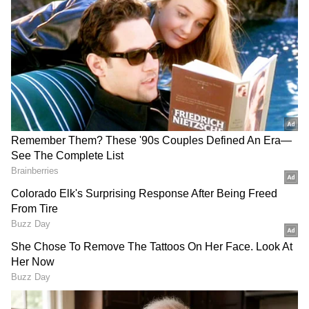
అహంకారం పెరిగిపోయింది. తనకంటే తెలివైనవారు ఎవరూ
లేరని భావించేవాడు. సభలో మంత్రులు చెప్పే సలహాలను
కూడా పట్టించుకునేవాడు కాదు. “నేనే రాజు… నా మాటే
చట్టం” అని గర్వంగా చెప్పేవాడు. రాజ్యంలో అందరూ
తనకంటే తక్కువవారేనని భావించేవాడు. ప్రజలు భయంతో
మౌనంగా ఉండేవారు. కానీ రాజు మాత్రం తన సంపద,
సైన్యం, అధికారమే శాశ్వతమని అనుకునేవాడు.
గూగుల్‌లో ఆసక్తికరమైన సమాచారం కోసం ఏసియానెట్ తెలుగు
ను మీ ఫ్రిఫర్డ్ సోర్స్ గా ఎంచుకోండి