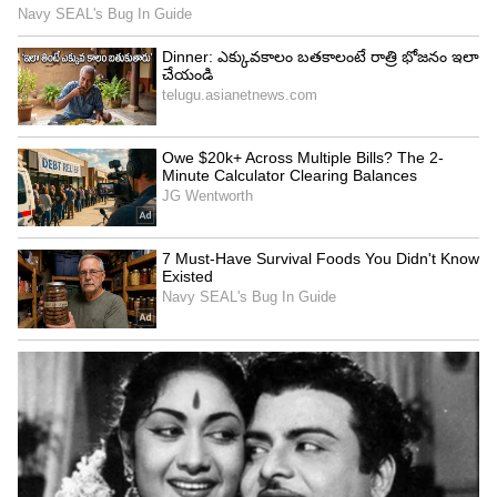
రాజు మళ్లీ నవ్వాడు. “నా వైభవం పోతుందా? నా శక్తి
తగ్గిపోతుందా? అసంభవం!” అని వెటకారంగా మాట్లాడాడు.
పెట్టెను మళ్లీ మూసి పక్కన పెట్టేశాడు.