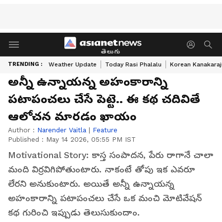
తెలుగు
TRENDING :
Weather Update
Today Rasi Phalalu
Korean Kanakaraj
అన్నీ ఉన్నాయన్న అహంకారాన్ని
పటాపంచలు చేసే పెట్టె.. ఈ కథ చదివితే
ఆలోచన మారడం ఖాయం
Author :
Narender Vaitla
|
Feature
Published :
May 14 2026, 05:55 PM IST
Motivational Story: కాస్త సంపాదన, పేరు రాగానే చాలా
మంది విర్రవిగిపోతుంటారు. నాకంటే తోపు ఇక ఎవరూ
లేరని అనుకుంటారు. అయితే అన్నీ ఉన్నాయన్న
అహంకారాన్ని పటాపంచలు చేసే ఒక మంచి మోటివేషన్
కథ గురించి ఇప్పుడు తెలుసుకుందాం.