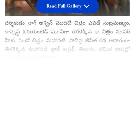
Read Full Gallery
దర్శకుడు నాగ్ అశ్విన్ మొదటి చిత్రం ఎవడే సుబ్రమణ్యం.
కాన్సెప్ట్ ఓరియెంటెడ్ మూవీగా తెరకెక్కిన ఆ చిత్రం సూపర్
హిట్. రెండో చిత్రం మహానటి. సావిత్రి జీవిత కథ ఆధారంగా
తెరకెక్కిన మహానటి బ్లాక్ బస్టర్. తెలుగు, తమిళ భాషల్లో
వసూల్ వర్షం కురిపించింది.
గూగుల్‌లో ఆసక్తికరమైన సమాచారం కోసం ఏసియానెట్ తెలుగు
ను మీ ఫ్రిఫర్డ్ సోర్స్ గా ఎంచుకోండి