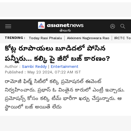
తెలుగు
TRENDING :
Today Rasi Phalalu
Akkineni Nageswara Rao
IRCTC To
కోట్ల రూపాయలు బూడిదలో పోసిన
పన్నీరు... కల్కి పై జీరో బజ్ కారణం?
Author :
Sambi Reddy
|
Entertainment
Published :
May 23 2024, 07:22 AM IST
రామోజీ ఫిల్మ్ సిటీలో కల్కి ప్రమోషనల్ ఈవెంట్
నిర్వహించారు. ప్రభాస్ ఓ వింతైన కారులో ఎంట్రీ ఇచ్చాడు.
ప్రమోషన్స్ కోసం కల్కి టీమ్ భారీగా ఖర్చు చేస్తున్నారు. ఆ
స్థాయిలో బజ్ అయితే లేదు