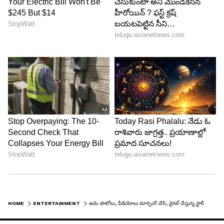
రణబీర్ కపూర్, సాయి పల్లవి జంటగా నటిస్తున్న ఈ
సినిమా షూటింగ్ ప్రస్తుతం జరుగుతోంది. ఈ సినిమా సెట్స్
నుండి లీక్ అయిన ఫోటోలు రాముడిగా రణబీర్ కపూర్
మరియు సీతా దేవతగా సాయి పల్లవి ఫస్ట్ లుక్‌ను
అందిస్తున్నాయి. జూమ్ టీవీ ద్వారా బయిటకు వచ్చిన
ఫొటోలు ఇప్పుడు సోషల్ మీడియాలో హల్ చల్
చేస్తున్నాయి. ఆ ఫొటో చూసి ఒకావిడ రణబీర్ కపూర్ లుక్
బాగోలేదంటూ కామెంట్ చేసింది.అదే ఇప్పుడు అగ్గి
రాజేసినట్లు అయ్యింది.
5
10
HOME
ENTERTAINMENT
ఆమె ఫొటోలు, వీడియోలు మార్ఫింగ్ చేసి, వైరల్ చేస్తున్న స్టార్ హీరో ఫ్యాన్స్.. పోలీస్ కంప్లైంట్