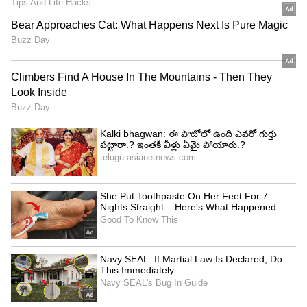
రీసెంట్ గా ‘యానిమల్‌’తో సూపర్‌ హిట్‌ కొట్టిన రణ్‌బీర్‌
(Ranbir Kapoor) తర్వాత సినిమా కోసం ప్రిపేర్
అవుతున్నారు. నితేశ్‌ తివారీ దర్శకత్వంలో భారీ వ్యయంతో
రూపొందించనున్న ‘రామాయణ’లో ఆయన రాముడు గా
కనిపించనున్నారు. ఈ లుక్‌ కోసం జిమ్‌లో
శ్రమిస్తున్నారు.దర్శకుడు నితీష్ తివారీ రామాయణం యొక్క
అనుసరణపై చాలా దృష్టిని ఆకర్షిస్తోంది, ఈ చిత్రం గురించిన
వివరాల కోసం అభిమానులు ఆసక్తిగా ఎదురుచూస్తున్నారు.