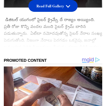
Read Full Gallery
డిజిటల్ యుగంలో సైబర్ క్రైమ్సే దే రాజ్యం అయ్యింది.
ప్రతీ రోజు కొన్ని వందల మంది సైబర్ క్రైమ్ బారిన
పడుతున్నారు. ఏటేటా నమోదవుతోన్న సైబర్ నేరాల సంఖ్య
పెరుగుతోంది. నిజంగా నేరాలు పెరగడం ఒకవైపు, జనాల్లో
అవగాహన పెరిగి ఫిర్యాదులు చేయడం కూడా దీనికి కారణం
అని చెబుతున్నారు. సైబర్ క్రైమ్ లలో ఎక్కువగా బ్లాక్
మెయిలింగ్ వ్యవహారాలు కనపడుతున్నాయి. అయితే
అందరూ డబ్బు కోసమే చేస్తారని కాదు. కొందరు తమ
అభిమాన హీరో గురించి కూడా ఇలాంటి వాటికి
తెగబడతున్నారు.
గూగుల్‌లో ఆసక్తికరమైన సమాచారం కోసం ఏసియానెట్ తెలుగు
ను మీ ఫ్రిఫర్డ్ సోర్స్ గా ఎంచుకోండి