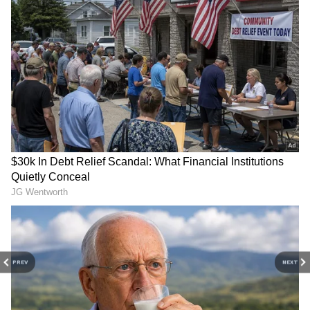
ముఖ్యంగా జీవిత భాగస్వామితోనో, ప్రేమించినవారితోనో
సన్నిహితంగా ఉన్న ఫొటోలు, వీడియోలు ఇంటర్నెట్ లో
లీకయితే.. సోషల్ మీడియాలో పెట్టుకున్న ఫొటోలను
దొంగిలించి, మార్ఫింగ్ చేసి వైరల్ చేస్తే.. వైరల్ చేస్తామని
బెదిరిస్తే.. ఇలాంటి పరిస్థితి ఎదురయితే కలిగే మానసిక వేదన
అంతాఇంతా కాదు. అవమానం తట్టుకోలేక కొంతమంది
ఆత్మహత్యలకు పాల్పడుతుంటారు. తాజాగా స్టార్ హీరో
రణబీర్ కపూర్ అభిమానులు అని చెప్పుకునే వాళ్లు ఇలాంటి
పనికి పాల్బడ్డారు.
PREV
NEXT