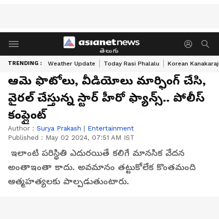
తెలుగు
TRENDING :
Weather Update
Today Rasi Phalalu
Korean Kanakaraj
ఆమె ఫొటోలు, వీడియోలు మార్ఫింగ్ చేసి,
వైరల్ చేస్తున్న స్టార్ హీరో ఫ్యాన్స్.. పోలీస్
కంప్లైంట్
Author :
Surya Prakash
|
Entertainment
Published :
May 02 2024, 07:51 AM IST
ఇలాంటి పరిస్థితి ఎదురయితే కలిగే మానసిక వేదన
అంతాఇంతా కాదు. అవమానం తట్టుకోలేక కొంతమంది
ఆత్మహత్యలకు పాల్పడుతుంటారు.