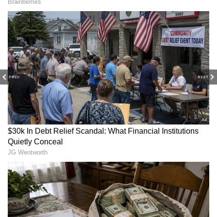
స్కైరా క్రియేషన్స్‌ సమర్పణలో రిలాక్స్‌ మూవీ మేకర్స్ ఈ
చిత్రాన్ని నిర్మిస్తున్నారు. ప్రధాన పాత్రలో విజయ్‌ శంకర్, అషూ
రెడ్డి, కీలక పాత్రలో సుహాసిని, భాను చందర్, జీవా, షియాజీ
RECOMMENDED STORIES
షిండే, భరత్‌ రెడ్డి, రఘు బాబు,సూర్య భగవాన్‌ తదితరులు
నటిస్తున్నారు. ఈ చిత్రాన్నిగా ఎడిటర్‌గా సత్య. జీ, డీఓపీగా
జే. ప్రభాకర్‌ రెడ్డి తమ బెస్ట్ అవుట్ పుట్ ను అందించారు.
PREV
NEXT
వినోద్‌ యజమాన్య అద్భుతమైన సంగీతానికి కాస‌ర్ల శ్యాం
మంచి లిరిక్స్ రాశారు.
Tollywood: బాలయ్య నుంచి
Ohh My Dog: క్లైమాక్స్ చూస్తే
ప్రభాస్ వరకు, చెత్త గెటప్పులతో
కన్నీళ్లు ఆగవు.. మస్ట్ వాచ్ క్రైమ్
నవ్వులపాలైన హీరోలు.. నాగ్,
త్రిల్లర్.. ఓ మై డాగ్ సినిమా రివ్యూ
చిరు లకు కూడా తప్పలేదు