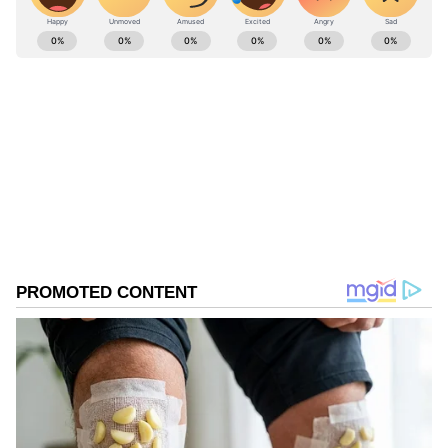
డేట్ ప్ర‌క‌టిస్తాం’ అని అన్నారు.
ABOUT THE AUTHOR
Sreeharsha Gopagani
SG
బిగ్ బాస్ తెలుగు
Follow Us