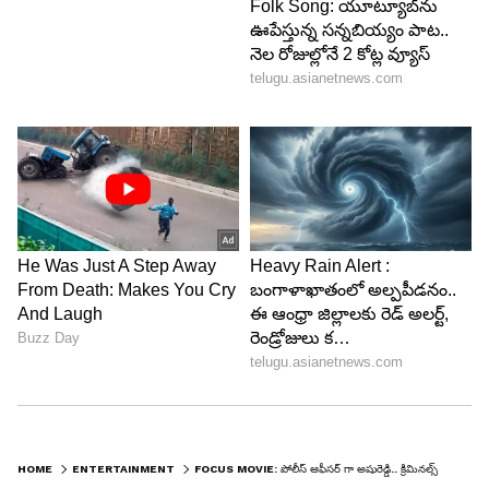
HOME
ENTERTAINMENT
FOCUS MOVIE: పోలీస్ ఆఫీసర్ గా అషురెడ్డి.. క్రిమినల్స్ ను ఎలా డీల్ చేయబోతోంది.. ‘ఫోకస్’నుంచి ఫస్ట్ లుక్ పోస్టర్