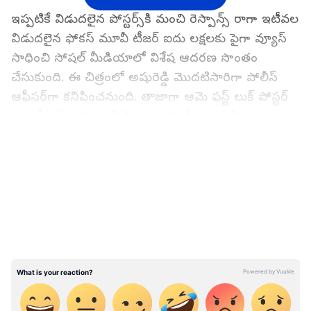
ఇప్ప‌టికే విడుద‌లైన పోస్ట‌ర్స్‌కి మంచి రెస్పాన్స్ రాగా ఇటీవ‌ల
విడుద‌లైన ఫోక‌స్ మూవీ టీజ‌ర్ ఐదు ల‌క్ష‌ల‌కు పైగా వ్యూస్
సాధించి సోష‌ల్ మీడియాలో విశేష ఆద‌ర‌ణ సొంతం
చేసుకుంది. ఈ చిత్రంలో అషురెడ్డి మొద‌టిసారిగా పోలీస్
ఆఫీస‌ర్‌గా క‌నిపించ‌నుంది. తాజాగా ఆమె ఫస్ట్ లుక్ పోస్టర్
ను ఐపీఎస్ అధికారిణి బి. సుమతి (డీఐజీ, మహిళా భద్రతా
విభాగం) విడుద‌ల చేసి చిత్ర యూనిట్‌కు ఆల్ ది బెస్ట్‌
LATEST VIDEOS
తెలిపారు.
ఈ సంద‌ర్భంగా చిత్ర ద‌ర్శ‌కుడు జి. సూర్య‌తేజ (G Surya
Teja) మాట్లాడుతూ.. ‘ఫోక‌స్ మూవీ పోస్ట్ ప్రొడ‌క్ష‌న్ వ‌ర్క్
పూర్త‌య్యింది. ఔట్ పుట్ ప‌ట్ల మా యూనిట్ అంద‌రం చాలా
సంతోషంగా ఉన్నాం. అతి త్వ‌ర‌లో ఒక స్టార్ హీరోతో ఫోక‌స్
మూవీ ట్రైల‌ర్‌ని లాంచ్ చేయ‌బోతున్నాం. ఇప్ప‌టి వ‌ర‌కు
మాకు స‌పోర్ట్ చేసిన ప్ర‌తి ఒక్క‌రికీ థ్యాంక్స్‌. త్వ‌ర‌లోనే రిలీజ్