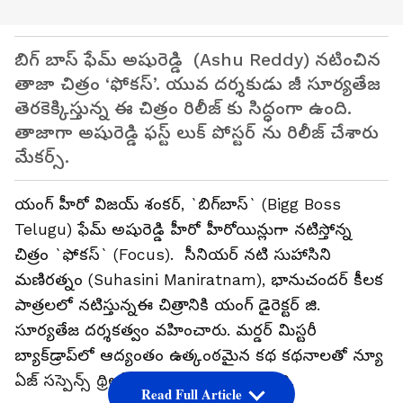
బిగ్ బాస్ ఫేమ్ అషురెడ్డి (Ashu Reddy) నటించిన
తాజా చిత్రం ‘ఫోకస్’. యువ దర్శకుడు జీ సూర్యతేజ
తెరకెక్కిస్తున్న ఈ చిత్రం రిలీజ్ కు సిద్ధంగా ఉంది.
తాజాగా అషురెడ్డి ఫస్ట్ లుక్ పోస్టర్ ను రిలీజ్ చేశారు
మేకర్స్.
యంగ్ హీరో విజ‌య్ శంక‌ర్, `బిగ్‌బాస్` (Bigg Boss
Telugu) ఫేమ్‌ అషురెడ్డి హీరో హీరోయిన్లుగా న‌టిస్తోన్న
చిత్రం `ఫోక‌స్` (Focus). సీనియర్ నటి సుహాసిని
మ‌ణిర‌త్నం (Suhasini Maniratnam), భానుచంద‌ర్ కీల‌క
పాత్ర‌ల‌లో న‌టిస్తున్నఈ చిత్రానికి యంగ్ డైరెక్టర్ జి.
సూర్య‌తేజ ద‌ర్శ‌కత్వం వహించారు. మర్డర్‌ మిస్టరీ
బ్యాక్‌డ్రాప్‌లో ఆద్యంతం ఉత్కంఠ‌మైన క‌థ క‌థ‌నాల‌తో న్యూ
ఏజ్‌ సస్పెన్స్‌ థ్రిల్లర్ గా ఈ మూవీ తెరకెక్కింది.
Read Full Article