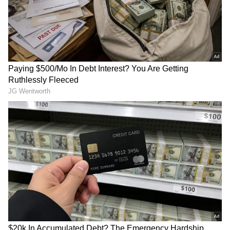
Savitri: తప్పంతా సావిత్రిదే..
Varun Tej: ఎన్టీఆర్ మాత్రమే
మహానటి మొండితనం గురించి,
కాదు.. కృష్ణ, చిరంజీవిపై కూడా..
రమాప్రభ చెప్పిన సంచలన
నందమూరి అభిమానుల ట్రోలింగ్
విషయాలు
కి వరుణ్ తేజ్ రిప్లై
LATEST VIDEOS
చీరాల పర్యటన లో స్వయంగా చీరను నేసిన
సీఎం చంద్రబాబు | CM Chandrababu
Chirala tour | Asianet Telugu
గుజరాత్‌లో వింత ఘటన అలల్లా ఎగసి
పడుతున్న బావి నీళ్లు | Virparada village |
Gujarat mysterious well