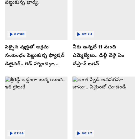
07:38
02:24
పెళ్ళైన వ్యక్తితో అక్రమ
నీకు ఉన్నదే 11 మంది
సంబంధం పెట్టుకున్న ఫ్యాషన్
ఎమ్మెల్యేలు.. ఢిల్లీ వెళ్లి ఏం
డిజైనర్.. రెడ్ హ్యాండెడ్గా
చేస్తావ్ జగన్
పట్టుకున్న భార్య.
01:34
00:27