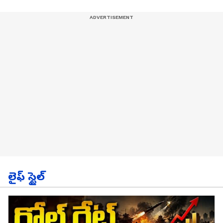
లైఫ్ స్టైల్