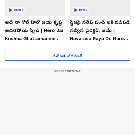
05:09
19:25
అదే నా గోల్ హీరో జయ కృష్ణ
స్టేజిపై నరేష్ పంచ్ లకి పడిపడి
అదిరిపోయే స్పీచ్ | Hero Jai
నవ్విన డైరెక్టర్, జయ్ |
Krishna Ghattamaneni
Navarasa Raya Dr. Naresh
Speech
VK Funny Speech
మరింత చదవండి