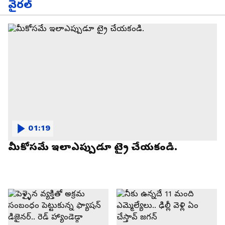
వైరల్
01:19
మీకోసమే ఇలాఎప్పుడూ ట్రై చేయకండి.