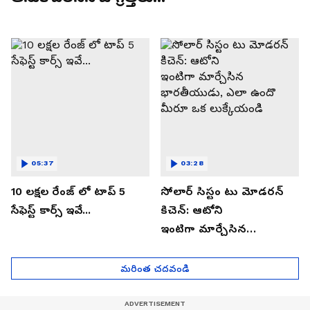
05:37
03:28
10 లక్షల రేంజ్ లో టాప్ 5
సోలార్ సిస్టం టు మోడరన్
సేఫెస్ట్ కార్స్ ఇవే...
కిచెన్: ఆటోని
ఇంటిగా మార్చేసిన
భారతీయుడు, ఎలా ఉందొ
మీరూ ఒక లుక్కేయండి
మరింత చదవండి