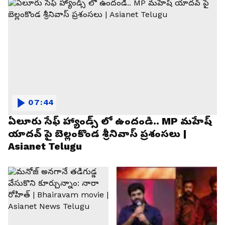
07:44
ఏలూరు సేఫ్ హ్యాండ్స్ లో ఉందండి.. MP మహేష్
యాదవ్ పై బెల్లంకొండ శ్రీనివాస్ ప్రశంసలు |
Asianet Telugu