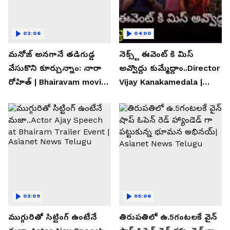
02:06
04:00
మనోజ్ అనగానే తడిగుడ్డ
నెక్స్ట్ ఈవెంట్ కి మిస్
వేసుకొని కూర్చున్నాం: నారా
అవ్వొద్దు కుమ్మేద్దాం..Director
రోహిత్ | Bhairavam movie |
Vijay Kanakamedala |
Asianet News Telugu
Asianet News Telugu
03:09
05:06
ముగ్గురితో సిట్టింగ్ ఉంటేనే
తిరుపతిలో ఉ.5గంటలకే వైన్