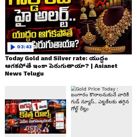
03:43
Today Gold and Silver rate: యుద్ధం
ఆగకపోతే ఇంకా పెరుగుతాయా? | Asianet
News Telugu