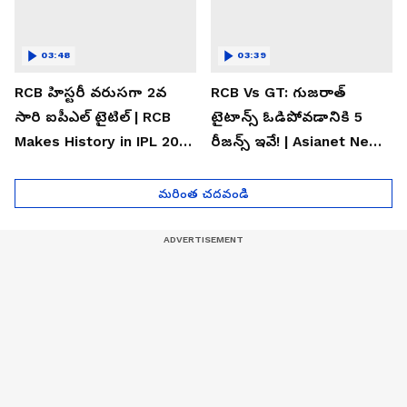
03:48
03:39
RCB హిస్టరీ వరుసగా 2వ
RCB Vs GT: గుజరాత్
సారి ఐపీఎల్ టైటిల్ | RCB
టైటాన్స్ ఓడిపోవడానికి 5
Makes History in IPL 2026
రీజన్స్ ఇవే! | Asianet News
| Asianet News Telugu
Telugu
మరింత చదవండి