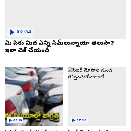
02:34
మీ పేరు మీద ఎన్ని సిమ్‌లున్నాయో తెలుసా?
ఇలా చెక్ చేయండి
03:19
07:20