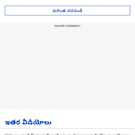
Asianet News Telugu
ఎంతో తెలుసా? | Asianet
News Telugu
మరింత చదవండి
ఇతర వీడియోలు