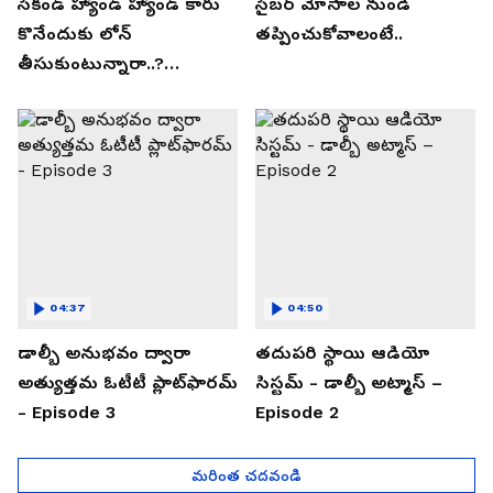
సెకండ్ హ్యాండ్ హ్యాండ్ కారు
సైబర్ మోసాల నుండి
కొనేందుకు లోన్
తప్పించుకోవాలంటే..
తీసుకుంటున్నారా..?
తప్పకుండ ఈ విషయాలు
తెలుసుకోండి..!
04:37
04:50
డాల్బీ అనుభవం ద్వారా
తదుపరి స్థాయి ఆడియో
అత్యుత్తమ ఓటీటీ ప్లాట్‌ఫారమ్
సిస్టమ్ - డాల్బీ అట్మాస్ –
- Episode 3
Episode 2
మరింత చదవండి