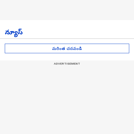
న్యూస్
మరింత చదవండి