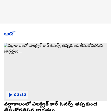
ఆటో
02:32
వర్షాకాలంలో ఎలక్ట్రిక్ కార్ ఓనర్స్ తప్పకుండ
తీసుకోవలిసిన జాగ్రత్తలు...