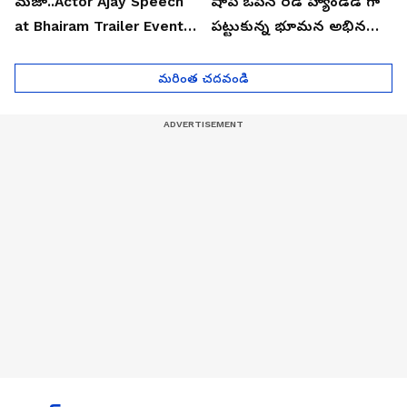
మజా..Actor Ajay Speech
షాప్ ఓపెన్ రెడ్ హ్యాండెడ్ గా
at Bhairam Trailer Event |
పట్టుకున్న భూమన అభినయ్|
Asianet News Telugu
Asianet News Telugu
మరింత చదవండి