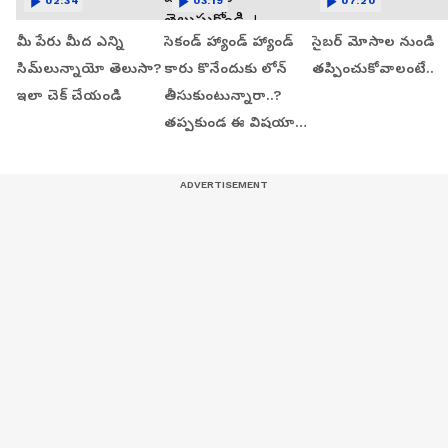
02:34
03:19
07:20
మీ పేరు మీద ఎన్ని
సెకండ్ హ్యాండ్ హ్యాండ్
సైబర్ మోసాల నుండి
సిమ్‌లున్నాయో తెలుసా?
కారు కొనేందుకు లోన్
తప్పించుకోవాలంటే..
ఇలా చెక్ చేయండి
తీసుకుంటున్నారా..?
తప్పకుండ ఈ విషయాలు
తెలుసుకోండి..!