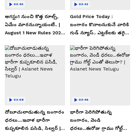
03:40
03:42
ఆగస్టు1 నుంచి కొత్త రూల్స్,
Gold Price Today :
ఏమేం మారనున్నాయంటే.. |
బంగారం కొనాలనుకునే వారికి
August 1 New Rules 2026
గుడ్ న్యూస్.. ఎట్టకేలకు తగ్గిన
| Asianet News Telugu
గోల్డ్ రేట్లు
02:58
03:46
దోబూచులాడుతున్న బంగారం
భారీగా పెరిగిపోతున్న
ధరలు....ఇవాళ భారీగా
బంగారం, వెండి
కుప్పకూలిన పసిడి, సిల్వర్ |
ధరలు...ఈరోజు గ్రాము గోల్డ్