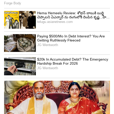
Related Articles
వేణు స్వామికి తాతలా ఉన్నాడుగా.. గ్యాస్ కొరత
గురించి 6 నెలల ముందే చెప్పిన జ్యోతిష్యుడు
Tollywood: అక్క‌డ కూడా మేక‌ప్ వేసుకోమ‌నే వారు..
హీరోయిన్ షాకింగ్ కామెంట్స్
3
5