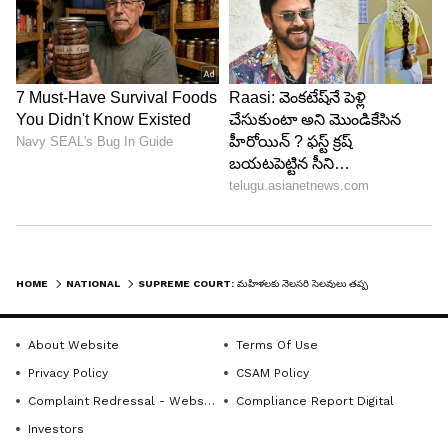
సమయంలో సెలవులు ఇస్తున్నాయని కోర్టు దృష్టికి
తీసుకువచ్చారు.
HOME
NATIONAL
SUPREME COURT: మ‌హిళ‌ల‌కు నెల‌స‌రి సెల‌వులు త‌ప్ప‌నిస‌రి చేస్తే జ‌రిగేది ఇదే.. సుప్రీం కీల‌క వ్యాఖ్య‌లు.
About Website
Terms Of Use
Privacy Policy
CSAM Policy
4
Complaint Redressal - Website
Compliance Report Digital
5
Investors