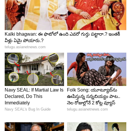
Image Credit :
X
పిటిషన్ దాఖలు చేసిన న్యాయవాది వాదనలు
మహిళలకు నెలసరి సమయంలో సెలవులు తప్పనిసరిగా
ఇవ్వాలని కోరుతూ న్యాయవాది శైలేంద్ర మ‌ని త్రిపాటి
సుప్రీంకోర్టును ఆశ్రయించారు. విద్యార్థినులు, ఉద్యోగాల్లో ఉన్న
మహిళలకు పీరియడ్ సమయంలో ప్రత్యేక సెలవులు
కల్పించేలా రాష్ట్రాలకు ఆదేశాలు ఇవ్వాలని ఆయన
పిటిషన్‌లో కోరారు. ఈ కేసులో సీనియర్ న్యాయవాది ఎమ్
ఆర్ శంష‌ద్ కూడా వాదనలు వినిపించారు. కొన్ని ప్రభుత్వ
సంస్థలు, ప్రైవేట్ కంపెనీలు ఇప్పటికే మహిళలకు పీరియడ్