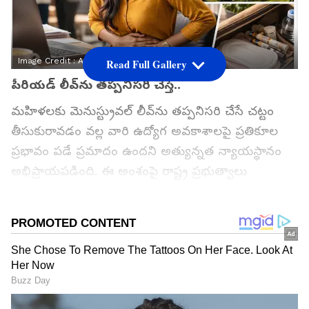
Image Credit :
AI
Read Full Gallery
పీరియడ్ లీవ్‌ను తప్పనిసరి చేస్తే..
మహిళలకు మెనుస్ట్రువల్ లీవ్‌ను తప్పనిసరి చేసే చట్టం
తీసుకురావడం వల్ల వారి ఉద్యోగ అవకాశాలపై ప్రతికూల
ప్రభావం పడే ప్రమాదం ఉందని అత్యున్న‌త న్యాయ‌స్థానం
అభిప్రాయ‌ప‌డింది. ఈ అంశంపై రాష్ట్ర ప్రభుత్వాలు
నియమాలు రూపొందించాలని కోరుతూ దాఖలైన పిటిషన్‌ను
విచారించిన ధర్మాసనం శుక్రవారం కీలక అభిప్రాయాలను
వెల్లడించింది. విచారణ సందర్భంగా ప్రధాన న్యాయమూర్తి
సూర్య‌కాంత్‌.. మహిళలకు నెలసరి సెలవులను చట్టబద్ధంగా
తప్పనిసరి చేయడం సరైన మార్గం కాదని పేర్కొన్నారు.
అలాంటి చట్టం అమల్లోకి వస్తే కొంతమంది సంస్థలు