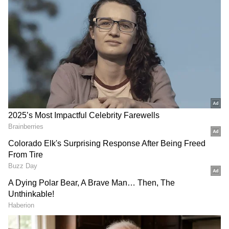
మహిళలను ఉద్యోగాల్లోకి తీసుకోవడాన్ని తగ్గించే అవకాశం
ఉందని ఆయన అభిప్రాయపడ్డారు. కంపెనీల యాజమాన్యాల
ఆలోచన విధానం ఎలా ఉంటుందో కూడా పరిగణలోకి
తీసుకోవాలని కోర్టు సూచించింది. మహిళలకు ప్రయోజనం
కలిగించాలనే ఉద్దేశంతో తీసుకునే కొన్ని నిర్ణయాలు
అనుకోకుండా వారి కెరీర్‌కు అడ్డంకిగా మారే ప్రమాదం
ఉంటుందని ధర్మాసనం పేర్కొంది.
గూగుల్‌లో ఆసక్తికరమైన సమాచారం కోసం ఏసియానెట్ తెలుగు
ను మీ ఫ్రిఫర్డ్ సోర్స్ గా ఎంచుకోండి