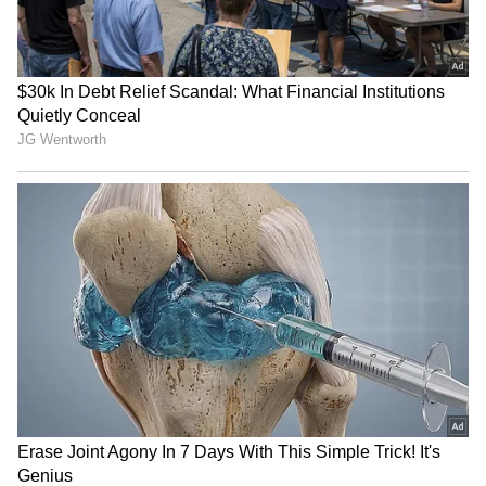
కంటే తక్కువ సామర్థ్యం ఉన్నట్లుగా భావించే పరిస్థితి
ఏర్పడవచ్చని కోర్టు వ్యాఖ్యానించింది. ఇలాంటి నిబంధనలు
ఉద్యోగాల్లో ఉన్న మహిళల్లో “తాము బలహీనులు” అన్న
భావనను పెంచే అవకాశం ఉందని తెలిపింది. రుతుక్రమం
అంశంపై అవగాహన పెంచడం అవసరమే అయినా దాన్ని
అత్యధికంగా ప్రాధాన్యం ఇచ్చి ప్రత్యేక చట్టాలు చేయడం
సముచితం కాదని న్యాయస్థానం అభిప్రాయపడింది.