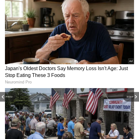
2
5
PREV
NEXT
Image Credit :
X
మహిళల్లో అనవసర భయం పెరిగే ప్రమాదం
పీరియడ్ లీవ్‌ను చట్టంగా అమలు చేస్తే మహిళలు పురుషుల