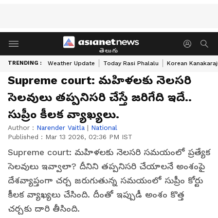
తెలుగు
TRENDING :
Weather Update
Today Rasi Phalalu
Korean Kanakaraj
Supreme court: మ‌హిళ‌ల‌కు నెల‌స‌రి
సెల‌వులు త‌ప్ప‌నిస‌రి చేస్తే జ‌రిగేది ఇదే..
సుప్రీం కీల‌క వ్యాఖ్య‌లు.
Author :
Narender Vaitla
|
National
Published :
Mar 13 2026, 02:36 PM IST
Supreme court: మహిళలకు నెలసరి సమయంలో ప్రత్యేక
సెలవులు ఇవ్వాలా? దీనిని త‌ప్ప‌నిస‌రి చేయాల‌నే అంశంపై
దేశ‌వ్యాప్తంగా చ‌ర్చ జ‌రుగుతున్న స‌మ‌యంలో సుప్రీం కోర్టు
కీల‌క వ్యాఖ్య‌లు చేసింది. దీంతో ఇప్పుడీ అంశం కొత్త
చ‌ర్చ‌కు దారి తీసింది.