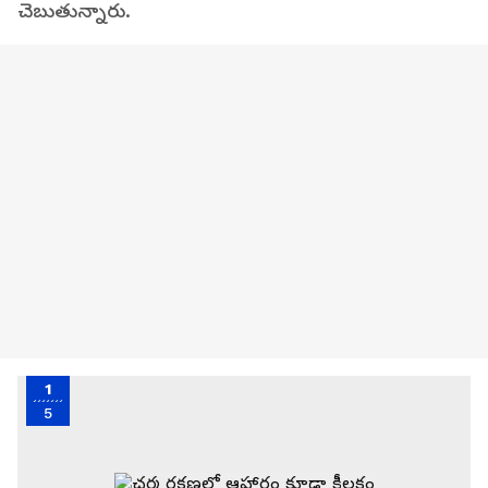
చెబుతున్నారు.
1
5