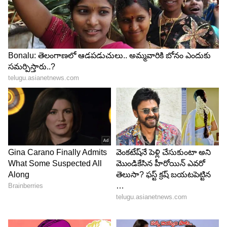
5
Image Credit :
Getty
గ్రీన్ టీ, గింజలు కూడా ఉపయోగకరం
గ్రీన్ టీ, క్యారెట్‌, పాలకూర, ఆక్రోట్లు, చియా సీడ్స్‌, ఫ్లాక్స్
సీడ్స్ వంటి ఆహార పదార్థాలు కూడా చర్మ ఆరోగ్యానికి మేలు
చేస్తాయి. వీటిలో ఉండే ఒమేగా-3 ఫ్యాటీ యాసిడ్లు, బీటా
కెరోటిన్‌, పాలీఫెనాల్స్ చర్మాన్ని లోపల నుంచి బలంగా
మారుస్తాయి. ఎండ వల్ల కలిగే డ్యామేజ్‌ను తగ్గించడంలో
ఇవి సహాయపడతాయి.
5