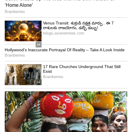
పుచ్చకాయ రసం లేదా చల్లటి పల్ప్‌ను ముఖానికి రాసుకుంటే
చర్మం తాజాగా ఉండటంతో పాటు తేమను కూడా
నిలుపుకుంటుంది.
4