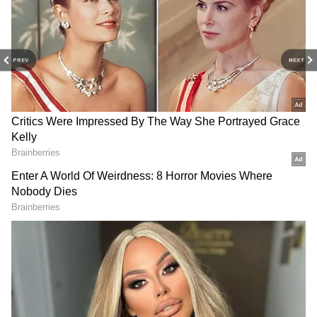
PREV
NEXT
Related Articles
ఏసీ కొన‌డం కాదు దానిని ఎలా వాడాలో కూడా
తెలియాలి.. 90 శాతం మందికి ఈ విష‌యాలు తెలియ‌వు