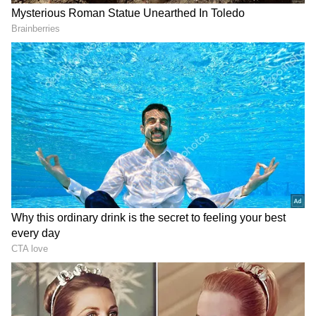
Image Credit :
Our Own
బ్లూబెర్రీలు చర్మానికి సహజ రక్షణ
బ్లూబెర్రీలను వేసవిలో చర్మానికి ఎంతో ఉపయోగకరమైన
ఫలాలుగా భావిస్తారు. వీటిలో ఉండే యాంటీఆక్సిడెంట్లు ఫ్రీ
రాడికల్స్‌తో పోరాడి చర్మాన్ని రక్షిస్తాయి. కాలుష్యం, ఎండ
కారణంగా చర్మం దెబ్బతినకుండా సహాయపడతాయి. అలాగే
వీటిలో విటమిన్-C కూడా సమృద్ధిగా ఉండటంతో చర్మం
ఆరోగ్యంగా, మెరిసేలా కనిపిస్తుంది.