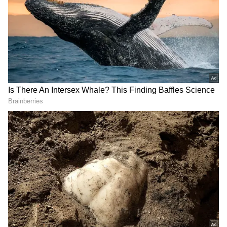
గూగుల్‌లో ఆసక్తికరమైన సమాచారం కోసం ఏసియానెట్ తెలుగు
ను మీ ఫ్రిఫర్డ్ సోర్స్ గా ఎంచుకోండి
2
5