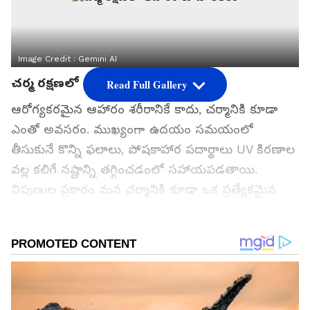
Image Credit :
Gemini AI
చర్మ రక్షణలో ఆహారం కూడా కీలకం
Read Full Gallery
ఆరోగ్యకరమైన ఆహారం శరీరానికే కాదు, చర్మానికి కూడా
ఎంతో అవసరం. ముఖ్యంగా ఉదయం సమయంలో
తీసుకునే కొన్ని ఫలాలు, పోషకాహార పదార్థాలు UV కిరణాల
వల్ల కలిగే నష్టాన్ని తగ్గించడంలో సహాయపడతాయి.
నిపుణుల ప్రకారం మన చర్మానికి కూడా ఒక ప్రత్యేకమైన
“స్కిన్ క్లాక్” ఉంటుంది. ఇది పగటి సమయంలో సూర్యరశ్మి
నుంచి చర్మాన్ని రక్షించడంలో సహాయపడుతుంది. సరైన
సమయంలో సరైన ఆహారం తీసుకుంటే చర్మం సహజ రక్షణ
శక్తి మరింత మెరుగుపడుతుంది.