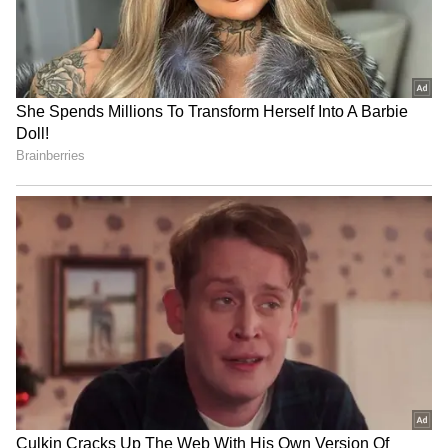
Projector: రూ. 3 వేల‌తో మీ ఇంటిని థియేట‌ర్‌గా
మార్చేయండి.. హైఎండ్ ఫీచ‌ర్ల‌తో స్మార్ట్ ప్రొజెక్ట‌ర్‌
3
5
Image Credit :
Getty
పుచ్చకాయ చర్మాన్ని హైడ్రేట్‌గా ఉంచుతుంది
వేసవిలో ఎక్కువగా తినే పుచ్చకాయ కూడా సహజ సన్
ప్రొటెక్టర్‌లా పనిచేస్తుంది. ఇందులో ఉండే లైకోపిన్ అనే
యాంటీఆక్సిడెంట్ UVB కిరణాల ప్రభావాన్ని తగ్గించడంలో
సహాయపడుతుంది. ఉదయం ముఖం కడిగిన తర్వాత