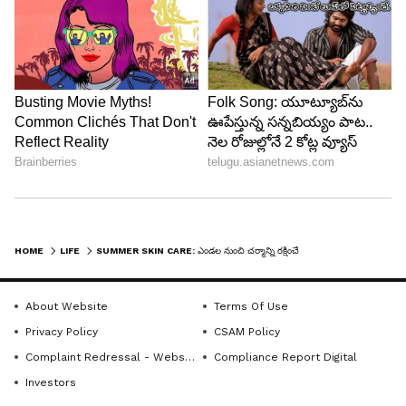
5
Image Credit :
Getty
ఉదయం ఇలా తీసుకుంటే ఇంకా మంచిది
ఈ ఫలాలు, ఆరోగ్యకరమైన ఆహారాలను ఉదయం
సమయంలో జ్యూస్‌, స్మూతీ లేదా సలాడ్ రూపంలో
HOME
LIFE
SUMMER SKIN CARE: ఎండల నుంచి చర్మాన్ని రక్షించే పండ్లు.. ఇలా వాడితే స్కిన్ గ్లో ఖాయం
తీసుకుంటే ఎక్కువ ప్రయోజనం ఉంటుందని నిపుణులు
చెబుతున్నారు. అయితే వీటిని తీసుకుంటున్నామనే
About Website
Terms Of Use
కారణంతో సన్‌స్క్రీన్‌ను పూర్తిగా మానేయడం సరైంది కాదు.
Privacy Policy
CSAM Policy
బయటకు వెళ్లేటప్పుడు సన్‌స్క్రీన్ వాడడం, తగినంత నీరు
Complaint Redressal - Website
Compliance Report Digital
తాగడం, సరైన స్కిన్ కేర్ పాటించడం కూడా చాలా
Investors
అవసరం.