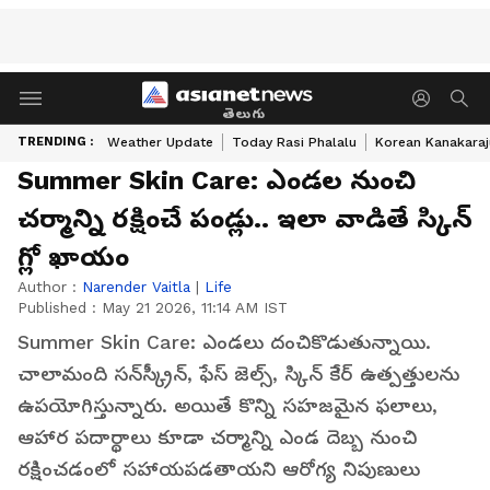
తెలుగు
TRENDING :
Weather Update
Today Rasi Phalalu
Korean Kanakaraj
Summer Skin Care: ఎండల నుంచి
చర్మాన్ని రక్షించే పండ్లు.. ఇలా వాడితే స్కిన్
గ్లో ఖాయం
Author :
Narender Vaitla
|
Life
Published :
May 21 2026, 11:14 AM IST
Summer Skin Care: ఎండ‌లు దంచికొడుతున్నాయి.
చాలామంది సన్‌స్క్రీన్‌, ఫేస్ జెల్స్‌, స్కిన్ కేర్ ఉత్పత్తులను
ఉపయోగిస్తున్నారు. అయితే కొన్ని సహజమైన ఫలాలు,
ఆహార పదార్థాలు కూడా చర్మాన్ని ఎండ దెబ్బ నుంచి
రక్షించడంలో సహాయపడతాయని ఆరోగ్య నిపుణులు