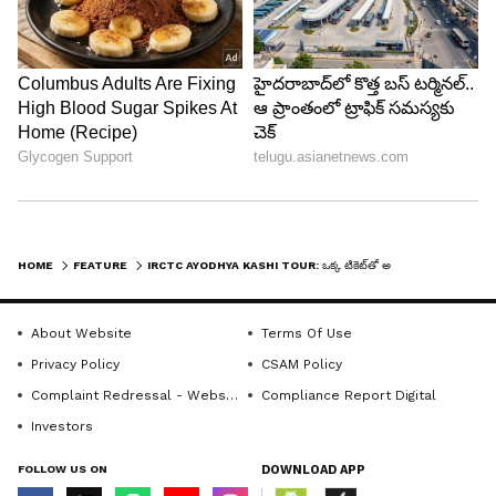
4
7
Image Credit :
Asianet News
ప్రయాగ్‌రాజ్ త్రివేణి సంగమం మీదుగా కాశీకి..
HOME
FEATURE
IRCTC AYODHYA KASHI TOUR: ఒక్క టికెట్‌తో అయోధ్య, కాశీ ప్రయాణం.. ఐఆర్‌సీటీసీ క్రేజీ టూర్ ప్యాకేజీ
డే 03 (20.07.2026): అయోధ్య - ప్రయాగ్‌రాజ్ -
About Website
Terms Of Use
వారణాసి
Privacy Policy
CSAM Policy
ఉదయం బ్రేక్‌ఫాస్ట్ చేశాక ప్రయాగ్‌రాజ్‌కు జర్నీ స్టార్ట్
Complaint Redressal - Website
Compliance Report Digital
అవుతుంది. అక్కడ పవిత్ర త్రివేణి సంగమాన్ని చూస్తారు. ఆ
Investors
తర్వాత గంగా నది ఎడమ గట్టున, త్రివేణి సంగమానికి
FOLLOW US ON
DOWNLOAD APP
ఉత్తరాన ఉన్న శివుడి పవిత్ర దేవాలయం 'శంకర్ విమాన్