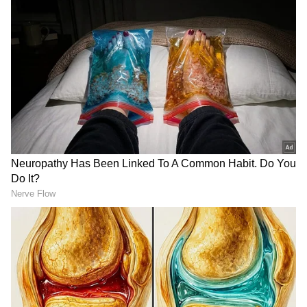
చెల్లించాల్సి ఉంటుంది.