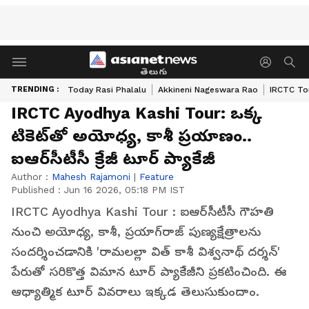
తెలుగు
TRENDING :
Today Rasi Phalalu
Akkineni Nageswara Rao
IRCTC To
IRCTC Ayodhya Kashi Tour: ఒక్క
టికెట్‌తో అయోధ్య, కాశీ ప్రయాణం..
ఐఆర్‌సీటీసీ క్రేజీ టూర్ ప్యాకేజీ
Author :
Mahesh Rajamoni
|
Feature
Published :
Jun 16 2026, 05:18 PM IST
IRCTC Ayodhya Kashi Tour : ఐఆర్‌సీటీసీ గౌహతి
నుంచి అయోధ్య, కాశీ, ప్రయాగ్‌రాజ్ పుణ్యక్షేత్రాలను
సందర్శించడానికి 'రామలల్లా విత్ కాశీ విశ్వనాథ్ దర్శన్'
పేరుతో సరికొత్త విమాన టూర్ ప్యాకేజీని ప్రకటించింది. ఈ
ఆధ్యాత్మిక టూర్ వివరాలు ఇక్కడ తెలుసుకుందాం.