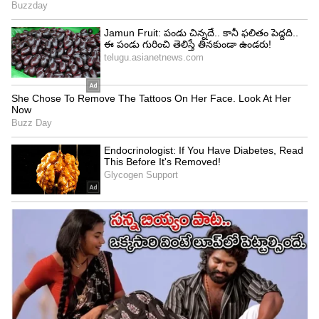
Image Credit :
Instagram Sudesh_das8 And Sri_khetra_.puri
రోజువారీ టూర్ ప్లాన్ ఎలా సాగుతుంది?
డే 01 (18.07.2026): గౌహతి టూ లక్నో
ఫ్లైట్ టైమింగ్స్ కంటే 2 గంటల ముందే గౌహతి
ఎయిర్‌పోర్టుకు చేరుకోవాలి. బోర్డింగ్ ప్రాసెస్ ముగిశాక ఫ్లైట్
ఎక్కాలి. లక్నో ఎయిర్‌పోర్టుకు చేరుకున్నాక, అక్కడ నుంచి
హోటల్‌కు ట్రాన్స్‌ఫర్ చేస్తారు. చెక్-ఇన్ అయ్యాక సాయంత్రం
కాసేపు రిలాక్స్ అవ్వొచ్చు. రాత్రి హోటల్‌లోనే డిన్నర్
ఉంటుంది. అక్కడే బస చేస్తారు.
డే 02 (19.07.2026): లక్నో టూ అయోధ్య
ఉదయం హోటల్‌లో బ్రేక్‌ఫాస్ట్ చేసిన తర్వాత రోడ్డు మార్గంలో
అయోధ్యకు బయలుదేరుతారు. దారిలో బారా ఇమాంబరా,