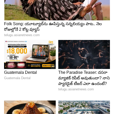
రూమి దర్వాజాలను సందర్శిస్తారు. అయోధ్యకు చేరుకున్నాక
హోటల్‌లో చెక్-ఇన్ అవుతారు. ఆ తర్వాత రామలల్లా
మందిరం, హనుమాన్ గర్హి మందిరం, సరయూ ఘాట్‌లను
సందర్శిస్తారు. రాత్రి హోటల్‌లో డిన్నర్ ముగించుకుని అక్కడే
నిద్రపోతారు.