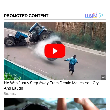
అద్భుతమైన టూర్ ప్యాకేజీని తీసుకొచ్చింది. 'రామలల్లా విత్
కాశీ విశ్వనాథ్ దర్శన్, ఎక్స్ గౌహతి (EGA028A)' పేరుతో
ఈ టూర్‌ను ఆపరేట్ చేస్తోంది. ఈ ప్యాకేజీ ద్వారా లక్నో,
అయోధ్య, ప్రయాగ్‌రాజ్, వారణాసి వంటి ప్రముఖ ఆధ్యాత్మిక
ప్రాంతాలను సందర్శించవచ్చు. ఈ టూర్ ఫ్లైట్ ద్వారా
సాగుతుంది. ఇందులో కేవలం 10 సీట్లు మాత్రమే
అందుబాటులో ఉన్నాయి. 2026 జూలై 18 నుంచి జూలై 22
వరకు 4 రాత్రులు, 5 రోజుల పాటు ఈ యాత్ర సాగుతుంది.
బ్రేక్‌ఫాస్ట్, డిన్నర్ ఈ ప్యాకేజీలోనే ఉంటాయి.
గూగుల్‌లో ఆసక్తికరమైన సమాచారం కోసం ఏసియానెట్ తెలుగు
ను మీ ఫ్రిఫర్డ్ సోర్స్ గా ఎంచుకోండి