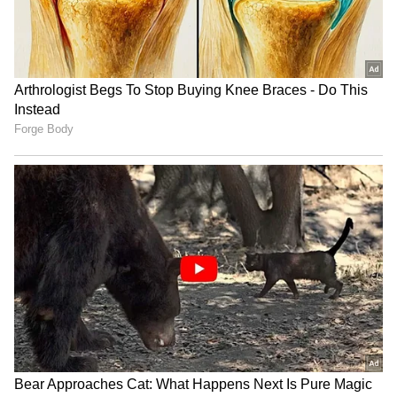
Related Articles
Marriage Secrets : పెళ్లిలో వధువు ఎప్పుడూ
వరుడికి ఎడమ వైపే ఎందుకు కూర్చుంటుంది? దీని
వెనుక ఉన్న అసలు రహస్యం ఇదే !
Kainchi Dham: కోహ్లీ, స్టీవ్ జాబ్స్, మార్క్ జూకర్ బర్గ్
జీవితాలను మార్చిన ఆలయం.. కైంచీ ధామ్ సీక్రెట్ ఇదే !
3
7