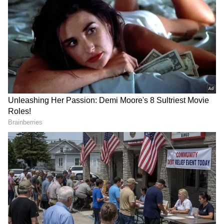
2
7
Image Credit :
Chat GPT
IRCTC Ayodhya Kashi Tour : ఫ్లైట్ షెడ్యూల్,