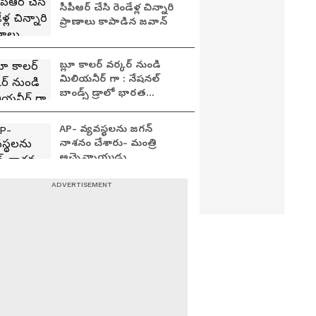
సీపీఆర్ చేసి రెండేళ్ల చిన్నారి
ప్రాణాలు కాపాడిన జవాన్
బ్లూ కాలర్ వర్కర్ నుండి
మిలియనీర్ గా : నేషనల్
బాండ్స్ డ్రాలో భారత
ఎలక్ట్రీషన్ కు వరించిన
అదృష్టం
AP- వ్యవస్థలను జగన్
నాశనం చేశారు- మంత్రి
అచ్చెన్నాయుడు
వివేకానందుని సన్నిధిలో
ప్రధాని మోదీ ధ్యానం..
అప్పుడు ఉతర భారత్..
ఇప్పుడు దక్షిణ భారత్..
నరేంద్ర మోదీ ప్లాన్ మా
తిరుమలలో అమిత్ షా
రాయల్ ఎంట్రీ... సెక్యూరిటీ
చూశారా.. షాక్ అవ్వాల్సిందే..