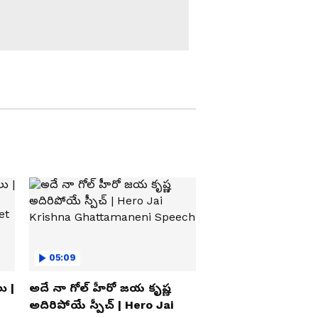
కోతికి సీపీఆర్ చేసి
బ్రతికించిన కానిస్టేబుల్....
W PLAYING
కామెంట్ల తో హోరెత్తిస్తున్న
నెటిజన్లు..
విమానంలో బాంబు..
ఎమర్జెన్సీ ల్యాండింగ్..
పరుగులు పెట్టిన ప్యాసింజర్..
చివరకు ఏమయ్యిందంటే..?
రాహుల్ గాంధీకి తృటిలో
తప్పిన ప్రమాదం... అయినా
తగ్గని కాంగ్రెస్ నేత...
మద్యం మత్తులో రెచ్చిపోయిన
జంట అరెస్ట్
05:09
ు |
అదే నా గోల్ హీరో జయ కృష్ణ
అదిరిపోయే స్పీచ్ | Hero Jai