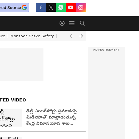
red Source
ure
Monsoon Snake Safety
Akkineni Nageswara Rao
IRCTC Tour Pac
TED VIDEO
ఢిల్లీ ఎయిర్‌పోర్టు ప్రమాదంపై
మీడియాతో మాట్లాడుతున్న
కేంద్ర విమానయాన శాఖ
మంత్రి రామ్మోహన్ నాయుడు