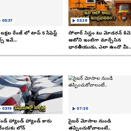
05:37
03:28
లక్షల రేంజ్ లో టాప్ 5 సేఫెస్ట్
సోలార్ సిస్టం టు మోడరన్ కిచె
్స్ ఇవే...
ఆటోని ఇంటిగా మార్చేసిన
భారతీయుడు, ఎలా ఉందొ మీ
ఒక లుక్కేయండి
03:19
07:20
కండ్ హ్యాండ్ హ్యాండ్ కారు
సైబర్ మోసాల నుండి
నేందుకు లోన్
తప్పించుకోవాలంటే..