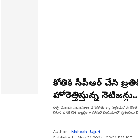
కోతికి సీపీఆర్ చేసి బ్రతి
హోరెత్తిస్తున్న నెటిజన్లు..
కళ్ళ ముందు మనుషులు చనిపోతున్నా పట్టించుకోరు కొంత మ
చేసిన పనికి దేశ వ్యాప్తంగా సోషల్ మీడియాలో ప్రశంసలు వెల
Author :
Mahesh Jujjuri
Published :
May 31 2024, 03:21 PM IST