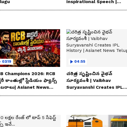
lugu
Inspirational Speech |
Asianet News Telugu
03:19
04:55
B Champions 2026: RCB
చరిత్ర సృష్టించిన వైభవ్
్టరీ కాంతుల్లో స్టేడియం ఫ్యాన్స్
సూర్యవంశీ | Vaibhav
బరాలు| Asianet News
Suryavanshi Creates IPL
lugu
History | Asianet News
Telugu