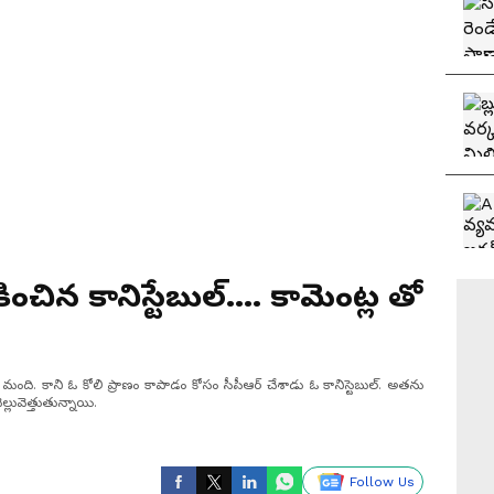
కించిన కానిస్టేబుల్.... కామెంట్ల తో
ంది. కాని ఓ కోలి ప్రాణం కాపాడం కోసం సీపీఆర్ చేశాడు ఓ కానిస్టెబుల్. అతను
్లువెత్తుతున్నాయి.
Follow Us