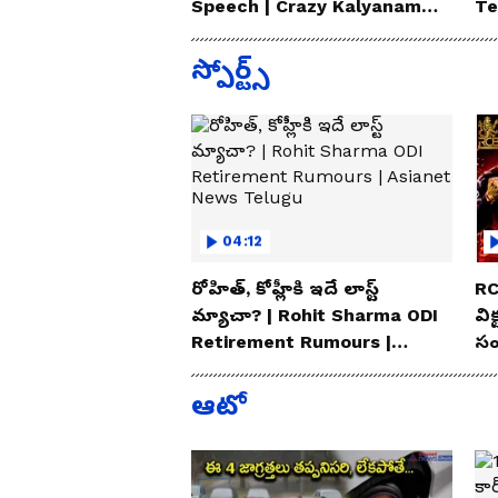
Speech | Crazy Kalyanam
Te
Teaser Launch Event
స్పోర్ట్స్
04:12
రోహిత్, కోహ్లీకి ఇదే లాస్ట్
RC
మ్యాచా? | Rohit Sharma ODI
విక
Retirement Rumours |
సం
Asianet News Telugu
Te
ఆటో