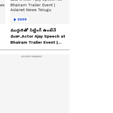
03:09
ు
ముగ్గురితో సిట్టింగ్ ఉంటేనే
మజా..Actor Ajay Speech at
Bhairam Trailer Event |
Asianet News Telugu