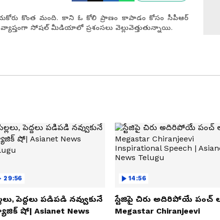
ుకోరు కొంత మంది. కాని ఓ కోలి ప్రాణం కాపాడం కోసం సీపీఆర్
NO
 వ్యాప్తంగా సోషల్ మీడియాలో ప్రశంసలు వెల్లువెత్తుతున్నాయి.
29:56
14:56
్లలు, పెద్దలు పడిపడి నవ్వుకునే
స్టేజిపై చిరు అదిరిపోయే పంచ్ ల
యాజిక్ షో| Asianet News
Megastar Chiranjeevi