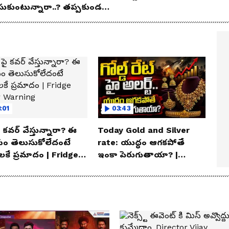
సుకుంటున్నారా..? తప్పకుండ
విషయాలు తెలుసుకోండి..!
:01
03:43
 పై కవర్ వేస్తున్నారా? ఈ
Today Gold and Silver
ం తెలుసుకోలేదంటే
rate: యుద్ధం ఆగకపోతే
ాలకే ప్రమాదం | Fridge
ఇంకా పెరుగుతాయా? |
r Warning
Asianet News Telugu