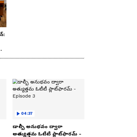
న్:
రూ
04:37
డాల్బీ అనుభవం ద్వారా
అత్యుత్తమ ఓటీటీ ప్లాట్‌ఫారమ్ -