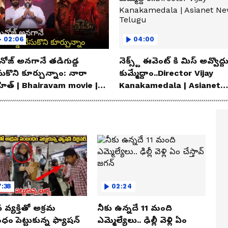
02:06
04:00
ోజ్ అనగానే తడిగుడ్డ
నెక్స్ట్ ఈవెంట్ కి మిస్ అవ్వొద్ద
సుకొని కూర్చున్నాం: నారా
కుమ్మేద్దాం..Director Vijay
హిత్ | Bhairavam movie |
Kanakamedala | Asianet
ianet News Telugu
News Telugu
:38
02:24
న వ్యక్తితో అక్రమ
నీకు ఉన్నదే 11 మంది
ం పెట్టుకున్న ఫ్యాషన్
ఎమ్మెల్యేలు.. ఢిల్లీ వెళ్లి ఏం