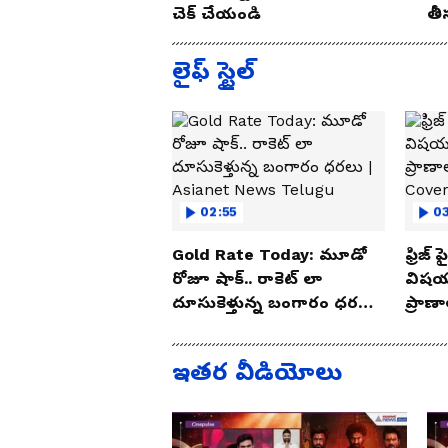
చెక్ చేయండి
తీ
ఈ 
లైఫ్ స్టైల్
02:55
03
Gold Rate Today: మూడో
ఫ్రిజ్
రోజూ షాక్.. రాకెట్ లా
విషయ
దూసుకెళ్తున్న బంగారం ధరలు
ప్రాణ
| Asianet News Telugu
Cove
ఇతర వీడియోలు