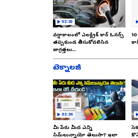
02:32
వర్షాకాలంలో ఎలక్ట్రిక్ కార్ ఓనర్స్
10 
తప్పకుండ తీసుకోవలిసిన
కార
జాగ్రత్తలు...
టెక్నాలజీ
02:34
మీ పేరు మీద ఎన్ని
సె
సిమ్‌లున్నాయో తెలుసా? ఇలా
కొ