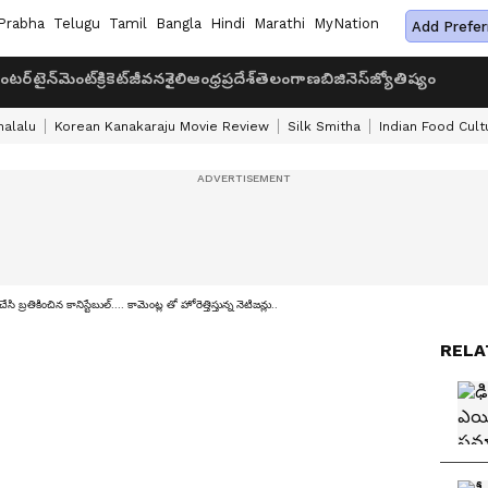
Prabha
Telugu
Tamil
Bangla
Hindi
Marathi
MyNation
Add Prefer
ంటర్‌టైన్‌మెంట్
క్రికెట్
జీవనశైలి
ఆంధ్రప్రదేశ్
తెలంగాణ
బిజినెస్
జ్యోతిష్యం
halalu
Korean Kanakaraju Movie Review
Silk Smitha
Indian Food Cult
చేసి బ్రతికించిన కానిస్టేబుల్.... కామెంట్ల తో హోరెత్తిస్తున్న నెటిజన్లు..
RELA