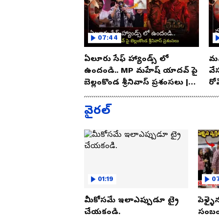
07:44
ఏలూరు సేఫ్ హ్యాండ్స్ లో
మన
ఉందండి.. MP మహేష్ యాదవ్ పై
వే
బెల్లంకొండ శ్రీనివాస్ ప్రశంసలు |
రో
Asianet Telugu
As
వైరల్
01:19
07
మీకోసమే ఇలాఎప్పుడూ ట్రై
పెళ్ళై
చేయకండి.
సంబంధ