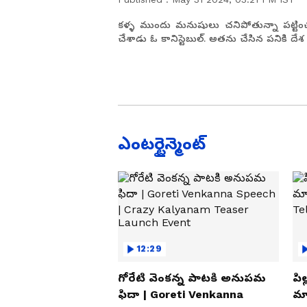
కళ్ళ ముందు మనుషులు చనిపోతున్నా పట్టించ
చేశాడు ఓ కానిస్టెబుల్. అతను చేసిన పనికి దేశ
ఎంటర్టైన్మెంట్
12:29
గోరేటి వెంకన్న పాటకి అనుపమ
పిల
ఫిదా | Goreti Venkanna
మ్