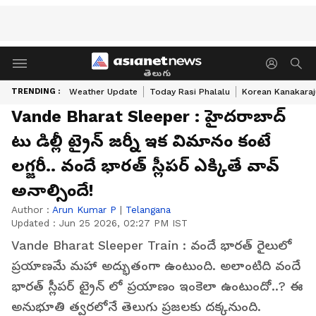
తెలుగు
TRENDING :
Weather Update
Today Rasi Phalalu
Korean Kanakaraj
Vande Bharat Sleeper : హైదరాబాద్
టు డిల్లీ ట్రైన్ జర్నీ ఇక విమానం కంటే
లగ్జరీ.. వందే భారత్ స్లీపర్ ఎక్కితే వావ్
అనాల్సిందే!
Author :
Arun Kumar P
|
Telangana
Updated :
Jun 25 2026, 02:27 PM IST
Vande Bharat Sleeper Train : వందే భారత్ రైలులో
ప్రయాణమే మహా అద్భుతంగా ఉంటుంది. అలాంటిది వందే
భారత్ స్లీపర్ ట్రైన్ లో ప్రయాణం ఇంకెలా ఉంటుందో..? ఈ
అనుభూతి త్వరలోనే తెలుగు ప్రజలకు దక్కనుంది.