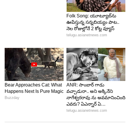
చాపుకోవడానికి సాధారణ రైళ్ల కంటే ఎక్కువ స్థలం
(Legroom) ఉంటుంది.
4
6