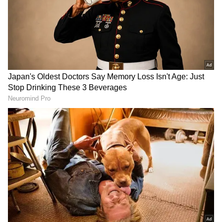
దేశవ్యాప్తంగా అనేక నగరాలను అనుసంధానం చేస్తూ ఈ
వందే భారత్ స్లీపర్ ట్రైన్స్ నడపనున్నట్లు ఇండియన్ రైల్వేస్
ప్రకటించింది. ఈ క్రమంలోనే తెలంగాణ రాజధాని
హైదరాబాద్ నుండి దేశ రాజధాని న్యూడిల్లీకి కూడా ఓ వందే
భారత్ స్లీపర్ నడిపేందుకు కేంద్రం గ్రీన్ సిగ్నల్ ఇచ్చింది.
అంటే త్వరలోనే తెలుగు ప్రజలకు వందేభారత్ స్లీపర్ జర్నీ
అందుబాటులోకి రానుందన్నమాట. ఈ ట్రైన్ లో జర్నీ
విమాన ప్రయాణంకంటే లగ్జరీగా ఉంటుందనే ప్రచారం ఉంది..
మరి వందే భారత్ స్లీపర్ లో ఎలాంటి సదుపాయాలు
ఉంటాయో చూద్దాం.
గూగుల్‌లో ఆసక్తికరమైన సమాచారం కోసం ఏసియానెట్ తెలుగు
ను మీ ఫ్రిఫర్డ్ సోర్స్ గా ఎంచుకోండి