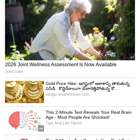
మీరు ఎక్కేలోపే వందే భారత్ ట్రైన్ డోర్లు క్లోజ్
అయితే... ఏం చేయాలో తెలుసా..?
India First Vande Bharat Sleeper Train: వందే
భారత్ స్లీపర్ లోపల ఎలా ఉంటుందో తెలుసా? |
Asianet Telugu
3
6
Image Credit :
Getty
వందే భారత్ స్లీపర్ లో శబ్దం లేకుండా కంఫర్ట్ జర్నీ
రైలు అనగానే మనకు ముందుగా గుర్తుకువచ్చేది దాని