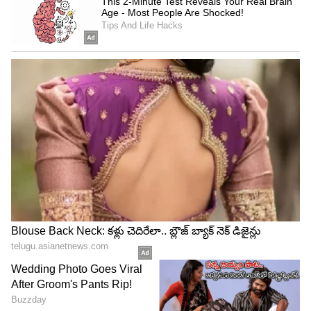
శబ్దమే... ఇది ప్రయాణికులకు ఇబ్బంది పెడుతుంటుంది.
ముఖ్యంగా రాత్రి సమయంలో వేగంగా వెళ్లే రైలు సౌండ్ కు
చాలామందికి నిద్రపట్టదు. అయితే వందే భారత్ స్లీపర్ ట్రైన్
లో ఈ సమస్య ఉండదు... ప్రయాణికులకు ఎలాంటి శబ్దాలు
వినపడకుండా ‘నాయిస్ ఇన్సులేషన్’ సాంకేతికతను
ఉపయోగించారు. దీనివల్ల ప్రయాణికులు హాయిగా
నిద్రపోవచ్చు.
ఇక సాధారణ రాజధాని, ఎక్స్‌ప్రెస్ రైళ్లతో పోలిస్తే వందే
భారత్ స్లీపర్‌లో సీట్లు, బర్త్‌ల కంఫర్ట్ నెక్ట్స్ లెవల్‌లో
ఉంటుంది. బర్త్‌లపై ప్రయాణికులు పడుకున్నప్పుడు ఎంతో
హాయిగా ఉండేలా ఎక్స్‌ట్రా ఫోమ్ కుషనింగ్‌ను అందించారు.
అలాగే సాధారణ రైళ్లలో మాదిరిగా కాకుండా అప్పర్ బెర్త్‌ పైకి
ఎక్కడానికి ప్రత్యేకంగా డిజైన్ చేసిన మెట్లను (Ladders)
ఏర్పాటు చేశారు. ప్రతి బర్త్ దగ్గర లగేజీ పెట్టుకోవడానికి, కాళ్లు