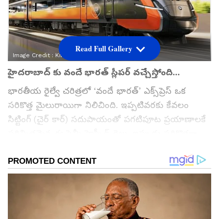
Read Full Gallery
Image Credit :
Kinet Railway Solutions
హైదరాబాద్ కు వందే భారత్ స్లీపర్ వచ్చేస్తోంది...
భారతీయ రైల్వే చరిత్రలో ‘వందే భారత్’ ఎక్స్‌ప్రెస్ ఒక
సరికొత్త మైలురాయిగా నిలిచింది. ఇప్పటివరకు కేవలం
సిట్టింగ్ (చైర్ కార్) సదుపాయంతో పగటిపూట ప్రయాణాలకే
పరిమితమైన ఈ సెమీ హైస్పీడ్ రైలు, ఇప్పుడు సరికొత్తగా
‘స్లీపర్’ వెర్షన్‌లో పట్టాలెక్కేందుకు సిద్ధమైంది. సుదూర
ప్రాంతాలకు రాత్రి వేళల్లో ప్రయాణించే వారి కోసం అత్యంత
విలాసవంతమైన, సురక్షితమైన సదుపాయాలతో ఈ వందే
భారత్ స్లీపర్ రైళ్లను రూపకల్పన చేశారు. ఇప్పటికే కలకత్తా,
గౌహతి నగరాల మధ్య ఈ స్లీపర్ ప్రయాణిస్తుండగా త్వరలోనే
తెలుగు రాష్ట్రాల్లో కూత పెట్టనుంది.