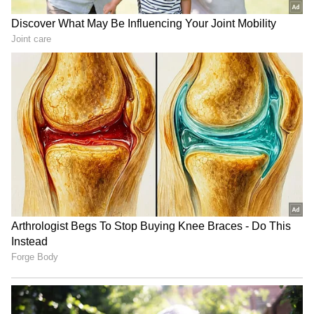
లగ్జరీ హోటల్ రూమ్‌ లోకి వెళ్లిన ఫీలింగ్ కలుగుతుంది.
ప్రయాణికుల భద్రత, సౌకర్యాన్ని దృష్టిలో పెట్టుకుని ఎన్నో
కొత్త ఫీచర్లను ఇందులో చేర్చారు. ముఖ్యంగా బయటినుండి
కోచ్‌లలోకి ప్రవేశించేందుకు, రైలు లోనే ఒక కోచ్ నుండి మరో
కోచ్‌కి వెళ్లేందుకు సెన్సార్‌తో పనిచేసే ఆటోమేటిక్ డోర్లను
ఏర్పాటు చేశారు.
సీసీటీవీ కెమెరాలతో పాటు భద్రతా వ్యవస్థలు, డిజిటల్
ఇన్ఫర్మేషన్ స్క్రీన్లు, కొత్తరకం టాయిలెట్లు, మెరుగైన బెర్త్
డిజైన్, ఎక్కువ ప్రైవసీ కోసం స్లైడింగ్ డోర్లతో కూడిన
క్యాబిన్లు ఈ ట్రైన్ ప్రత్యేకతలు. అంతేకాదు పై బెర్త్‌లకు
ఎక్కడానికి మరింత సురక్షితంగా, సౌకర్యవంతంగా ఉండేలా
మెట్లు కూడా ఏర్పాటు చేశారు.
Related Articles