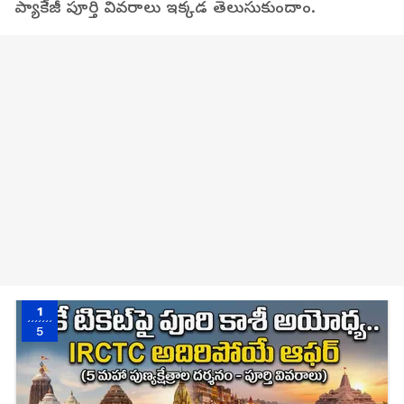
ప్యాకేజీ పూర్తి వివరాలు ఇక్కడ తెలుసుకుందాం.
1
5