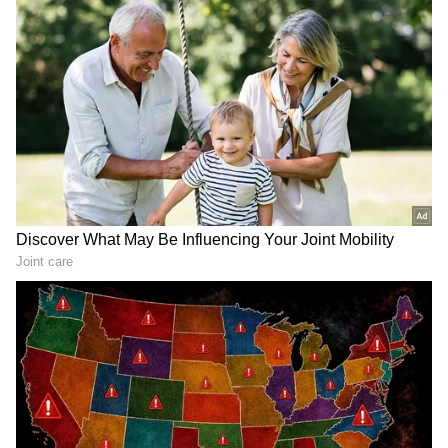
Related Articles
Telangana New Airports: హైదరాబాద్ వెళ్లక్కర్లేదు..
తెలంగాణలో మరో 3 జిల్లాలకు ఎయిర్‌పోర్ట్‌లు.. ఈ
ప్రాంతాల రూపురేఖలు ఛేంజ్
Bonalu Potharaju Story: అసలు ఎవరీ
పోతురాజు? బోనాల జాతరలో కొరడా దెబ్బల
రహస్యం ఇదే !
3
5
Image Credit :
Asianet News