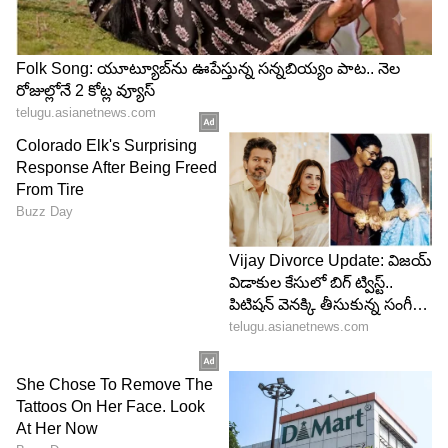
Image Credit :
Gemini AI
ప్యాకేజీ ధరలు, క్లాస్ వివరాలు
ఈ భక్తి యాత్రలో బడ్జెట్‌ను బట్టి మూడు రకాల క్లాస్‌లను
అందుబాటులో ఉంచారు. ఎకానమీ క్లాస్ (స్లీపర్), స్టాండర్డ్
క్లాస్ (3AC), మరో స్టాండర్డ్ క్లాస్ (2AC) ఆప్షన్స్ ఉన్నాయి.
• స్టాండర్డ్ (3AC): ఒకరికి రూ. 24,200/-
• ఎకానమీ (SL): ఒకరికి రూ. 40,100/-
• స్టాండర్డ్ (2AC): ఒకరికి రూ. 49,500/-
ప్యాకేజీ ధరలోనే రైలు ప్రయాణం, ప్యూర్ వెజిటేరియన్
బ్రేక్‌ఫాస్ట్, లంచ్, డిన్నర్ కవర్ అవుతాయి. స్లీపర్ క్లాస్ వారికి
నాన్ ఏసీ బడ్జెట్ హోటళ్లలో, ఏసీ క్లాస్ వారికి ఏసీ బడ్జెట్
హోటళ్లలో ట్విన్/ట్రిపుల్ షేరింగ్ బేసిస్‌పై బస కల్పిస్తారు.