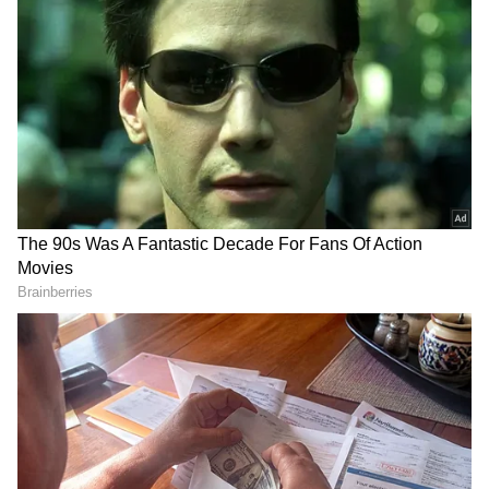
Image Credit :
Asianet News
ఏయే క్షేత్రాలను సందర్శించవచ్చు?
ఈ 13 రోజుల టూర్‌లో భక్తులు దేశంలోని ప్రముఖ
ఆధ్యాత్మిక కేంద్రాలను కవర్ చేయవచ్చు. పూరిలో జగన్నాథ
ఆలయం, కోణార్క్ సూర్య దేవాలయం, లింగరాజ్ ఆలయం,
పూరి బీచ్‌లను సందర్శిస్తారు. గౌహతిలో ప్రసిద్ధ కామాఖ్య
దేవి ఆలయాన్ని దర్శించుకోవచ్చు. ఇక బోధ్‌గయలో విష్ణుపద్
ఆలయం, మా సర్వ మంగళ గౌరీ శక్తిపీఠం, బిగ్ బుద్ధ,
మహాబోధి టెంపుల్‌కు తీసుకెళ్తారు. వారణాసిలో కాశీ
విశ్వనాథ ఆలయం, అన్నపూర్ణ ఆలయ దర్శనంతో పాటు
గంగా హారతిని వీక్షించవచ్చు. చివరిగా అయోధ్యలో రామ్
జన్మభూమి ఆలయం, హనుమాన్ గడిలను సందర్శించేలా