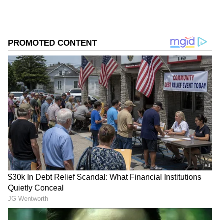
గూగుల్‌లో ఆసక్తికరమైన సమాచారం కోసం ఏసియానెట్ తెలుగు
ను మీ ఫ్రిఫర్డ్ సోర్స్ గా ఎంచుకోండి
2
5