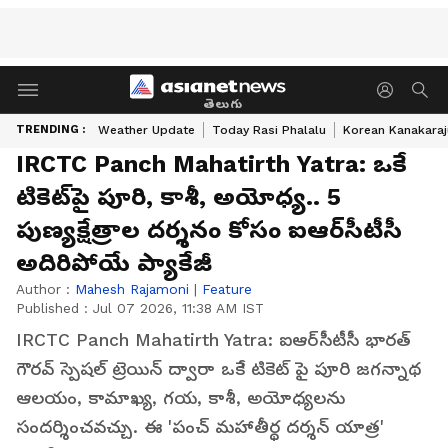
తెలుగు
TRENDING :
Weather Update
Today Rasi Phalalu
Korean Kanakaraj
IRCTC Panch Mahatirth Yatra: ఒకే
టికెట్‌పై పూరి, కాశీ, అయోధ్య.. 5
పుణ్యక్షేత్రాల దర్శనం కోసం ఐఆర్‌సీటీసీ
అదిరిపోయే ప్యాకేజీ
Author :
Mahesh Rajamoni
|
Feature
Published :
Jul 07 2026, 11:38 AM IST
IRCTC Panch Mahatirth Yatra: ఐఆర్‌సీటీసీ భారత్
గౌరవ్ స్పెషల్ ట్రెయిన్ ద్వారా ఒకే టికెట్ పై పూరి జగన్నాథ
ఆలయం, కామాఖ్య, గయ, కాశీ, అయోధ్యలను
సందర్శించవచ్చు. ఈ 'పంచ్ మహాతీర్థ దర్శన్ యాత్ర'