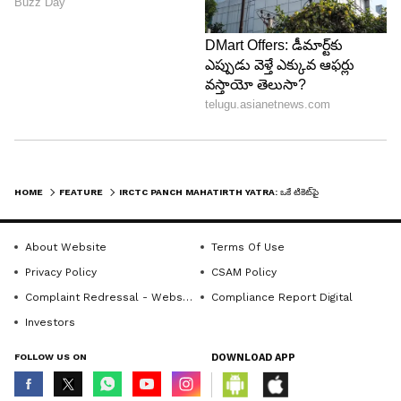
అలాగే లోకల్ సైట్ సీయింగ్ కోసం నాన్-ఏసీ బస్సులు
ఉంటాయి. రోజుకు రెండు వాటర్ బాటిళ్లు, ట్రావెల్
ఇన్సూరెన్స్, రైలులో సెక్యూరిటీ స్టాఫ్, అనౌన్స్‌మెంట్ల కోసం
టూర్ ఎస్కార్ట్ సేవలు ఉచితంగా అందిస్తారు.
5
5
HOME
FEATURE
IRCTC PANCH MAHATIRTH YATRA: ఒకే టికెట్‌పై పూరి, కాశీ, అయోధ్య.. 5 పుణ్యక్షేత్రాల దర్శనం కోసం ఐఆర్‌సీటీసీ అదిరిపోయే ప్యాకేజీ
About Website
Terms Of Use
Privacy Policy
CSAM Policy
Complaint Redressal - Website
Compliance Report Digital
Image Credit :
Gemini
Investors
ముఖ్యమైన నిబంధనలు, బుకింగ్ వివరాలు
FOLLOW US ON
DOWNLOAD APP
ఈ టూర్ రాజ్‌కోట్ నుంచి ప్రారంభం కానుంది. మొత్తం 12
రాత్రులు, 13 రోజుల పాటు సాగే ఈ లాంగ్ అండ్ డివైన్ జర్నీ