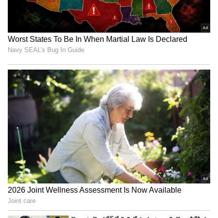
బోర్డింగ్ పాయింట్లు, ప్రయాణ షెడ్యూల్ వివరాలు ఇవే
ఈ స్పెషల్ ట్రెయిన్ ఎక్కడానికి, దిగడానికి రైల్వే శాఖ పలు
స్టేషన్లను కేటాయించింది. రాజ్‌కోట్, సురేంద్ర నగర్,
విరామ్‌గామ్, సబర్మతి జంక్షన్, నడియాడ్, ఆనంద్,
ఛాయాపురి, గోద్రా, దాహోద్, రత్లాం, ఉజ్జయిని, అండ్ సంత్
హీర్దారామ్ నగర్ స్టేషన్ల నుంచి భక్తులు ఈ రైలును
ఎక్కవచ్చు లేదా దిగవచ్చు. ఆగస్టు 29న రాజ్‌కోట్‌లో టూర్
ప్రారంభమవుతుంది. ఆగస్టు 31న పూరి చేరుకుంటారు.
అక్కడ రెండు రోజులు గడిపిన తర్వాత, సెప్టెంబర్ 3న
గౌహతి చేరుకుని కామాఖ్య దేవిని దర్శించుకుంటారు.
సెప్టెంబర్ 5న గయకు, సెప్టెంబర్ 7న వారణాసికి
చేరుకుంటారు. సెప్టెంబర్ 8న అయోధ్య రామయ్యను
దర్శించుకుని తిరుగు ప్రయాణం అవుతారు. సెప్టెంబర్ 10న
రైలు తిరిగి రాజ్‌కోట్ చేరుకోవడంతో టూర్ ముగుస్తుంది.