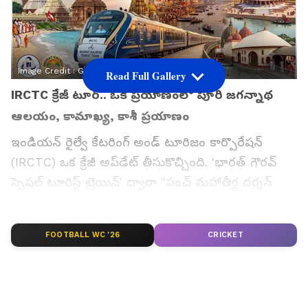
Image Credit :
Gemini
Read Full Gallery
IRCTC క్రేజీ టూర్.. ఒకే ప్రయాణంలో పూరి జగన్నాథ
ఆలయం, కామాఖ్య, కాశీ ప్రయాణం
ఇండియన్ రైల్వే కేటరింగ్ అండ్ టూరిజం కార్పొరేషన్
(IRCTC) ఒక క్రేజీ అప్‌డేట్ తీసుకొచ్చింది. 'భారత్ గౌరవ్
స్పెషల్ టూరిస్ట్ ట్రెయిన్' ద్వారా "పంచ్ మహాతీర్థ దర్శన్
యాత్ర" పేరుతో ఒక అద్భుతమైన టూర్ ప్యాకేజీని
ప్రకటించింది. ఈ ప్యాకేజీలో భాగంగా పూరి జగన్నాథ
FOOTBALL WC '26
CRICKET
ఆలయం, కామాఖ్య టెంపుల్, గయ, వారణాసి కాశీ విశ్వేశ్వర
స్వామి, అయోధ్య వంటి దేశంలోని అత్యంత పవిత్రమైన
ఐదు మహా పుణ్యక్షేత్రాలను సందర్శించవచ్చు.