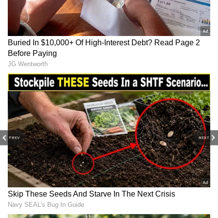
రూట్ మ్యాప్ డిజైన్ చేశారు.
PREV
NEXT