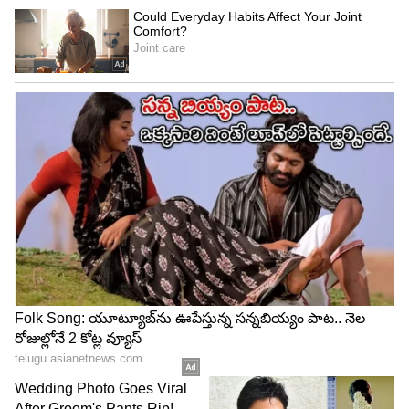
4
5
Image Credit :
Gemini
ఫైనల్ రిజర్వేషన్ చార్ట్ ఎప్పుడు విడుదల చేస్తారు?
మొదటి చార్ట్ తర్వాత రైల్వేలు మరోసారి తుది రిజర్వేషన్
చార్ట్‌ను విడుదల చేస్తాయి. దీనినే ఫైనల్ రిజర్వేషన్ చార్ట్
అని పిలుస్తారు. రైల్వే అధికారుల ప్రకారం, రైలు బయలుదేరే