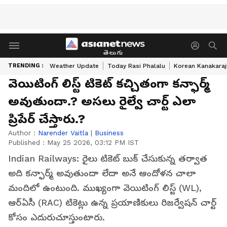
తెలుగు
TRENDING :
Weather Update
Today Rasi Phalalu
Korean Kanakaraj
వెయిటింగ్ లిస్ట్ టికెట్ క‌చ్చితంగా క‌న్ఫార్మ్
అవుతుందా.? అస‌లు రైల్వే చార్ట్ ఎలా
ప్రిపేర్ చేస్తారు.?
Author :
Narender Vaitla
|
Business
Published :
May 25 2026, 03:12 PM IST
Indian Railways: రైలు టికెట్ బుక్ చేసుకున్న తర్వాత
అది క‌న్ఫార్మ్‌ అవుతుందా లేదా అనే ఆందోళన చాలా
మందిలో ఉంటుంది. ముఖ్యంగా వెయిటింగ్ లిస్ట్ (WL),
ఆర్‌ఏసీ (RAC) టికెట్లు ఉన్న ప్రయాణికులు రిజర్వేషన్ చార్ట్
కోసం ఎదురుచూస్తుంటారు.