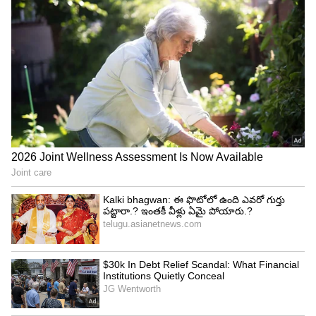
బయలుదేరే రైళ్లు, అలాగే అర్థరాత్రి 12:00 నుంచి ఉదయం
5:00 గంటల వరకు బయలుదేరే రైళ్లకు మొదటి చార్ట్‌ను
రైలు బయలుదేరే సమయానికి కనీసం 10 గంటల ముందు
సిద్ధం చేస్తారు. ఈ విధానం వల్ల ప్రయాణికులు తమ టికెట్
కన్ఫర్మేషన్ వివరాలను ముందుగానే తెలుసుకునే
వీలుంటుంది. ముఖ్యంగా వెయిటింగ్ లిస్ట్‌లో ఉన్నవారికి ఇది
ఉపయోగకరంగా ఉంటుంది.