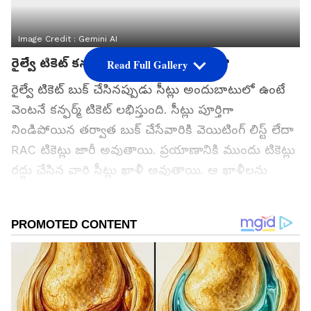
Image Credit :
Gemini AI
రైల్వే టికెట్ కన్ఫర్మేషన్ ఎలా జరుగుతుంది?
Read Full Gallery
రైల్వే టికెట్ బుక్ చేసినప్పుడు సీట్లు అందుబాటులో ఉంటే
వెంటనే కన్ఫర్మ్ టికెట్ లభిస్తుంది. సీట్లు పూర్తిగా
నిండిపోయిన తర్వాత బుక్ చేసేవారికి వెయిటింగ్ లిస్ట్ లేదా
RAC టికెట్లు జారీ అవుతాయి. ప్రయాణానికి ముందు టికెట్లు
రద్దు చేసిన వారి సీట్లు ఖాళీ అవుతాయి. ఆ ఖాళీలను
వెయిటింగ్ లిస్ట్, RAC ప్రయాణికులకు కేటాయిస్తారు. ఈ
ప్రక్రియ రిజర్వేషన్ చార్ట్ తయారీ సమయంలో జరుగుతుంది.
చార్ట్ విడుదలైన తర్వాత టికెట్ తుది స్థితి ప్రయాణికుడికి
తెలుస్తుంది.
గూగుల్‌లో ఆసక్తికరమైన సమాచారం కోసం ఏసియానెట్ తెలుగు
ను మీ ఫ్రిఫర్డ్ సోర్స్ గా ఎంచుకోండి