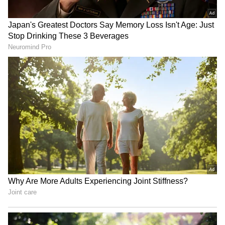
Car Tyres: టైర్లు నలుపు రంగులోనే ఎందుకు
ఉంటాయి.? వేరే కలర్‌లో ఎందుకు ఉండవో
ఆలోచించారా.?
ఇక‌పై ప‌దే ప‌దే బ్యాట‌రీలు కొనాల్సిన ప‌నిలేదు.. టైప్‌సీ
ఛార్జ‌ర్‌తో ఛార్జింగ్ చేసుకునే సెల్స్ వ‌చ్చేశాయ్‌
3
5
Image Credit :
Gemini
ఇతర రైళ్లకు చార్ట్ తయారీ సమయం ఎలా ఉంటుంది?
మధ్యాహ్నం 2:01 గంటల నుంచి రాత్రి 11:59 గంటల వరకు