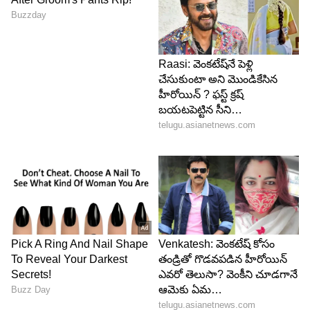
సమయానికి సుమారు 30 నిమిషాల ముందు ఈ ఫైనల్ చార్ట్
సిద్ధమవుతుంది. చివరి నిమిషంలో జరిగిన టికెట్ రద్దులు,
ఖాళీ బెర్త్‌ల వివరాలు ఇందులో పొందుపరుస్తారు. ఫైనల్
చార్ట్ విడుదలైన తర్వాతే ప్రయాణికుడి టికెట్ తుది స్థితి
పూర్తిగా ఖరారవుతుంది.
5
5
Image Credit :
Getty
ఫైనల్ చార్ట్‌లో వెయిటింగ్, RAC ప్రయాణికులకు ఎలా
బెర్త్‌లు కేటాయిస్తారు?