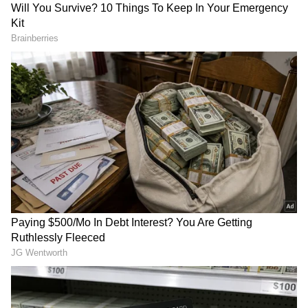
Image Credit :
X
మొదటి రిజర్వేషన్ చార్ట్ ఎప్పుడు సిద్ధమవుతుంది?
రైల్వే మంత్రిత్వ శాఖ 2025 డిసెంబర్ 12న విడుదల చేసిన
తాజా మార్గదర్శకాల ప్రకారం మొదటి రిజర్వేషన్ చార్ట్
తయారీ సమయాల్లో మార్పులు చేసింది. ఉదయం 5:01
గంటల నుంచి మధ్యాహ్నం 2:00 గంటల మధ్య బయలుదేరే
రైళ్లకు, మొదటి రిజర్వేషన్ చార్ట్‌ను సాధ్యమైనంత వరకు
మునుపటి రోజు రాత్రి 8 గంటలకల్లా సిద్ధం చేస్తారు. దీంతో
దూర ప్రాంతాల నుంచి ప్రయాణించే వారు తమ టికెట్ స్థితిని
ముందుగానే తెలుసుకుని ప్రయాణ ప్రణాళిక
రూపొందించుకునే అవకాశం ఉంటుంది.