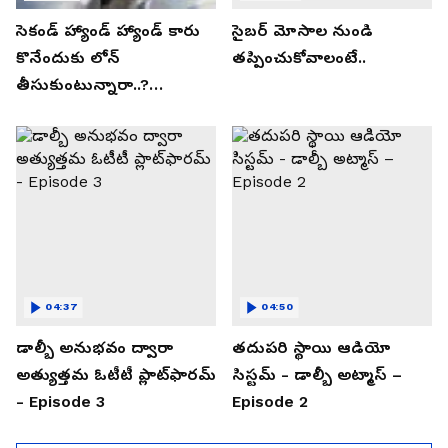
సెకండ్ హ్యాండ్ హ్యాండ్ కారు
సైబర్ మోసాల నుండి
కొనేందుకు లోన్
తప్పించుకోవాలంటే..
తీసుకుంటున్నారా..?
తప్పకుండ ఈ విషయాలు
తెలుసుకోండి..!
04:37
04:50
డాల్బీ అనుభవం ద్వారా
తదుపరి స్థాయి ఆడియో
అత్యుత్తమ ఓటీటీ ప్లాట్‌ఫారమ్
సిస్టమ్ - డాల్బీ అట్మాస్ –
- Episode 3
Episode 2