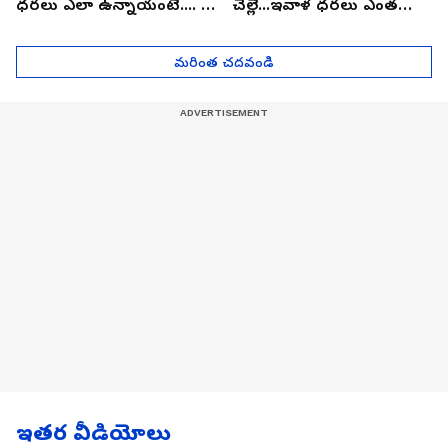
ధరలు ఎలా ఉన్నాయంటే.... |
చెల్లే...ఇవాళ ధరలు ఎంత
Asianet News Telugu
పెరిగాయో తెలుసా?
మరింత చదవండి
ఇతర వీడియోలు