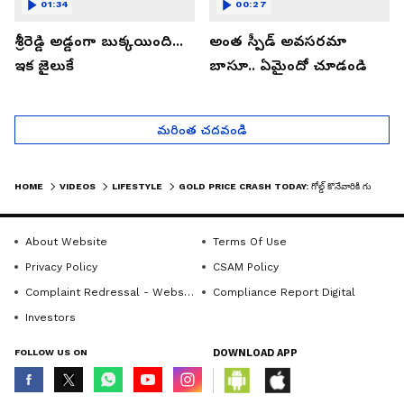
01:34
00:27
శ్రీరెడ్డి అడ్డంగా బుక్కయింది...
అంత స్పీడ్ అవసరమా
ఇక జైలుకే
బాసూ.. ఏమైందో చూడండి
మరింత చదవండి
HOME
VIDEOS
LIFESTYLE
GOLD PRICE CRASH TODAY: గోల్డ్ కొనేవారికి గుడ్ న్యూస్! పసిడి, వెండి ధరలు ఒక్కసారిగా పతనం
About Website
Terms Of Use
Privacy Policy
CSAM Policy
Complaint Redressal - Website
Compliance Report Digital
Investors
FOLLOW US ON
DOWNLOAD APP