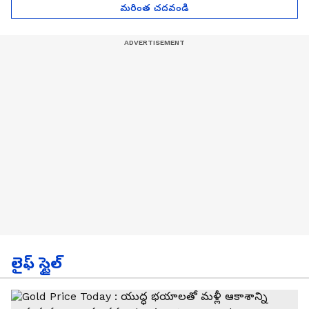
మరింత చదవండి
లైఫ్ స్టైల్