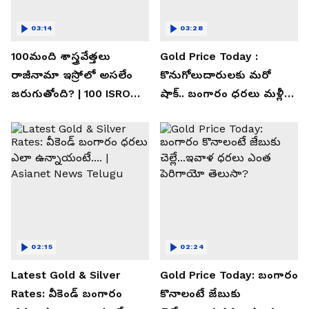
03:14
03:28
100మంది శాస్త్రవేత్తలు
Gold Price Today :
రాజీనామా ఇస్రోలో అసలేం
కొనుగోలుదారులకు మరో
జరుగుతోంది? | 100 ISRO
షాక్.. బంగారం ధరలు మళ్లీ
Scientists Resign!
పెరిగాయి.. | Asianet News
Telugu
02:15
02:24
Latest Gold & Silver
Gold Price Today: బంగారం
Rates: వీకెండ్ బంగారం
కొనాలంటే జేబుకు