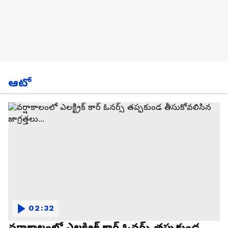
ఆటో
02:32
వర్షాకాలంలో ఎలక్ట్రిక్ కార్ ఓనర్స్ తప్పకుండ