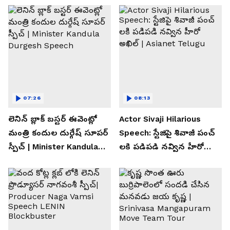
07:26
08:13
లెనిన్ బ్లాక్ బస్టర్ ఈవెంట్లో
Actor Sivaji Hilarious
మంత్రి కందుల దుర్గేష్ సూపర్
Speech: స్టేజిపై శివాజీ పంచ్
స్పీచ్ | Minister Kandula
లకి పడిపడి నవ్విన హీరో
Durgesh Speech
అఖిల్ | Asianet Telugu