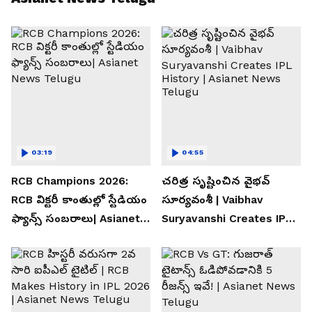
03:19
04:55
RCB Champions 2026:
చరిత్ర సృష్టించిన వైభవ్
RCB విక్టరీ కాంతుల్లో స్టేడియం
సూర్యవంశీ | Vaibhav
ఫ్యాన్స్ సంబరాలు| Asianet
Suryavanshi Creates IPL
News Telugu
History | Asianet News
Telugu