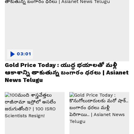
03:01
Gold Price Today : యుద్ధ భయాలతో మళ్లీ
ఆకాశాన్ని తాకుతున్న బంగారం ధరలు | Asianet
News Telugu