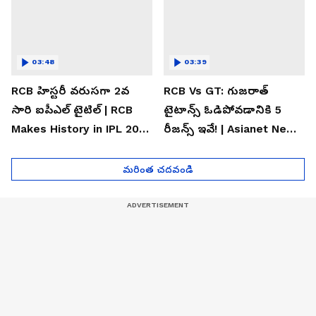
03:48
03:39
RCB హిస్టరీ వరుసగా 2వ
RCB Vs GT: గుజరాత్
సారి ఐపీఎల్ టైటిల్ | RCB
టైటాన్స్ ఓడిపోవడానికి 5
Makes History in IPL 2026
రీజన్స్ ఇవే! | Asianet News
| Asianet News Telugu
Telugu
మరింత చదవండి