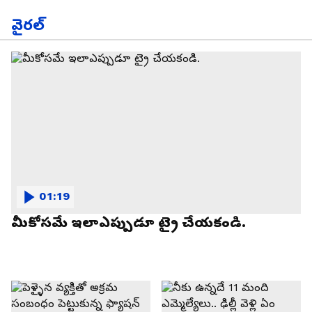
వైరల్
01:19
మీకోసమే ఇలాఎప్పుడూ ట్రై చేయకండి.