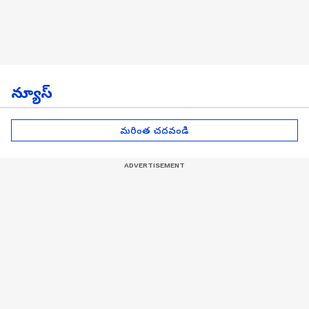
న్యూస్
మరింత చదవండి