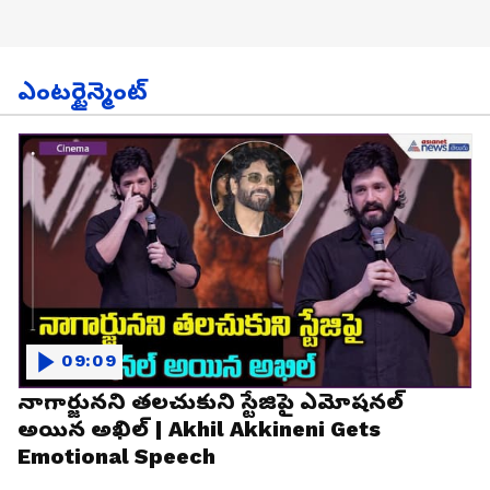
ఎంటర్టైన్మెంట్
09:09
నాగార్జునని తలచుకుని స్టేజిపై ఎమోషనల్
అయిన అఖిల్ | Akhil Akkineni Gets
Emotional Speech