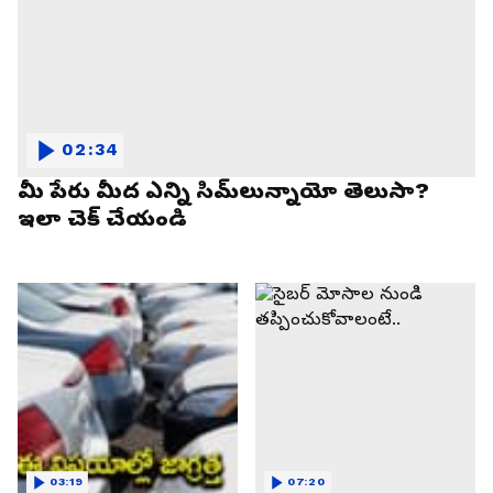
02:34
మీ పేరు మీద ఎన్ని సిమ్‌లున్నాయో తెలుసా?
ఇలా చెక్ చేయండి
03:19
07:20