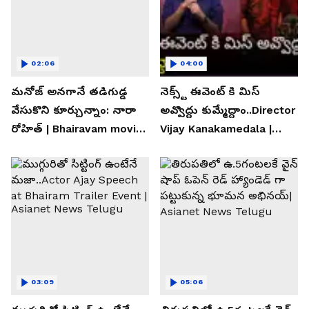
02:06
04:00
మనోజ్ అనగానే తడిగుడ్డ
నెక్స్ట్ ఈవెంట్ కి మిస్
వేసుకొని కూర్చున్నాం: నారా
అవ్వొద్దు కుమ్మేద్దాం..Director
రోహిత్ | Bhairavam movie |
Vijay Kanakamedala |
Asianet News Telugu
Asianet News Telugu
03:09
05:06