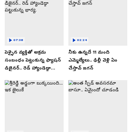
07:38
02:24
పెళ్ళైన వ్యక్తితో అక్రమ
నీకు ఉన్నదే 11 మంది
సంబంధం పెట్టుకున్న ఫ్యాషన్
ఎమ్మెల్యేలు.. ఢిల్లీ వెళ్లి ఏం
డిజైనర్.. రెడ్ హ్యాండెడ్గా
చేస్తావ్ జగన్
పట్టుకున్న భార్య.