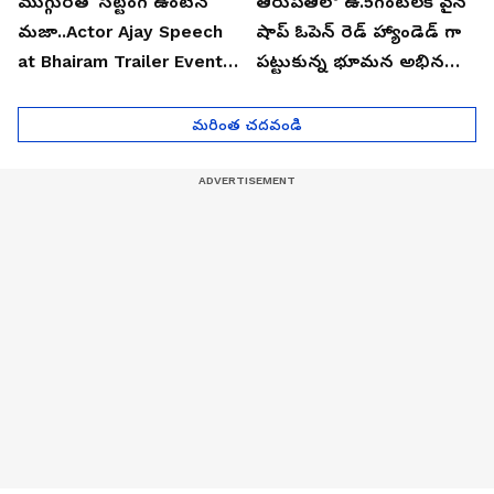
ముగ్గురితో సిట్టింగ్ ఉంటేనే
తిరుపతిలో ఉ.5గంటలకే వైన్
మజా..Actor Ajay Speech
షాప్ ఓపెన్ రెడ్ హ్యాండెడ్ గా
at Bhairam Trailer Event |
పట్టుకున్న భూమన అభినయ్|
Asianet News Telugu
Asianet News Telugu
మరింత చదవండి