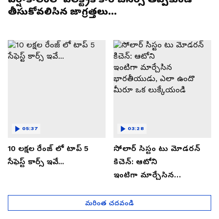
తీసుకోవలిసిన జాగ్రత్తలు...
05:37
03:28
10 లక్షల రేంజ్ లో టాప్ 5
సోలార్ సిస్టం టు మోడరన్
సేఫెస్ట్ కార్స్ ఇవే...
కిచెన్: ఆటోని
ఇంటిగా మార్చేసిన
భారతీయుడు, ఎలా ఉందొ
మీరూ ఒక లుక్కేయండి
మరింత చదవండి