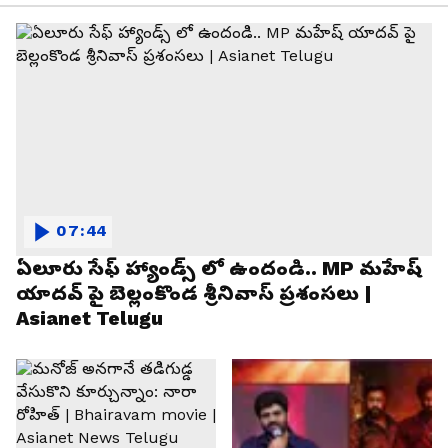
07:44
ఏలూరు సేఫ్ హ్యాండ్స్ లో ఉందండి.. MP మహేష్
యాదవ్ పై బెల్లంకొండ శ్రీనివాస్ ప్రశంసలు |
Asianet Telugu