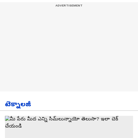
టెక్నాలజీ