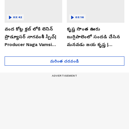
03:42
03:16
వంద కోట్ల క్లబ్ లోకి లెనిన్
కృష్ణ సొంత ఊరు
ప్రొడ్యూసర్ నాగవంశీ స్పీచ్|
బుర్రిపాలెంలో సందడి చేసిన
Producer Naga Vamsi
మనవడు జయ కృష్ణ |
Speech LENIN
Srinivasa Mangapuram
Blockbuster
Move Team Tour
మరింత చదవండి