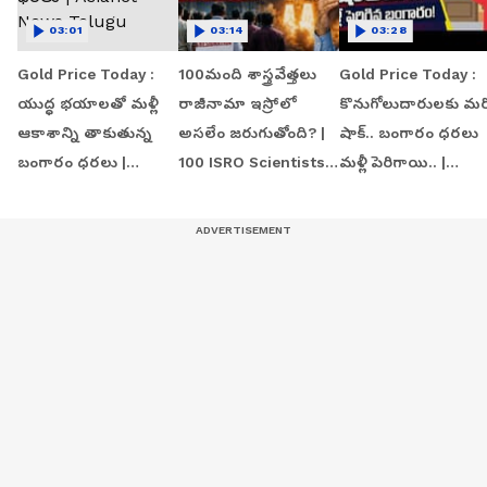
03:01
03:14
03:28
Gold Price Today :
100మంది శాస్త్రవేత్తలు
Gold Price Today :
యుద్ధ భయాలతో మళ్లీ
రాజీనామా ఇస్రోలో
కొనుగోలుదారులకు మర
ఆకాశాన్ని తాకుతున్న
అసలేం జరుగుతోంది? |
షాక్.. బంగారం ధరలు
బంగారం ధరలు |
100 ISRO Scientists
మళ్లీ పెరిగాయి.. |
Asianet News Telugu
Resign!
Asianet News Telu