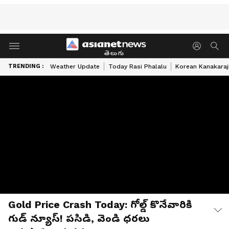
తెలుగు
TRENDING :
Weather Update
Today Rasi Phalalu
Korean Kanakaraj
Gold Price Crash Today: గోల్డ్ కొనేవారికి
గుడ్ న్యూస్! పసిడి, వెండి ధరలు