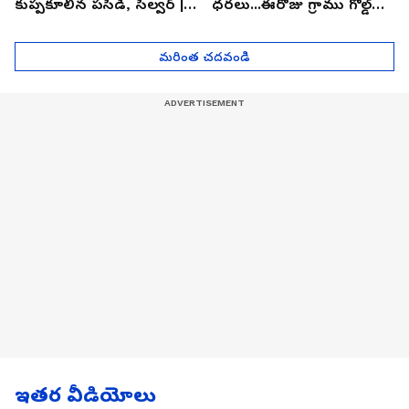
కుప్పకూలిన పసిడి, సిల్వర్ |
ధరలు...ఈరోజు గ్రాము గోల్డ్
Asianet News Telugu
ఎంతో తెలుసా? | Asianet
News Telugu
మరింత చదవండి
ఇతర వీడియోలు