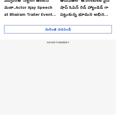
ముగ్గురితో సిట్టింగ్ ఉంటేనే
తిరుపతిలో ఉ.5గంటలకే వైన్
మజా..Actor Ajay Speech
షాప్ ఓపెన్ రెడ్ హ్యాండెడ్ గా
at Bhairam Trailer Event |
పట్టుకున్న భూమన అభినయ్|
Asianet News Telugu
Asianet News Telugu
మరింత చదవండి