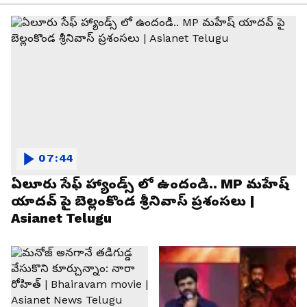
07:44
ఏలూరు సేఫ్ హ్యాండ్స్ లో ఉందండి.. MP మహేష్
యాదవ్ పై బెల్లంకొండ శ్రీనివాస్ ప్రశంసలు |
Asianet Telugu