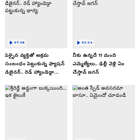
07:38
02:24
పెళ్ళైన వ్యక్తితో అక్రమ
నీకు ఉన్నదే 11 మంది
సంబంధం పెట్టుకున్న ఫ్యాషన్
ఎమ్మెల్యేలు.. ఢిల్లీ వెళ్లి ఏం
డిజైనర్.. రెడ్ హ్యాండెడ్గా
చేస్తావ్ జగన్
పట్టుకున్న భార్య.