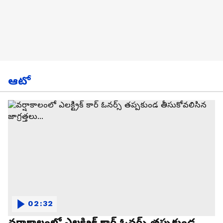
ఆటో
02:32
వర్షాకాలంలో ఎలక్ట్రిక్ కార్ ఓనర్స్ తప్పకుండ