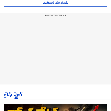
మరింత చదవండి
లైఫ్ స్టైల్