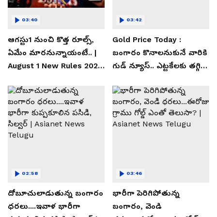
03:40
03:42
ఆగస్టు1 నుంచి కొత్త రూల్స్,
Gold Price Today :
ఏమేం మారనున్నాయంటే.. |
బంగారం కొనాలనుకునే వారికి
August 1 New Rules 2026
గుడ్ న్యూస్.. ఎట్టకేలకు తగ్గిన
| Asianet News Telugu
గోల్డ్ రేట్లు
02:58
03:46
దోబూచులాడుతున్న బంగారం
భారీగా పెరిగిపోతున్న
ధరలు....ఇవాళ భారీగా
బంగారం, వెండి