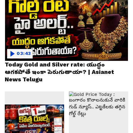
03:43
Today Gold and Silver rate: యుద్ధం
ఆగకపోతే ఇంకా పెరుగుతాయా? | Asianet
News Telugu