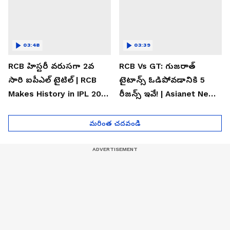
03:48
03:39
RCB హిస్టరీ వరుసగా 2వ
RCB Vs GT: గుజరాత్
సారి ఐపీఎల్ టైటిల్ | RCB
టైటాన్స్ ఓడిపోవడానికి 5
Makes History in IPL 2026
రీజన్స్ ఇవే! | Asianet News
| Asianet News Telugu
Telugu
మరింత చదవండి