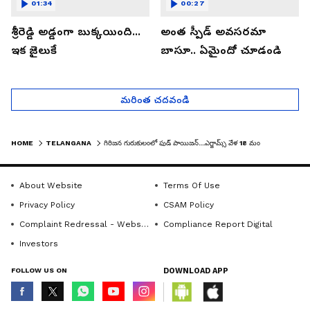
01:34
00:27
శ్రీరెడ్డి అడ్డంగా బుక్కయింది...
అంత స్పీడ్ అవసరమా
ఇక జైలుకే
బాసూ.. ఏమైందో చూడండి
మరింత చదవండి
HOME
TELANGANA
గిరిజన గురుకులంలో ఫుడ్ పాయిజన్...ఎగ్జామ్స్ వేళ 18 మంది అమ్మాయిల అస్వస్థత
About Website
Terms Of Use
Privacy Policy
CSAM Policy
Complaint Redressal - Website
Compliance Report Digital
Investors
FOLLOW US ON
DOWNLOAD APP