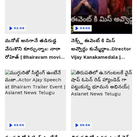
02:06
04:00
మనోజ్ అనగానే తడిగుడ్డ
నెక్స్ట్ ఈవెంట్ కి మిస్
వేసుకొని కూర్చున్నాం: నారా
అవ్వొద్దు కుమ్మేద్దాం..Director
రోహిత్ | Bhairavam movie |
Vijay Kanakamedala |
Asianet News Telugu
Asianet News Telugu
03:09
05:06