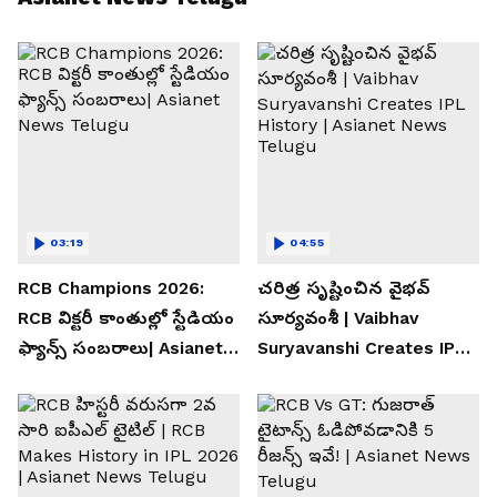
03:19
04:55
RCB Champions 2026:
చరిత్ర సృష్టించిన వైభవ్
RCB విక్టరీ కాంతుల్లో స్టేడియం
సూర్యవంశీ | Vaibhav
ఫ్యాన్స్ సంబరాలు| Asianet
Suryavanshi Creates IPL
News Telugu
History | Asianet News
Telugu