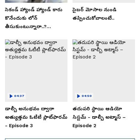
సెకండ్ హ్యాండ్ హ్యాండ్ కారు
సైబర్ మోసాల నుండి
కొనేందుకు లోన్
తప్పించుకోవాలంటే..
తీసుకుంటున్నారా..?
తప్పకుండ ఈ విషయాలు
తెలుసుకోండి..!
04:37
04:50
డాల్బీ అనుభవం ద్వారా
తదుపరి స్థాయి ఆడియో
అత్యుత్తమ ఓటీటీ ప్లాట్‌ఫారమ్
సిస్టమ్ - డాల్బీ అట్మాస్ –
- Episode 3
Episode 2