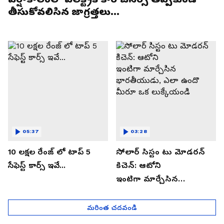
తీసుకోవలిసిన జాగ్రత్తలు...
05:37
03:28
10 లక్షల రేంజ్ లో టాప్ 5
సోలార్ సిస్టం టు మోడరన్
సేఫెస్ట్ కార్స్ ఇవే...
కిచెన్: ఆటోని
ఇంటిగా మార్చేసిన
భారతీయుడు, ఎలా ఉందొ
మీరూ ఒక లుక్కేయండి
మరింత చదవండి