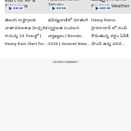
08:43
03:56
651:45
తెలుగు రాష్ట్రాలకు
భవిష్యవాణిలో మాతంగి
Heavy Rains:
వాతావరణశాఖ హెచ్చరిక
స్వర్ణలత సంచలన
హైదరాబాద్ లో దంచి
రానున్న 24 గంటల్లో |
వ్యాఖ్యలు | Bonalu
కొడుతున్న వర్షం ఏపీకి
Heavy Rain Alert for
2026 | Asianet News
పొంచి ఉన్న వరద
AP & Telangana
Telugu
ముప్పు | Andhra
Pradesh Weather