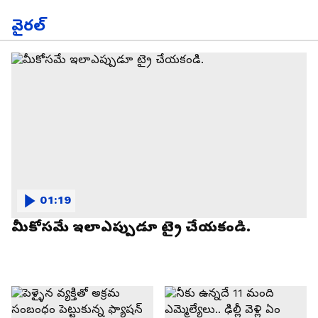
వైరల్
01:19
మీకోసమే ఇలాఎప్పుడూ ట్రై చేయకండి.