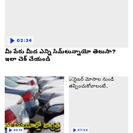
02:34
మీ పేరు మీద ఎన్ని సిమ్‌లున్నాయో తెలుసా?
ఇలా చెక్ చేయండి
03:19
07:20