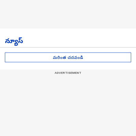
న్యూస్
మరింత చదవండి