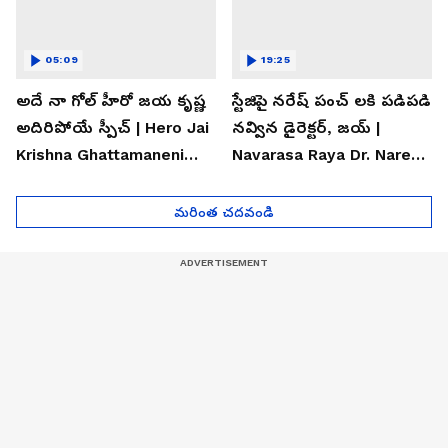
05:09
19:25
అదే నా గోల్ హీరో జయ కృష్ణ
స్టేజిపై నరేష్ పంచ్ లకి పడిపడి
అదిరిపోయే స్పీచ్ | Hero Jai
నవ్విన డైరెక్టర్, జయ్ |
Krishna Ghattamaneni
Navarasa Raya Dr. Naresh
Speech
VK Funny Speech
మరింత చదవండి