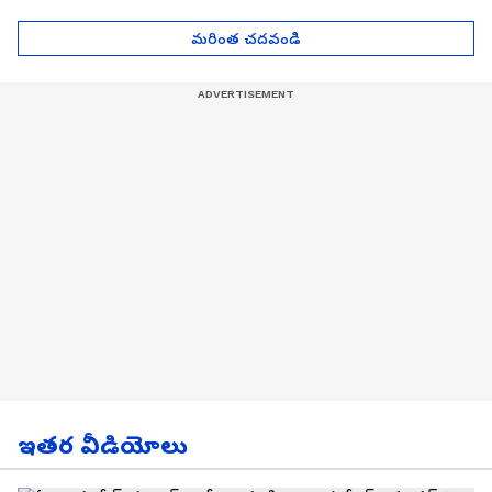
| Asianet News Telugu
గోల్డ్ రేట్లు
మరింత చదవండి
ఇతర వీడియోలు