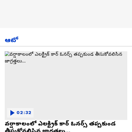
ఆటో
02:32
వర్షాకాలంలో ఎలక్ట్రిక్ కార్ ఓనర్స్ తప్పకుండ
తీసుకోవలిసిన జాగ్రత్తలు...