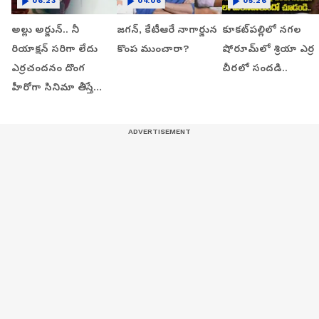
06:23
04:06
05:26
అల్లు అర్జున్.. నీ
జగన్, కేటీఆరే నాగార్జున
కూకట్‌పల్లిలో నగల
రియాక్షన్ సరిగా లేదు
కొంప ముంచారా?
షోరూమ్‌లో శ్రియా ఎర్ర
ఎర్రచందనం దొంగ
చీరలో సందడి..
హీరోగా సినిమా తీస్తే
టికెట్ రేట్లు పెంచుతారా?