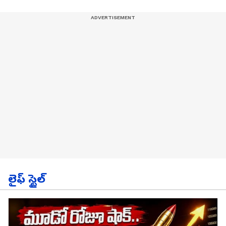
లైఫ్ స్టైల్