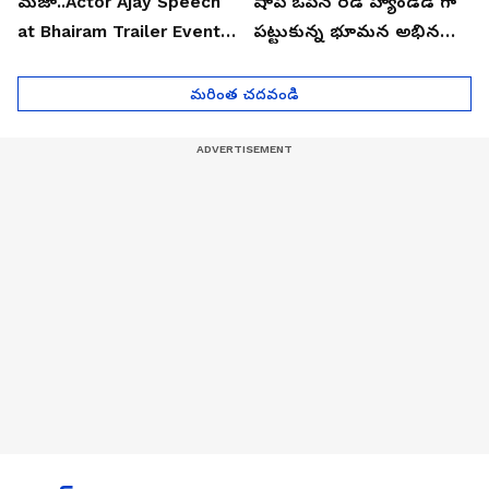
మజా..Actor Ajay Speech
షాప్ ఓపెన్ రెడ్ హ్యాండెడ్ గా
at Bhairam Trailer Event |
పట్టుకున్న భూమన అభినయ్|
Asianet News Telugu
Asianet News Telugu
మరింత చదవండి