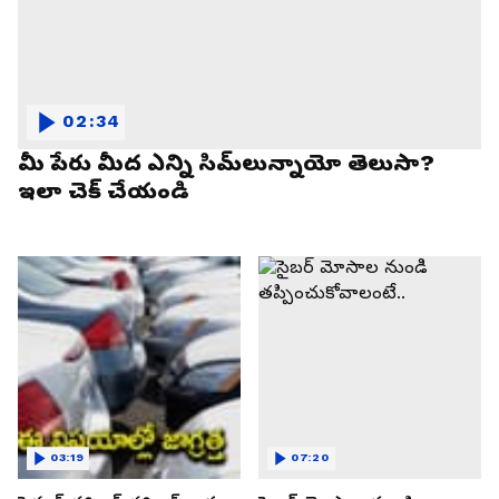
02:34
మీ పేరు మీద ఎన్ని సిమ్‌లున్నాయో తెలుసా?
ఇలా చెక్ చేయండి
03:19
07:20