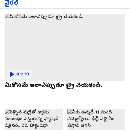
వైరల్
01:19
మీకోసమే ఇలాఎప్పుడూ ట్రై చేయకండి.