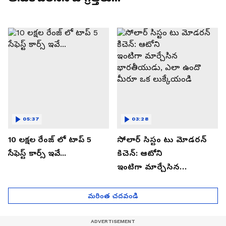
05:37
03:28
10 లక్షల రేంజ్ లో టాప్ 5
సోలార్ సిస్టం టు మోడరన్
సేఫెస్ట్ కార్స్ ఇవే...
కిచెన్: ఆటోని
ఇంటిగా మార్చేసిన
భారతీయుడు, ఎలా ఉందొ
మీరూ ఒక లుక్కేయండి
మరింత చదవండి