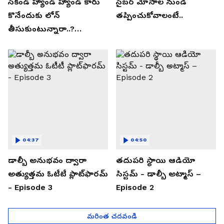
సెకండ్ హ్యాండ్ హ్యాండ్ కారు
సైబర్ మోసాల నుండి
కొనేందుకు లోన్
తప్పించుకోవాలంటే..
తీసుకుంటున్నారా..?
తప్పకుండ ఈ విషయాలు
తెలుసుకోండి..!
04:37
04:50
డాల్బీ అనుభవం ద్వారా
తదుపరి స్థాయి ఆడియో
అత్యుత్తమ ఓటీటీ ప్లాట్‌ఫారమ్
సిస్టమ్ - డాల్బీ అట్మాస్ –
- Episode 3
Episode 2
మరింత చదవండి