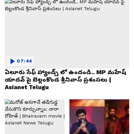
07:44
ఏలూరు సేఫ్ హ్యాండ్స్ లో ఉందండి.. MP మహేష్
యాదవ్ పై బెల్లంకొండ శ్రీనివాస్ ప్రశంసలు |
Asianet Telugu