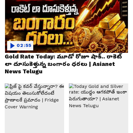
02:55
Gold Rate Today: మూడో రోజూ షాక్.. రాకెట్
లా దూసుకెళ్తున్న బంగారం ధరలు | Asianet
News Telugu