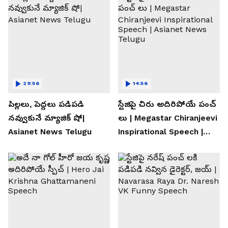
29:56
14:56
పిల్లలు, పెద్దలు పడిపడి
స్టేజిపై చిరు అదిరిపోయే పంచ్
నవ్వుకునే మ్యాజిక్ షో|
లు | Megastar Chiranjeevi
Asianet News Telugu
Inspirational Speech |
Asianet News Telugu