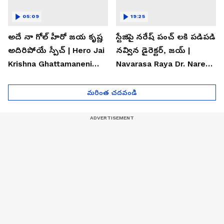
05:09
19:25
అదే నా గోల్ హీరో జయ కృష్ణ
స్టేజిపై నరేష్ పంచ్ లకి పడిపడి
అదిరిపోయే స్పీచ్ | Hero Jai
నవ్విన డైరెక్టర్, జయ్ |
Krishna Ghattamaneni
Navarasa Raya Dr. Naresh
Speech
VK Funny Speech
మరింత చదవండి