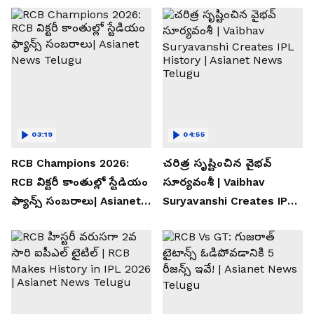
03:19
04:55
RCB Champions 2026:
చరిత్ర సృష్టించిన వైభవ్
RCB విక్టరీ కాంతుల్లో స్టేడియం
సూర్యవంశీ | Vaibhav
ఫ్యాన్స్ సంబరాలు| Asianet
Suryavanshi Creates IPL
News Telugu
History | Asianet News
Telugu