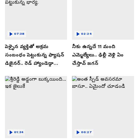
07:38
02:24
పెళ్ళైన వ్యక్తితో అక్రమ
నీకు ఉన్నదే 11 మంది
సంబంధం పెట్టుకున్న ఫ్యాషన్
ఎమ్మెల్యేలు.. ఢిల్లీ వెళ్లి ఏం
డిజైనర్.. రెడ్ హ్యాండెడ్గా
చేస్తావ్ జగన్
పట్టుకున్న భార్య.
01:34
00:27