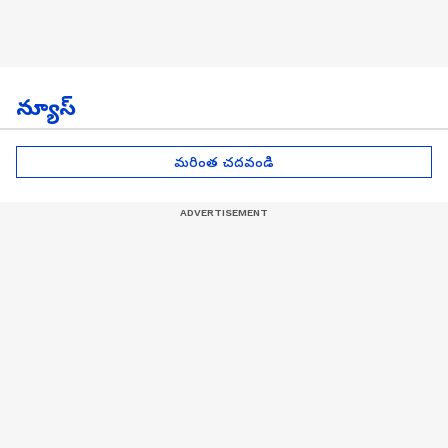
న్యూస్
మరింత చదవండి