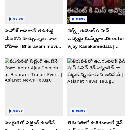
02:06
04:00
మనోజ్ అనగానే తడిగుడ్డ
నెక్స్ట్ ఈవెంట్ కి మిస్
వేసుకొని కూర్చున్నాం: నారా
అవ్వొద్దు కుమ్మేద్దాం..Director
రోహిత్ | Bhairavam movie |
Vijay Kanakamedala |
Asianet News Telugu
Asianet News Telugu
03:09
05:06
ముగ్గురితో సిట్టింగ్ ఉంటేనే
తిరుపతిలో ఉ.5గంటలకే వైన్