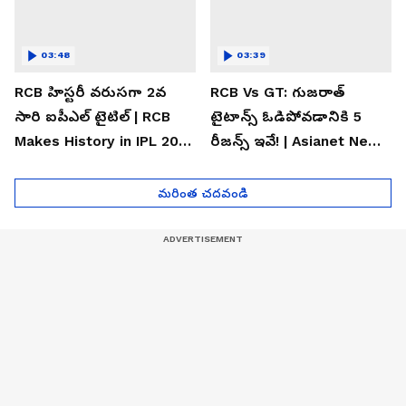
03:48
03:39
RCB హిస్టరీ వరుసగా 2వ
RCB Vs GT: గుజరాత్
సారి ఐపీఎల్ టైటిల్ | RCB
టైటాన్స్ ఓడిపోవడానికి 5
Makes History in IPL 2026
రీజన్స్ ఇవే! | Asianet News
| Asianet News Telugu
Telugu
మరింత చదవండి