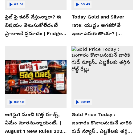
03:01
03:43
ఫ్రిజ్ పై కవర్ వేస్తున్నారా? ఈ
Today Gold and Silver
విషయం తెలుసుకోలేదంటే
rate: యుద్ధం ఆగకపోతే
ప్రాణాలకే ప్రమాదం | Fridge
ఇంకా పెరుగుతాయా? |
Cover Warning
Asianet News Telugu
03:40
03:42
ఆగస్టు1 నుంచి కొత్త రూల్స్,
Gold Price Today :
ఏమేం మారనున్నాయంటే.. |
బంగారం కొనాలనుకునే వారికి
August 1 New Rules 2026
గుడ్ న్యూస్.. ఎట్టకేలకు తగ్గిన