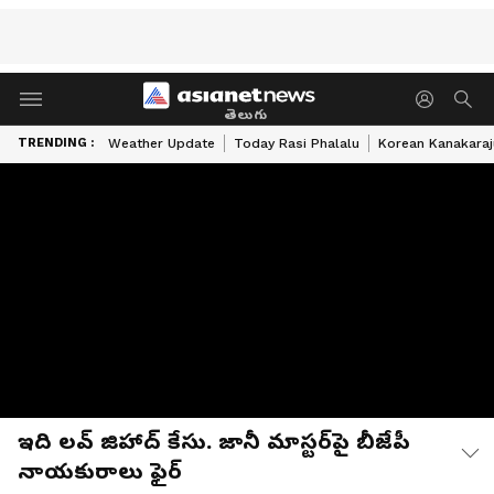
తెలుగు
TRENDING :
Weather Update
Today Rasi Phalalu
Korean Kanakaraj
ఇది లవ్ జిహాద్ కేసు. జానీ మాస్టర్‌పై బీజేపీ
నాయకురాలు ఫైర్‌