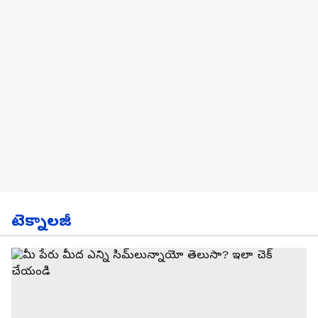
టెక్నాలజీ