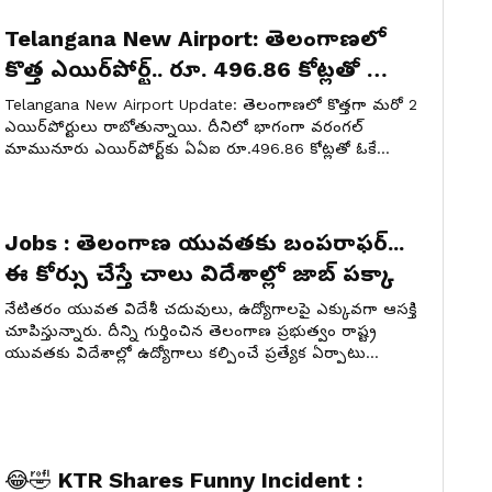
Telangana New Airport: తెలంగాణలో
కొత్త ఎయిర్‌పోర్ట్‌.. రూ. 496.86 కోట్లతో మాస్
ప్లాన్.. అదిరే డిజైన్‌తో కమ్‌బ్యాక్
Telangana New Airport Update: తెలంగాణలో కొత్తగా మరో 2
ఎయిర్‌పోర్టులు రాబోతున్నాయి. దీనిలో భాగంగా వరంగల్
మామునూరు ఎయిర్‌పోర్ట్‌కు ఏఏఐ రూ.496.86 కోట్లతో ఓకే
చెప్పింది. కాకతీయ రాజుల డిజైన్‌తో రాబోతున్న ఈ ఎయిర్‌పోర్ట్‌
వివరాలు ఇక్కడ తెలుసుకుందాం.
Jobs : తెలంగాణ యువతకు బంపరాఫర్...
ఈ కోర్సు చేస్తే చాలు విదేశాల్లో జాబ్ పక్కా
నేటితరం యువత విదేశీ చదువులు, ఉద్యోగాలపై ఎక్కువగా ఆసక్తి
చూపిస్తున్నారు. దీన్ని గుర్తించిన తెలంగాణ ప్రభుత్వం రాష్ట్ర
యువతకు విదేశాల్లో ఉద్యోగాలు కల్పించే ప్రత్యేక ఏర్పాటు
చేసింది.
😂🤣 KTR Shares Funny Incident :