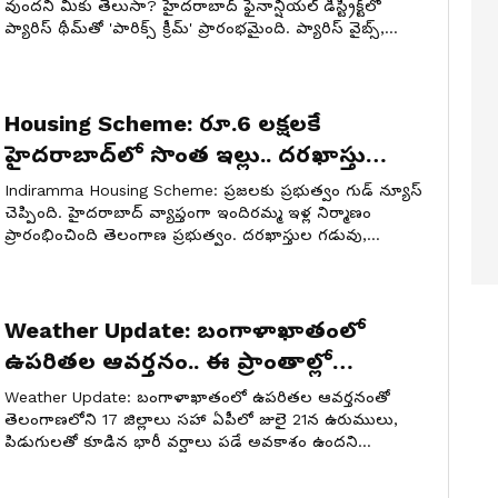
వుందని మీకు తెలుసా? హైదరాబాద్ ఫైనాన్షియల్ డిస్ట్రిక్ట్‌లో
ప్యారిస్ థీమ్‌తో 'పారిక్స్ క్రీమ్' ప్రారంభమైంది. ప్యారిస్ వైబ్స్,
అడ్వెంచర్ కేఫ్ ఎక్కడుంది? ఈ స్పెషల్ డెసర్ట్స్ పూర్తి వివరాలు
మీకోసం.
Housing Scheme: రూ.6 లక్షలకే
హైదరాబాద్‌లో సొంత ఇల్లు.. దరఖాస్తు
విధానం, అర్హతలు సహా పూర్తి వివరాలు ఇవే
Indiramma Housing Scheme: ప్రజలకు ప్రభుత్వం గుడ్ న్యూస్
చెప్పింది. హైదరాబాద్‌ వ్యాప్తంగా ఇందిరమ్మ ఇళ్ల నిర్మాణం
ప్రారంభించింది తెలంగాణ ప్రభుత్వం. దరఖాస్తుల గడువు,
అర్హతలు, లబ్ధిదారుల వాటా, సబ్సిడీ సహా పూర్తి వివరాలు ఇక్కడ
తెలుసుకుందాం.
Weather Update: బంగాళాఖాతంలో
ఉపరితల ఆవర్తనం.. ఈ ప్రాంతాల్లో
ఈదురుగాలులు, భారీ వర్షాలు.. ఐఎండీ రెడ్
Weather Update: బంగాళాఖాతంలో ఉపరితల ఆవర్తనంతో
అలర్ట్
తెలంగాణలోని 17 జిల్లాలు సహా ఏపీలో జులై 21న ఉరుములు,
పిడుగులతో కూడిన భారీ వర్షాలు పడే అవకాశం ఉందని
వాతావరణ శాఖ హెచ్చరించింది.