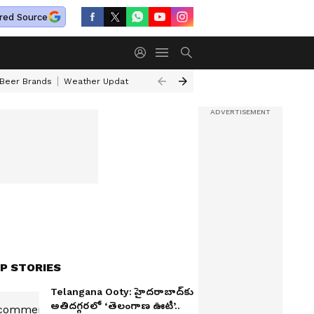
red Source
 Beer Brands
Weather Update
Saturn Transit Zodiac Signs
Actor Pr
P STORIES
Telangana Ooty: హైదరాబాద్‌కు
అతిదగ్గరలో ‘తెలంగాణ ఊటీ’..