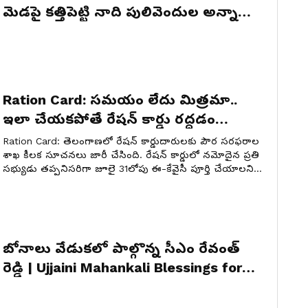
మెడపై కత్తిపెట్టి నాది పులివెందుల అన్నాడు
| Asianet News Telugu
Ration Card: స‌మ‌యం లేదు మిత్ర‌మా..
ఇలా చేయ‌క‌పోతే రేష‌న్ కార్డు ర‌ద్దడం
ఖాయం, ఇంకో 10 రోజులే
Ration Card: తెలంగాణలో రేషన్ కార్డుదారులకు పౌర సరఫరాల
శాఖ కీలక సూచనలు జారీ చేసింది. రేషన్ కార్డులో నమోదైన ప్రతి
సభ్యుడు తప్పనిసరిగా జూలై 31లోపు ఈ-కేవైసీ పూర్తి చేయాలని
స్పష్టం చేసింది. లేక‌పోతే ప్రభుత్వ సేవలు నిలిచిపోయే అవకాశం
ఉంది.
బోనాలు వేడుకలో పాల్గొన్న సీఎం రేవంత్
రెడ్డి | Ujjaini Mahankali Blessings for
Telangana | Bonalu