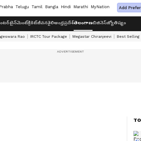
Prabha
Telugu
Tamil
Bangla
Hindi
Marathi
MyNation
Add Prefer
ంటర్‌టైన్‌మెంట్
క్రికెట్
జీవనశైలి
ఆంధ్రప్రదేశ్
తెలంగాణ
బిజినెస్
జ్యోతిష్యం
ageswara Rao
IRCTC Tour Package
Megastar Chiranjeevi
Best Selling
TO