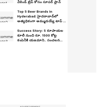
వీకెండ్ ట్రిప్ కోసం సూపర్ ప్లాన్
Top 5 Beer Brands In
Hyderabad: హైదరాబాద్‌లో
అత్యధికంగా అమ్ముడయ్యే టాప్ 5
బీర్లు ఇవే
Success Story: 5 రూపాయల
కూలీ నుంచి రూ. 1500 కోట్ల
కంపెనీకి యజమాని.. సంచలన
సక్సెస్ స్టోరీ