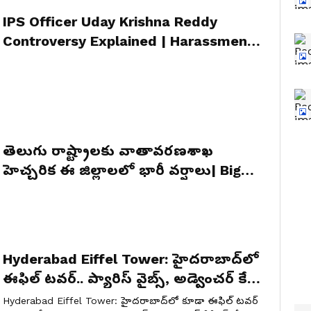
IPS Officer Uday Krishna Reddy
Controversy Explained | Harassment
Allegations & Viral Letter
తెలుగు రాష్ట్రాలకు వాతావరణశాఖ
హెచ్చరిక ఈ జిల్లాలలో భారీ వర్షాలు| Big
Alert for AP & Telangana
Hyderabad Eiffel Tower: హైదరాబాద్‌లో
ఈఫిల్ టవర్.. ప్యారిస్ వైబ్స్, అడ్వెంచర్ కేఫ్
ఎక్కడుందో తెలుసా?
Hyderabad Eiffel Tower: హైదరాబాద్‌లో కూడా ఈఫిల్ టవర్