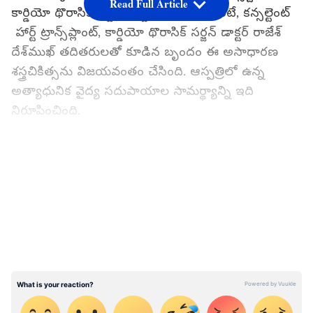
Read Full Article
కార్డియో థొరాసిక్ స‌ర్జ‌న్ డాక్ట‌ర్ విశాల్ వి. ఖంటే, క‌న్స‌ల్టెంట్
హార్ట్ ట్రాన్స్‌ప్లాంట్, కార్డియో థొరాసిక్ స‌ర్జ‌న్ డాక్ట‌ర్ రాజేశ్
దేశ్‌ముఖ్ త‌దిత‌రులతో కూడిన బృందం ఈ అసాధార‌ణ
శ‌స్త్రచికిత్స‌ను విజ‌య‌వంతం చేసింది. ఆస్ప‌త్రిలో ఉన్న
అత్యాధునిక వైద్య స‌దుపాయాల సామ‌ర్థ్యాన్ని ఇది
నిరూపించింది.
భాస్క‌ర్ గుండె స‌మ‌స్య వ‌ల్ల గుండె స‌రిగా కొట్టుకోక‌పోవ‌డం,
LATEST VIDEOS
ర‌క్త‌స‌ర‌ఫ‌రా త‌గినంత‌గా లేక‌పోవ‌డంతో ప‌లుర‌కాల ఆరోగ్య
స‌మ‌స్య‌లు త‌లెత్తాయి. దాంతో అత‌డికి త‌ప్ప‌నిస‌రిగా
గుండెమార్పిడి చేయాల్సి వ‌చ్చింది. ఇందుకు దాదాపు ఐదు
గంట‌ల‌కు పైగా స‌మ‌యం ప‌ట్టింది. బ్రెయిన్ డెడ్ అయిన ఒక
వ్య‌క్తి గుండెను దానం చేసేందుకు ఆయ‌న కుటుంబ‌స‌భ్యులు
ముందుకు రాగా, భాస్క‌ర్ పాత గుండెను తీయ‌డం,
కొత్త‌దాన్ని అమ‌ర్చ‌డం, దానికి ర‌క్త‌నాళాలు, ఇత‌ర న‌రాల‌ను
అత్యంత కచ్చిత‌త్వంతో అనుసంధానించ‌డం ఇదంతా చాలా