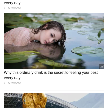
Gujarat mysterious well
నుంచి కోలుకునేవాడిని కాన‌న్నారు. వైద్యులు సూచించిన
మందులు క‌చ్చితంగా వాడుతూ, ఎప్ప‌టిక‌ప్పుడు వ‌చ్చి
చూపించుకుంటాన‌ని చెప్పారు.