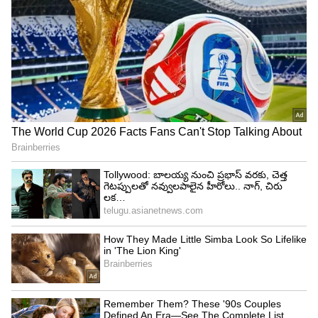
ఎంఎస్ ధోనీ టీమిండియా ప్ర‌ధాన కోచ్ ఎందుకు కాలేడు?