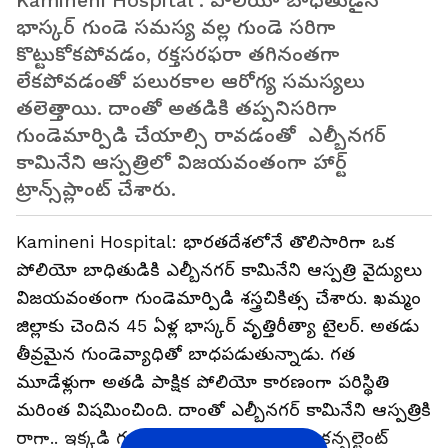
Kamineni Hospital : పోలియో బాధితుడైన
భాస్క‌ర్ గుండె స‌మ‌స్య వ‌ల్ల గుండె స‌రిగా
కొట్టుకోక‌పోవ‌డం, ర‌క్త‌స‌ర‌ఫ‌రా త‌గినంత‌గా
లేక‌పోవ‌డంతో ప‌లుర‌కాల ఆరోగ్య స‌మ‌స్య‌లు
త‌లెత్తాయి. దాంతో అత‌డికి త‌ప్ప‌నిస‌రిగా
గుండెమార్పిడి చేయాల్సి రావడంతో ఎల్బీన‌గ‌ర్
కామినేని ఆస్ప‌త్రిలో విజయవంతంగా హార్ట్
ట్రాన్స్‌ప్లాంట్ చేశారు.
Kamineni Hospital: భార‌త‌దేశ‌లోనే తొలిసారిగా ఒక
పోలియో బాధితుడికి ఎల్బీన‌గ‌ర్ కామినేని ఆస్ప‌త్రి వైద్యులు
విజ‌య‌వంతంగా గుండెమార్పిడి శ‌స్త్రచికిత్స చేశారు. ఖ‌మ్మం
జిల్లాకు చెందిన 45 ఏళ్ల భాస్క‌ర్ వృత్తిరీత్యా టైల‌ర్‌. అత‌డు
తీవ్ర‌మైన గుండెవ్యాధితో బాధ‌ప‌డుతున్నాడు. గ‌త
మూడేళ్లుగా అత‌డి పాక్షిక పోలియో కార‌ణంగా ప‌రిస్థితి
మ‌రింత విష‌మించింది. దాంతో ఎల్బీన‌గ‌ర్ కామినేని ఆస్ప‌త్రికి
రాగా.. ఇక్క‌డి గుండెమార్పిడి విభాగాధిప‌తి, క‌న్స‌ల్టెంట్