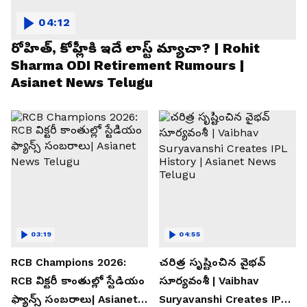
04:12
రోహిత్, కోహ్లీకి ఇదే లాస్ట్ మ్యాచా? | Rohit
Sharma ODI Retirement Rumours |
Asianet News Telugu
03:19
04:55
RCB Champions 2026:
చరిత్ర సృష్టించిన వైభవ్
RCB విక్టరీ కాంతుల్లో స్టేడియం
సూర్యవంశీ | Vaibhav
ఫ్యాన్స్ సంబరాలు| Asianet
Suryavanshi Creates IPL