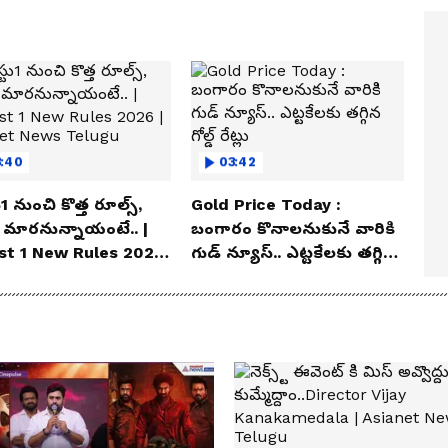
3:40
03:42
1 నుంచి కొత్త రూల్స్,
Gold Price Today :
 మారనున్నాయంటే.. |
బంగారం కొనాలనుకునే వారికి
st 1 New Rules 2026
గుడ్ న్యూస్.. ఎట్టకేలకు తగ్గిన
ianet News Telugu
గోల్డ్ రేట్లు