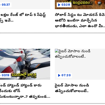
05:37
03:28
లక్షల రేంజ్ లో టాప్ 5 సేఫెస్ట్
సోలార్ సిస్టం టు మోడరన్ కిచె
్స్ ఇవే...
ఆటోని ఇంటిగా మార్చేసిన
భారతీయుడు, ఎలా ఉందొ మీ
ఒక లుక్కేయండి
03:19
07:20
కండ్ హ్యాండ్ హ్యాండ్ కారు
సైబర్ మోసాల నుండి
నేందుకు లోన్
తప్పించుకోవాలంటే..
సుకుంటున్నారా..? తప్పకుండ
విషయాలు తెలుసుకోండి..!