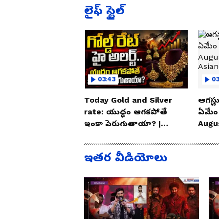
లైఫ్ స్టైల్
03:43
0
Today Gold and Silver
ఆగస్టు
rate: యుద్ధం ఆగకపోతే
ఏమేం
ఇంకా పెరుగుతాయా? |
Augu
Asianet News Telugu
| As
ఇతర వీడియోలు