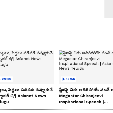
29:56
14:56
్లలు, పెద్దలు పడిపడి నవ్వుకునే
స్టేజిపై చిరు అదిరిపోయే పంచ్ ల
యాజిక్ షో| Asianet News
Megastar Chiranjeevi
lugu
Inspirational Speech |
Asianet News Telugu