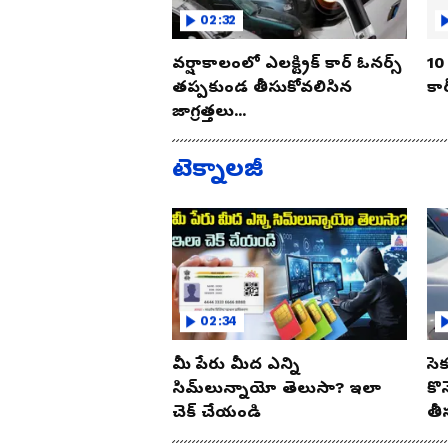
02:32
వర్షాకాలంలో ఎలక్ట్రిక్ కార్ ఓనర్స్
10 
తప్పకుండ తీసుకోవలిసిన
కార
జాగ్రత్తలు...
టెక్నాలజీ
02:34
మీ పేరు మీద ఎన్ని
సె
సిమ్‌లున్నాయో తెలుసా? ఇలా
కొ
చెక్ చేయండి
తీ
ఈ 