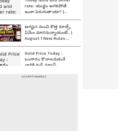
Today Gold and Silver
rate: యుద్ధం ఆగకపోతే
ఇంకా పెరుగుతాయా? |
Asianet News Telugu
ఆగస్టు1 నుంచి కొత్త రూల్స్,
ఏమేం మారనున్నాయంటే.. |
August 1 New Rules
2026 | Asianet News
Telugu
Gold Price Today :
బంగారం కొనాలనుకునే
వారికి గుడ్ న్యూస్..
ఎట్టకేలకు తగ్గిన గోల్డ్ రేట్లు
దోబూచులాడుతున్న
బంగారం ధరలు....ఇవాళ
భారీగా కుప్పకూలిన పసిడి,
సిల్వర్ | Asianet News
Telugu
భారీగా పెరిగిపోతున్న
బంగారం, వెండి
ధరలు...ఈరోజు గ్రాము గోల్డ్
ఎంతో తెలుసా? | Asianet
News Telugu