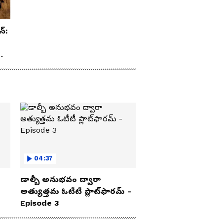
న్:
రూ
04:37
డాల్బీ అనుభవం ద్వారా
అత్యుత్తమ ఓటీటీ ప్లాట్‌ఫారమ్ -
Episode 3