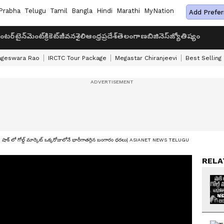
Prabha
Telugu
Tamil
Bangla
Hindi
Marathi
MyNation
Add Prefer
ంటర్‌టైన్‌మెంట్
క్రికెట్
జీవనశైలి
ఆంధ్రప్రదేశ్
తెలంగాణ
బిజినెస్
జ్యోతిష్యం
ageswara Rao
IRCTC Tour Package
Megastar Chiranjeevi
Best Selling
్ లో గోల్డ్ మార్కెట్ ఒక్కరోజులోనే భారీగాతగ్గిన బంగారం ధరలు| ASIANET NEWS TELUGU
RELA
NO