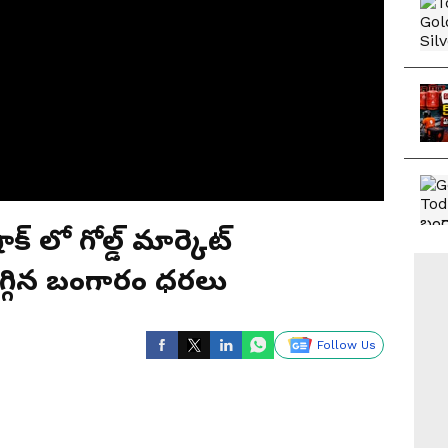
 లో గోల్డ్ మార్కెట్
గ్గిన బంగారం ధరలు
Follow Us