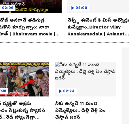
02:06
04:00
ోజ్ అనగానే తడిగుడ్డ
నెక్స్ట్ ఈవెంట్ కి మిస్ అవ్వొద్ద
సుకొని కూర్చున్నాం: నారా
కుమ్మేద్దాం..Director Vijay
హిత్ | Bhairavam movie |
Kanakamedala | Asianet
ianet News Telugu
News Telugu
:38
02:24
న వ్యక్తితో అక్రమ
నీకు ఉన్నదే 11 మంది
ం పెట్టుకున్న ఫ్యాషన్
ఎమ్మెల్యేలు.. ఢిల్లీ వెళ్లి ఏం
్.. రెడ్ హ్యాండెడ్గా
చేస్తావ్ జగన్
ున్న భార్య.