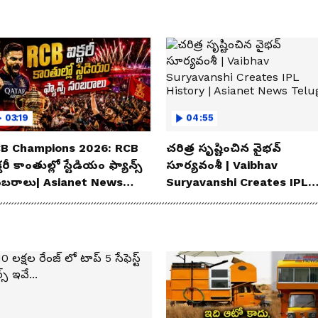
03:19
04:55
B Champions 2026: RCB
చరిత్ర సృష్టించిన వైభవ్
్టరీ కాంతుల్లో స్టేడియం ఫ్యాన్స్
సూర్యవంశీ | Vaibhav
బరాలు| Asianet News
Suryavanshi Creates IPL
lugu
History | Asianet News
Telugu