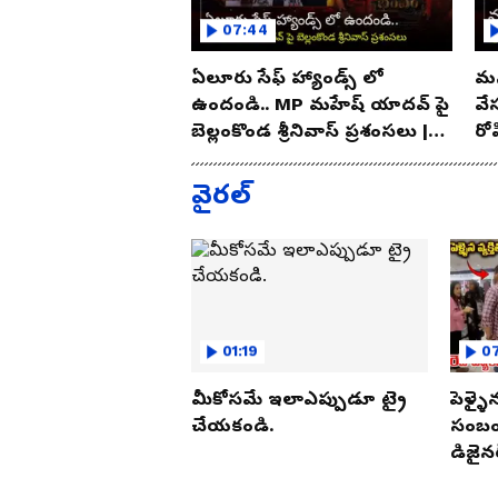
07:44
ఏలూరు సేఫ్ హ్యాండ్స్ లో
మన
ఉందండి.. MP మహేష్ యాదవ్ పై
వే
బెల్లంకొండ శ్రీనివాస్ ప్రశంసలు |
రో
Asianet Telugu
As
వైరల్
01:19
07
మీకోసమే ఇలాఎప్పుడూ ట్రై
పెళ్ళై
చేయకండి.
సంబంధ
డిజైనర
పట్టుక