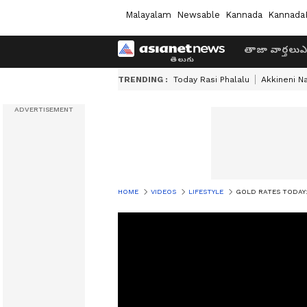
Malayalam
Newsable
Kannada
Kannada
తాజా వార్తలు
ఎ
TRENDING :
Today Rasi Phalalu
Akkineni N
HOME
VIDEOS
LIFESTYLE
GOLD RATES TODAY: షాక