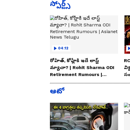
స్పోర్ట్స్
04:12
రోహిత్, కోహ్లీకి ఇదే లాస్ట్
RC
మ్యాచా? | Rohit Sharma ODI
విక
Retirement Rumours |
సం
Asianet News Telugu
Te
ఆటో