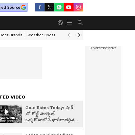
red Source
 Beer Brands
Weather Update
Saturn Transit Zodiac Signs
Actor Pr
TED VIDEO
Gold Rates Today: షాక్
లో గోల్డ్ మార్కెట్
W PLAYING
ఒక్కరోజులోనే భారీగాతగ్గిన
బంగారం ధరలు| Asianet
News Telugu