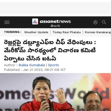
తెలుగు
TRENDING :
Weather Update
Today Rasi Phalalu
Korean Kanakaraj
రెజ్లర్లపై డబ్ల్యూఎఫ్ఐ చీఫ్ వేధింపులు :
మేరీకోమ్ సారథ్యంలో విచారణ కమిటీ
ఏర్పాటు చేసిన ఐఓఏ
Author :
Bukka Sumabala
|
Sports
Published :
Jan 21 2023, 08:21 AM IST