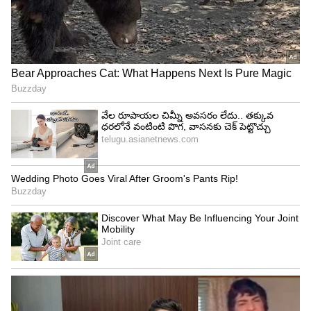
పథకం గెలవకపోవడంతో ఆమెను భూషణ్ మానసికంగా
చాలా హింసించాడు. ఈ హింసను తట్టుకోలేక ఆమె
ఆత్మహత్య చేసుకోవాలని అనుకుంది. నేషనల్ క్యాంప్ లో
భూషణ్ నియమించిన కోచ్ లు, స్పోర్ట్స్ సైన్స్ సిబ్బంది
పూర్తిగా అసమర్థులే. ఈ నేపథ్యంలో మేము నాలుగు
డిమాండ్లను మీ ముందు ఉంచుతున్నాము.. అవేంటంటే..
- మేము చెబుతున్న లైంగిక వేధింపుల ఫిర్యాదులపై వెంటనే
విచారణ కమిటీని ఏర్పాటు చేయాలి.
- డబ్ల్యూఎఫ్ఐ అధ్యక్షుడు వెంటనే రాజీనామా చేయాలి.
- డబ్ల్యూఎఫ్ఐని రద్దు చేయాలి.
- రెజ్లర్లతో సంప్రదించి డబ్ల్యూఎఫ్ఐ వ్యవహారాలను
నిర్వహణ కోసం కొత్త కమిటీని ఏర్పాటు చేయాలి.
ఈ నాలుగు డిమాండ్లు తీరేవరకు డబ్ల్యూఎఫ్ఐ అధ్యక్షుడిని
తప్పించేంతవరకు నిరసన కొనసాగిస్తామని ఆ లేఖలో రెజ్లర్లు