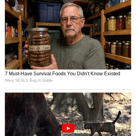
టాటా మోటార్స్ స్పాన్సర్షిప్ నుంచి ఒప్పందం ప్రకారం
కొంతమంది సీనియర్ రెజ్లర్లకు ఇవ్వాల్సిన చెల్లింపులు గత
కొన్నేళ్లుగా పూర్తిగా జరగలేదు. వినేశ్ టోక్యో ఒలంపిక్స్ లో