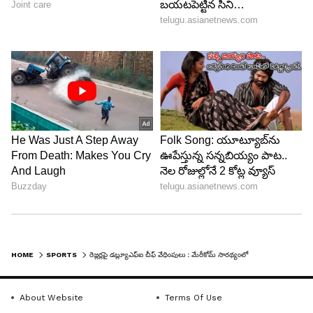
రోజులుగా నిరసనలు తెలుపుతున్న రెజ్లర్లు.. శుక్రవారం
అర్ధరాత్రి దాటిన తర్వాత తమ నిరసనను విరమించారు.
HOME
SPORTS
రెజ్లర్లపై డబ్ల్యూఎఫ్ఐ చీఫ్ వేధింపులు : మేరీకోమ్ సారథ్యంలో విచారణ కమిటీ ఏర్పాటు చేసిన ఐఓఏ
About Website
Terms Of Use