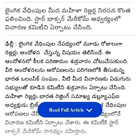
లైంగిక వేధింపుల మీద మహిళా రెజ్లర్ల నిరసన కొంత
ఫలించింది. స్టార్ బాక్సర్ మేరీకోమ్ ఆధ్వర్యంలో
విచారణ కమిటీని ఏర్పాటు చేసింది.
ఢిల్లీ : లైంగిక వేధింపుల నేపథ్యంలో మూడు రోజులుగా
రెజ్లర్లు ఆందోళన చేస్తున్న విషయం తెలిసిందే. ఈ
ఆందోళనలో కీలక పరిణామం శుక్రవారం చోటుచేసుకుంది.
వీరి ఆందోళనలను ఆరోపణలను పరిగణలోకి తీసుకున్న
భారత ఒలంపిక్ సంఘం.. వీటి మీద విచారణకు ఏడుగురు
సభ్యులతో కూడిన కమిటీని శుక్రవారం ఏర్పాటు చేసింది.
మహిళా రెజ్లర్లు భారత రెజ్లింగ్ సమాఖ్య డబ్ల్యూఎఫ్ఐ
అధ్యక్షుడు బ్రిజ్ భూషణ్ శరణ్ సింగ్ పై లైంగిక వేధింపుల
Read Full Article
ఆరోపణలు చేసిన సంగతి తెలిసిందే. ఈ నేపథ్యంలోనే
విచారణ కమిటీని ఏర్పాటు చేశారు. ఈ కమిటీకి స్టార్
బాక్సర్ మేరీకోమ్ సారథ్యం వహిస్తారు.