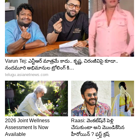
పేర్కొన్నారు. దీనిపై వేధింపులు ఎదుర్కొన్న వినేష్ తోపాటు
బజరంగ్, రవి దహియా, దీపక్ పునియా, సాక్షి మాలిక్ లు
సంతకాలు చేశారు.
కాగా, తనమీద ఎన్ని ఆరోపణలు వస్తున్నప్పటికీ బ్రిజ్
భూషణ్ పదవి వదిలేందుకు సిద్ధంగా లేనని స్పష్టంగా
చెప్పాడు. ఈ నేపథ్యంలో గురువారం కేంద్ర క్రీడల మంత్రితో
రెజ్లర్ల సమావేశం జరిగింది. ఈ నేపథ్యంలో అతన్ని 24
గంటల లోపు రాజీనామా చేయాల్సిందిగా ఆదేశాలు
వచ్చాయని వార్తలు కూడా వినిపించాయి. కానీ బిజెపి ఎంపీ
కూడా అయిన భూషణ్ మాట్లాడుతూ..‘రెజ్లర్ల ధర్నా వెనక
రాజకీయ కుట్ర ఉంది… అధ్యక్ష పదవికి నేను రాజీనామా
చేయను. ఇది నాపై దాడి మాత్రమే కాదు.. నా ద్వారా బిజెపిని
టార్గెట్ చేసుకున్నారు’ అని విమర్శలకు గుప్పించారు. కాగా
ఐఓఏ విచారణ కమిటీని నియమించిన నేపథ్యంలో మూడు