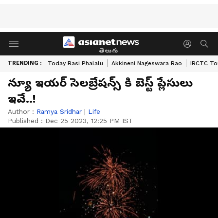
తెలుగు
TRENDING :
Today Rasi Phalalu
Akkineni Nageswara Rao
IRCTC To
న్యూ ఇయర్ సెలబ్రేషన్స్ కి బెస్ట్ ప్లేసులు
ఇవే..!
Author :
Ramya Sridhar
|
Life
Published :
Dec 25 2023, 12:25 PM IST