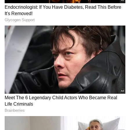
DOWNLOAD APP
మలానా : హిమాచల్ ప్రదేశ్‌లోని కసౌలి నగరానికి సమీపంలో
ఉన్న మలానా గ్రామం చాలా అందమైన ప్రదేశం. ఈ గ్రామం
కిన్నౌర్ కాదర్ లోయ ఒడ్డున ఉంది. ఈ గ్రామం నుండి కదర్
లోయ దృశ్యం మంత్రముగ్దులను చేస్తుంది. ఇక్కడ చుట్టూ