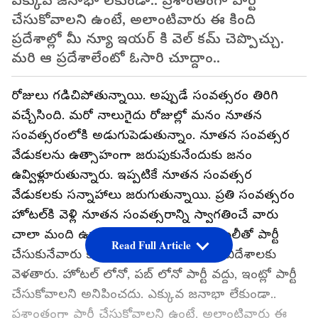
ఎక్కువ జనాభా లేకుండా.. ప్రశాంతంగా పార్టీ
చేసుకోవాలని ఉంటే, అలాంటివారు ఈ కింది
ప్రదేశాల్లో మీ న్యూ ఇయర్ కి వెల్ కమ్ చెప్పొచ్చు.
మరి ఆ ప్రదేశాలేంటో ఓసారి చూద్దాం..
రోజులు గడిచిపోతున్నాయి. అప్పుడే సంవత్సరం తిరిగి
వచ్చేసింది. మరో నాలుగైదు రోజుల్లో మనం నూతన
సంవత్సరంలోకి అడుగుపెడుతున్నాం. నూతన సంవత్సర
వేడుకలను ఉత్సాహంగా జరుపుకునేందుకు జనం
ఉవ్విళ్లూరుతున్నారు. ఇప్పటికే నూతన సంవత్సర
వేడుకలకు సన్నాహాలు జరుగుతున్నాయి. ప్రతి సంవత్సరం
హోటల్‌కి వెళ్లి నూతన సంవత్సరాన్ని స్వాగతించే వారు
చాలా మంది ఉన్నారు. ఇంట్లో ఫ్రెండ్స్, ఫ్యామిలీతో పార్టీ
Read Full Article
చేసుకునేవారు కొందరు ఉంటే మరి కొందరు విదేశాలకు
వెళతారు. హోటల్ లోనో, పబ్ లోనో పార్టీ వద్దు, ఇంట్లో పార్టీ
చేసుకోవాలని అనిపించదు. ఎక్కువ జనాభా లేకుండా..
ప్రశాంతంగా పార్టీ చేసుకోవాలని ఉంటే, అలాంటివారు ఈ