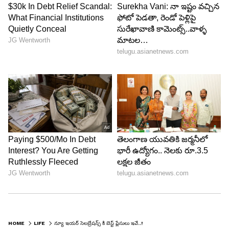
HOME
LIFE
న్యూ ఇయర్ సెలబ్రేషన్స్ కి బెస్ట్ ప్లేసులు ఇవే..!