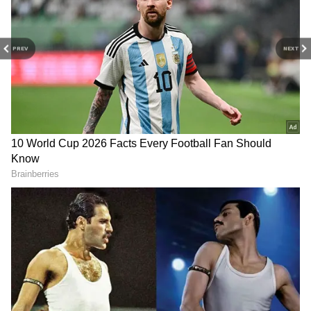
PREV
NEXT
Related Articles
Face Glow: శనగ పిండి కాదు, ఈ పిండిలో పెరుగు
కలిపి ముఖానికి రాస్తే, నిమిషాల్లో ఫేస్ గ్లో..!