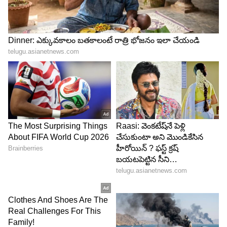
Image Credit :
Getty
గుమ్మడి గింజలు...
చర్మాన్ని అందంగా మార్చడానికి, మొటిమల సమస్యను
తగ్గించడానికి కూడా గుమ్మడి గింజలు చాలా బాగా
సహాయపడతాయి. అంతేకాదు... ఈ గింజల్లో జింక్
పుష్కలంగా ఉంటుంది. ఇది కొల్లాజెన్ ఉత్పత్తిని
పెంచుతుంది. దీని వల్ల యవ్వనంగా కనిపిస్తారు. ఇందులో
ఉండే ప్రోటీన్, ఆరోగ్యకరమైన ఫ్యాట్స్ మీ చర్మాన్ని మెరిసేలా
చేస్తాయి.