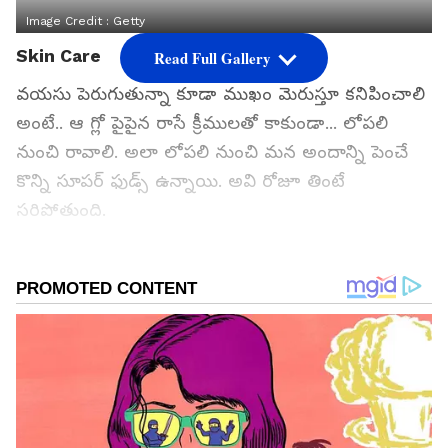
Image Credit :
Getty
Skin Care
Read Full Gallery
వయసు పెరుగుతున్నా కూడా ముఖం మెరుస్తూ కనిపించాలి
అంటే.. ఆ గ్లో పైపైన రాసే క్రీములతో కాకుండా... లోపలి
నుంచి రావాలి. అలా లోపలి నుంచి మన అందాన్ని పెంచే
కొన్ని సూపర్ ఫుడ్స్ ఉన్నాయి. అవి రోజూ తింటే
సరిపోతుంది.
గూగుల్‌లో ఆసక్తికరమైన సమాచారం కోసం ఏసియానెట్ తెలుగు
ను మీ ఫ్రిఫర్డ్ సోర్స్ గా ఎంచుకోండి