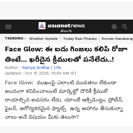
తెలుగు
TRENDING :
Weather Update
Today Rasi Phalalu
Korean Kanakaraj
Face Glow: ఈ ఐదు గింజలు కలిపి రోజూ
తింటే... ఖరీదైన క్రీములతో పనేలేదు..!
Author :
Ramya Sridhar
|
Life
Updated :
Oct 15 2025, 10:55 AM IST
Face Glow: ముఖంపై ఎలాంటి ముడతలు లేకుండా
అందంగా కనిపించాలంటే మార్కెట్లో దొరికే క్రీములే
రాయాల్సిన అవసరం లేదు. యాంటీ ఆక్సిడెంట్లు, ప్రోటీన్,
ఫైబర్, ఆరోగ్యకరమైన ఫ్యాట్స్ ఉన్న ఆహారం తీసుకున్నా
చాలు అనే విషయం మీకు తెలుసా?