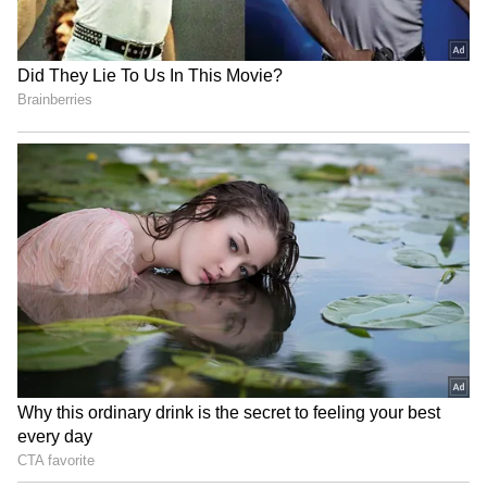
Face Glow: రాత్రి పడుకునే ముందు ఇది రాస్తే..
ఉదయానికి ముఖం మెరిసిపోవడం ఖాయం..!
3
7
Image Credit :
Getty
అవిసె గింజలు...
అవిసె గింజల్లో యాంటీ ఆక్సిడెంట్లు, ఫైబర, ఆరోగ్యకరమైన
ఫ్యాట్స్ పుష్కలంగా ఉంటాయి. ఇవ జీర్ణక్రియకు సహాయం
చేస్తాయి. హార్మోన్లను బ్యాలెన్స్డ్ గా ఉంచుతాయి. ఆక్సీకరణ