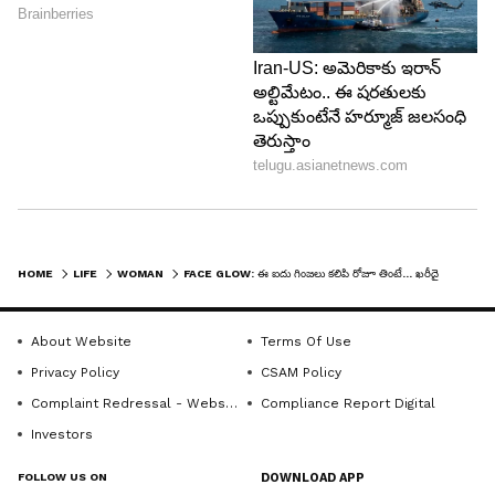
5
7
Image Credit :
Getty
పొద్దు తిరుగుడు విత్తనాలు..
పొద్దు తిరుగుడు గింజలు కూడా మీ చర్మాన్ని మెరిసేలా
HOME
LIFE
WOMAN
FACE GLOW: ఈ ఐదు గింజలు కలిపి రోజూ తింటే... ఖరీదైన క్రీములతో పనేలేదు..!
చేయడానికి సహాయపడతాయి. ఈ గింజల్లో విటమిన్ ఇ
పుష్కలంగా ఉంటుంది. ఇది చర్మంలో గ్లో పెరగడానికి
About Website
Terms Of Use
సహాయం చేస్తుంది. అంతేకాదు.... వీటిలో ఉండే యాంటీ
Privacy Policy
CSAM Policy
ఆక్సిడెంట్లు, జింక్, సెలీనియం, ఆరోగ్యకరమైన ఫ్యాట్స్
Complaint Redressal - Website
Compliance Report Digital
చర్మాన్ని మృదువుగా, యవ్వనంగా మార్చడానికి హెల్ప్
Investors
చేస్తాయి.
FOLLOW US ON
DOWNLOAD APP