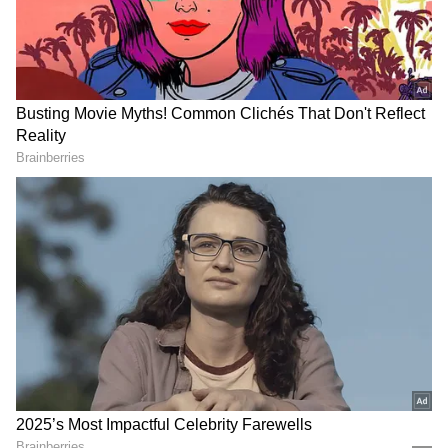
2
7
Image Credit :
Getty
చియా సీడ్స్....