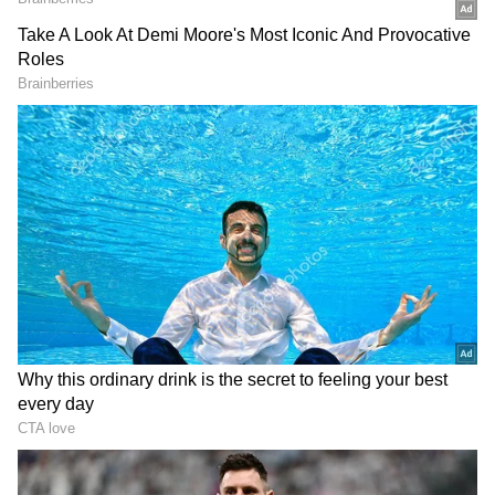
చియా సీడ్స్ చూడటానికి చాలా చిన్నగా ఉంటాయి. కానీ
చాలా శక్తివంతమైనవి. చర్మాన్ని అందంగా మార్చడంలో ఇవి
చాలా బాగా హెల్ప్ చేస్తాయి. ఓమేగా-3 ఫ్యాటీ యాసిడ్స్
పుష్కలంగా ఉంటాయి. ఇవి రెగ్యులర్ గా తీసుకోవడం వల్ల...
చర్మాన్ని మృదువుగా మారుస్తాయి. ఈ చియా సీడ్స్ లో
నీటిని నానపెట్టి తీసుకుంటాం. నీటిలో నానపెట్టడం వల్ల అది
జెల్ లాగా మారుతుంది. ఇలా జెల్ గా మారిన తర్వాత
తీసుకోవడం వల్ల.. చర్మాన్ని మంచిగా హైడ్రేటెడ్ గా
మారుస్తుంది. స్కిన్ చాలా మృదువుగా, అందంగా
కనపడుతుంది. అయితే... మంచిది కదా అని... వీటిని
ఎక్కువగా తీసుకోకూడదు. ఒకటి లేదా రెండు టేబుల్
స్పూన్లకు మించి వీటిని తీసుకోకూడదు.