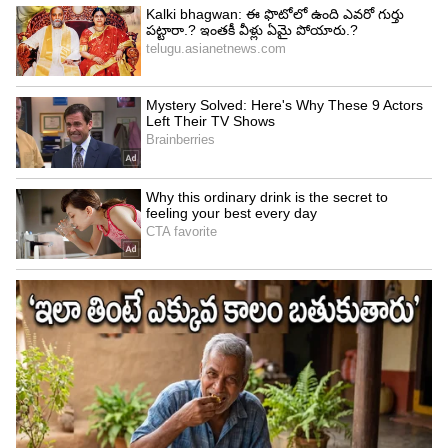
ఒత్తిడిని తగ్గిస్తాయి. ఇవన్నీ... చర్మాన్ని అందంగా కనిపించేలా
చేస్తాయి. ఈ అవిసె గింజలను మీరు పొడి రూపంలో చేసి
కూడా తీసుకోవచ్చు.
4
7