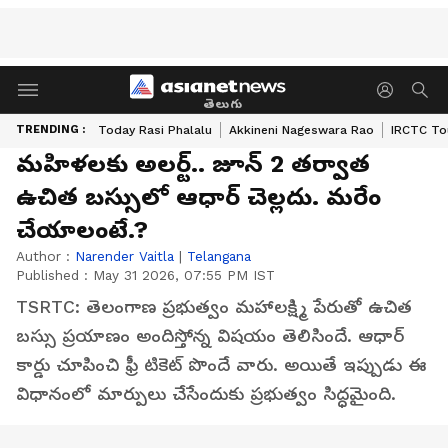
తెలుగు
TRENDING :
Today Rasi Phalalu
Akkineni Nageswara Rao
IRCTC To
మ‌హిళ‌ల‌కు అల‌ర్ట్‌.. జూన్ 2 త‌ర్వాత
ఉచిత బ‌స్సులో ఆధార్ చెల్ల‌దు. మ‌రేం
చేయాలంటే.?
Author :
Narender Vaitla
|
Telangana
Published :
May 31 2026, 07:55 PM IST
TSRTC: తెలంగాణ ప్ర‌భుత్వం మ‌హాల‌క్ష్మి పేరుతో ఉచిత
బ‌స్సు ప్ర‌యాణం అందిస్తోన్న విష‌యం తెలిసిందే. ఆధార్
కార్డు చూపించి ఫ్రీ టికెట్ పొందే వారు. అయితే ఇప్పుడు ఈ
విధానంలో మార్పులు చేసేందుకు ప్ర‌భుత్వం సిద్ధ‌మైంది.