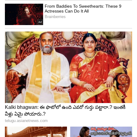
పంపిస్తుంది. అప్పుడు సిగ్నల్ వ్యవస్థ ఆటోమేటిక్‌గా ఎరుపు
రంగులోకి మారుతుంది. దీంతో మరో రైలును అదే ట్రాక్‌పైకి
అనుమతించరు. ఈ విధంగా రైళ్ల ఢీకొనడం, పట్టాలు తప్పిన
బోగీలపై మరో రైలు వెళ్లడం వంటి ప్రమాదాలను
నివారించడంలో ఈ వ్యవస్థ కీలక పాత్ర పోషిస్తుంది.