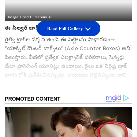
Image Credit :
Gemini AI
ఈ సిల్వర్ బాక్స్‌లను ఏమంటారు?
Read Full Gallery
రైల్వే ట్రాక్‌ల పక్కన ఉండే ఈ పెట్టెలను సాధారణంగా
"యాక్సిల్ కౌంటర్ బాక్స్‌లు" (Axle Counter Boxes) అని
పిలుస్తారు. వీటిలో ప్రత్యేక ఎలక్ట్రానిక్ పరికరాలు, సెన్సర్లు,
డేటా ప్రాసెసింగ్ యూనిట్లు ఉంటాయి. రైలు ఒక నిర్దిష్ట ట్రాక్
భాగంలోకి ప్రవేశించినప్పుడు, బయటకు వెళ్లినప్పుడు దాని
చక్రాల సంఖ్యను నమోదు చేయడం వీటి ప్రధాన పని. ఈ
సమాచారం ఆధారంగానే ట్రాక్ ఖాళీగా ఉందా లేదా అనే
విషయాన్ని రైల్వే వ్యవస్థ గుర్తిస్తుంది.
గూగుల్‌లో ఆసక్తికరమైన సమాచారం కోసం ఏసియానెట్ తెలుగు
ను మీ ఫ్రిఫర్డ్ సోర్స్ గా ఎంచుకోండి