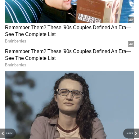
Image Credit :
Gemini AI
రైలు వెళ్లిన విషయాన్ని ఇవి ఎలా గుర్తిస్తాయి?
ప్రతి రైలు చక్రాలు ట్రాక్‌పై ఉన్న ప్రత్యేక సెన్సర్ల మీదుగా వెళ్లే
సమయంలో యాక్సిల్ కౌంటర్ వ్యవస్థ వాటిని లెక్కిస్తుంది.
రైలు ఒక ప్రాంతంలోకి ప్రవేశించినప్పుడు ఎన్ని చక్రాలు
వెళ్లాయో నమోదు చేస్తుంది. అదే రైలు ఆ ప్రాంతం దాటి
వెళ్లిన తర్వాత మళ్లీ చక్రాలను లెక్కిస్తుంది. రెండు లెక్కలు
ఒకేలా ఉంటే రైలు పూర్తిగా ట్రాక్‌ను దాటిందని నిర్ధారిస్తుంది.
దీంతో ఆ ట్రాక్‌ను తదుపరి రైలుకు అందుబాటులో ఉన్నదిగా
వ్యవస్థ గుర్తిస్తుంది.
PREV
NEXT