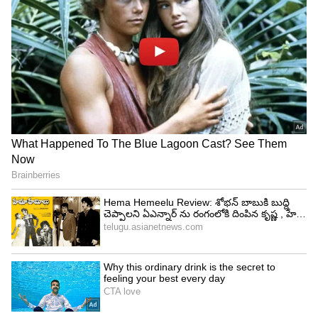
దీని మెకానిజం తెలిస్తే ఆశ్చ‌ర్య‌పోవాల్సిందే
Coconut: కొబ్బ‌రికాయ‌లోకి నీరు ఎలా వ‌స్తుంది.?
అంత తియ్య‌గా ఎందుకుంటాయి
3
6
Image Credit :
Gemini AI
ప్రమాదాలను నివారించడంలో వీటి పాత్ర ఏమిటి?
ఒకవేళ లెక్కల్లో తేడా వస్తే, అంటే కొన్ని బోగీలు వెనుక
మిగిలిపోయినా లేదా ప్రమాదం కారణంగా రైలు
విడిపోయినా, యాక్సిల్ కౌంటర్ వెంటనే హెచ్చరిక