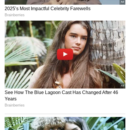
Related Articles
Train: రైలులో చైన్ లాగిన వెంట‌నే ఏం జ‌రుగుతుంది.?