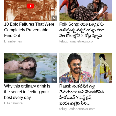
4
6
Image Credit :
Gemini AI
సిగ్నలింగ్ వ్యవస్థతో అనుసంధానం ఎలా ఉంటుంది?
ఈ బాక్స్‌ల నుంచి సేకరించిన సమాచారం నేరుగా రైల్వే
సిగ్నలింగ్ నెట్‌వర్క్‌కు చేరుతుంది. స్టేషన్ల మధ్య రైళ్ల
కదలికలను నియంత్రించే ఇంటర్‌లాకింగ్ వ్యవస్థ కూడా ఇదే
సమాచారాన్ని ఉపయోగిస్తుంది. కొన్ని ఆధునిక మార్గాల్లో
ఆటోమేటిక్ ట్రైన్ కంట్రోల్ వ్యవస్థలు, భద్రతా హెచ్చరికలు
కూడా ఈ డేటా ఆధారంగానే పనిచేస్తాయి. అందువల్ల ఈ