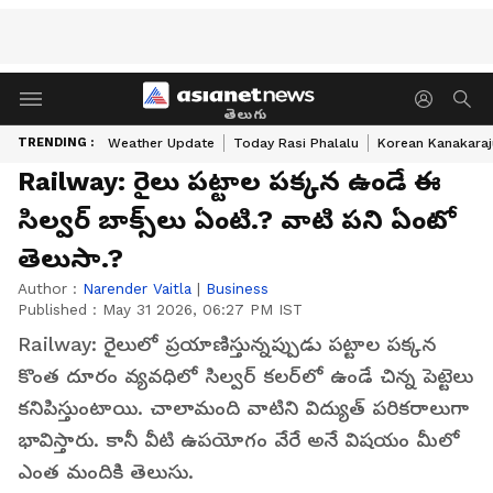
తెలుగు
TRENDING :
Weather Update
Today Rasi Phalalu
Korean Kanakaraj
Railway: రైలు ప‌ట్టాల పక్క‌న ఉండే ఈ
సిల్వ‌ర్ బాక్స్‌లు ఏంటి.? వాటి ప‌ని ఏంటో
తెలుసా.?
Author :
Narender Vaitla
|
Business
Published :
May 31 2026, 06:27 PM IST
Railway: రైలులో ప్రయాణిస్తున్నప్పుడు పట్టాల పక్కన
కొంత దూరం వ్యవధిలో సిల్వర్ కలర్‌లో ఉండే చిన్న పెట్టెలు
కనిపిస్తుంటాయి. చాలామంది వాటిని విద్యుత్ పరికరాలుగా
భావిస్తారు. కానీ వీటి ఉపయోగం వేరే అనే విషయం మీలో
ఎంత మందికి తెలుసు.