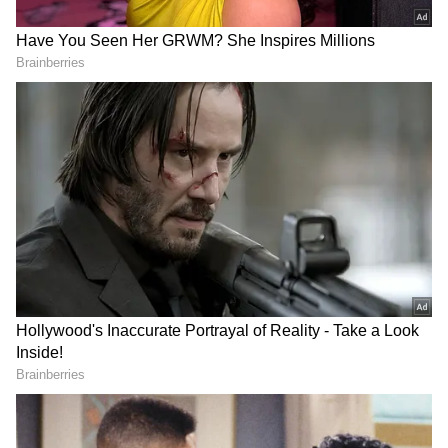
Image Credit :
Getty
కొబ్బరి నీరు అంటే అసలు ఏమిటి?
శాస్త్రీయంగా కొబ్బరికాయలో ఉండే ఈ ద్రవాన్ని "లిక్విడ్
ఎండోస్పెర్మ్" (Liquid Endosperm) అని పిలుస్తారు. ఇది
కేవలం నీరు మాత్రమే కాదు, భవిష్యత్తులో మొలకెత్తే
విత్తనానికి అవసరమైన పోషకాలను అందించే ప్రత్యేక ద్రవం.
కొబ్బరికాయ పచ్చిగా, లేత దశలో ఉన్నప్పుడు దాని లోపలి
భాగంలో ఎక్కువ శాతం ఈ ద్రవమే ఉంటుంది. అందుకే లేత
కొబ్బరికాయల్లో నీరు ఎక్కువగా ఉంటుంది.
Related Articles