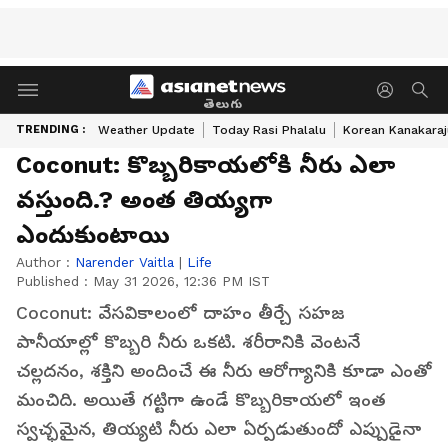
తెలుగు
TRENDING :
Weather Update
Today Rasi Phalalu
Korean Kanakaraj
Coconut: కొబ్బ‌రికాయ‌లోకి నీరు ఎలా
వ‌స్తుంది.? అంత తియ్య‌గా
ఎందుకుంటాయి
Author :
Narender Vaitla
|
Life
Published :
May 31 2026, 12:36 PM IST
Coconut: వేసవికాలంలో దాహం తీర్చే సహజ
పానీయాల్లో కొబ్బరి నీరు ఒకటి. శరీరానికి వెంటనే
చల్లదనం, శక్తిని అందించే ఈ నీరు ఆరోగ్యానికి కూడా ఎంతో
మంచిది. అయితే గట్టిగా ఉండే కొబ్బరికాయలో ఇంత
స్వచ్ఛమైన, తియ్యటి నీరు ఎలా ఏర్పడుతుందో ఎప్పుడైనా