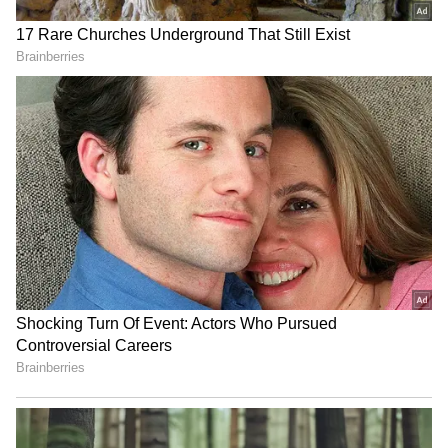
ప్రక్రియల ద్వారా ప్రయాణిస్తుంది. ఈ క్రమంలో దుమ్ము, ధూళి,
బ్యాక్టీరియా వంటి హానికర పదార్థాలు లోపలికి చేరే
అవకాశం చాలా తక్కువ. అంతేకాకుండా కొబ్బరికాయ గట్టి
పెంకుతో పూర్తిగా మూసివేసి ఉంటుంది. అందువల్ల బయట
ఉన్న కలుషిత పదార్థాలు లోపలికి ప్రవేశించలేవు. ఈ
కారణంగానే కొబ్బరి నీరు సహజంగా స్వచ్ఛంగా, పరిశుభ్రంగా
ఉంటుంది.