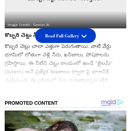
Image Credit :
Gemini AI
కొబ్బరి చెట్టు నీటిని ఎలా సేకరిస్తుంది?
Read Full Gallery
కొబ్బరి చెట్లు చాలా ఎత్తుగా పెరుగుతాయి. వాటి వేర్లు
భూమిలో లోతుగా వెళ్లి నీరు, ఖనిజాలు, పోషకాలను
గ్రహిస్తాయి. ఈ నీటిని చెట్టు కాండంలో ఉండే "జైలమ్"
(Xylem) అనే ప్రత్యేక కణజాలం ద్వారా పై భాగానికి
పంపిస్తుంది. ఈ ప్రక్రియలో నీరు గురుత్వాకర్షణ శక్తికి
వ్యతిరేకంగా పైకి ప్రయాణించి, చెట్టు పైభాగంలో ఉండే
కొబ్బరికాయల వరకు చేరుతుంది. అలా చేరిన నీరు క్రమంగా
కొబ్బరికాయలో నిల్వ అవుతుంది.
గూగుల్‌లో ఆసక్తికరమైన సమాచారం కోసం ఏసియానెట్ తెలుగు
ను మీ ఫ్రిఫర్డ్ సోర్స్ గా ఎంచుకోండి