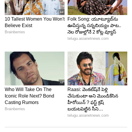
కలుస్తాయి. అందువల్ల కొబ్బరి నీటికి తీపి రుచి వస్తుంది.
అలాగే ఇందులో పొటాషియం, మెగ్నీషియం, కాల్షియం,
సోడియం వంటి ముఖ్యమైన ఎలక్ట్రోలైట్లు పుష్కలంగా
ఉంటాయి. ఇవి శరీరంలో నీటి సమతుల్యతను కాపాడటంలో
సహాయపడతాయి. అందుకే కొబ్బరి నీటిని సహజ ఎనర్జీ
డ్రింక్‌గా పరిగణిస్తారు.