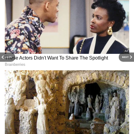
య‌ల్లో, గ్రీన్‌, బ్లూ, ఆరెంజ్‌.. రోడ్డు ప‌క్క‌న క‌నిపించే
మైలురాళ్ల రంగుల‌కు అర్థం ఏంటో తెలుసా.?
Traffic Lights: రెడ్ అంటే ఆగాలి, గ్రీన్ అంటే వెళ్లాలి..
ఈ రంగులనే ఎందుకు ఎంచుకున్నారో తెలుసా?
3
PREV
NEXT
5
Image Credit :
Getty
కొబ్బరి నీరు ఎందుకు అంత స్వచ్ఛంగా ఉంటుంది?
చెట్టు వేర్ల నుంచి పైకి వచ్చే నీరు అనేక సహజ వడపోత