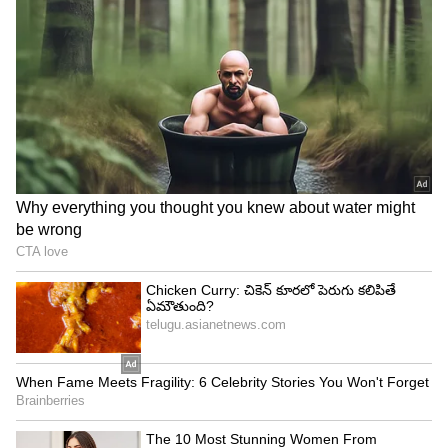
4
5
Image Credit :
Getty
కొబ్బరికాయ ప‌క్వానికి వ‌చ్చాక ఏం జ‌రుగుతుంది.?
కొబ్బరికాయ క్రమంగా పరిపక్వ దశకు చేరుకున్నప్పుడు
లోపల రసాయన మార్పులు ప్రారంభమవుతాయి.
ద్రవరూపంలో ఉన్న ఎండోస్పెర్మ్ క్రమంగా చిక్కబడుతూ
కొబ్బరికాయ గోడలపై పేరుకుపోతుంది. మొదట ఇది మెత్తగా
జెల్లీలా ఉండి మనం "కొబ్బరి మలై" లేదా "కొబ్బరి మీగడ"గా