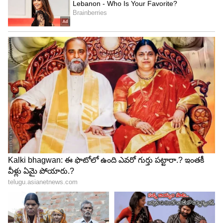
తింటాం. తర్వాత అది గట్టిపడి తెల్లని కొబ్బరి గుజ్జుగా
మారుతుంది. ఈ ప్రక్రియలో కొంత నీరు మాత్రమే
ద్రవరూపంలో మిగులుతుంది.
5
5
Image Credit :
Getty
కొబ్బరి నీరు తియ్యగా ఉండటానికి కారణం ఏమిటి?
చెట్టు వేర్ల నుంచి వచ్చే నీటిలో ఖనిజాలతో పాటు ఆకులు
తయారు చేసే సహజ చక్కెరలు, ఎంజైమ్‌లు కూడా