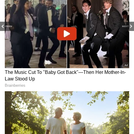
అభివృద్ధికి కీలకంగా మారనుందని అధికారులు
భావిస్తున్నారు.
PREV
NEXT