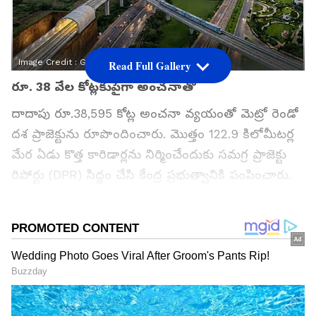
Image Credit :
Gemini AI
Read Full Gallery
రూ. 38 వేల కోట్ల‌కుపైగా అంచ‌నాతో
దాదాపు రూ.38,595 కోట్ల అంచనా వ్యయంతో మెట్రో రెండో
దశ ప్రాజెక్టును రూపొందించారు. మొత్తం 122.9 కిలోమీటర్ల
మేర ఏడు కొత్త కారిడార్లను నిర్మించేందుకు సమగ్ర ప్రాజెక్టు
రిపోర్టు (DPR) సిద్ధం చేసి కేంద్ర ప్రభుత్వానికి పంపించారు.
నగరంలో పెరుగుతున్న ట్రాఫిక్ ఒత్తిడిని తగ్గించడంతో పాటు
ప్రజలకు వేగవంతమైన రవాణా అందించడమే ప్రధాన
లక్ష్యంగా ఈ ప్రాజెక్టును రూపొందించారు.
గూగుల్‌లో ఆసక్తికరమైన సమాచారం కోసం ఏసియానెట్ తెలుగు
ను మీ ఫ్రిఫర్డ్ సోర్స్ గా ఎంచుకోండి