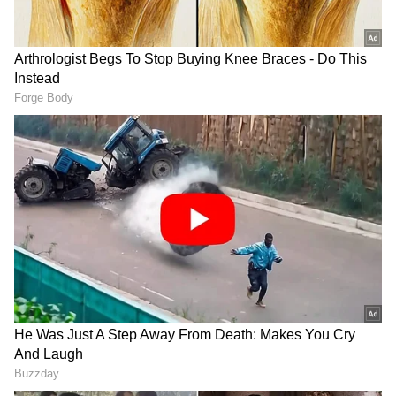
Image Credit :
Google
ఎయిర్‌పోర్ట్ నుంచి స్కిల్ యూనివర్సిటీ వరకు కొత్త
కారిడార్
రాష్ట్ర ప్రభుత్వం అత్యంత ప్రాధాన్యంగా భావిస్తున్న
ప్రాజెక్టుల్లో శంషాబాద్ విమానాశ్రయం నుంచి ఫ్యూచర్ సిటీలో
నిర్మించనున్న స్కిల్ యూనివర్సిటీ వరకు ప్రతిపాదించిన కొత్త
మెట్రో మార్గం ప్రధానంగా నిలుస్తోంది. దాదాపు 40
కిలోమీటర్ల పొడవు గల ఈ కారిడార్‌ను మెట్రో మూడో దశలో
చేపట్టాలని సీఎం రేవంత్ రెడ్డి కేంద్ర ప్రభుత్వాన్ని కోరారు. ఈ
మార్గాన్ని ప్రత్యేకంగా వేగవంతమైన ప్రయాణాన్ని దృష్టిలో
పెట్టుకొని డిజైన్ చేశారు. ఎయిర్‌పోర్ట్ నుంచి స్కిల్
యూనివర్సిటీ వరకు కేవలం 40 నిమిషాల్లో చేరుకునేలా
ప్రణాళిక సిద్ధం చేశారు. ఈ ప్రాజెక్టు భవిష్యత్ నగర