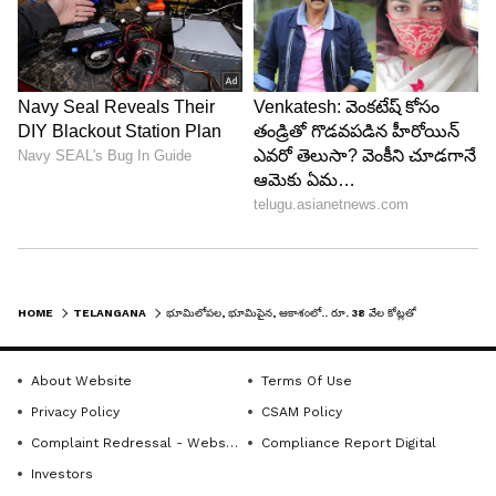
Image Credit :
Gemini
మొత్తం 16 స్టేషన్లు.. కీలక ప్రాంతాలకు అనుసంధానం
ఈ మార్గంలో మొత్తం 16 మెట్రో స్టేషన్లు ఏర్పాటు చేయాలని
ప్రణాళిక రూపొందించారు. మన్సాన్‌పల్లి, పెద్ద గోల్కొండ,
తుక్కుగూడ, రావిర్యాల, కొంగరకలాన్, లేమూరు,
తిమ్మాపూర్, రాచలూరు, గుమ్మడవెల్లి, మీర్‌ఖాన్‌పేట్ వంటి
HOME
TELANGANA
భూమిలోపల, భూమిపైన, ఆకాశంలో.. రూ. 38 వేల కోట్లతో హైదరాబాద్‌లో భారీ ప్రాజెక్ట్. ఈ ప్రాంతాల ద‌శ మారిన‌ట్లే
ప్రాంతాలకు ఈ మెట్రో సేవలు చేరనున్నాయి. ఈ ప్రాజెక్టు
ద్వారా నగర శివారు ప్రాంతాలు వేగంగా అభివృద్ధి చెందే
About Website
Terms Of Use
అవకాశాలు కనిపిస్తున్నాయి. ముఖ్యంగా ఫ్యూచర్ సిటీ,
Privacy Policy
CSAM Policy
స్కిల్ యూనివర్సిటీ, ఐటీ హబ్‌లు, కొత్త నివాస కాలనీలు
Complaint Redressal - Website
Compliance Report Digital
మెట్రోతో అనుసంధానమైతే రియల్ ఎస్టేట్‌, పరిశ్రమలు,
Investors
విద్యాసంస్థలకు మరింత ఊతం లభించే అవకాశం ఉంది.