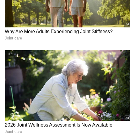
Related Articles
Folk Song: పెళ్లి ఏదైనా ఈ పాట ఉండాల్సిందే.. నెల
రోజుల్లో 3 కోట్ల వ్యూస్‌తో యూట్యూబ్ షేక్‌
మామిడి కాయ ప‌చ్చ‌డి పెడుతున్నారా.? ఏడాదంతా
బూజు ప‌ట్ట‌కుండా ఉండాలంటే ఇలా చేయండి
3
5