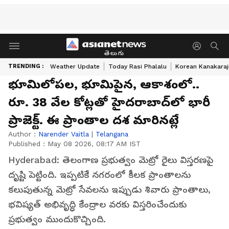
తెలుగు
TRENDING :
Weather Update
Today Rasi Phalalu
Korean Kanakaraj
భూమిలోపల, భూమిపైన, ఆకాశంలో..
రూ. 38 వేల కోట్లతో హైదరాబాద్‌లో భారీ
ప్రాజెక్ట్. ఈ ప్రాంతాల ద‌శ మారిన‌ట్లే
Author :
Narender Vaitla
|
Telangana
Published :
May 08 2026, 08:17 AM IST
Hyderabad: తెలంగాణ ప్రభుత్వం మెట్రో రైలు విస్తరణపై
దృష్టి పెట్టింది. ఇప్పటికే నగరంలో కీలక ప్రాంతాలను
కలుపుతున్న మెట్రో సేవలను ఇప్పుడు శివారు ప్రాంతాలు,
భవిష్యత్ అభివృద్ధి కేంద్రాల వరకు విస్తరించేందుకు
ప్రభుత్వం ముందుకొచ్చింది.