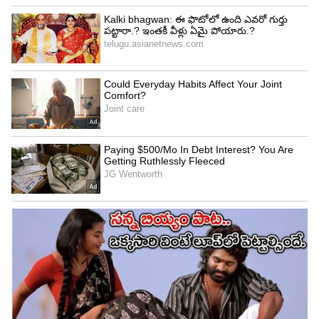
Image Credit :
Asianet News
అండర్‌గ్రౌండ్‌, ఎలివేటెడ్‌, ఎట్‌గ్రేడ్‌ ట్రాక్‌ల కలయిక
ఈ కొత్త కారిడార్ నిర్మాణంలో మూడు రకాల సాంకేతిక
విధానాలను ఉపయోగించనున్నారు. ఎయిర్‌పోర్ట్ టెర్మినల్
నుంచి కార్గో ప్రాంతం వరకు సుమారు 2 కిలోమీటర్లు భూమి
లోపల అండర్‌గ్రౌండ్ మార్గంగా ఉంటుంది. అక్కడి నుంచి
పెద్ద గోల్కొండ, తుక్కుగూడ, రావిర్యాల ప్రాంతాల వరకు
దాదాపు 20 కిలోమీటర్లు ఎలివేటెడ్ ట్రాక్‌పై మెట్రో
నడుస్తుంది. రావిర్యాల నుంచి స్కిల్ యూనివర్సిటీ వరకు
మరో 18 కిలోమీటర్లు భూమి మీదే ఎట్‌గ్రేడ్ విధానంలో ట్రాక్
ఏర్పాటు చేయనున్నారు. హెచ్‌ఎండీఏ నిర్మించనున్న 100
మీటర్ల వెడల్పైన గ్రీన్‌ఫీల్డ్ రహదారి మధ్యలో మెట్రో లైన్‌కు
ప్రత్యేక స్థలం కేటాయించారు. రోడ్డు మధ్యలో మెట్రో ట్రాక్
ఉండగా, ఇరువైపులా ప్రధాన రహదారులు, సర్వీస్ రోడ్లు
నిర్మించనున్నారు. మధ్యలో పచ్చదనంతో ప్రత్యేక గ్రీన్