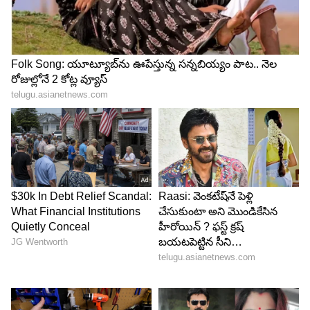
కారిడార్‌ను అభివృద్ధి చేసేలా డిజైన్ చేయ‌నున్నారు.
4
5