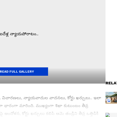
READ FULL GALLERY
RELA
ది. విచారణలు, న్యాయవాదుల వాదనలు, కోర్టు ఖర్చులు.. ఇలా
ా భారంగా మారింది. ముఖ్యంగా శిఖా కుటుంబం తీవ్ర
ై ఆందోళన, కోర్టు ఖర్చులు కలిపి ఆమె తండ్రిని తీవ్ర ఒత్తిడికి