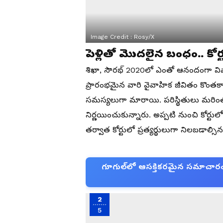
Image Credit :
Rosy/X
పెళ్లితో మొదలైన బంధం.. కోర
శిఖా, సౌరభ్ 2020లో ఎంతో ఆనందంగా వి
ప్రారంభమైన వారి వైవాహిక జీవితం కొంతకాల
సమస్యలుగా మారాయి. పరిస్థితులు మరింత
నిర్ణయించుకున్నారు. అప్పటి నుంచి కోర్టు
తర్వాత కోర్టులో ప్రత్యర్థులుగా నిలబడాల్సిన 
గూగుల్‌లో ఆసక్తికరమైన సమాచారం కో
2
5