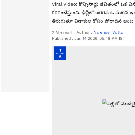
Viral Video: కొన్నిసార్లు జీవితంలో ఒక చి
కరిగించేస్తుంది. ఢిల్లీలో జరిగిన ఓ ఘటన ఇం
తిరుగుతూ విడాకుల కోసం పోరాడిన జంట క
Author :
Narender Vaitla
2
Min read
Published :
Jun 14 2026, 05:48 PM IST
1
5