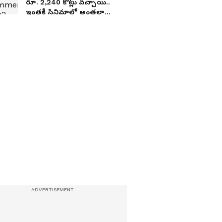
రూ. 2,240 కోట్లు వ‌చ్చాయి..
ఇంత‌కీ సినిమాలో అంత‌లా
ఏముందిరాబై