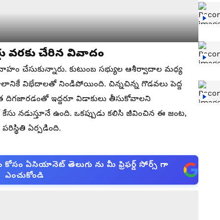
్టు వరకు చేరిన వివాదం
వాహం చేసుకున్నారు. కుటుంబ సభ్యుల ఆశీర్వాదాల మధ్య
ానికే విభేదాలతో నిండిపోయింది. చిన్నచిన్న గొడవలు పెద్ద
 దిగజారడంతో ఇద్దరూ విడాకులు తీసుకోవాలని
లో కేసు నడుస్తూనే ఉంది. ఒకప్పుడు క‌లిసి జీవించిన ఈ జంట,
పరిస్థితి ఏర్పడింది.
సం ఏసియానెట్ తెలుగు ను మీ ఫ్రిఫర్డ్ సోర్స్ గా
ఎంచుకోండి