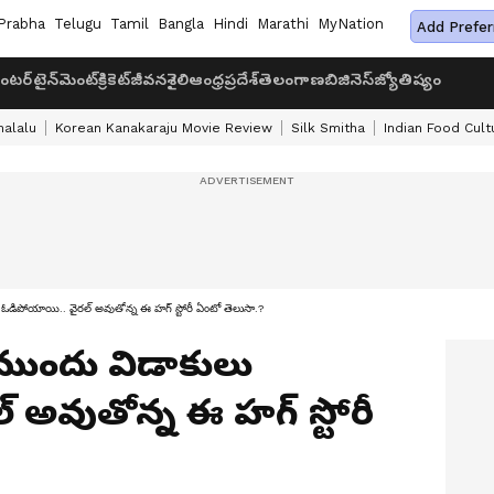
Prabha
Telugu
Tamil
Bangla
Hindi
Marathi
MyNation
Add Prefer
ంటర్‌టైన్‌మెంట్
క్రికెట్
జీవనశైలి
ఆంధ్రప్రదేశ్
తెలంగాణ
బిజినెస్
జ్యోతిష్యం
halalu
Korean Kanakaraju Movie Review
Silk Smitha
Indian Food Cult
డిపోయాయి.. వైర‌ల్ అవుతోన్న ఈ హ‌గ్‌ స్టోరీ ఏంటో తెలుసా.?
 ముందు విడాకులు
 అవుతోన్న ఈ హ‌గ్‌ స్టోరీ