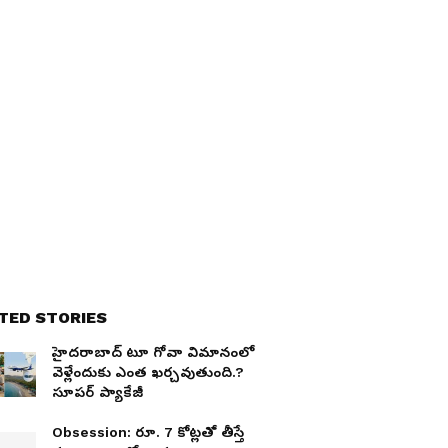
TED STORIES
హైదరాబాద్ టూ గోవా విమానంలో
వెళ్లేందుకు ఎంత ఖర్చవుతుంది.?
సూప‌ర్ ప్యాకేజీ
Obsession: రూ. 7 కోట్ల‌తో తీస్తే