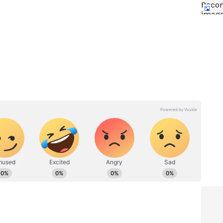
 ఈ వ్యవహారంలో ఖర్చు చేసినట్లు తెలుస్తోంది.
మానంలో
Obsession: రూ. 7 కోట్ల‌తో తీస్తే రూ.
ంది.?
2,240 కోట్లు వ‌చ్చాయి.. ఇంత‌కీ
సినిమాలో అంత‌లా ఏముందిరాబై