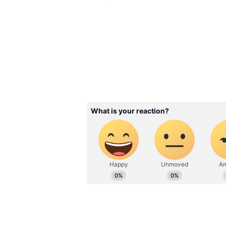
గురి చేశాయి. తన పొదుపు మొత్తాన్ని కూడా
Related Articles
హైదరాబాద్ టూ గోవా వి
వెళ్లేందుకు ఎంత ఖర్చవుతు
సూప‌ర్ ప్యాకేజీ
3
5