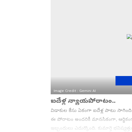
Image Credit :
Gemini AI
ఐదేళ్ల న్యాయపోరాటం..
విడాకుల కేసు ఏకంగా ఐదేళ్ల పాటు సాగిం
ఈ పోరాటం అందరికీ మానసికంగా, ఆర్థికంగ
ఇబ్బందులు ఎదుర్కొంది. కుమార్తె భవిష్యత్తుప