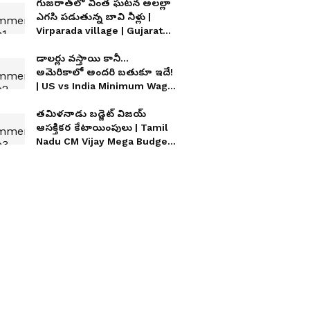
గుజరాత్‌లో వింత ఘటన అలల్లా
ఎగసి పడుతున్న బావి నీళ్లు |
Virparada village | Gujarat
mysterious well
డాలర్లు వస్తాయి కానీ...
అమెరికాలో అందరి బతుకూ ఇదే!
| US vs India Minimum Wage
| Asianet News Telugu
తమిళనాడు బడ్జెట్ విజయ్
ఆసక్తికర కేటాయింపులు | Tamil
Nadu CM Vijay Mega Budget
2026