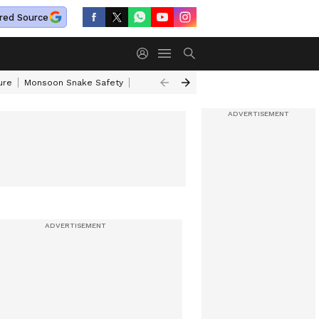
red Source
ure
Monsoon Snake Safety
Akkineni Nageswara Rao
IRCTC Tour Pac