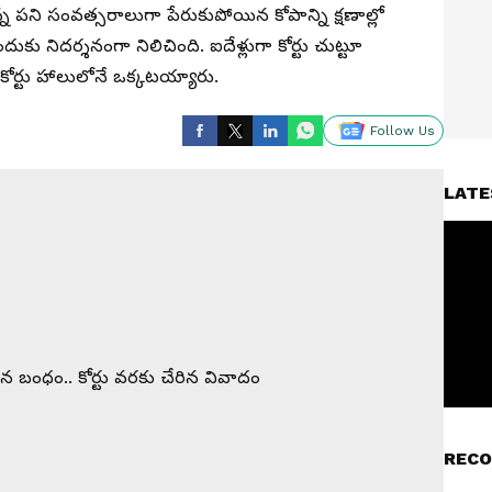
న్న పని సంవత్సరాలుగా పేరుకుపోయిన కోపాన్ని క్షణాల్లో
దుకు నిదర్శనంగా నిలిచింది. ఐదేళ్లుగా కోర్టు చుట్టూ
ోర్టు హాలులోనే ఒక్కటయ్యారు.
Follow Us
LATE
RECO