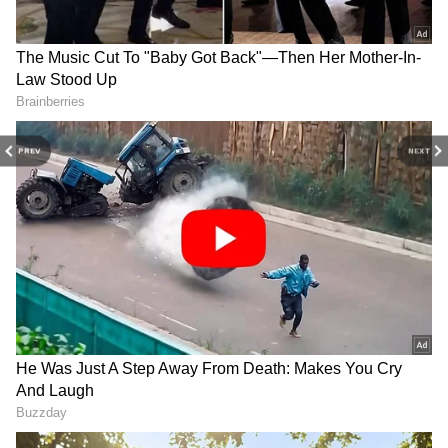
దుర్వినియోగం పెరిగే ప్రమాదం ఉందని హెచ్చరిస్తున్నారు.
అంతేకాకుండా నకిలీ ఔషధాలు మార్కెట్లోకి వచ్చే అవకాశం
కూడా పెరుగుతోందని సంఘాలు అంటున్నాయి.
PREV
NEXT