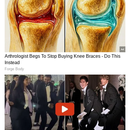
Image Credit :
Our Own
కరోనా సమయంలో ఇచ్చిన వెసులుబాటే ఇప్పుడు
సమస్యగా..
కరోనా మహమ్మారి సమయంలో ప్రజలకు సులభంగా
మందులు అందించేందుకు ప్రభుత్వం ఆన్‌లైన్ మెడిసిన్
డెలివరీకి కొన్ని తాత్కాలిక అనుమతులు ఇచ్చింది. అయితే
ఆ అత్యవసర పరిస్థితుల్లో ఇచ్చిన సడలింపులను ఇప్పటికీ
కొనసాగించడం వల్ల సమస్యలు పెరిగాయని వ్యాపార
సంఘాలు చెబుతున్నాయి. కొన్ని ఆన్‌లైన్ ప్లాట్‌ఫామ్‌లు
డాక్టర్ ప్రిస్క్రిప్షన్ లేకుండానే యాంటీబయాటిక్స్,
నిద్రమాత్రలు, ఇతర నియంత్రిత మందులను
విక్రయిస్తున్నాయని ఆరోపిస్తున్నారు. దీంతో మందుల