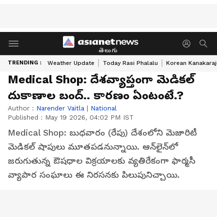
తెలుగు
TRENDING :
Weather Update
Today Rasi Phalalu
Korean Kanakaraj
Medical Shop: దేశ‌వ్యాప్తంగా మెడిక‌ల్
దుకాణాల బంద్‌.. కార‌ణం ఏంటంటే.?
Author :
Narender Vaitla
|
National
Published :
May 19 2026, 04:02 PM IST
Medical Shop: బుధవారం (రేపు) దేశంలోని మెజారిటీ
మెడికల్ షాపులు మూతపడనున్నాయి. ఆన్‌లైన్‌లో
జరుగుతున్న ఔషధాల విక్రయాలకు వ్యతిరేకంగా ఫార్మసీ
వ్యాపార సంఘాలు ఈ నిరసనకు పిలుపునిచ్చాయి.