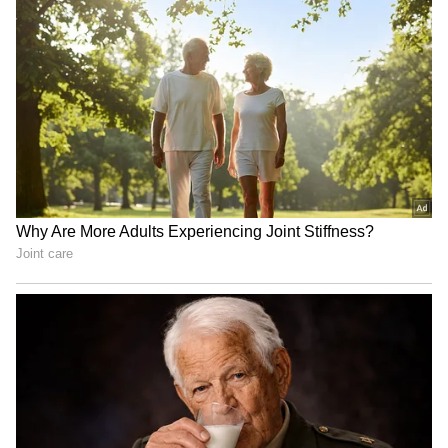
Related Articles
కుక్క‌ర్ హ్యాండిల్ ప‌దే ప‌దే లూజ్ అవుతోందా.? నెయిల్
పెయింట్‌తో ఇలా చేస్తే మ‌ళ్లీ స‌మ‌స్య రాదు
EPFO: పీఎఫ్ అకౌంట్ ఉన్న వారికి పండ‌గే.. పెన్ష‌న్‌ను
రూ. 3 వేల‌కి పెంచ‌నున్న కేంద్రం.?
3
5