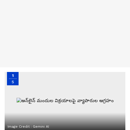
1
5
Image Credit :
Gemini AI