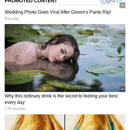
ను మీ ఫ్రిఫర్డ్ సోర్స్ గా ఎంచుకోండి
2
5