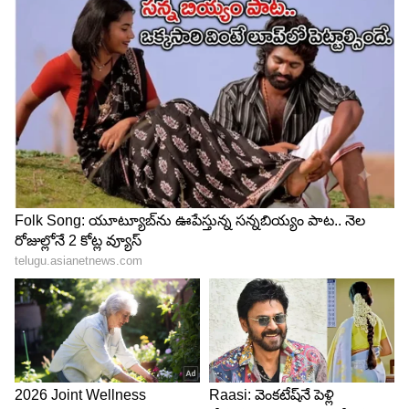
వ్యాపార వర్గాలు చెబుతున్నాయి.
4
5