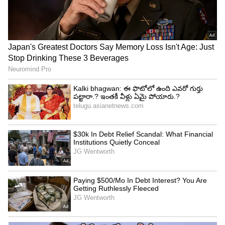
Image Credit :
Our Own
తెలుగు రాష్ట్రాల్లో బంద్ ప్రభావం ఎలా ఉండనుంది?
ఆంధ్రప్రదేశ్, తెలంగాణ రాష్ట్రాల్లోని ప్రధాన నగరాలు, జిల్లా
కేంద్రాలు, పట్టణాల్లో ఎక్కువ శాతం మెడికల్ షాపులు
బంద్‌లో పాల్గొనే అవకాశం ఉంది. హైదరాబాద్,
సికింద్రాబాద్‌తో పాటు పలు జిల్లాల్లో ఫార్మసీ దుకాణాలు
ఒకరోజు పూర్తిగా మూసివేయాలని సంఘాలు నిర్ణయించాయి.
అయితే అత్యవసర పరిస్థితులను దృష్టిలో పెట్టుకుని కొన్ని
ఎంపిక చేసిన మెడికల్ షాపులను మాత్రమే అందుబాటులో
ఉంచనున్నట్లు సమాచారం. ముఖ్యంగా పెద్ద ఆసుపత్రులకు
అనుబంధంగా ఉన్న ఇన్‌హౌస్ ఫార్మసీలు అత్యవసర సేవల
కోసం పనిచేసే అవకాశం ఉంది. కొన్ని గ్రామాలు, పట్టణాల్లో
కూడా అత్యవసర అవసరాల కోసం ఒకటి లేదా రెండు
మెడికల్ షాపులను తెరిచి ఉంచే ఏర్పాట్లు చేస్తున్నట్లు