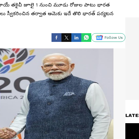
 సనాయే తకైచీ జూలై 1 నుంచి మూడు రోజుల పాటు భారత
యతలు స్వీకరించిన తర్వాత ఆమెకు ఇదే తొలి భారత్ పర్యటన
Follow Us
LATE