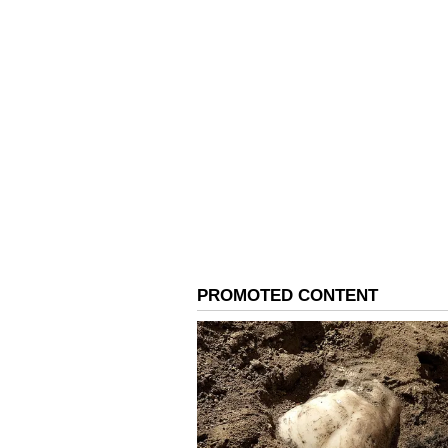
Image Credit :
X
సెమీకండక్టర్లు, టెక్నాలజీ ర
ప్రపంచవ్యాప్తంగా సెమీకండక్టర్లకు డిమా
సాధించేందుకు ప్రయత్నిస్తోంది. ఈ దిశగా
అవకాశం ఉంది. చిప్ తయారీ, బ్యాటరీ టె
అభివృద్ధిలో ఇరు దేశాలు కలిసి పనిచేస్తే 
భవిష్యత్తులో ఎలక్ట్రానిక్ ఉత్పత్తుల తయ
అవకాశం ఉంది.