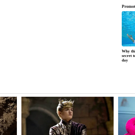
ంగంలో భారత్‌కు బలం
ండ్ పెరుగుతున్న నేపథ్యంలో భారత్ ఈ రంగంలో స్వయం సమృద్ధి
 జపాన్‌కు ఉన్న సాంకేతిక నైపుణ్యం భారత్‌కు ఉపయోగపడే
క్నాలజీ, కీలక ఖనిజాల సరఫరా, అధునాతన పరిశ్రమల
భారత తయారీ రంగానికి పెద్ద ఊతం లభిస్తుంది. దీంతో
ారీ పెరగడంతో పాటు దిగుమతులపై ఆధారపడే పరిస్థితి కూడా తగ్గే