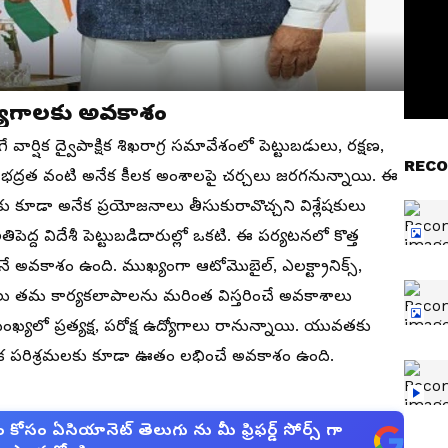
ద్యోగాలకు అవకాశం
వార్షిక ద్వైపాక్షిక శిఖరాగ్ర సమావేశంలో పెట్టుబడులు, రక్షణ,
RECO
భద్రత వంటి అనేక కీలక అంశాలపై చర్చలు జరగనున్నాయి. ఈ
ు కూడా అనేక ప్రయోజనాలు తీసుకురావొచ్చని విశ్లేషకులు
తిపెద్ద విదేశీ పెట్టుబడిదారుల్లో ఒకటి. ఈ పర్యటనలో కొత్త
ునే అవకాశం ఉంది. ముఖ్యంగా ఆటోమొబైల్, ఎలక్ట్రానిక్స్,
పెనీలు తమ కార్యకలాపాలను మరింత విస్తరించే అవకాశాలు
ల సంఖ్యలో ప్రత్యక్ష, పరోక్ష ఉద్యోగాలు రానున్నాయి. యువతకు
ిక పరిశ్రమలకు కూడా ఊతం లభించే అవకాశం ఉంది.
సం ఏసియానెట్ తెలుగు ను మీ ఫ్రిఫర్డ్ సోర్స్ గా