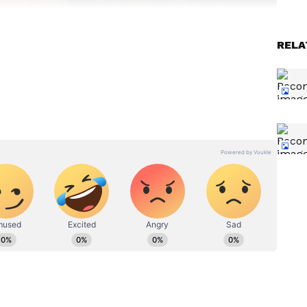
ద్యోగాలు
RELA
లను జపాన్‌కు పంపే అంశం కూడా ప్రధానంగా చర్చకు వచ్చే
 పెరుగుతుండటంతో అక్కడ నైపుణ్యం కలిగిన కార్మికుల కొరత
ి భారత యువతకు మరిన్ని ఉద్యోగ అవకాశాలు కల్పించేందుకు ఇరు
 ఇది అమల్లోకి వస్తే ఇంజినీరింగ్, హెల్త్‌కేర్, నిర్మాణ రంగం,
లకు మెరుగైన ఉపాధి అవకాశాలు లభించవచ్చు. విదేశీ ఉపాధి
 అవకాశం ఉంటుంది.
తో
ఏ దావత్‌లో చూసినా, ఏ కార్ల‌లో
రా.? ఏ
విన్నా ఇదే పాట‌.. మిలియ‌న్ల
చేస్తుందో
వ్యూస్‌తో దుమ్మురేపుతోన్న బాసింగ
బ‌లాలు