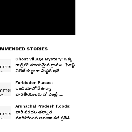
MMENDED STORIES
Ghost Village Mystery: ఒక్క
రాత్రిలో మాయమైన గ్రామం.. ఘోస్ట్
విలేజ్ కుల్ధారా మిస్టరీ ఇదే !
Forbidden Places:
ఇండియాలోనే ఉన్నా
భారతీయులకు నో ఎంట్రీ..
విదేశీయులకు మాత్రం పర్మిషన్.. ఆ
5 రహస్య ప్రాంతాల మిస్టరీ ఏంటి?
Arunachal Pradesh floods:
భారీ వరదల తర్వాత
మారిపోయిన అరుణాచల్ ప్రదేశ్
రూపురేఖలు| Asianet News
Telugu