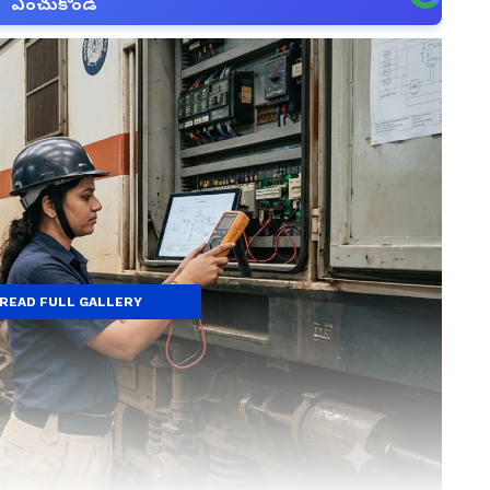
ఎంచుకోండి
READ FULL GALLERY