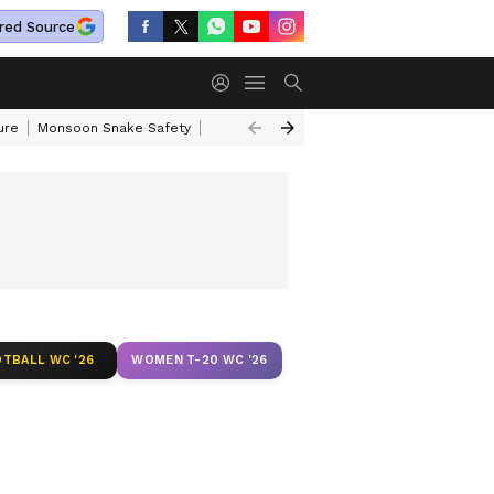
red Source
ure
Monsoon Snake Safety
Akkineni Nageswara Rao
IRCTC Tour Pac
TBALL WC '26
WOMEN T-20 WC '26