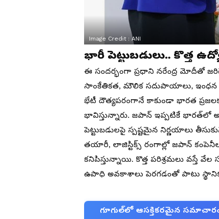
Image Credit :
ANI
భారీ పెట్టుబడులు.. కొత్త ఉ
ఈ సందర్భంగా ప్రధాని నరేంద్ర మోదీతో జరిగే 
సాంకేతికత, మౌలిక సదుపాయాలు, ఇంధన 
భేటీ దౌత్యపరంగానే కాకుండా భారత ప్రజలక
భావిస్తున్నారు. జపాన్ ఇప్పటికే భారత్‌లో అ
పెట్టుబడులపై స్పష్టమైన నిర్ణయాలు తీసుక
తయారీ, లాజిస్టిక్స్ రంగాల్లో జపాన్ కం
కనిపిస్తున్నాయి. కొత్త పరిశ్రమలు వస్తే వే
ఉపాధి అవకాశాలు పెరగడంతో పాటు స్థాన
గూగుల్‌లో ఆసక్తికరమైన సమాచారం కో