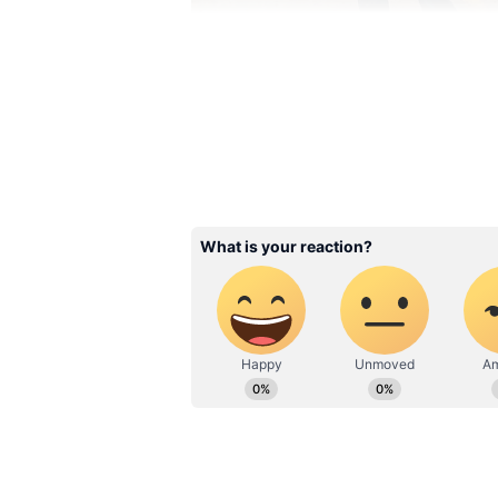
Image Credit :
Gemini AI
భారత యువతకు జపాన్‌లో ఉ
ఈ సమావేశంలో నైపుణ్యం కలిగిన భారతీయు
అవకాశం ఉంది. జపాన్‌లో వృద్ధాప్య జనాభా
ఉంది. ఈ పరిస్థితిని దృష్టిలో పెట్టుకున
దేశాలు ప్రణాళికలు రూపొందించే అవకాశముంది.
ఐటీ, తయారీ రంగాల్లో పనిచేసే భారతీయు
ద్వారా కుటుంబాల ఆదాయం కూడా పెరిగే
Related Articles
Credit Card: క్రెడిట్ కార్డు
డ‌బ్బులు విత్‌డ్రా చేస్తున్నా
బ్యాంక్ ఎంత వ‌డ్డీ వ‌సూలు 
తెలుసా.?