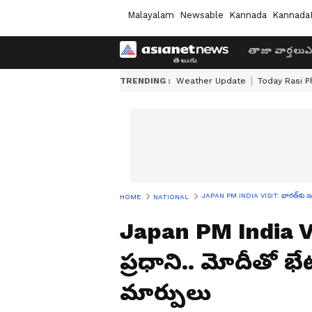
Malayalam
Newsable
Kannada
Kannada
తాజా వార్తలు
ఎ
TRENDING :
Weather Update
Today Rasi P
JAPAN PM INDIA VISIT: భార‌త్‌కు జ‌పా
HOME
NATIONAL
Japan PM India Vis
ప్ర‌ధాని.. మోదీతో 
మార్పులు