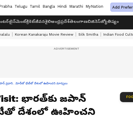
Prabha
Telugu
Tamil
Bangla
Hindi
Marathi
MyNation
Add Prefer
ంటర్‌టైన్‌మెంట్
క్రికెట్
జీవనశైలి
ఆంధ్రప్రదేశ్
తెలంగాణ
బిజినెస్
జ్యోతిష్యం
halalu
Korean Kanakaraju Movie Review
Silk Smitha
Indian Food Cult
న్ ప్ర‌ధాని.. మోదీతో భేటీతో దేశంలో ఊహించ‌ని మార్పులు
it: భార‌త్‌కు జ‌పాన్
FOO
భేటీతో దేశంలో ఊహించ‌ని