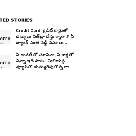
TED STORIES
Credit Card: క్రెడిట్ కార్డుతో
డ‌బ్బులు విత్‌డ్రా చేస్తున్నారా.? ఏ
బ్యాంక్ ఎంత వ‌డ్డీ వ‌సూలు
చేస్తుందో తెలుసా.?
ఏ దావత్‌లో చూసినా, ఏ కార్ల‌లో
విన్నా ఇదే పాట‌.. మిలియ‌న్ల
వ్యూస్‌తో దుమ్మురేపుతోన్న బాసింగ
బ‌లాలు