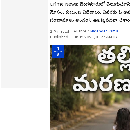
Crime News: బెంగళూరులో వెలుగుచూసిన చి
మోసం, కుటుంబ విభేదాలు, చివరకు ఓ అమాయ
పరిణామాలు అంద‌రినీ ఉలిక్కిప‌డేలా చేశ
Author :
Narender Vaitla
2
Min read
Published :
Jun 12 2026, 10:27 AM IST
1
6