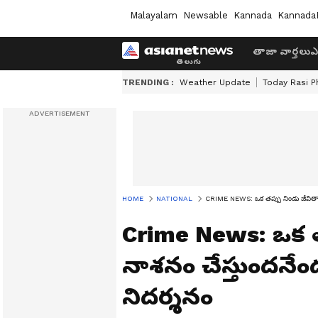
Malayalam
Newsable
Kannada
Kannada
తాజా వార్తలు
ఎ
TRENDING :
Weather Update
Today Rasi P
HOME
NATIONAL
CRIME NEWS: ఒక త‌ప్పు నిండు జీవితాన్ని 
Crime News: ఒక త‌ప
నాశ‌నం చేస్తుంద‌నేంద
నిద‌ర్శ‌నం