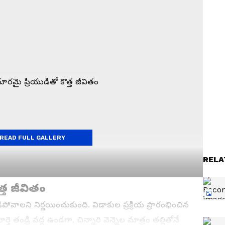
READ FULL GALLERY
RELA
్త జీవితం
ిపోవాలని నిర్ణయించుకుంది. విడాకుల ప్రక్రియ ప్రారంభించిన
్తె తండ్రి వద్ద ఉండగా, చిన్నారి వెన్నెల మాత్రం తల్లితోనే