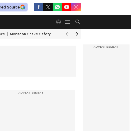
red Source
ure
Monsoon Snake Safety
Akkineni Nageswara Rao
IRCTC Tour Pac