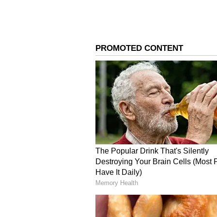
కుటుంబ సభ్యులకు సమాచారం ఇచ్చారు. 
సభ్యులు కూడా మొదట అదే నమ్మారు. అంత్
సంబంధించిన పోస్ట్‌మార్టం రిపోర్టును పరిశీల
స్పష్టత లేకపోవడంతో ఆయన వైద్య రంగంల
మరో మలుపు తిరిగింది.
4