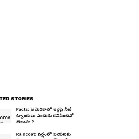
TED STORIES
Facts: అమెరికాలో ఇళ్ల‌పై నీటి
ట్యాంకులు ఎందుకు క‌నిపించ‌వో
తెలుసా.?
Raincoat: వర్షంలో బయటకు