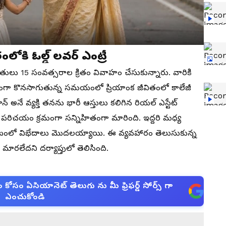
కి ఓల్డ్ ల‌వ‌ర్ ఎంట్రీ
పతులు 15 సంవత్సరాల క్రితం వివాహం చేసుకున్నారు. వారికి
ోషంగా కొనసాగుతున్న సమయంలో ప్రియాంక జీవితంలో కాలేజీ
్ అనే వ్యక్తి తనను భారీ ఆస్తులు కలిగిన రియల్ ఎస్టేట్
పరిచయం క్రమంగా సన్నిహితంగా మారింది. ఇద్దరి మధ్య
ంలో విభేదాలు మొదలయ్యాయి. ఈ వ్యవహారం తెలుసుకున్న
ి మారలేదని దర్యాప్తులో తెలిసింది.
సం ఏసియానెట్ తెలుగు ను మీ ఫ్రిఫర్డ్ సోర్స్ గా
ఎంచుకోండి