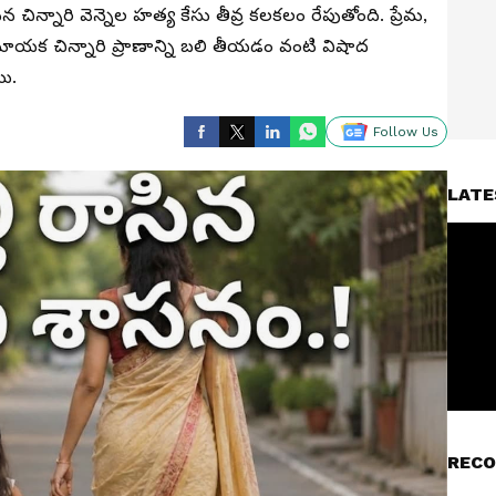
న్నారి వెన్నెల హత్య కేసు తీవ్ర కలకలం రేపుతోంది. ప్రేమ,
క చిన్నారి ప్రాణాన్ని బ‌లి తీయ‌డం వంటి విషాద
ాయి.
Follow Us
LATE
RECO