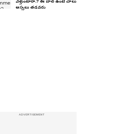
వెళ్తుంటారా.? ఈ బాల్ ఉంటే చాలు
అస్స‌లు త‌డ‌వ‌రు