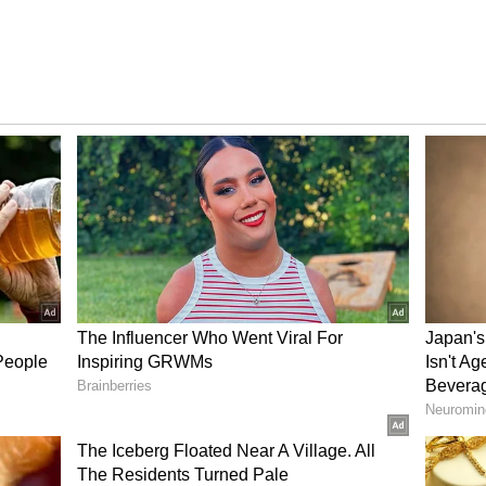
అనారోగ్యం కారణంగా మరణించిందని చెప్పడంతో కుటుంబ
యక్రియలు కూడా పూర్తయ్యాయి. అయితే చిన్నారి మరణానికి
ించిన తండ్రి ప్రవీణ్‌కు కొన్ని అనుమానాలు కలిగాయి. రిపోర్ట్ లో
ో ఉన్న పరిచయస్తులను సంప్రదించారు. వారి సూచనలతో కేసు