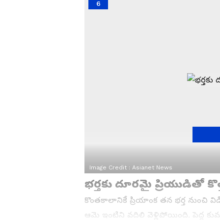
6
Image Credit :
Asianet News
భర్తకు దూరమై ప్రియుడితో కొత
కొంతకాలానికే ప్రియాంక తన భర్త నుంచి విడ
ఆమె ఇంటిని వదిలి వెళ్లిపోయింది. పెద్ద కుమార