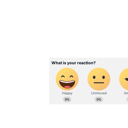
ఉండసాగింది. బెంగళూరులో అద్దె ఇంటిలో ప
వస్తుండేవాడని పోలీసులు గుర్తించారు. ఈ
మారిందనే భావన ఇద్దరిలో పెరిగినట్లు అన
Related Articles
Facts: అమెరికాలో ఇళ్ల‌పై 
ట్యాంకులు ఎందుకు క‌నిపిం
తెలుసా.?