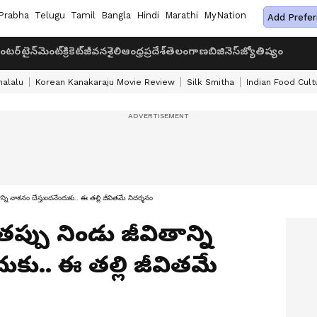
Prabha
Telugu
Tamil
Bangla
Hindi
Marathi
MyNation
Add Prefer
ంటర్‌టైన్‌మెంట్
క్రికెట్
జీవనశైలి
ఆంధ్రప్రదేశ్
తెలంగాణ
బిజినెస్
జ్యోతిష్యం
halalu
Korean Kanakaraju Movie Review
Silk Smitha
Indian Food Cult
నాశ‌నం చేస్తుంద‌నేందుకు.. ఈ త‌ల్లి జీవిత‌మే నిద‌ర్శ‌నం
్పు నిండు జీవితాన్ని
ుకు.. ఈ త‌ల్లి జీవిత‌మే