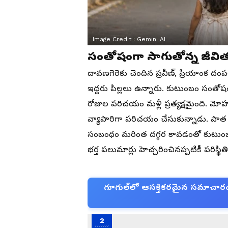
Image Credit :
Gemini AI
సంతోషంగా సాగుతోన్న జీవితంలో
దావణగెరెకు చెందిన ప్రవీణ్, ప్రియాంక దం
ఇద్దరు పిల్లలు ఉన్నారు. కుటుంబం సంత
రోజుల పరిచయం మళ్లీ ప్రత్యక్షమైంది. మోహన
వ్యాపారిగా పరిచయం చేసుకున్నాడు. పాత 
సంబంధం మరింత దగ్గర కావడంతో కుటుంబ
భర్త పలుమార్లు హెచ్చరించినప్పటికీ పరిస్థిత
గూగుల్‌లో ఆసక్తికరమైన సమాచారం కో
2