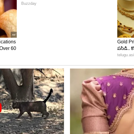
ంగ్ నిజాలు
 మళ్లీ పరిశీలించారు. విచారణలో చిన్నారి మరణం సహజం కాదని
సినట్లు ఆధారాలు లభించాయి. ఈ కేసులో మోహన్ పాత్రపై