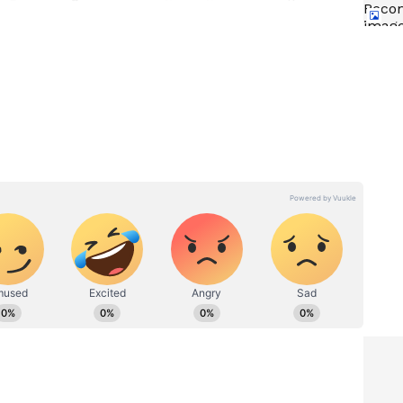
్రియాంక, వెన్నెల నివసిస్తుండగా మోహన్ తరచూ అక్కడికి
 సమయంలో చిన్నారి ఉనికి తమ వ్యక్తిగత జీవితానికి ఆటంకంగా
ుమానాలు వ్యక్తమవుతున్నాయి.
నీటి
Raincoat: వర్షంలో బయటకు
చ‌వో
వెళ్తుంటారా.? ఈ బాల్ ఉంటే చాలు
అస్స‌లు త‌డ‌వ‌రు