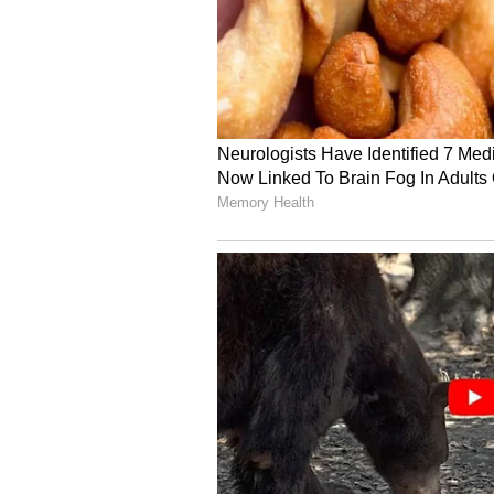
6
Image Credit :
Asianet News
దర్యాప్తులో బయటపడిన షాకి
తండ్రి ఫిర్యాదు మేరకు పోలీసులు కేసును
తేలింది. వెన్నెల గొంతు నులిమి హత్య చే