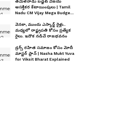
తమిళనాడు బడ్జెట్ విజయ్
ఆసక్తికర కేటాయింపులు | Tamil
Nadu CM Vijay Mega Budget
2026
వెనకా, ముందు ఎస్కార్ట్ రైళ్లు..
మధ్యలో రాష్ట్రపతి కోసం ప్రత్యేక
రైలు. ఇదొక న‌డిచే రాజ‌భ‌వ‌నం
డ్రగ్స్ రహిత సమాజం కోసం మోదీ
మాస్టర్ ప్లాన్ | Nasha Mukt Yuva
for Viksit Bharat Explained