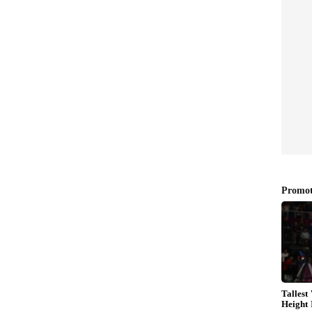
 సహజ కారణాల కథనం
జరిపిన తర్వాత కొద్ది రోజులకే చిన్నారి మృతి చెందినట్లు