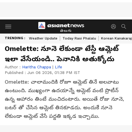
తెలుగు
TRENDING :
Weather Update
Today Rasi Phalalu
Korean Kanakaraj
Omelette: నూనె లేకుండా టేస్టీ ఆమ్లెట్
ఇలా వేసేయండి.. పెనానికి అతుక్కోదు
Author :
Haritha Chappa
|
Life
Published :
Jun 06 2026, 01:38 PM IST
Omelette: చాలామందికి రోజూ ఆమ్లెట్ తినే అలవాటు
ఉంటుంది. ముఖ్యంగా ఉదయాన్నే ఆమ్లెట్ వంటి ప్రొటీన్
ఉన్న ఆహారం తింటే మంచిదంటారు. అయితే రోజు నూనె,
బటర్ తో చేసిన ఆమ్లెట్ తినకూడదు. అందుకే నూనె
లేకుండా ఆమ్లెట్ వేసే పద్దతి ఇక్కడ ఇచ్చాము.