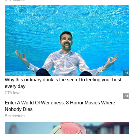
Image Credit :
Getty
ఇలా తయారు చేసుకోండి
ఒక దోసకాయను కడిగి సగానికి కట్ చేయండి. నాన్-స్టిక్
లేదా స్టెయిన్‌లెస్ స్టీల్ పాన్‌ను మీడియం మంటపై పెట్టి రెండు
నిమిషాలు వేడెక్కనివ్వండి. కట్ చేసిన దోసకాయ ముక్కను
తీసుకుని వేడి పెనంపై మొత్తం రుద్దండి. దోసకాయ రసం
ఆరిపోయే వరకు కొన్ని సెకన్ల పాటు రుద్దుతూ ఉండండి.
ఇప్పుడు మీ పెనం ఆమ్లెట్‌ వేయడానికి సిద్ధంగా ఉంది.