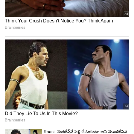
3
3
Image Credit :
Getty
ఇలాంటి పెనాన్నే వాడండి
గుడ్లను పగలగొట్టి తక్కువ మంటపై ఆమ్లెట్ ఉడికించండి.
పైన కొన్ని కూరగాయలు చల్లుకుని తింటే ఆరోగ్యానికి ఎంతో
మంచిది. మూతపెట్టి 1-2 నిమిషాలు ఉడికించండి. కింద
భాగం ఉడికిన తర్వాత, దాన్ని తిప్పి రెండో వైపు కూడా
కాల్చండి. వేడిగా ఉన్నప్పుడే కొత్తిమీర చల్లి సర్వ్ చేయండి.