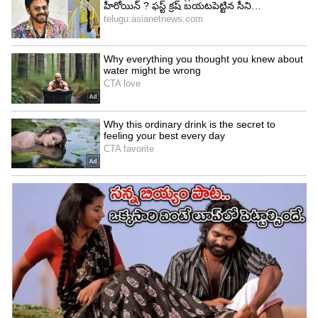
నూనె లేకుండా ఆమ్లెట్ వేసేటప్పుడు, పెనం నాణ్యతగా
ఉండేలా చూసుకోండి. ఎప్పుడూ తాజాగా ఉన్న
దోసకాయలనే వాడండి. వాటి నుంచే ఎక్కువ నీరు వస్తుంది.
నూనెతో చేసిన ఆమ్లెట్‌లో 150-200 అదనపు క్యాలరీలు
ఉంటాయి. కాబట్టి ఈ ఆమ్లెట్ ఆరోగ్యానికి మంచింది.