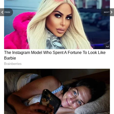
PREV
NEXT
Related Articles
Age Gap: భార్యాభర్తల మధ్య వయసు తేడా ఎంత
ఉంటే వారు సంతోషంగా ఉంటారు?
Purple Sarees: ఇలాంటి ఊదా రంగు చీర ఒక్కటైనా
మీ దగ్గరుండాల్సిందే