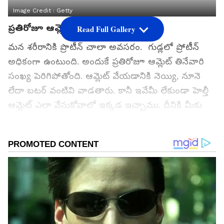
Image Credit :
Getty
ప్రతిరోజూ ఆమ్లెట్ తింటున్నారా?
Read Full Gallery
మన శరీరానికి ప్రొటీన్ చాలా అవసరం. గుడ్లలో ప్రోటీన్
అధికంగా ఉంటుంది. అందుకే ప్రతిరోజూ ఆమ్లెట్ తినేవారి
సంఖ్య పెరిగిపోతోంది. ఆమ్లెట్ వేయడానికి నెయ్యి, నూనె
లేదా బటర్ వంటివి వాడతారు. కానీ ఇవేమీ లేకుండా హెల్తీ
ఆమ్లెట్ ఎలా వేసుకోవాలో ఇక్కడ ఇచ్చాము. దీనికి మీకు
కావాల్సిందల్లా ఒక దోసకాయ. దోసకాయలో నీరు, సిలికా
అధికంగా ఉంటాయి. వేడి పెనంపై దోసకాయను
రుద్దినప్పుడు, పాన్ ఉపరితలంపై నాన్-స్టిక్ పొరలా
ఏర్పడుతుంది. దీంతో ఆమ్లెట్ అంటుకోకుండా వేగుతుంది.
గూగుల్‌లో ఆసక్తికరమైన సమాచారం కోసం ఏసియానెట్ తెలుగు
ను మీ ఫ్రిఫర్డ్ సోర్స్ గా ఎంచుకోండి