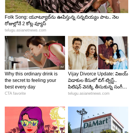
LATEST VIDEOS
ABOUT THE AUTHOR
Haritha Chappa
HC
హరిత ఏసియా నెట్‌లో చీఫ్ సబ్ ఎడిటర్ గా పనిచేస్తున్నారు.
జర్నలిజంలో పీజీ పూర్తి చేశారు. ఈనాడు, సమయం, ఆంధ్రజ్యోతి,
ఏబీపీ నెట్ వర్క్, హిందూస్థాన్ టైమ్స్ లో పనిచేశారు. ప్రింట్,
డిజిటర్ మీడియాలో 18 ఏళ్ల అనుభవం ఉంది. ఏసియా నెట్ లైఫ్
ఆహారం
స్టైల్, బిజినెస్, ఓటీటీ మూవీ కంటెంట్, ఆస్ట్రాలజీ కంటెంట్ రాస్తారు.
జీవనశైలి